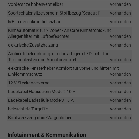
Vordersitze höhenverstellbar
vorhanden
Sportschalensitze vorne in Stoffbezug "Seaqual"
vorhanden
MF-Lederlenkrad beheizbar
vorhanden
Klimaautomatik für 2 Zonen- Air Care Klimatronic -und
Allergenfilter mit Luftbefeuchter
vorhanden
elektrische Zusatzheizung
vorhanden
Ambientebeleuchtung in mehrfarbigem LED Licht für
Türinnenleisten und Armaturentafel
vorhanden
elektrische Fensterheber Komfort für vorne und hinten mit
Einklemnmschutz
vorhanden
12 V Steckdose vorne
vorhanden
Ladekabel Hausstrom Mode 2 10 A
vorhanden
Ladekabel Ladesäule Mode 3 16 A
vorhanden
beleuchtete Türgriffe
vorhanden
Bordwerkzeug ohne Wagenheber
vorhanden
Infotainment & Kommunikation