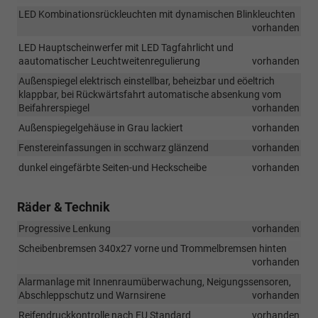
LED Kombinationsrückleuchten mit dynamischen Blinkleuchten
vorhanden
LED Hauptscheinwerfer mit LED Tagfahrlicht und
aautomatischer Leuchtweitenregulierung
vorhanden
Außenspiegel elektrisch einstellbar, beheizbar und eöeltrich
klappbar, bei Rückwärtsfahrt automatische absenkung vom
Beifahrerspiegel
vorhanden
Außenspiegelgehäuse in Grau lackiert
vorhanden
Fenstereinfassungen in scchwarz glänzend
vorhanden
dunkel eingefärbte Seiten-und Heckscheibe
vorhanden
Räder & Technik
Progressive Lenkung
vorhanden
Scheibenbremsen 340x27 vorne und Trommelbremsen hinten
vorhanden
Alarmanlage mit Innenraumüberwachung, Neigungssensoren,
Abschleppschutz und Warnsirene
vorhanden
Reifendruckkontrolle nach EU Standard
vorhanden