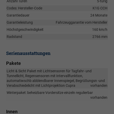
Anzahl Türen
5-türig
Codes: Hersteller-Code
K1G CCH
Garantiedauer
24 Monate
Garantieleistung
Fahrzeuggarantie vom Hersteller
Höchstgeschwindigkeit
160 km/h
Radstand
2766 mm
Serienausstattungen
Pakete
Licht & Sicht Paket mit Lichtsensoren für Tagfahr- und
Tunnellicht, Regensensoren mit Intervallfunktion,
automatiwschb abblendbarer Innenspiegel, Begrü0ungsn -und
Verabschiedelicht mit Lichtprojektion Cupra
vorhanden
Winterpaket: beheizbare Vordersitze einzeln regulierbar
vorhanden
Innen