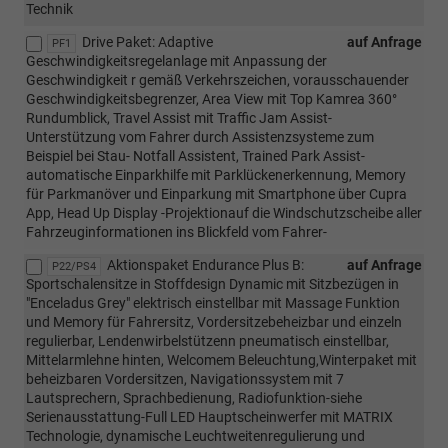
Technik
Drive Paket: Adaptive
auf Anfrage
PF1
Geschwindigkeitsregelanlage mit Anpassung der
Geschwindigkeit r gemäß Verkehrszeichen, vorausschauender
Geschwindigkeitsbegrenzer, Area View mit Top Kamrea 360°
Rundumblick, Travel Assist mit Traffic Jam Assist-
Unterstützung vom Fahrer durch Assistenzsysteme zum
Beispiel bei Stau- Notfall Assistent, Trained Park Assist-
automatische Einparkhilfe mit Parklückenerkennung, Memory
für Parkmanöver und Einparkung mit Smartphone über Cupra
App, Head Up Display -Projektionauf die Windschutzscheibe aller
Fahrzeuginformationen ins Blickfeld vom Fahrer-
Aktionspaket Endurance Plus B:
auf Anfrage
P22/PS4
Sportschalensitze in Stoffdesign Dynamic mit Sitzbezügen in
"Enceladus Grey" elektrisch einstellbar mit Massage Funktion
und Memory für Fahrersitz, Vordersitzebeheizbar und einzeln
regulierbar, Lendenwirbelstützenn pneumatisch einstellbar,
Mittelarmlehne hinten, Welcomem Beleuchtung,Winterpaket mit
beheizbaren Vordersitzen, Navigationssystem mit 7
Lautsprechern, Sprachbedienung, Radiofunktion-siehe
Serienausstattung-Full LED Hauptscheinwerfer mit MATRIX
Technologie, dynamische Leuchtweitenregulierung und