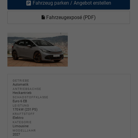
Fahrzeug parken / Angebot erstellen
Fahrzeugexposé (PDF)
GETRIEBE
Automatik
ANTRIEBSACHSE
Heckantrieb
SCHADSTOFFKLASSE
Euro 6 EB
LEISTUNG
170 kW (231 PS)
KRAFTSTOFF
Elektro
KATEGORIE
Limousine
MODELLJAHR
2027