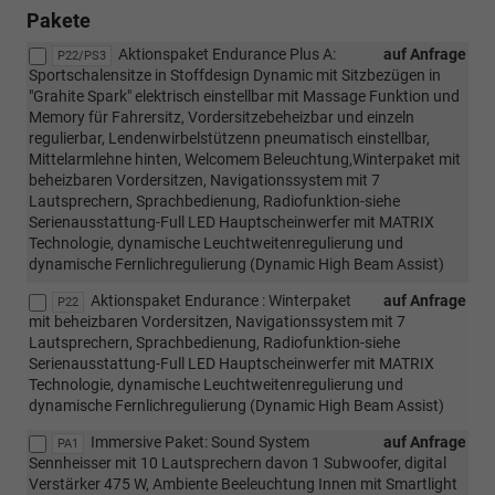
Pakete
Aktionspaket Endurance Plus A:
auf Anfrage
P22/PS3
Sportschalensitze in Stoffdesign Dynamic mit Sitzbezügen in
"Grahite Spark" elektrisch einstellbar mit Massage Funktion und
Memory für Fahrersitz, Vordersitzebeheizbar und einzeln
regulierbar, Lendenwirbelstützenn pneumatisch einstellbar,
Mittelarmlehne hinten, Welcomem Beleuchtung,Winterpaket mit
beheizbaren Vordersitzen, Navigationssystem mit 7
Lautsprechern, Sprachbedienung, Radiofunktion-siehe
Serienausstattung-Full LED Hauptscheinwerfer mit MATRIX
Technologie, dynamische Leuchtweitenregulierung und
dynamische Fernlichregulierung (Dynamic High Beam Assist)
Aktionspaket Endurance : Winterpaket
auf Anfrage
P22
mit beheizbaren Vordersitzen, Navigationssystem mit 7
Lautsprechern, Sprachbedienung, Radiofunktion-siehe
Serienausstattung-Full LED Hauptscheinwerfer mit MATRIX
Technologie, dynamische Leuchtweitenregulierung und
dynamische Fernlichregulierung (Dynamic High Beam Assist)
Immersive Paket: Sound System
auf Anfrage
PA1
Sennheisser mit 10 Lautsprechern davon 1 Subwoofer, digital
Verstärker 475 W, Ambiente Beeleuchtung Innen mit Smartlight