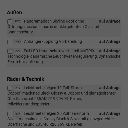
Außen
Panoramadach Skyline Roof ohne
auf Anfrage
PTC
Öffnungsmechanismus in dunkle getöntem Glas mit
Sonnenschutz
Anhängerkupplung Vorbereitung
auf Anfrage
PRP
Full LED Hauptscheinwerfer mit MATRIX
auf Anfrage
PP2
Technologie, danamische Leuchtweitenregulierung, Dynamische
Fernlichtregulierung
Räder & Technik
Leichtmetallfelgen 19 Zoll "Storm
auf Anfrage
R9A
Copper" machined Black Glossy & Copper und glanzgedrehter
Oberfläche mit 235/45 R19 99V XL Reifen,
rollwiderstandsoptimiert
Leichtmetallfelgen 20 Zoll " Firestorm
auf Anfrage
R0B
Silver" machuined in Glossy Black & Silver mit glanzgedrehter
Oberfläche und 235/40 R20 96V XL Reifen,