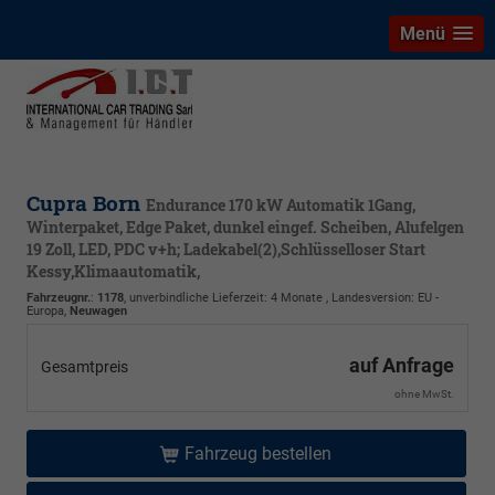
Menü
Cupra Born
Endurance 170 kW Automatik 1Gang,
Winterpaket, Edge Paket, dunkel eingef. Scheiben, Alufelgen
19 Zoll, LED, PDC v+h; Ladekabel(2),Schlüsselloser Start
Kessy,Klimaautomatik,
Fahrzeugnr.
:
1178
, unverbindliche Lieferzeit:
4 Monate
, Landesversion: EU -
Europa,
Neuwagen
auf Anfrage
Gesamtpreis
ohne MwSt.
Fahrzeug bestellen