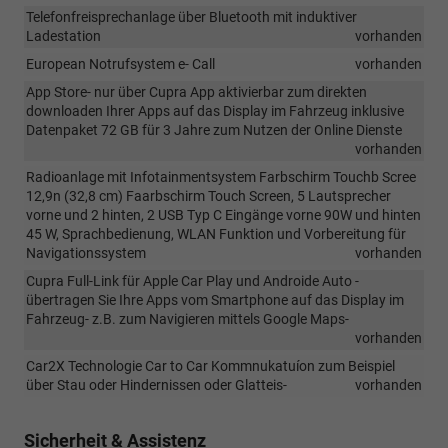
Telefonfreisprechanlage über Bluetooth mit induktiver
Ladestation
vorhanden
European Notrufsystem e- Call
vorhanden
App Store- nur über Cupra App aktivierbar zum direkten
downloaden Ihrer Apps auf das Display im Fahrzeug inklusive
Datenpaket 72 GB für 3 Jahre zum Nutzen der Online Dienste
vorhanden
Radioanlage mit Infotainmentsystem Farbschirm Touchb Scree
12,9n (32,8 cm) Faarbschirm Touch Screen, 5 Lautsprecher
vorne und 2 hinten, 2 USB Typ C Eingänge vorne 90W und hinten
45 W, Sprachbedienung, WLAN Funktion und Vorbereitung für
Navigationssystem
vorhanden
Cupra Full-Link für Apple Car Play und Androide Auto -
übertragen Sie Ihre Apps vom Smartphone auf das Display im
Fahrzeug- z.B. zum Navigieren mittels Google Maps-
vorhanden
Car2X Technologie Car to Car Kommnukatuíon zum Beispiel
über Stau oder Hindernissen oder Glatteis-
vorhanden
Sicherheit & Assistenz