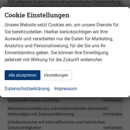
ACC adaptive Cruise Control mit automatischer Distanzhaltung
-Abstandsautomatik- und vorausschauendem
Geschwuindigkeeitsbegrenzer
vorhanden
Cookie Einstellungen
Front Assist mit Umfeldbeobachtung , Radfahrer-und
Unsere Website setzt Cookies ein, um unsere Dienste für
Fußgängerschutz mit Notbremsfunktion,
vorhanden
Sie bereitzustellen. Hierbei berücksichtigen wir Ihre
Pre-Crash zur Unfallvorbeugung mit proaktivem
Auswahl und verarbeiten nur die Daten für Marketing,
Insassenschutzsystem
vorhanden
Analytics und Personalisierung, für die Sie uns Ihr
ESC. ESP, ABS, ASR
vorhanden
Einverständnis geben. Sie können Ihre Einwilligung
Front Light Assist _ automatische Fernlichtregulierung
jederzeit mit Wirkung für die Zukunft widerrufen.
vorhanden
Alle akzeptieren
Einstellungen
Außen
Rückkamera mit akustischer Warnanzeige für Hindernisse, mit
Datenschutzerklärung
Impressum
Notbremsfunktion
vorhanden
Einparkhilfe vorne und hinten
vorhanden
Windschutzscheibe aus wärmedämmendem Sicherheits-
Verbundglas mit Greäuschdämmung
vorhanden
Scheibenwischer mit Intervallfunktion und mehrfachen
Geschwindigkeiten
vorhanden