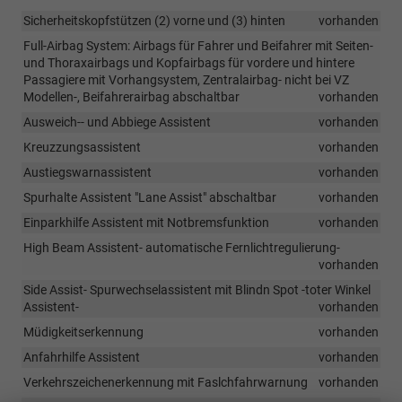
Sicherheitskopfstützen (2) vorne und (3) hinten
vorhanden
Full-Airbag System: Airbags für Fahrer und Beifahrer mit Seiten-
und Thoraxairbags und Kopfairbags für vordere und hintere
Passagiere mit Vorhangsystem, Zentralairbag- nicht bei VZ
Modellen-, Beifahrerairbag abschaltbar
vorhanden
Ausweich-- und Abbiege Assistent
vorhanden
Kreuzzungsassistent
vorhanden
Austiegswarnassistent
vorhanden
Spurhalte Assistent "Lane Assist" abschaltbar
vorhanden
Einparkhilfe Assistent mit Notbremsfunktion
vorhanden
High Beam Assistent- automatische Fernlichtregulierung-
vorhanden
Side Assist- Spurwechselassistent mit Blindn Spot -toter Winkel
Assistent-
vorhanden
Müdigkeitserkennung
vorhanden
Anfahrhilfe Assistent
vorhanden
Verkehrszeichenerkennung mit Faslchfahrwarnung
vorhanden