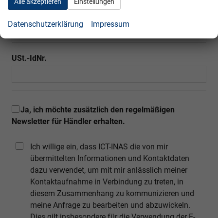
Alle akzeptieren
Einstellungen
SteuerNr.
Datenschutzerklärung
Impressum
USt.-IdNr.
Ja, ich möchte zusätzlich den regelmäßigen
Newsletter für Händler erhalten.
Ich willige ein, dass ICT-INAS die von mir
übermittelten Informationen und Kontaktdaten
dazu verwendet, um mit mir anlässlich meiner
Kontaktaufnahme in Verbindung zu treten, in
diesem Zusammenhang zu kommunizieren und
meine Anfrage zu bearbeiten und abzuwickeln.
Dies gilt insbesondere für die Verwendung der E-