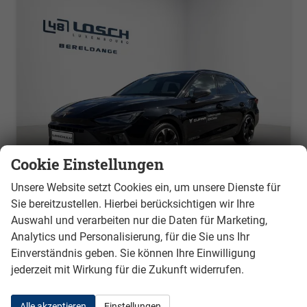
Cookie Einstellungen
Unsere Website setzt Cookies ein, um unsere Dienste für
Sie bereitzustellen. Hierbei berücksichtigen wir Ihre
Cupra Aktion Leon Sportstourer
Auswahl und verarbeiten nur die Daten für Marketing,
1.5 TSI 110 kW DSG, Winterpaket, Virtual Pedal für Heckklappe, Klimaautomatik 3 Zonen, 18 Zoll Alufelgen, elektr. ACC,Full-LED,PDC, Radioanlage,induktive Ladestation
Analytics und Personalisierung, für die Sie uns Ihr
unverbindliche Lieferzeit:
20 Tage
Neuwagen mit Tageszulassung
Einverständnis geben. Sie können Ihre Einwilligung
jederzeit mit Wirkung für die Zukunft widerrufen.
Fahrzeugnr.
1119
Getriebe
Doppelkupplungsgetriebe (DSG)
Kraftstoff
Benzin
Außenfarbe
auf Anfrage
Alle akzeptieren
Einstellungen
Leistung
110 kW (150 PS)