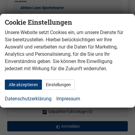
Aktion Leon Sportstourer
Volkswagen
Cookie Einstellungen
Bestellfahrzeuge
Unsere Website setzt Cookies ein, um unsere Dienste für
Cupra
Sie bereitzustellen. Hierbei berücksichtigen wir Ihre
Born
Auswahl und verarbeiten nur die Daten für Marketing,
Leon Sportstourer
Analytics und Personalisierung, für die Sie uns Ihr
Einverständnis geben. Sie können Ihre Einwilligung
Raval
jederzeit mit Wirkung für die Zukunft widerrufen.
Seat
Skoda
Alle akzeptieren
Einstellungen
Volkswagen
Datenschutzerklärung
Impressum
Geparkte Fahrzeuge (
0
)
Anmelden