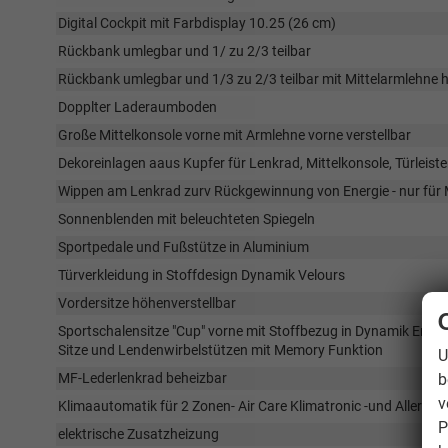
Digital Cockpit mit Farbdisplay 10.25 (26 cm)
Rückbank umlegbar und 1/ zu 2/3 teilbar
Rückbank umlegbar und 1/3 zu 2/3 teilbar mit Mittelarmlehne 
Dopplter Laderaumboden
Große Mittelkonsole vorne mit Armlehne vorne verstellbar
Dekoreinlagen aaus Kupfer für Lenkrad, Mittelkonsole, Türlei
Wippen am Lenkrad zurv Rückgewinnung von Energie - nur für 
Sonnenblenden mit beleuchteten Spiegeln
Sportpedale und Fußstütze in Aluminium
Türverkleidung in Stoffdesign Dynamik Velours
Vordersitze höhenverstellbar
Sportschalensitze "Cup" vorne mit Stoffbezug in Dynamik Encelad
Sitze und Lendenwirbelstützen mit Memory Funktion
U
b
MF-Lederlenkrad beheizbar
v
Klimaautomatik für 2 Zonen- Air Care Klimatronic -und Allergenf
P
elektrische Zusatzheizung