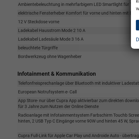
k
Ambientebeleuchtung in mehrfarbigem LED Smartlight für Türi
w
elektrische Fensterheber Komfort für vorne und hinten mit Ei
12 V Steckdose vorne
Ladekabel Hausstrom Mode 2 10 A
D
Ladekabel Ladesäule Mode 3 16 A
beleuchtete Türgriffe
Bordwerkzeug ohne Wagenheber
Infotainment & Kommunikation
Telefonfreisprechanlage über Bluetooth mit induktiver Ladesta
European Notrufsystem e- Call
App Store- nur über Cupra App aktivierbar zum direkten downl
für 3 Jahre zum Nutzen der Online Dienste
Radioanlage mit Infotainmentsystem Farbschirm Touchb Scree 
hinten, 2 USB Typ C Eingänge vorne 90W und hinten 45 W, Spr
Cupra Full-Link für Apple Car Play und Androide Auto - übertr