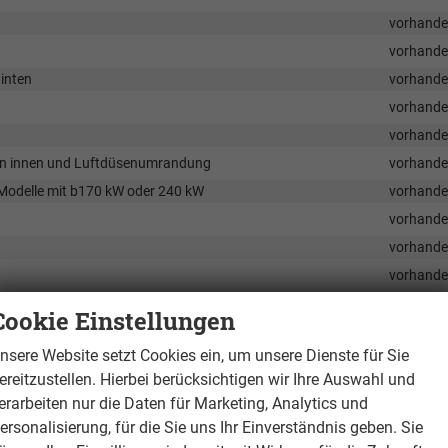
vorhand
vorhand
hinten
vorhand
vorhand
vorhand
sten innen und Luftdüsenumrandung
vorhand
Modelle mit b170 kW oder 240 kW
vorhand
vorhand
vorhand
vorhand
vorhand
Cookie Einstellungen
us Grey , beheizbar und einzeln regulierbar mit lektrischer Einstellung f
vorhand
nsere Website setzt Cookies ein, um unsere Dienste für Sie
ereitzustellen. Hierbei berücksichtigen wir Ihre Auswahl und
vorhand
erarbeiten nur die Daten für Marketing, Analytics und
ilter mit Luftbefeuchter
vorhand
ersonalisierung, für die Sie uns Ihr Einverständnis geben. Sie
vorhand