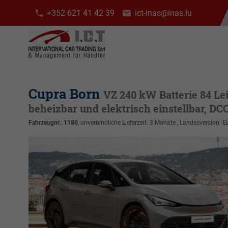
+352 621 41 42 39
ict-inas@inas.lu
Cupra Born
VZ 240 kW Batterie 84 Le
beheizbar und elektrisch einstellbar, D
Fahrzeugnr.
:
1180
, unverbindliche Lieferzeit:
3 Monate
, Landesversion: E