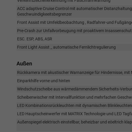
Verkehrszeichenerkennung mit Faslchfahrwarnung
ACC adaptive Cruise Control mit automatischer Distanzhaltu
Geschwuindigkeeitsbegrenzer
Front Assist mit Umfeldbeobachtung , Radfahrer-und Fußgäng
Pre-Crash zur Unfallvorbeugung mit proaktivem Insassenschu
ESC. ESP, ABS, ASR
Front Light Assist _ automatische Fernlichtregulierung
Außen
Rückkamera mit akustischer Warnanzeige für Hindernisse, mit
Einparkhilfe vorne und hinten
Windschutzscheibe aus wärmedämmendem Sicherheits-Verb
Scheibenwischer mit Intervallfunktion und mehrfachen Geschw
LED Kombinationsrückleuchten mit dynamischen Blinkleuchten
LED Hauptscheinwerfer mit MATRIX Technologie und LED Tagfa
Außenspiegel elektrisch einstellbar, beheizbar und eöeltrich 