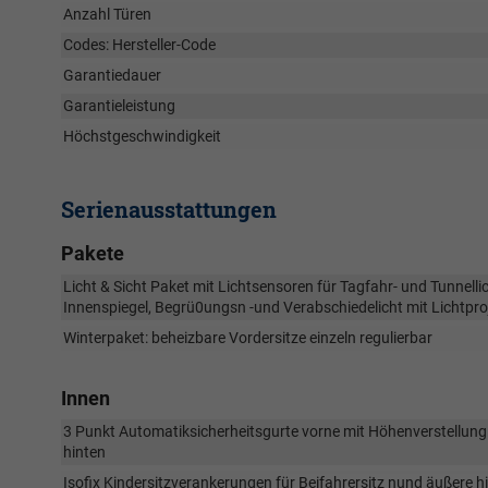
Anzahl Türen
Codes: Hersteller-Code
Garantiedauer
Garantieleistung
Höchstgeschwindigkeit
Serienausstattungen
Pakete
Licht & Sicht Paket mit Lichtsensoren für Tagfahr- und Tunnell
Innenspiegel, Begrü0ungsn -und Verabschiedelicht mit Lichtpro
Winterpaket: beheizbare Vordersitze einzeln regulierbar
Innen
3 Punkt Automatiksicherheitsgurte vorne mit Höhenverstellung 
hinten
Isofix Kindersitzverankerungen für Beifahrersitz nund äußere hi