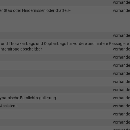
vorhand
 Stau oder Hindernissen oder Glatteis-
vorhand
vorhand
n- und Thoraxairbags und Kopfairbags für vordere und hintere Passagiere
fahrerairbag abschaltbar
vorhand
vorhand
vorhand
vorhand
vorhand
vorhand
ynamische Fernlichtregulierung-
vorhand
 Assistent-
vorhand
vorhand
vorhand