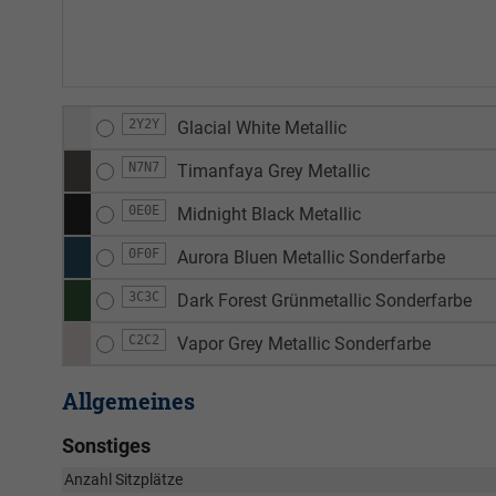
2Y2Y
Glacial White Metallic
N7N7
Timanfaya Grey Metallic
0E0E
Midnight Black Metallic
0F0F
Aurora Bluen Metallic Sonderfarbe
3C3C
Dark Forest Grünmetallic Sonderfarbe
C2C2
Vapor Grey Metallic Sonderfarbe
Allgemeines
Sonstiges
Anzahl Sitzplätze