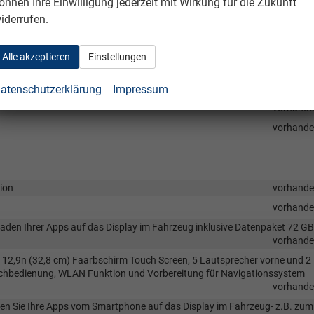
önnen Ihre Einwilligung jederzeit mit Wirkung für die Zukunft
nnenleisten und Armaturentafel
vorhand
iderrufen.
nklemnmschutz
vorhand
vorhand
Alle akzeptieren
Einstellungen
vorhand
atenschutzerklärung
Impressum
vorhand
vorhand
vorhand
tion
vorhand
vorhand
oaden Ihrer Apps auf das Display im Fahrzeug inklusive Datenpaket 72 GB
vorhand
12,9n (32,8 cm) Faarbschirm Touch Screen, 5 Lautsprecher vorne und 2
achbedienung, WLAN Funktion und Vorbereitung für Navigationssystem
vorhand
agen Sie Ihre Apps vom Smartphone auf das Display im Fahrzeug- z.B. zum