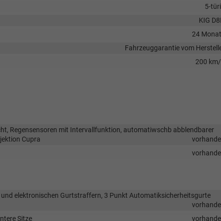
5-tür
KIG D
24 Mona
Fahrzeuggarantie vom Herstell
200 km
icht, Regensensoren mit Intervallfunktion, automatiwschb abblendbarer
jektion Cupra
vorhand
vorhand
und elektronischen Gurtstraffern, 3 Punkt Automatiksicherheitsgurte
vorhand
ntere Sitze
vorhand