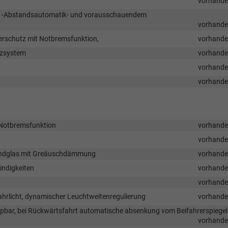
vorhand
ng -Abstandsautomatik- und vorausschauendem
vorhand
erschutz mit Notbremsfunktion,
vorhand
tzsystem
vorhand
vorhand
vorhand
 Notbremsfunktion
vorhand
vorhand
undglas mit Greäuschdämmung
vorhand
indigkeiten
vorhand
vorhand
hrlicht, dynamischer Leuchtweitenregulierung
vorhand
klappbar, bei Rückwärtsfahrt automatische absenkung vom Beifahrerspiegel
vorhand