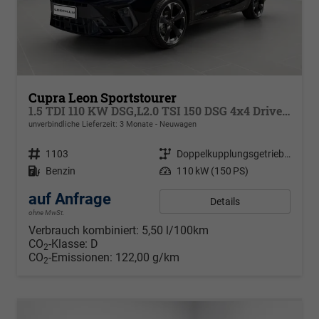
Cupra Leon Sportstourer
1.5 TDI 110 KW DSG,L2.0 TSI 150 DSG 4x4 Drive, Virtual Pedal für Heckklappe, MATRIX ULTRA, Park Assist, dynamische Blinkleuchten, Navigation, ,Pack Safe Drive XL, Winterpaket, Klimaautomatik 3 Z., 18 Zoll Alufelgen Garbi, Edge Paket
unverbindliche Lieferzeit:
3 Monate
Neuwagen
Fahrzeugnr.
1103
Getriebe
Doppelkupplungsgetriebe (DSG)
Kraftstoff
Benzin
Leistung
110 kW (150 PS)
auf Anfrage
Details
ohne MwSt.
Verbrauch kombiniert:
5,50 l/100km
CO
-Klasse:
D
2
CO
-Emissionen:
122,00 g/km
2