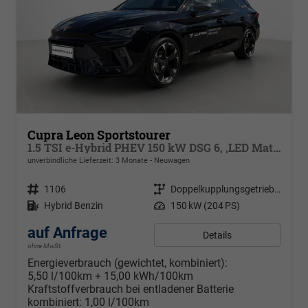
Cupra Leon Sportstourer
1.5 TSI e-Hybrid PHEV 150 kW DSG 6, ,LED Matrix Ultra, dynamische Blinkleuchten, Navigation, ,Pack Safe Drive XL, Park Assist, Winterpaket, Klimaautomatik 3 Zonen, 18 Zoll Alufelgen
unverbindliche Lieferzeit:
3 Monate
Neuwagen
Fahrzeugnr.
1106
Getriebe
Doppelkupplungsgetriebe (DSG)
Kraftstoff
Hybrid Benzin
Leistung
150 kW (204 PS)
auf Anfrage
Details
ohne MwSt.
Energieverbrauch (gewichtet, kombiniert):
5,50 l/100km + 15,00 kWh/100km
Kraftstoffverbrauch bei entladener Batterie
kombiniert:
1,00 l/100km