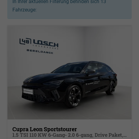
In Ihrer aktuellen Filterung befinden sich
13
Fahrzeuge:
Cupra Leon Sportstourer
1.5 TSI 110 KW 6-Gang- 2.0 6-gang, Drive Paket, Virtual Pedal für HeckklaLED MATRIX ULTRA , dynamische Blinkleuchten, Navigation, ,Pack Safe XL, PDC, Winterpaket, Klimaautomatik 3 Z., 18 Zoll Alufelgen Garbi, Edge Paket