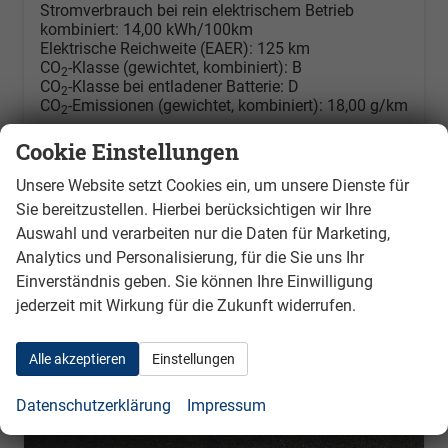
Stromverbrauch bei rein elektrischem Betrieb
kombiniert:
14,00 kWh/100km
Elektrische Reichweite (EAER):
125 km
CO
-Klasse (gewichtet, kombiniert):
B
2
CO
-Klasse bei entladener Batterie:
D
2
CO
-Emissionen (gewichtet, kombiniert):
18,00 g/km
2
Cookie Einstellungen
Unsere Website setzt Cookies ein, um unsere Dienste für
Sie bereitzustellen. Hierbei berücksichtigen wir Ihre
Auswahl und verarbeiten nur die Daten für Marketing,
Analytics und Personalisierung, für die Sie uns Ihr
Einverständnis geben. Sie können Ihre Einwilligung
jederzeit mit Wirkung für die Zukunft widerrufen.
Alle akzeptieren
Einstellungen
Datenschutzerklärung
Impressum