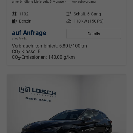
unverbindliche Lieferzeit:
3 Monate
___ Ankaufsvorgang
Fahrzeugnr.
1102
Getriebe
Schalt. 6-Gang
Kraftstoff
Benzin
Leistung
110 kW (150 PS)
auf Anfrage
Details
ohne MwSt.
Verbrauch kombiniert:
5,80 l/100km
CO
-Klasse:
E
2
CO
-Emissionen:
140,00 g/km
2