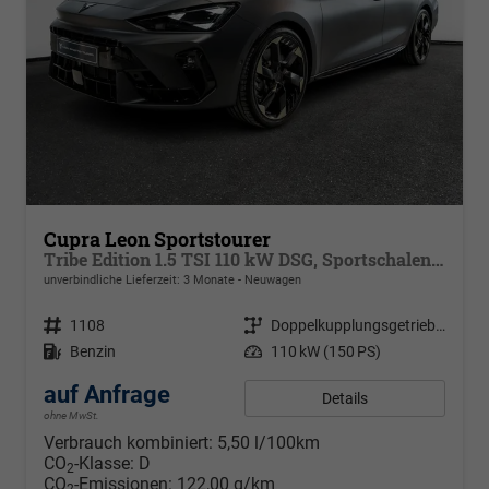
Cupra Leon Sportstourer
Tribe Edition 1.5 TSI 110 kW DSG, Sportschalensitze beheizbar, elektrisch einstellbar, DCC Fahrwerk, 19 Zoll Alufelgen ,Cupra Seitenschweller, Klimaautomatik 3 Zonen,
unverbindliche Lieferzeit:
3 Monate
Neuwagen
Fahrzeugnr.
1108
Getriebe
Doppelkupplungsgetriebe (DSG)
Kraftstoff
Benzin
Leistung
110 kW (150 PS)
auf Anfrage
Details
ohne MwSt.
Verbrauch kombiniert:
5,50 l/100km
CO
-Klasse:
D
2
CO
-Emissionen:
122,00 g/km
2