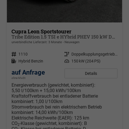
Cupra Leon Sportstourer
Tribe Edition 1.5 TSI e HYbrid PHEV 150 kW DSG 6, Sportschalensitze beheizbar, elektrisch einstellbar, DCC Fahrwerk, 19 Zoll Alufelgen ,Cupra Seitenschweller, Klimaautomatik 3 Zonen,
unverbindliche Lieferzeit:
3 Monate
Neuwagen
Fahrzeugnr.
1110
Getriebe
Doppelkupplungsgetriebe (DSG)
Kraftstoff
Hybrid Benzin
Leistung
150 kW (204 PS)
auf Anfrage
Details
ohne MwSt.
Energieverbrauch (gewichtet, kombiniert):
5,50 l/100km + 15,00 kWh/100km
Kraftstoffverbrauch bei entladener Batterie
kombiniert:
1,00 l/100km
Stromverbrauch bei rein elektrischem Betrieb
kombiniert:
14,00 kWh/100km
Elektrische Reichweite (EAER):
125 km
CO
-Klasse (gewichtet, kombiniert):
B
2
CO
-Klasse bei entladener Batterie:
D