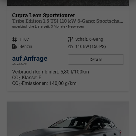
Cupra Leon Sportstourer
Tribe Edition 1.5 TSI 110 kW 6-Gang: Sportschalensitze beheizbar, elektrisch einstellbar, DCC Fahrwerk, 19 Zoll Alufelgen ,Cupra Seitenschweller, Klimaautomatik 3 Zonen,
unverbindliche Lieferzeit:
3 Monate
Neuwagen
Fahrzeugnr.
1107
Getriebe
Schalt. 6-Gang
Kraftstoff
Benzin
Leistung
110 kW (150 PS)
auf Anfrage
Details
ohne MwSt.
Verbrauch kombiniert:
5,80 l/100km
CO
-Klasse:
E
2
CO
-Emissionen:
140,00 g/km
2