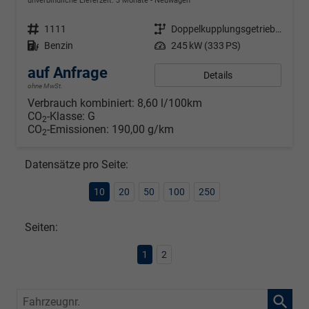
unverbindliche Lieferzeit:
3 Monate
Neuwagen
Fahrzeugnr.
1111
Getriebe
Doppelkupplungsgetriebe (DSG)
Kraftstoff
Benzin
Leistung
245 kW (333 PS)
auf Anfrage
Details
ohne MwSt.
Verbrauch kombiniert:
8,60 l/100km
CO
-Klasse:
G
2
CO
-Emissionen:
190,00 g/km
2
Datensätze pro Seite:
10
20
50
100
250
Seiten:
1
2
Fahrzeugnr.