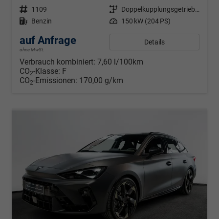
Fahrzeugnr.
1109
Getriebe
Doppelkupplungsgetriebe (DSG)
Kraftstoff
Benzin
Leistung
150 kW (204 PS)
auf Anfrage
Details
ohne MwSt.
Verbrauch kombiniert:
7,60 l/100km
CO
-Klasse:
F
2
CO
-Emissionen:
170,00 g/km
2