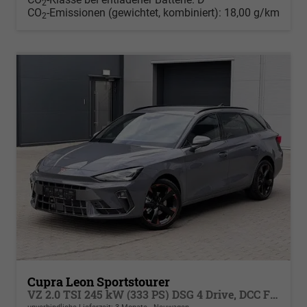
2
CO
-Emissionen (gewichtet, kombiniert):
18,00 g/km
2
Cupra Leon Sportstourer
VZ 2.0 TSI 245 kW (333 PS) DSG 4 Drive, DCC Fahrwerk,Sportschalensitze beheizbar, elektrisch einstellbar , Dynamik Paket, Sport HML, LED, Klimaautomatik 3 Zonen, Heckklappe elektrish m. Virtual Pedal, PDC,