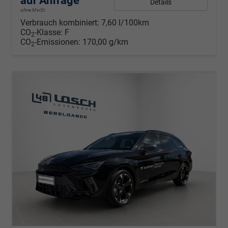
auf Anfrage
Details
ohne MwSt.
Verbrauch kombiniert:
7,60 l/100km
CO
-Klasse:
F
2
CO
-Emissionen:
170,00 g/km
2