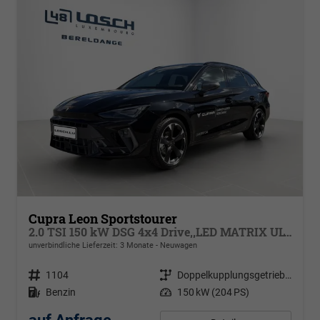
Cupra Leon Sportstourer
2.0 TSI 150 kW DSG 4x4 Drive,,LED MATRIX ULTRA Hauptscheinwerfer, dynamische Blinkleuchten, Navigation, ,Pack Safe Drive XL, Park Assist, Winterpaket, Klimaautomatik 3 Zonen, 18 Zoll Alufelgen Garbi, Edge Paket
unverbindliche Lieferzeit:
3 Monate
Neuwagen
Fahrzeugnr.
1104
Getriebe
Doppelkupplungsgetriebe (DSG)
Kraftstoff
Benzin
Leistung
150 kW (204 PS)