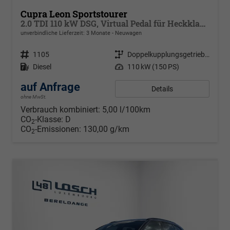
Cupra Leon Sportstourer
2.0 TDI 110 kW DSG, Virtual Pedal für Heckklappe, MATRIX ULTRA, Park Assist, dynamische Blinkleuchten, Navigation, ,Pack Safe Drive XL, Winterpaket, Klimaautomatik 3 Z., 18 Zoll Alufelgen Garbi, Edge Paket
unverbindliche Lieferzeit:
3 Monate
Neuwagen
Fahrzeugnr.
1105
Getriebe
Doppelkupplungsgetriebe (DSG)
Kraftstoff
Diesel
Leistung
110 kW (150 PS)
auf Anfrage
Details
ohne MwSt.
Verbrauch kombiniert:
5,00 l/100km
CO
-Klasse:
D
2
CO
-Emissionen:
130,00 g/km
2