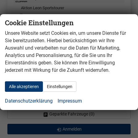
Aktion Leon Sportstourer
Volkswagen
Cookie Einstellungen
Bestellfahrzeuge
Unsere Website setzt Cookies ein, um unsere Dienste für
Cupra
Sie bereitzustellen. Hierbei berücksichtigen wir Ihre
Born
Auswahl und verarbeiten nur die Daten für Marketing,
Leon Sportstourer
Analytics und Personalisierung, für die Sie uns Ihr
Einverständnis geben. Sie können Ihre Einwilligung
Raval
jederzeit mit Wirkung für die Zukunft widerrufen.
Seat
Skoda
Alle akzeptieren
Einstellungen
Volkswagen
Datenschutzerklärung
Impressum
Geparkte Fahrzeuge (
0
)
Anmelden