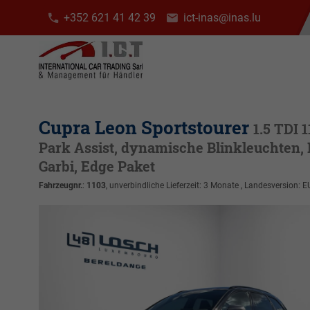
+352 621 41 42 39
ict-inas@inas.lu
Cupra Leon Sportstourer
1.5 TDI 
Park Assist, dynamische Blinkleuchten, N
Garbi, Edge Paket
Fahrzeugnr.
:
1103
, unverbindliche Lieferzeit:
3 Monate
, Landesversion: E