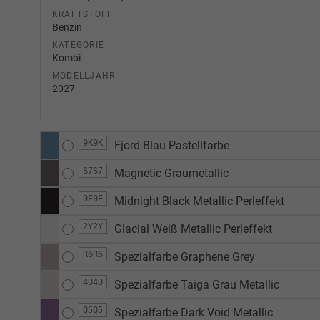
KRAFTSTOFF
Benzin
KATEGORIE
Kombi
MODELLJAHR
2027
9K9K
Fjord Blau Pastellfarbe
S7S7
Magnetic Graumetallic
0E0E
Midnight Black Metallic Perleffekt
2Y2Y
Glacial Weiß Metallic Perleffekt
R6R6
Spezialfarbe Graphene Grey
4U4U
Spezialfarbe Taiga Grau Metallic
Q5Q5
Spezialfarbe Dark Void Metallic