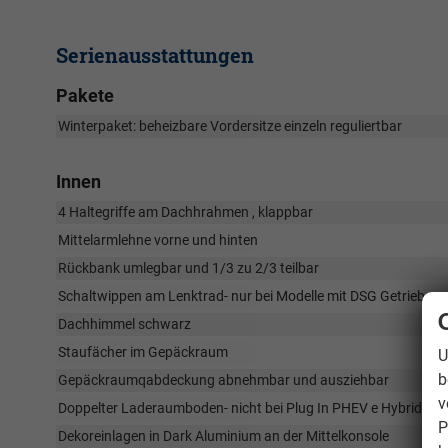
Serienausstattungen
Pakete
Winterpaket: beheizbare Vordersitze einzeln reguliertbar
Innen
4 Haltegriffe am Dachhrahmen , klappbar
Mittelarmlehne vorne und hinten
Rückbank umlegbar und 1/3 zu 2/3 teilbar
Schaltwippen am Lenktrad- nur bei Modelle mit DSG Getriebe.
Dachhimmel schwarz
Staufächer im Gepäckraum
U
b
Gepäckraumqabdeckung abnehmbar und ausziehbar
v
Doppelter Laderaumboden- nicht bei Plug In PHEV e Hybrid
P
Dekoreinlagen in Dark Aluminium an der Mittelkonsole