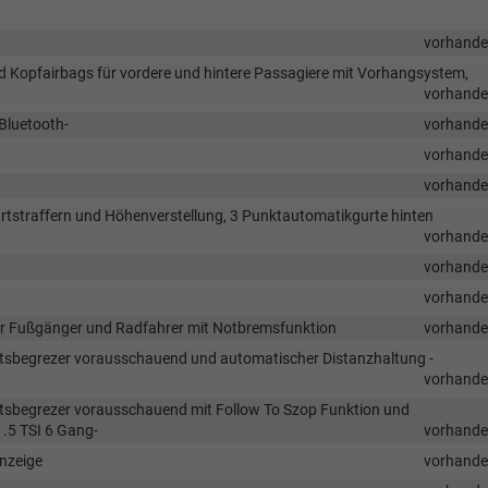
vorhand
und Kopfairbags für vordere und hintere Passagiere mit Vorhangsystem,
vorhand
 Bluetooth-
vorhand
vorhand
vorhand
urtstraffern und Höhenverstellung, 3 Punktautomatikgurte hinten
vorhand
vorhand
vorhand
ür Fußgänger und Radfahrer mit Notbremsfunktion
vorhand
eitsbegrezer vorausschauend und automatischer Distanzhaltung -
vorhand
itsbegrezer vorausschauend mit Follow To Szop Funktion und
1.5 TSI 6 Gang-
vorhand
Anzeige
vorhand