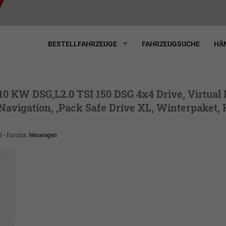
BESTELLFAHRZEUGE
FAHRZEUGSUCHE
HÄN
110 KW DSG,L2.0 TSI 150 DSG 4x4 Drive, Virtu
avigation, ,Pack Safe Drive XL, Winterpaket, K
U - Europa,
Neuwagen