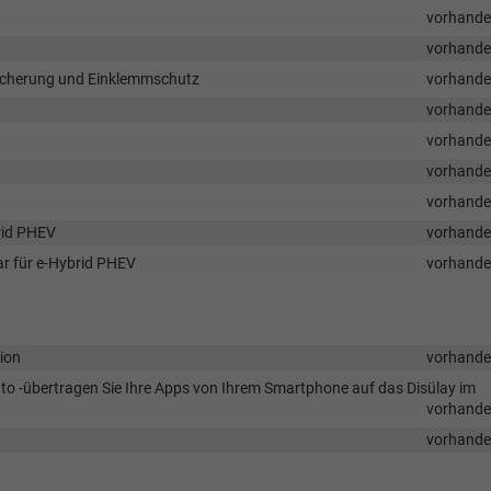
vorhand
vorhand
rsicherung und Einklemmschutz
vorhand
vorhand
vorhand
vorhand
vorhand
rid PHEV
vorhand
ar für e-Hybrid PHEV
vorhand
tion
vorhand
Auto -übertragen Sie Ihre Apps von Ihrem Smartphone auf das Disülay im
vorhand
vorhand