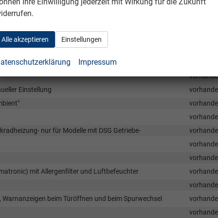
önnen Ihre Einwilligung jederzeit mit Wirkung für die Zukunft
vorhand
iderrufen.
vorhand
vorhand
Alle akzeptieren
Einstellungen
vorhand
atenschutzerklärung
Impressum
vorhand
vorhand
eller Einstellung
vorhand
mbient"
vorhand
vorhand
kradheizung- nur für Modelle mit DSG Getriebe-
vorhand
vorhand
vorhand
matronic) mit Allergenfilter und Luftbefeuchter
vorhand
vorhand
g, Warnanzeigen beim Türöffnen und beim Spurwechsel
vorhand
vorhand