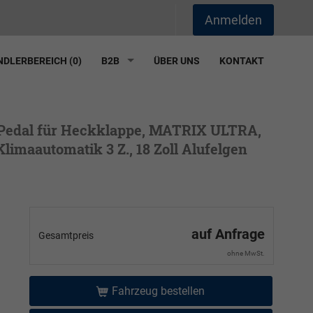
Anmelden
DLERBEREICH (
0
)
B2B
ÜBER UNS
KONTAKT
al Pedal für Heckklappe, MATRIX ULTRA,
limaautomatik 3 Z., 18 Zoll Alufelgen
auf Anfrage
Gesamtpreis
ohne MwSt.
Fahrzeug bestellen