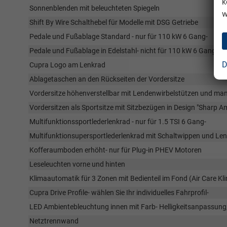
k
Sonnenblenden mit beleuchteten Spiegeln
w
Shift By Wire Schalthebel für Modelle mit DSG Getriebe
Pedale und Fußablage Standard - nur für 110 kW 6 Gang-
Pedale und Fußablage in Edelstahl- nicht für 110 kW 6 Gang
D
Cupra Logo am Lenkrad
Ablagetaschen an den Rückseiten der Vordersitze
Vordersitze höhenverstellbar mit Lendenwirbelstützen und manu
Vordersitzen als Sportsitze mit Sitzbezügen in Design "Sharp A
Multifunktionssportlederlenkrad - nur für 1.5 TSI 6 Gang-
Multifunktionsupersportlederlenkrad mit Schaltwippen und Len
Kofferaumboden erhöht- nur für Plug-in PHEV Motoren
Leseleuchten vorne und hinten
Klimaautomatik für 3 Zonen mit Bedienteil im Fond (Air Care Kli
Cupra Drive Profile- wählen Sie Ihr individuelles Fahrprofil-
LED Ambientebleuchtung innen mit Farb- Helligkeitsanpassun
Netztrennwand