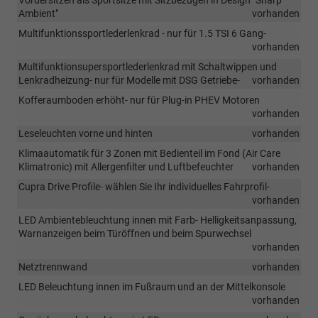
Vordersitzen als Sportsitze mit Sitzbezügen in Design "Sharp
Ambient"
vorhanden
Multifunktionssportlederlenkrad - nur für 1.5 TSI 6 Gang-
vorhanden
Multifunktionsupersportlederlenkrad mit Schaltwippen und
Lenkradheizung- nur für Modelle mit DSG Getriebe-
vorhanden
Kofferaumboden erhöht- nur für Plug-in PHEV Motoren
vorhanden
Leseleuchten vorne und hinten
vorhanden
Klimaautomatik für 3 Zonen mit Bedienteil im Fond (Air Care
Klimatronic) mit Allergenfilter und Luftbefeuchter
vorhanden
Cupra Drive Profile- wählen Sie Ihr individuelles Fahrprofil-
vorhanden
LED Ambientebleuchtung innen mit Farb- Helligkeitsanpassung,
Warnanzeigen beim Türöffnen und beim Spurwechsel
vorhanden
Netztrennwand
vorhanden
LED Beleuchtung innen im Fußraum und an der Mittelkonsole
vorhanden