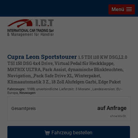
Menü
Cupra Leon Sportstourer
1.5 TDI 110 KW DSG,L2.0
TSI 150 DSG 4x4 Drive, Virtual Pedal für Heckklappe,
MATRIX ULTRA, Park Assist, dynamische Blinkleuchten,
Navigation, ,Pack Safe Drive XL, Winterpaket,
Klimaautomatik 3 Z., 18 Zoll Alufelgen Garbi, Edge Paket
Fahrzeugnr.
:
1103
, unverbindliche Lieferzeit:
3 Monate
, Landesversion: EU -
Europa,
Neuwagen
auf Anfrage
Gesamtpreis
ohne MwSt.
Fahrzeug bestellen