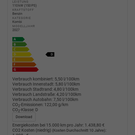
LEISTUNG
110 kW (150 PS)
KRAFTSTOFF
Benzin
KATEGORIE
Kombi
MODELLJAHR
2027
Verbrauch kombiniert:
5,50 l/100km
Verbrauch Innenstadt:
5,80 l/100km
Verbrauch Stadtrand:
4,80 l/100km
Verbrauch Landstraße:
4,20 l/100km
Verbrauch Autobahn:
7,50 l/100km
CO
-Emissionen:
122,00 g/km
2
CO
-Klasse:
D
2
Download
Energiekosten bei 15.000 km pro Jahr:
1.438,80 €
CO2 Kosten (niedrig)
:
(Kosten Durchschnitt 10 Jahre)