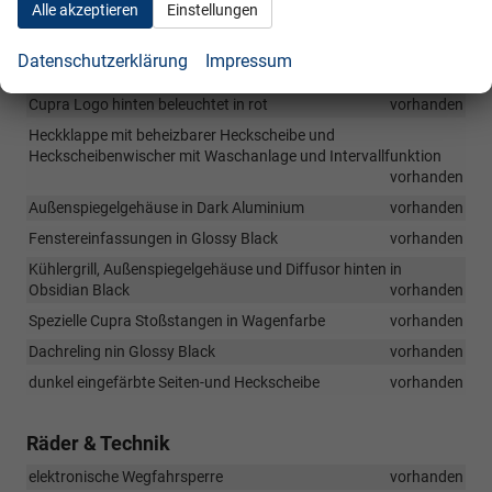
Alle akzeptieren
Einstellungen
Full LED Hauptscheinwefer mit LED Tagfahrlicht
vorhanden
Außenspiegel elektrisch einstellbar, beheizbar und elektrisch
Datenschutzerklärung
Impressum
klappbar
vorhanden
Cupra Logo hinten beleuchtet in rot
vorhanden
Heckklappe mit beheizbarer Heckscheibe und
Heckscheibenwischer mit Waschanlage und Intervallfunktion
vorhanden
Außenspiegelgehäuse in Dark Aluminium
vorhanden
Fenstereinfassungen in Glossy Black
vorhanden
Kühlergrill, Außenspiegelgehäuse und Diffusor hinten in
Obsidian Black
vorhanden
Spezielle Cupra Stoßstangen in Wagenfarbe
vorhanden
Dachreling nin Glossy Black
vorhanden
dunkel eingefärbte Seiten-und Heckscheibe
vorhanden
Räder & Technik
elektronische Wegfahrsperre
vorhanden