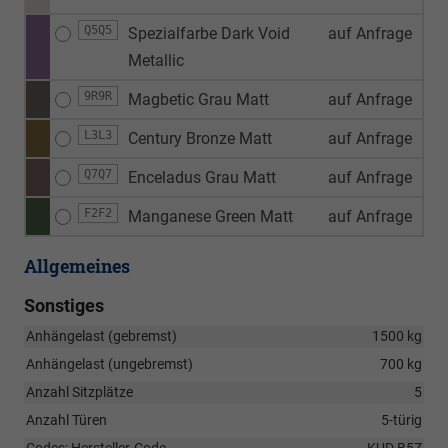
Q5Q5
Spezialfarbe Dark Void
auf Anfrage
Metallic
9R9R
Magbetic Grau Matt
auf Anfrage
L3L3
Century Bronze Matt
auf Anfrage
Q7Q7
Enceladus Grau Matt
auf Anfrage
F2F2
Manganese Green Matt
auf Anfrage
Allgemeines
Sonstiges
Anhängelast (gebremst)
1500 kg
Anhängelast (ungebremst)
700 kg
Anzahl Sitzplätze
5
Anzahl Türen
5-türig