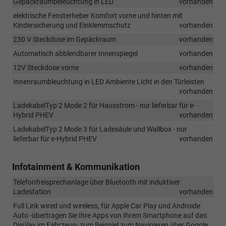
Gepäckraumbeleuchtung in LED
vorhanden
elektrische Fensterheber Komfort vorne und hinten mit
Kindersicherung und Einklemmschutz
vorhanden
230 V Steckdose im Gepäckraum
vorhanden
Automatisch abblendbarer Innenspiegel
vorhanden
12V Steckdose vorne
vorhanden
Innenraumbleuchtung in LED Ambiente Licht in den Türleisten
vorhanden
LadekabelTyp 2 Mode 2 für Hausstrom - nur lieferbar für e-
Hybrid PHEV
vorhanden
LadekabelTyp 2 Mode 3 für Ladesäule und Wallbox - nur
lieferbar für e-Hybrid PHEV
vorhanden
Infotainment & Kommunikation
Telefonfreisprechanlage über Bluetooth mit induktiver
Ladestation
vorhanden
Full Link wired und wireless, für Apple Car Play und Androide
Auto -übertragen Sie Ihre Apps von Ihrem Smartphone auf das
Disülay im Fahrzeug- zum Beispiel zum Navigieren über Goggle