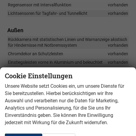
Regensensor mit Intervallfunktion
vorhanden
Lichtsensoren für Tagfahr- und Tunnellicht
vorhanden
Außen
Rückkamera mit statistischen Linien und Warnanzeige akistisch
für Hindernisse mit Notbremssystem
vorhanden
Chromdekor an Schutzleisten
vorhanden
Einstiegsleisten vorne in Aluminium und beleuchtet
vorhanden
Scheibenwischer mit mehreren Wischgeschwindigkeiten und
Cookie Einstellungen
Interbvallfunktion
vorhanden
LED Kombinationsrückleuchten mit dynamischenn
Unsere Website setzt Cookies ein, um unsere Dienste für
Blinkleuchten
vorhanden
Sie bereitzustellen. Hierbei berücksichtigen wir Ihre
Coming /Leaving Home Funktionm mit Cupra Begrüßungs und
Auswahl und verarbeiten nur die Daten für Marketing,
Verabschiedelicht
vorhanden
Analytics und Personalisierung, für die Sie uns Ihr
Heckklappe mit elektrischer Öffnung mit Virtual Pedal und
Einverständnis geben. Sie können Ihre Einwilligung
Servoschließung
vorhanden
jederzeit mit Wirkung für die Zukunft widerrufen.
Nebelscheinwerfer vorne in LED Technik mit Kurvenlicht und LED
Nebelrückleuchte
vorhanden