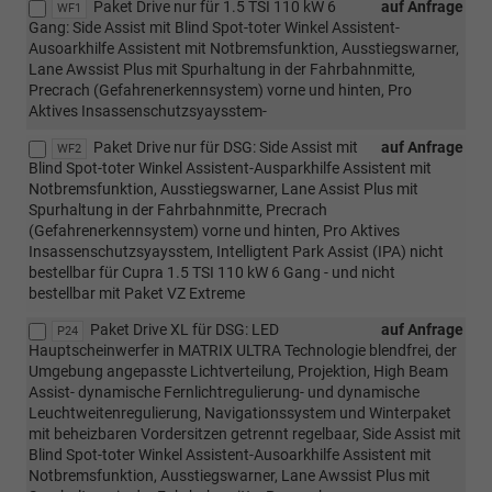
Paket Drive nur für 1.5 TSI 110 kW 6
auf Anfrage
WF1
Gang: Side Assist mit Blind Spot-toter Winkel Assistent-
Ausoarkhilfe Assistent mit Notbremsfunktion, Ausstiegswarner,
Lane Awssist Plus mit Spurhaltung in der Fahrbahnmitte,
Precrach (Gefahrenerkennsystem) vorne und hinten, Pro
Aktives Insassenschutzsyaysstem-
Paket Drive nur für DSG: Side Assist mit
auf Anfrage
WF2
Blind Spot-toter Winkel Assistent-Ausparkhilfe Assistent mit
Notbremsfunktion, Ausstiegswarner, Lane Assist Plus mit
Spurhaltung in der Fahrbahnmitte, Precrach
(Gefahrenerkennsystem) vorne und hinten, Pro Aktives
Insassenschutzsyaysstem, Intelligtent Park Assist (IPA) nicht
bestellbar für Cupra 1.5 TSI 110 kW 6 Gang - und nicht
bestellbar mit Paket VZ Extreme
Paket Drive XL für DSG: LED
auf Anfrage
P24
Hauptscheinwerfer in MATRIX ULTRA Technologie blendfrei, der
Umgebung angepasste Lichtverteilung, Projektion, High Beam
Assist- dynamische Fernlichtregulierung- und dynamische
Leuchtweitenregulierung, Navigationssystem und Winterpaket
mit beheizbaren Vordersitzen getrennt regelbaar, Side Assist mit
Blind Spot-toter Winkel Assistent-Ausoarkhilfe Assistent mit
Notbremsfunktion, Ausstiegswarner, Lane Awssist Plus mit