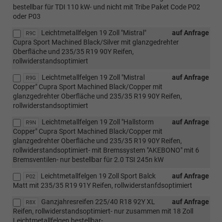
bestellbar für TDI 110 kW- und nicht mit Tribe Paket Code P02
oder P03
Leichtmetallfelgen 19 Zoll "Mistral"
auf Anfrage
R9C
Cupra Sport Machined Black/Silver mit glanzgedrehter
Oberfläche und 235/35 R19 90Y Reifen,
rollwiderstandsoptimiert
Leichtmetallfelgen 19 Zoll "Mistral
auf Anfrage
R9G
Copper" Cupra Sport Machined Black/Copper mit
glanzgedrehter Oberfläche und 235/35 R19 90Y Reifen,
rollwiderstandsoptimiert
Leichtmetallfelgen 19 Zoll "Hallstorm
auf Anfrage
R9N
Copper" Cupra Sport Machined Black/Copper mit
glanzgedrehter Oberfläche und 235/35 R19 90Y Reifen,
rollwiderstandsoptimiert- mit Bremssystem "AKEBONO" mit 6
Bremsventilen- nur bestellbar für 2.0 TSI 245n kW
Leichtmetallfelgen 19 Zoll Sport Balck
auf Anfrage
P02
Matt mit 235/35 R19 91Y Reifen, rollwiderstanfdsoptimiert
Ganzjahresreifen 225/40 R18 92Y XL
auf Anfrage
R8X
Reifen, rollwiderstandsoptimiert- nur zusammen mit 18 Zoll
Leichtmetallfelgen bestellbar-