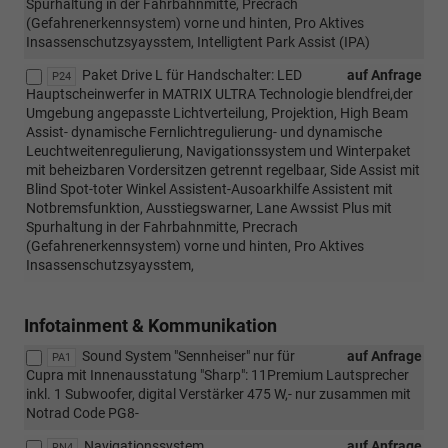
Spurhaltung in der Fahrbahnmitte, Precrach
(Gefahrenerkennsystem) vorne und hinten, Pro Aktives
Insassenschutzsyaysstem, Intelligtent Park Assist (IPA)
Paket Drive L für Handschalter: LED
auf Anfrage
P24
Hauptscheinwerfer in MATRIX ULTRA Technologie blendfrei,der
Umgebung angepasste Lichtverteilung, Projektion, High Beam
Assist- dynamische Fernlichtregulierung- und dynamische
Leuchtweitenregulierung, Navigationssystem und Winterpaket
mit beheizbaren Vordersitzen getrennt regelbaar, Side Assist mit
Blind Spot-toter Winkel Assistent-Ausoarkhilfe Assistent mit
Notbremsfunktion, Ausstiegswarner, Lane Awssist Plus mit
Spurhaltung in der Fahrbahnmitte, Precrach
(Gefahrenerkennsystem) vorne und hinten, Pro Aktives
Insassenschutzsyaysstem,
Infotainment & Kommunikation
Sound System "Sennheiser" nur für
auf Anfrage
PA1
Cupra mit Innenausstatung "Sharp": 11Premium Lautsprecher
inkl. 1 Subwoofer, digital Verstärker 475 W,- nur zusammen mit
Notrad Code PG8-
Navigationssystem
auf Anfrage
RN4