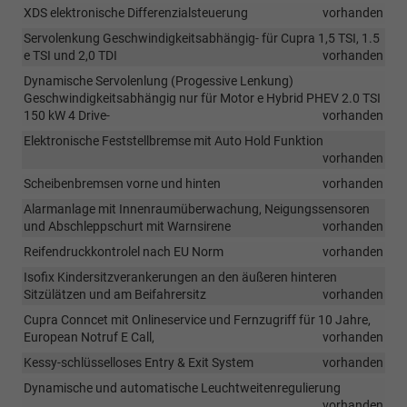
XDS elektronische Differenzialsteuerung
vorhanden
Servolenkung Geschwindigkeitsabhängig- für Cupra 1,5 TSI, 1.5
e TSI und 2,0 TDI
vorhanden
Dynamische Servolenlung (Progessive Lenkung)
Geschwindigkeitsabhängig nur für Motor e Hybrid PHEV 2.0 TSI
150 kW 4 Drive-
vorhanden
Elektronische Feststellbremse mit Auto Hold Funktion
vorhanden
Scheibenbremsen vorne und hinten
vorhanden
Alarmanlage mit Innenraumüberwachung, Neigungssensoren
und Abschleppschurt mit Warnsirene
vorhanden
Reifendruckkontrolel nach EU Norm
vorhanden
Isofix Kindersitzverankerungen an den äußeren hinteren
Sitzülätzen und am Beifahrersitz
vorhanden
Cupra Conncet mit Onlineservice und Fernzugriff für 10 Jahre,
European Notruf E Call,
vorhanden
Kessy-schlüsselloses Entry & Exit System
vorhanden
Dynamische und automatische Leuchtweitenregulierung
vorhanden