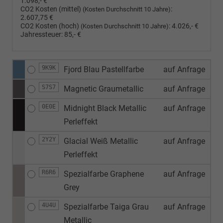
1.098,- €
CO2 Kosten (mittel)
:
(Kosten Durchschnitt 10 Jahre)
2.607,75 €
CO2 Kosten (hoch)
:
4.026,- €
(Kosten Durchschnitt 10 Jahre)
Jahressteuer:
85,- €
9K9K
Fjord Blau Pastellfarbe
auf Anfrage
S7S7
Magnetic Graumetallic
auf Anfrage
0E0E
Midnight Black Metallic
auf Anfrage
Perleffekt
2Y2Y
Glacial Weiß Metallic
auf Anfrage
Perleffekt
R6R6
Spezialfarbe Graphene
auf Anfrage
Grey
4U4U
Spezialfarbe Taiga Grau
auf Anfrage
Metallic