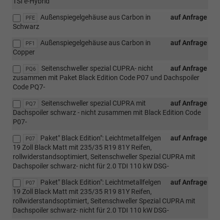
TSI e-Hybrid
Außenspiegelgehäuse aus Carbon in
auf Anfrage
PFE
Schwarz
Außenspiegelgehäuse aus Carbon in
auf Anfrage
PF1
Copper
Seitenschweller spezial CUPRA- nicht
auf Anfrage
PQ6
zusammen mit Paket Black Edition Code P07 und Dachspoiler
Code PQ7-
Seitenschweller spezial CUPRA mit
auf Anfrage
PQ7
Dachspoiler schwarz - nicht zusammen mit Black Edition Code
P07-
Paket" Black Edition": Leichtmetallfelgen
auf Anfrage
P07
19 Zoll Black Matt mit 235/35 R19 81Y Reifen,
rollwiderstandsoptimiert, Seitenschweller Spezial CUPRA mit
Dachspoiler schwarz- nicht für 2.0 TDI 110 kW DSG-
Paket" Black Edition": Leichtmetallfelgen
auf Anfrage
P07
19 Zoll Black Matt mit 235/35 R19 81Y Reifen,
rollwiderstandsoptimiert, Seitenschweller Spezial CUPRA mit
Dachspoiler schwarz- nicht für 2.0 TDI 110 kW DSG-