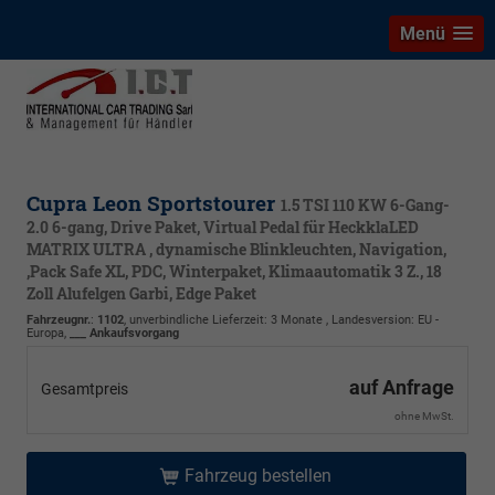
Menü
Cupra Leon Sportstourer
1.5 TSI 110 KW 6-Gang-
2.0 6-gang, Drive Paket, Virtual Pedal für HeckklaLED
MATRIX ULTRA , dynamische Blinkleuchten, Navigation,
,Pack Safe XL, PDC, Winterpaket, Klimaautomatik 3 Z., 18
Zoll Alufelgen Garbi, Edge Paket
Fahrzeugnr.
:
1102
, unverbindliche Lieferzeit:
3 Monate
, Landesversion: EU -
Europa,
___ Ankaufsvorgang
auf Anfrage
Gesamtpreis
ohne MwSt.
Fahrzeug bestellen