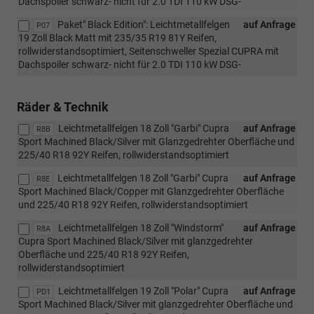
Dachspoiler schwarz- nicht für 2.0 TDI 110 kW DSG-
Paket" Black Edition": Leichtmetallfelgen
auf Anfrage
P07
19 Zoll Black Matt mit 235/35 R19 81Y Reifen,
rollwiderstandsoptimiert, Seitenschweller Spezial CUPRA mit
Dachspoiler schwarz- nicht für 2.0 TDI 110 kW DSG-
Räder & Technik
Leichtmetallfelgen 18 Zoll "Garbi" Cupra
auf Anfrage
R8B
Sport Machined Black/Silver mit Glanzgedrehter Oberfläche und
225/40 R18 92Y Reifen, rollwiderstandsoptimiert
Leichtmetallfelgen 18 Zoll "Garbi" Cupra
auf Anfrage
R8E
Sport Machined Black/Copper mit Glanzgedrehter Oberfläche
und 225/40 R18 92Y Reifen, rollwiderstandsoptimiert
Leichtmetallfelgen 18 Zoll "Windstorm"
auf Anfrage
R8A
Cupra Sport Machined Black/Silver mit glanzgedrehter
Oberfläche und 225/40 R18 92Y Reifen,
rollwiderstandsoptimiert
Leichtmetallfelgen 19 Zoll "Polar" Cupra
auf Anfrage
PD1
Sport Machined Black/Silver mit glanzgedrehter Oberfläche und