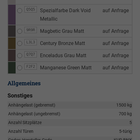
Q5Q5
Spezialfarbe Dark Void
auf Anfrage
Metallic
9R9R
Magbetic Grau Matt
auf Anfrage
L3L3
Century Bronze Matt
auf Anfrage
Q7Q7
Enceladus Grau Matt
auf Anfrage
F2F2
Manganese Green Matt
auf Anfrage
Allgemeines
Sonstiges
Anhängelast (gebremst)
1500 kg
Anhängelast (ungebremst)
700 kg
Anzahl Sitzplätze
5
Anzahl Türen
5-türig