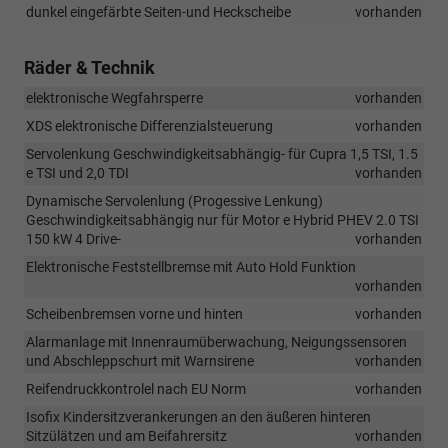
dunkel eingefärbte Seiten-und Heckscheibe
vorhanden
Räder & Technik
elektronische Wegfahrsperre
vorhanden
XDS elektronische Differenzialsteuerung
vorhanden
Servolenkung Geschwindigkeitsabhängig- für Cupra 1,5 TSI, 1.5
e TSI und 2,0 TDI
vorhanden
Dynamische Servolenlung (Progessive Lenkung)
Geschwindigkeitsabhängig nur für Motor e Hybrid PHEV 2.0 TSI
150 kW 4 Drive-
vorhanden
Elektronische Feststellbremse mit Auto Hold Funktion
vorhanden
Scheibenbremsen vorne und hinten
vorhanden
Alarmanlage mit Innenraumüberwachung, Neigungssensoren
und Abschleppschurt mit Warnsirene
vorhanden
Reifendruckkontrolel nach EU Norm
vorhanden
Isofix Kindersitzverankerungen an den äußeren hinteren
Sitzülätzen und am Beifahrersitz
vorhanden