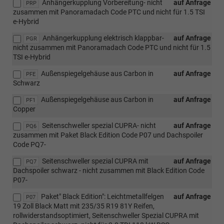
Anhängerkupplung Vorbereitung- nicht
auf Anfrage
PRP
zusammen mit Panoramadach Code PTC und nicht für 1.5 TSI
e-Hybrid
Anhängerkupplung elektrisch klappbar-
auf Anfrage
PGR
nicht zusammen mit Panoramadach Code PTC und nicht für 1.5
TSI e-Hybrid
Außenspiegelgehäuse aus Carbon in
auf Anfrage
PFE
Schwarz
Außenspiegelgehäuse aus Carbon in
auf Anfrage
PF1
Copper
Seitenschweller spezial CUPRA- nicht
auf Anfrage
PQ6
zusammen mit Paket Black Edition Code P07 und Dachspoiler
Code PQ7-
Seitenschweller spezial CUPRA mit
auf Anfrage
PQ7
Dachspoiler schwarz - nicht zusammen mit Black Edition Code
P07-
Paket" Black Edition": Leichtmetallfelgen
auf Anfrage
P07
19 Zoll Black Matt mit 235/35 R19 81Y Reifen,
rollwiderstandsoptimiert, Seitenschweller Spezial CUPRA mit