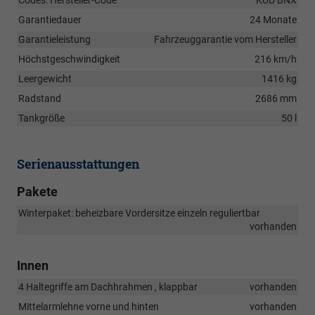
Codes: Hersteller-Code
KUD BNX
Garantiedauer
24 Monate
Garantieleistung
Fahrzeuggarantie vom Hersteller
Höchstgeschwindigkeit
216 km/h
Leergewicht
1416 kg
Radstand
2686 mm
Tankgröße
50 l
Serienausstattungen
Pakete
Winterpaket: beheizbare Vordersitze einzeln reguliertbar
vorhanden
Innen
4 Haltegriffe am Dachhrahmen , klappbar
vorhanden
Mittelarmlehne vorne und hinten
vorhanden