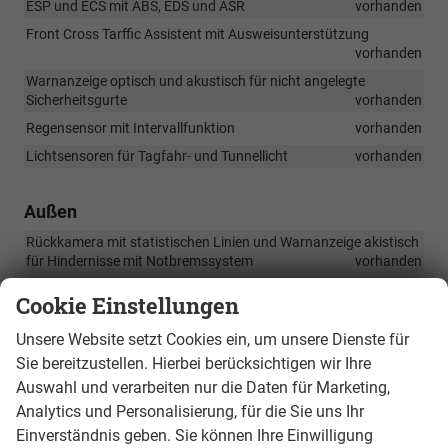
ESP und ECS mit ABS, EDS und ASR
vorhanden
Front Cross Tarffic Assistent mit Ausweisunterstützung
vorhanden
Warnanzeige optisch und akustisch für nicht angelegte
Sicherheitsgurte
vorhanden
Regensensor mit Intervallfunktion
vorhanden
Lichtsensoren für Tagfahr- und Tunnellicht
vorhanden
Außen
Rückkamera mit statistischen Linien und Warnanzeige akistisch
für Hindernisse mit Notbremssystem
vorhanden
Chromdekor an Schutzleisten
vorhanden
Cookie Einstellungen
Einstiegsleisten vorne in Aluminium und beleuchtet
vorhanden
Unsere Website setzt Cookies ein, um unsere Dienste für
Scheibenwischer mit mehreren Wischgeschwindigkeiten und
Sie bereitzustellen. Hierbei berücksichtigen wir Ihre
Interbvallfunktion
vorhanden
Auswahl und verarbeiten nur die Daten für Marketing,
LED Kombinationsrückleuchten mit dynamischenn
Analytics und Personalisierung, für die Sie uns Ihr
Blinkleuchten
vorhanden
Einverständnis geben. Sie können Ihre Einwilligung
Coming /Leaving Home Funktionm mit Cupra Begrüßungs und