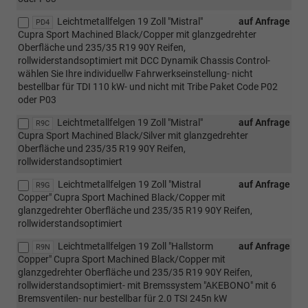
Leichtmetallfelgen 19 Zoll "Mistral"
auf Anfrage
PD4
Cupra Sport Machined Black/Copper mit glanzgedrehter
Oberfläche und 235/35 R19 90Y Reifen,
rollwiderstandsoptimiert mit DCC Dynamik Chassis Control-
wählen Sie Ihre individuellw Fahrwerkseinstellung- nicht
bestellbar für TDI 110 kW- und nicht mit Tribe Paket Code P02
oder P03
Leichtmetallfelgen 19 Zoll "Mistral"
auf Anfrage
R9C
Cupra Sport Machined Black/Silver mit glanzgedrehter
Oberfläche und 235/35 R19 90Y Reifen,
rollwiderstandsoptimiert
Leichtmetallfelgen 19 Zoll "Mistral
auf Anfrage
R9G
Copper" Cupra Sport Machined Black/Copper mit
glanzgedrehter Oberfläche und 235/35 R19 90Y Reifen,
rollwiderstandsoptimiert
Leichtmetallfelgen 19 Zoll "Hallstorm
auf Anfrage
R9N
Copper" Cupra Sport Machined Black/Copper mit
glanzgedrehter Oberfläche und 235/35 R19 90Y Reifen,
rollwiderstandsoptimiert- mit Bremssystem "AKEBONO" mit 6
Bremsventilen- nur bestellbar für 2.0 TSI 245n kW