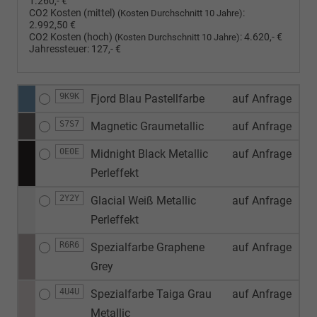
1.260,- €
CO2 Kosten (mittel)
:
(Kosten Durchschnitt 10 Jahre)
2.992,50 €
CO2 Kosten (hoch)
:
4.620,- €
(Kosten Durchschnitt 10 Jahre)
Jahressteuer:
127,- €
9K9K
Fjord Blau Pastellfarbe
auf Anfrage
S7S7
Magnetic Graumetallic
auf Anfrage
0E0E
Midnight Black Metallic
auf Anfrage
Perleffekt
2Y2Y
Glacial Weiß Metallic
auf Anfrage
Perleffekt
R6R6
Spezialfarbe Graphene
auf Anfrage
Grey
4U4U
Spezialfarbe Taiga Grau
auf Anfrage
Metallic