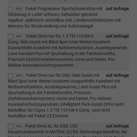
Paket Progressive: Sportschalensitze mit
auf Anfrage
PR2
Sitzbezug in Leder schwarz, beheizbar-getrennt
regelbar-,elektrisch verstellbar inkl. Lendenwirbelstützen mit
Memory für Sitzeinstellung und Außenspiegel
Paket Drive nur für 1.5 TSI 110 kW 6
auf Anfrage
WF1
Gang: Side Assist mit Blind Spot-toter Winkel Assistent-
Ausoarkhilfe Assistent mit Notbremsfunktion, Ausstiegswarner,
Lane Awssist Plus mit Spurhaltung in der Fahrbahnmitte,
Precrach (Gefahrenerkennsystem) vorne und hinten, Pro
Aktives Insassenschutzsyaysstem-
Paket Drive nur für DSG: Side Assist mit
auf Anfrage
WF2
Blind Spot-toter Winkel Assistent-Ausparkhilfe Assistent mit
Notbremsfunktion, Ausstiegswarner, Lane Assist Plus mit
Spurhaltung in der Fahrbahnmitte, Precrach
(Gefahrenerkennsystem) vorne und hinten, Pro Aktives
Insassenschutzsyaysstem, Intelligtent Park Assist (IPA) nicht
bestellbar für Cupra 1.5 TSI 110 kW 6 Gang - und nicht
bestellbar mit Paket VZ Extreme
Paket Drive XL für DSG: LED
auf Anfrage
P24
Hauptscheinwerfer in MATRIX ULTRA Technologie blendfrei, der