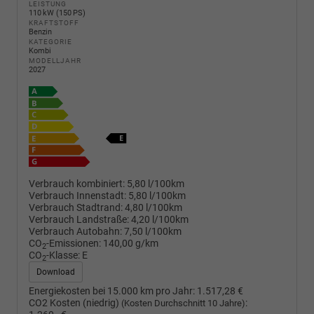
LEISTUNG
110 kW (150 PS)
KRAFTSTOFF
Benzin
KATEGORIE
Kombi
MODELLJAHR
2027
Verbrauch kombiniert:
5,80 l/100km
Verbrauch Innenstadt:
5,80 l/100km
Verbrauch Stadtrand:
4,80 l/100km
Verbrauch Landstraße:
4,20 l/100km
Verbrauch Autobahn:
7,50 l/100km
CO
-Emissionen:
140,00 g/km
2
CO
-Klasse:
E
2
Download
Energiekosten bei 15.000 km pro Jahr:
1.517,28 €
CO2 Kosten (niedrig)
:
(Kosten Durchschnitt 10 Jahre)