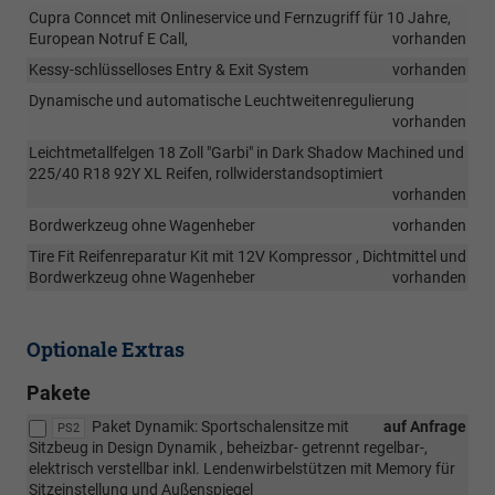
Cupra Conncet mit Onlineservice und Fernzugriff für 10 Jahre,
European Notruf E Call,
vorhanden
Kessy-schlüsselloses Entry & Exit System
vorhanden
Dynamische und automatische Leuchtweitenregulierung
vorhanden
Leichtmetallfelgen 18 Zoll "Garbi" in Dark Shadow Machined und
225/40 R18 92Y XL Reifen, rollwiderstandsoptimiert
vorhanden
Bordwerkzeug ohne Wagenheber
vorhanden
Tire Fit Reifenreparatur Kit mit 12V Kompressor , Dichtmittel und
Bordwerkzeug ohne Wagenheber
vorhanden
Optionale Extras
Pakete
Paket Dynamik: Sportschalensitze mit
auf Anfrage
PS2
Sitzbeug in Design Dynamik , beheizbar- getrennt regelbar-,
elektrisch verstellbar inkl. Lendenwirbelstützen mit Memory für
Sitzeinstellung und Außenspiegel