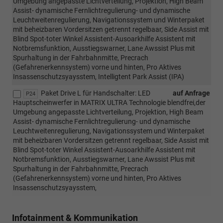
Umgebung angepasste Lichtverteilung, Projektion, High Beam
Assist- dynamische Fernlichtregulierung- und dynamische
Leuchtweitenregulierung, Navigationssystem und Winterpaket
mit beheizbaren Vordersitzen getrennt regelbaar, Side Assist mit
Blind Spot-toter Winkel Assistent-Ausoarkhilfe Assistent mit
Notbremsfunktion, Ausstiegswarner, Lane Awssist Plus mit
Spurhaltung in der Fahrbahnmitte, Precrach
(Gefahrenerkennsystem) vorne und hinten, Pro Aktives
Insassenschutzsyaysstem, Intelligtent Park Assist (IPA)
Paket Drive L für Handschalter: LED
auf Anfrage
P24
Hauptscheinwerfer in MATRIX ULTRA Technologie blendfrei,der
Umgebung angepasste Lichtverteilung, Projektion, High Beam
Assist- dynamische Fernlichtregulierung- und dynamische
Leuchtweitenregulierung, Navigationssystem und Winterpaket
mit beheizbaren Vordersitzen getrennt regelbaar, Side Assist mit
Blind Spot-toter Winkel Assistent-Ausoarkhilfe Assistent mit
Notbremsfunktion, Ausstiegswarner, Lane Awssist Plus mit
Spurhaltung in der Fahrbahnmitte, Precrach
(Gefahrenerkennsystem) vorne und hinten, Pro Aktives
Insassenschutzsyaysstem,
Infotainment & Kommunikation