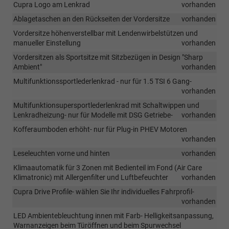
Cupra Logo am Lenkrad
vorhanden
Ablagetaschen an den Rückseiten der Vordersitze
vorhanden
Vordersitze höhenverstellbar mit Lendenwirbelstützen und
manueller Einstellung
vorhanden
Vordersitzen als Sportsitze mit Sitzbezügen in Design "Sharp
Ambient"
vorhanden
Multifunktionssportlederlenkrad - nur für 1.5 TSI 6 Gang-
vorhanden
Multifunktionsupersportlederlenkrad mit Schaltwippen und
Lenkradheizung- nur für Modelle mit DSG Getriebe-
vorhanden
Kofferaumboden erhöht- nur für Plug-in PHEV Motoren
vorhanden
Leseleuchten vorne und hinten
vorhanden
Klimaautomatik für 3 Zonen mit Bedienteil im Fond (Air Care
Klimatronic) mit Allergenfilter und Luftbefeuchter
vorhanden
Cupra Drive Profile- wählen Sie Ihr individuelles Fahrprofil-
vorhanden
LED Ambientebleuchtung innen mit Farb- Helligkeitsanpassung,
Warnanzeigen beim Türöffnen und beim Spurwechsel