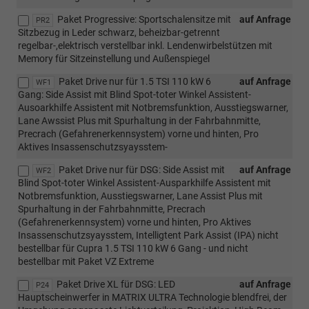
Paket Progressive: Sportschalensitze mit
auf Anfrage
PR2
Sitzbezug in Leder schwarz, beheizbar-getrennt
regelbar-,elektrisch verstellbar inkl. Lendenwirbelstützen mit
Memory für Sitzeinstellung und Außenspiegel
Paket Drive nur für 1.5 TSI 110 kW 6
auf Anfrage
WF1
Gang: Side Assist mit Blind Spot-toter Winkel Assistent-
Ausoarkhilfe Assistent mit Notbremsfunktion, Ausstiegswarner,
Lane Awssist Plus mit Spurhaltung in der Fahrbahnmitte,
Precrach (Gefahrenerkennsystem) vorne und hinten, Pro
Aktives Insassenschutzsyaysstem-
Paket Drive nur für DSG: Side Assist mit
auf Anfrage
WF2
Blind Spot-toter Winkel Assistent-Ausparkhilfe Assistent mit
Notbremsfunktion, Ausstiegswarner, Lane Assist Plus mit
Spurhaltung in der Fahrbahnmitte, Precrach
(Gefahrenerkennsystem) vorne und hinten, Pro Aktives
Insassenschutzsyaysstem, Intelligtent Park Assist (IPA) nicht
bestellbar für Cupra 1.5 TSI 110 kW 6 Gang - und nicht
bestellbar mit Paket VZ Extreme
Paket Drive XL für DSG: LED
auf Anfrage
P24
Hauptscheinwerfer in MATRIX ULTRA Technologie blendfrei, der