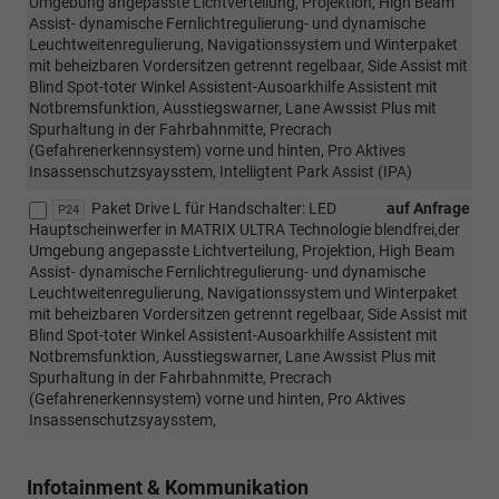
Umgebung angepasste Lichtverteilung, Projektion, High Beam
Assist- dynamische Fernlichtregulierung- und dynamische
Leuchtweitenregulierung, Navigationssystem und Winterpaket
mit beheizbaren Vordersitzen getrennt regelbaar, Side Assist mit
Blind Spot-toter Winkel Assistent-Ausoarkhilfe Assistent mit
Notbremsfunktion, Ausstiegswarner, Lane Awssist Plus mit
Spurhaltung in der Fahrbahnmitte, Precrach
(Gefahrenerkennsystem) vorne und hinten, Pro Aktives
Insassenschutzsyaysstem, Intelligtent Park Assist (IPA)
Paket Drive L für Handschalter: LED
auf Anfrage
P24
Hauptscheinwerfer in MATRIX ULTRA Technologie blendfrei,der
Umgebung angepasste Lichtverteilung, Projektion, High Beam
Assist- dynamische Fernlichtregulierung- und dynamische
Leuchtweitenregulierung, Navigationssystem und Winterpaket
mit beheizbaren Vordersitzen getrennt regelbaar, Side Assist mit
Blind Spot-toter Winkel Assistent-Ausoarkhilfe Assistent mit
Notbremsfunktion, Ausstiegswarner, Lane Awssist Plus mit
Spurhaltung in der Fahrbahnmitte, Precrach
(Gefahrenerkennsystem) vorne und hinten, Pro Aktives
Insassenschutzsyaysstem,
Infotainment & Kommunikation