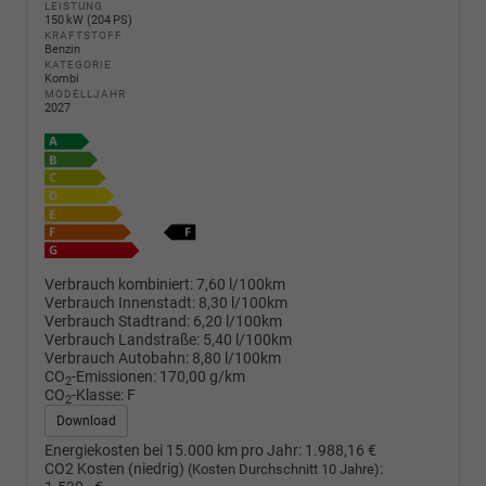
LEISTUNG
150 kW (204 PS)
KRAFTSTOFF
Benzin
KATEGORIE
Kombi
MODELLJAHR
2027
Verbrauch kombiniert:
7,60 l/100km
Verbrauch Innenstadt:
8,30 l/100km
Verbrauch Stadtrand:
6,20 l/100km
Verbrauch Landstraße:
5,40 l/100km
Verbrauch Autobahn:
8,80 l/100km
CO
-Emissionen:
170,00 g/km
2
CO
-Klasse:
F
2
Download
Energiekosten bei 15.000 km pro Jahr:
1.988,16 €
CO2 Kosten (niedrig)
:
(Kosten Durchschnitt 10 Jahre)