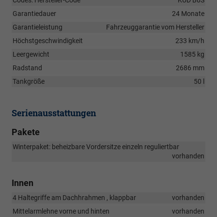
Codes: Hersteller-Code
KUD B0S
Garantiedauer
24 Monate
Garantieleistung
Fahrzeuggarantie vom Hersteller
Höchstgeschwindigkeit
233 km/h
Leergewicht
1585 kg
Radstand
2686 mm
Tankgröße
50 l
Serienausstattungen
Pakete
Winterpaket: beheizbare Vordersitze einzeln reguliertbar
vorhanden
Innen
4 Haltegriffe am Dachhrahmen , klappbar
vorhanden
Mittelarmlehne vorne und hinten
vorhanden