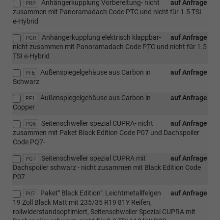
Anhängerkupplung Vorbereitung- nicht
auf Anfrage
PRP
zusammen mit Panoramadach Code PTC und nicht für 1.5 TSI
e-Hybrid
Anhängerkupplung elektrisch klappbar-
auf Anfrage
PGR
nicht zusammen mit Panoramadach Code PTC und nicht für 1.5
TSI e-Hybrid
Außenspiegelgehäuse aus Carbon in
auf Anfrage
PFE
Schwarz
Außenspiegelgehäuse aus Carbon in
auf Anfrage
PF1
Copper
Seitenschweller spezial CUPRA- nicht
auf Anfrage
PQ6
zusammen mit Paket Black Edition Code P07 und Dachspoiler
Code PQ7-
Seitenschweller spezial CUPRA mit
auf Anfrage
PQ7
Dachspoiler schwarz - nicht zusammen mit Black Edition Code
P07-
Paket" Black Edition": Leichtmetallfelgen
auf Anfrage
P07
19 Zoll Black Matt mit 235/35 R19 81Y Reifen,
rollwiderstandsoptimiert, Seitenschweller Spezial CUPRA mit