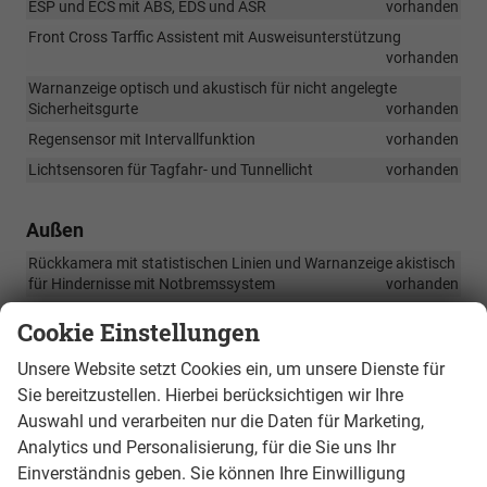
ESP und ECS mit ABS, EDS und ASR
vorhanden
Front Cross Tarffic Assistent mit Ausweisunterstützung
vorhanden
Warnanzeige optisch und akustisch für nicht angelegte
Sicherheitsgurte
vorhanden
Regensensor mit Intervallfunktion
vorhanden
Lichtsensoren für Tagfahr- und Tunnellicht
vorhanden
Außen
Rückkamera mit statistischen Linien und Warnanzeige akistisch
für Hindernisse mit Notbremssystem
vorhanden
Chromdekor an Schutzleisten
vorhanden
Cookie Einstellungen
Einstiegsleisten vorne in Aluminium und beleuchtet
vorhanden
Unsere Website setzt Cookies ein, um unsere Dienste für
Scheibenwischer mit mehreren Wischgeschwindigkeiten und
Sie bereitzustellen. Hierbei berücksichtigen wir Ihre
Interbvallfunktion
vorhanden
Auswahl und verarbeiten nur die Daten für Marketing,
LED Kombinationsrückleuchten mit dynamischenn
Analytics und Personalisierung, für die Sie uns Ihr
Blinkleuchten
vorhanden
Einverständnis geben. Sie können Ihre Einwilligung
Coming /Leaving Home Funktionm mit Cupra Begrüßungs und