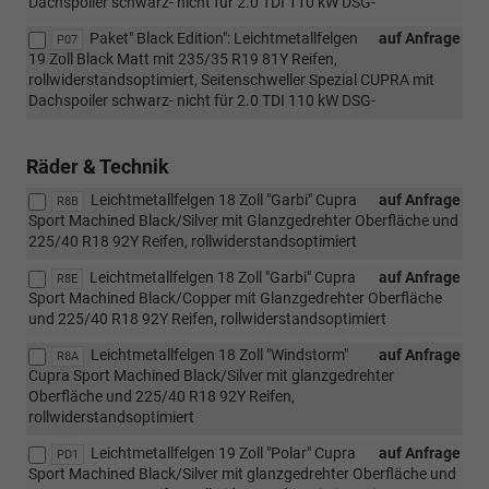
Dachspoiler schwarz- nicht für 2.0 TDI 110 kW DSG-
Paket" Black Edition": Leichtmetallfelgen
auf Anfrage
P07
19 Zoll Black Matt mit 235/35 R19 81Y Reifen,
rollwiderstandsoptimiert, Seitenschweller Spezial CUPRA mit
Dachspoiler schwarz- nicht für 2.0 TDI 110 kW DSG-
Räder & Technik
Leichtmetallfelgen 18 Zoll "Garbi" Cupra
auf Anfrage
R8B
Sport Machined Black/Silver mit Glanzgedrehter Oberfläche und
225/40 R18 92Y Reifen, rollwiderstandsoptimiert
Leichtmetallfelgen 18 Zoll "Garbi" Cupra
auf Anfrage
R8E
Sport Machined Black/Copper mit Glanzgedrehter Oberfläche
und 225/40 R18 92Y Reifen, rollwiderstandsoptimiert
Leichtmetallfelgen 18 Zoll "Windstorm"
auf Anfrage
R8A
Cupra Sport Machined Black/Silver mit glanzgedrehter
Oberfläche und 225/40 R18 92Y Reifen,
rollwiderstandsoptimiert
Leichtmetallfelgen 19 Zoll "Polar" Cupra
auf Anfrage
PD1
Sport Machined Black/Silver mit glanzgedrehter Oberfläche und