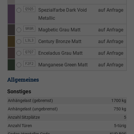
Q5Q5
Spezialfarbe Dark Void
auf Anfrage
Metallic
9R9R
Magbetic Grau Matt
auf Anfrage
L3L3
Century Bronze Matt
auf Anfrage
Q7Q7
Enceladus Grau Matt
auf Anfrage
F2F2
Manganese Green Matt
auf Anfrage
Allgemeines
Sonstiges
Anhängelast (gebremst)
1700 kg
Anhängelast (ungebremst)
750 kg
Anzahl Sitzplätze
5
Anzahl Türen
5-türig