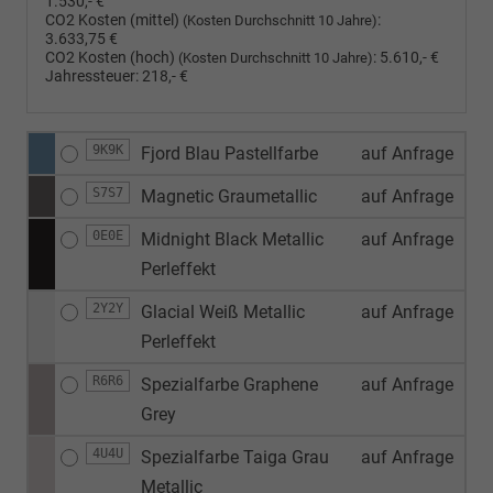
1.530,- €
CO2 Kosten (mittel)
:
(Kosten Durchschnitt 10 Jahre)
3.633,75 €
CO2 Kosten (hoch)
:
5.610,- €
(Kosten Durchschnitt 10 Jahre)
Jahressteuer:
218,- €
9K9K
Fjord Blau Pastellfarbe
auf Anfrage
S7S7
Magnetic Graumetallic
auf Anfrage
0E0E
Midnight Black Metallic
auf Anfrage
Perleffekt
2Y2Y
Glacial Weiß Metallic
auf Anfrage
Perleffekt
R6R6
Spezialfarbe Graphene
auf Anfrage
Grey
4U4U
Spezialfarbe Taiga Grau
auf Anfrage
Metallic