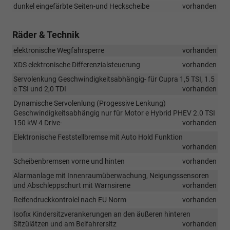
dunkel eingefärbte Seiten-und Heckscheibe
vorhanden
Räder & Technik
elektronische Wegfahrsperre
vorhanden
XDS elektronische Differenzialsteuerung
vorhanden
Servolenkung Geschwindigkeitsabhängig- für Cupra 1,5 TSI, 1.5
e TSI und 2,0 TDI
vorhanden
Dynamische Servolenlung (Progessive Lenkung)
Geschwindigkeitsabhängig nur für Motor e Hybrid PHEV 2.0 TSI
150 kW 4 Drive-
vorhanden
Elektronische Feststellbremse mit Auto Hold Funktion
vorhanden
Scheibenbremsen vorne und hinten
vorhanden
Alarmanlage mit Innenraumüberwachung, Neigungssensoren
und Abschleppschurt mit Warnsirene
vorhanden
Reifendruckkontrolel nach EU Norm
vorhanden
Isofix Kindersitzverankerungen an den äußeren hinteren
Sitzülätzen und am Beifahrersitz
vorhanden