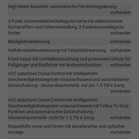
High Beam Assistent- automatische Fernlichtregulierung-
vorhanden
3 Punkt Automatiksicherheitsgurte vorne mit elektronischen
Gurtstraffern und Höhenverstellung, 3 Punktautomatikgurte
hinten
vorhanden
Müdigkeitserkennung
vorhanden
Verkehrsteichenerkennung mit Falschfahrwarnung
vorhanden
Front Assist mit Umfeldbeobachtung und proavtivem Schutz für
Fußgänger und Radfahrer mit Notbremsfunktion
vorhanden
ACC adaptiove Cruise Control mit Intelligentem
Geschwindigkeitsbegrezer vorausschauend und automatischer
Distanzhaltung - Abstandsautomatik- nur pür 1.5 TSI 6 Gang
vorhanden
ACC adaptiove Cruise Control mit Intelligentem
Geschwindigkeitsbegrezer vorausschauend mit Follow To Szop
Funktion und automatischer Distanzhaltung -
Abstandsautomatik- nicht für 1.5 TSI 6 Gang-
vorhanden
Einparkhilfe vorne und hinten mit akustiwscher und optischer
Anzeige
vorhanden