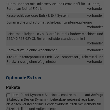
Cupra Conncet mit Onlineservice und Fernzugriff für 10 Jahre,
European Notruf E Call,
vorhanden
Kessy-schlüsselloses Entry & Exit System
vorhanden
Dynamische und automatische Leuchtweitenregulierung
vorhanden
Leichtmetallfelgen 18 Zoll "Garbi" in Dark Shadow Machined und
225/40 R18 92Y XL Reifen, rollwiderstandsoptimiert
vorhanden
Bordwerkzeug ohne Wagenheber
vorhanden
Tire Fit Reifenreparatur Kit mit 12V Kompressor , Dichtmittel und
Bordwerkzeug ohne Wagenheber
vorhanden
Optionale Extras
Pakete
Paket Dynamik: Sportschalensitze mit
auf Anfrage
PS2
Sitzbeug in Design Dynamik , beheizbar- getrennt regelbar-,
elektrisch verstellbar inkl. Lendenwirbelstützen mit Memory für
Sitzeinstellung und Außenspiegel