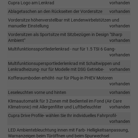
Cupra Logo am Lenkrad
vorhanden
Ablagetaschen an den Rückseiten der Vordersitze
vorhanden
Vordersitze höhenverstellbar mit Lendenwirbelstützen und
manueller Einstellung
vorhanden
Vordersitzen als Sportsitze mit Sitzbezügen in Design "Sharp
Ambient"
vorhanden
Multifunktionssportlederlenkrad - nur für 1.5 TSI 6 Gang-
vorhanden
Multifunktionsupersportlederlenkrad mit Schaltwippen und
Lenkradheizung- nur für Modelle mit DSG Getriebe-
vorhanden
Kofferaumboden erhöht- nur für Plug-in PHEV Motoren
vorhanden
Leseleuchten vorne und hinten
vorhanden
Klimaautomatik für 3 Zonen mit Bedienteil im Fond (Air Care
Klimatronic) mit Allergenfilter und Luftbefeuchter
vorhanden
Cupra Drive Profile- wählen Sie Ihr individuelles Fahrprofil-
vorhanden
LED Ambientebleuchtung innen mit Farb- Helligkeitsanpassung,
Warnanzeigen beim Türöffnen und beim Spurwechsel