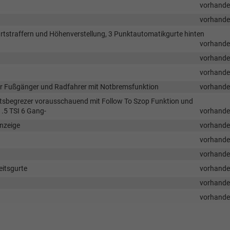
vorhand
vorhand
urtstraffern und Höhenverstellung, 3 Punktautomatikgurte hinten
vorhand
vorhand
vorhand
ür Fußgänger und Radfahrer mit Notbremsfunktion
vorhand
itsbegrezer vorausschauend mit Follow To Szop Funktion und
1.5 TSI 6 Gang-
vorhand
Anzeige
vorhand
vorhand
vorhand
eitsgurte
vorhand
vorhand
vorhand