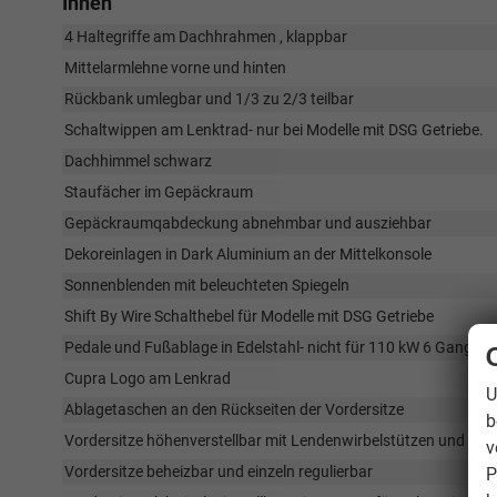
Innen
4 Haltegriffe am Dachhrahmen , klappbar
Mittelarmlehne vorne und hinten
Rückbank umlegbar und 1/3 zu 2/3 teilbar
Schaltwippen am Lenktrad- nur bei Modelle mit DSG Getriebe.
Dachhimmel schwarz
Staufächer im Gepäckraum
Gepäckraumqabdeckung abnehmbar und ausziehbar
Dekoreinlagen in Dark Aluminium an der Mittelkonsole
Sonnenblenden mit beleuchteten Spiegeln
Shift By Wire Schalthebel für Modelle mit DSG Getriebe
Pedale und Fußablage in Edelstahl- nicht für 110 kW 6 Gang
Cupra Logo am Lenkrad
U
Ablagetaschen an den Rückseiten der Vordersitze
b
Vordersitze höhenverstellbar mit Lendenwirbelstützen und manu
v
Vordersitze beheizbar und einzeln regulierbar
P