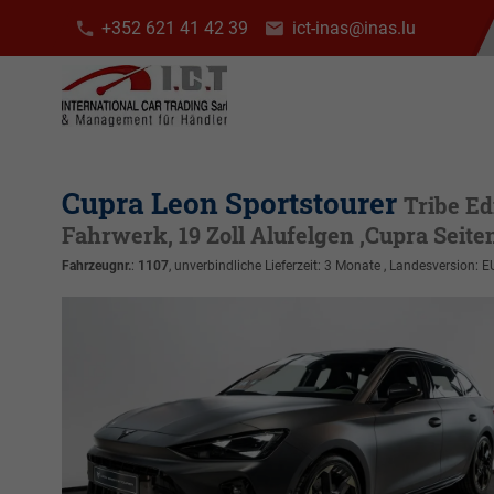
+352 621 41 42 39
ict-inas@inas.lu
Cupra Leon Sportstourer
Tribe Ed
Fahrwerk, 19 Zoll Alufelgen ,Cupra Seit
Fahrzeugnr.
:
1107
, unverbindliche Lieferzeit:
3 Monate
, Landesversion: E