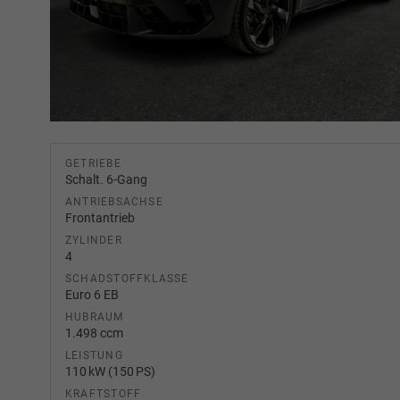
GETRIEBE
Schalt. 6-Gang
ANTRIEBSACHSE
Frontantrieb
ZYLINDER
4
SCHADSTOFFKLASSE
Euro 6 EB
HUBRAUM
1.498 ccm
LEISTUNG
110 kW (150 PS)
KRAFTSTOFF