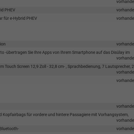
vorhand
rid PHEV
vorhand
ar für e-Hybrid PHEV
vorhand
tion
vorhand
Auto -übertragen Sie Ihre Apps von Ihrem Smartphone auf das Disülay im
vorhand
 Touch Screen 12,9 Zoll - 32,8 cm- , Sprachbedienung, 7 Lautsprecher, 2
vorhand
vorhand
vorhand
und Kopfairbags für vordere und hintere Passagiere mit Vorhangsystem,
vorhand
 Bluetooth-
vorhand