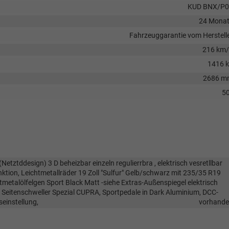
KUD BNX/P0
24 Mona
Fahrzeuggarantie vom Herstell
216 km
1416 
2686 m
50
Netztddesign) 3 D beheizbar einzeln regulierrbra , elektrisch vesretllbar
ktion, Leichtmetallräder 19 Zoll "Sulfur" Gelb/schwarz mit 235/35 R19
tmetalölfelgen Sport Black Matt -siehe Extras-Außenspiegel elektrisch
n, Seitenschweller Spezial CUPRA, Sportpedale in Dark Aluminium, DCC-
seinstellung,
vorhand