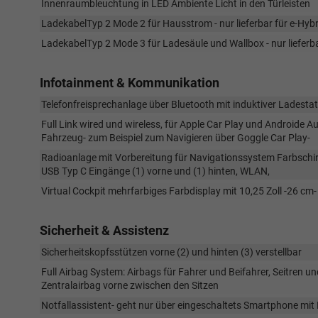
Innenraumbleuchtung in LED Ambiente Licht in den Türleisten
LadekabelTyp 2 Mode 2 für Hausstrom - nur lieferbar für e-Hyb
LadekabelTyp 2 Mode 3 für Ladesäule und Wallbox - nur lieferb
Infotainment & Kommunikation
Telefonfreisprechanlage über Bluetooth mit induktiver Ladesta
Full Link wired und wireless, für Apple Car Play und Androide 
Fahrzeug- zum Beispiel zum Navigieren über Goggle Car Play-
Radioanlage mit Vorbereitung für Navigationssystem Farbschirm
USB Typ C Eingänge (1) vorne und (1) hinten, WLAN,
Virtual Cockpit mehrfarbiges Farbdisplay mit 10,25 Zoll -26 cm-
Sicherheit & Assistenz
Sicherheitskopfsstützen vorne (2) und hinten (3) verstellbar
Full Airbag System: Airbags für Fahrer und Beifahrer, Seitren 
Zentralairbag vorne zwischen den Sitzen
Notfallassistent- geht nur über eingeschaltets Smartphone mit