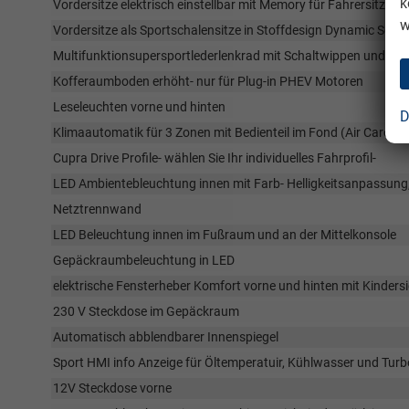
k
Vordersitze elektrisch einstellbar mit Memory für Fahrersitz und
w
Vordersitze als Sportschalensitze in Stoffdesign Dynamic Sch
Multifunktionsupersportlederlenkrad mit Schaltwippen und Len
Kofferaumboden erhöht- nur für Plug-in PHEV Motoren
Leseleuchten vorne und hinten
D
Klimaautomatik für 3 Zonen mit Bedienteil im Fond (Air Care Kli
Cupra Drive Profile- wählen Sie Ihr individuelles Fahrprofil-
LED Ambientebleuchtung innen mit Farb- Helligkeitsanpassun
Netztrennwand
LED Beleuchtung innen im Fußraum und an der Mittelkonsole
Gepäckraumbeleuchtung in LED
elektrische Fensterheber Komfort vorne und hinten mit Kinde
230 V Steckdose im Gepäckraum
Automatisch abblendbarer Innenspiegel
Sport HMI info Anzeige für Öltemperatuir, Kühlwasser und Tur
12V Steckdose vorne