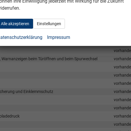
önnen Ihre Einwilligung jederzeit mit Wirkung für die Zukunft
 mit elektrisch einstellbarer Lendenwirbelstützen
vorhand
iderrufen.
warz Maillage Netzdesign 3D
vorhand
kradheizung- nur für Modelle mit DSG Getriebe-
vorhand
Alle akzeptieren
Einstellungen
vorhand
vorhand
atenschutzerklärung
Impressum
matronic) mit Allergenfilter und Luftbefeuchter
vorhand
vorhand
g, Warnanzeigen beim Türöffnen und beim Spurwechsel
vorhand
vorhand
vorhand
vorhand
rsicherung und Einklemmschutz
vorhand
vorhand
vorhand
boladedruck
vorhand
vorhand