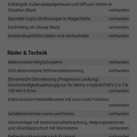
Kühlergrill, Außenspiegelgehäuse und Diffusor hinten in
Obsidian Black
vorhanden
Spezielle Cupra Stoßstangen in Wagenfarbe
vorhanden
Dachreling nin Glossy Black
vorhanden
dunkel eingefärbte Seiten-und Heckscheibe
vorhanden
Räder & Technik
elektronische Wegfahrsperre
vorhanden
XDS elektronische Differenzialsteuerung
vorhanden
Dynamische Servolenlung (Progessive Lenkung)
Geschwindigkeitsabhängig nur für Motor e Hybrid PHEV 2.0 TSI
150 kW 4 Drive-
vorhanden
Elektronische Feststellbremse mit Auto Hold Funktion
vorhanden
Scheibenbremsen vorne und hinten
vorhanden
Alarmanlage mit Innenraumüberwachung, Neigungssensoren
und Abschleppschurt mit Warnsirene
vorhanden
Reifendruckkontrolel nach EU Norm
vorhanden