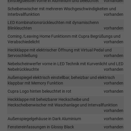
Einstiegsleisten vorne in Aluminium und beleuchtet
vorhanden
Scheibenwischer mit mehreren Wischgeschwindigkeiten und
Interbvallfunktion
vorhanden
LED Kombinationsrückleuchten mit dynamischenn
Blinkleuchten
vorhanden
Coming /Leaving Home Funktionm mit Cupra Begrüßungs und
Verabschiedelicht
vorhanden
Heckklappe mit elektrischer Öffnung mit Virtual Pedal und
Servoschließung
vorhanden
Nebelscheinwerfer vorne in LED Technik mit Kurvenlicht und LED
Nebelrückleuchte
vorhanden
Außenspiegel elektrisch einstellbar, beheizbar und elektrisch
klappbar mit Memory Funktion
vorhanden
Cupra Logo hinten beleuchtet in rot
vorhanden
Heckklappe mit beheizbarer Heckscheibe und
Heckscheibenwischer mit Waschanlage und Intervallfunktion
vorhanden
Außenspiegelgehäuse in Dark Aluminium
vorhanden
Fenstereinfassungen in Glossy Black
vorhanden