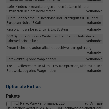
Isofix Kindersitzverankerungen an den äußeren hinteren
Sitzülätzen und am Beifahrersitz
vorhanden
Cupra Conncet mit Onlineservice und Fernzugriff für 10 Jahre,
European Notruf E Call,
vorhanden
Kessy-schlüsselloses Entry & Exit System
vorhanden
DCC Dynamic Chasssis Control- wählen Sie Ihre Individuelle
Fahrwerkseinstellungt
vorhanden
Dynamische und automatische Leuchtweitenregulierung
vorhanden
Bordwerkzeug ohne Wagenheber
vorhanden
Tire Fit Reifenreparatur Kit mit 12V Kompressor , Dichtmittel und
Bordwerkzeug ohne Wagenheber
vorhanden
Optionale Extras
Pakete
Paket Pure Performance: LED
auf Anfrage
PP2
Hauptscheinwerfer in MATRIX ULTRA Technologie blendfrei, der