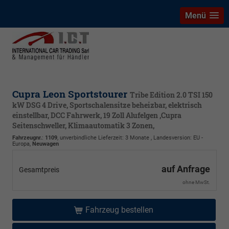
Menü
Cupra Leon Sportstourer
Tribe Edition 2.0 TSI 150
kW DSG 4 Drive, Sportschalensitze beheizbar, elektrisch
einstellbar, DCC Fahrwerk, 19 Zoll Alufelgen ,Cupra
Seitenschweller, Klimaautomatik 3 Zonen,
Fahrzeugnr.
:
1109
, unverbindliche Lieferzeit:
3 Monate
, Landesversion: EU -
Europa,
Neuwagen
auf Anfrage
Gesamtpreis
ohne MwSt.
Fahrzeug bestellen