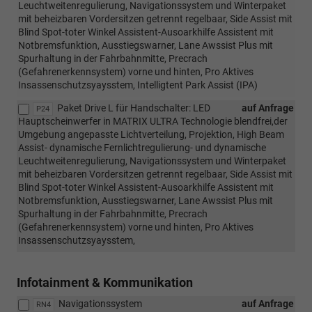
Leuchtweitenregulierung, Navigationssystem und Winterpaket
mit beheizbaren Vordersitzen getrennt regelbaar, Side Assist mit
Blind Spot-toter Winkel Assistent-Ausoarkhilfe Assistent mit
Notbremsfunktion, Ausstiegswarner, Lane Awssist Plus mit
Spurhaltung in der Fahrbahnmitte, Precrach
(Gefahrenerkennsystem) vorne und hinten, Pro Aktives
Insassenschutzsyaysstem, Intelligtent Park Assist (IPA)
Paket Drive L für Handschalter: LED
auf Anfrage
P24
Hauptscheinwerfer in MATRIX ULTRA Technologie blendfrei,der
Umgebung angepasste Lichtverteilung, Projektion, High Beam
Assist- dynamische Fernlichtregulierung- und dynamische
Leuchtweitenregulierung, Navigationssystem und Winterpaket
mit beheizbaren Vordersitzen getrennt regelbaar, Side Assist mit
Blind Spot-toter Winkel Assistent-Ausoarkhilfe Assistent mit
Notbremsfunktion, Ausstiegswarner, Lane Awssist Plus mit
Spurhaltung in der Fahrbahnmitte, Precrach
(Gefahrenerkennsystem) vorne und hinten, Pro Aktives
Insassenschutzsyaysstem,
Infotainment & Kommunikation
Navigationssystem
auf Anfrage
RN4