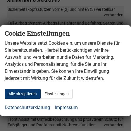
Sicherheit & Assistenz
Sicherheitskopfsstützen vorne (2) und hinten (3) verstellbar
vorhanden
Full Airbag System: Airbags für Fahrer und Beifahrer, Seitren und
Kopfairbags für vordere und hintere Passagiere mit
Cookie Einstellungen
Vorhangsystem, Zentralairbag vorne zwischen den Sitzen
vorhanden
Unsere Website setzt Cookies ein, um unsere Dienste für
Notfallassistent- geht nur über eingeschaltets Smartphone mit
Sie bereitzustellen. Hierbei berücksichtigen wir Ihre
Bluetooth-
vorhanden
Auswahl und verarbeiten nur die Daten für Marketing,
Spurhalte Assistent " Lane Assist"
vorhanden
Analytics und Personalisierung, für die Sie uns Ihr
High Beam Assistent- automatische Fernlichtregulierung-
Einverständnis geben. Sie können Ihre Einwilligung
vorhanden
jederzeit mit Wirkung für die Zukunft widerrufen.
3 Punkt Automatiksicherheitsgurte vorne mit elektronischen
Gurtstraffern und Höhenverstellung, 3 Punktautomatikgurte
Alle akzeptieren
Einstellungen
hinten
vorhanden
Müdigkeitserkennung
vorhanden
Datenschutzerklärung
Impressum
Verkehrsteichenerkennung mit Falschfahrwarnung
vorhanden
Front Assist mit Umfeldbeobachtung und proavtivem Schutz für
Fußgänger und Radfahrer mit Notbremsfunktion
vorhanden