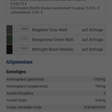
3.633,75 €
CO2 Kosten (hoch)
:
5.610,- €
(Kosten Durchschnitt 10 Jahre)
Jahressteuer:
218,- €
9R9R
Magbetic Grau Matt
auf Anfrage
F2F2
Manganese Green Matt
auf Anfrage
0E0E
Midnight Black Metallic
auf Anfrage
Allgemeines
Sonstiges
Anhängelast (gebremst)
1700 kg
Anhängelast (ungebremst)
750 kg
Anzahl Sitzplätze
5
Anzahl Türen
5-türig
Codes: Hersteller-Code
KUD B0S/P03