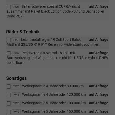
Seitenschweller spezial CUPRA- nicht
auf Anfrage
PQ6
zusammen mit Paket Black Edition Code P07 und Dachspoiler
Code PQ7-
Räder & Technik
Leichtmetallfelgen 19 Zoll Sport Balck
auf Anfrage
P02
Matt mit 235/35 R19 91Y Reifen, rollwiderstanfdsoptimiert
Reserverad als Notrad 18 Zoll- mit
auf Anfrage
PG6
Bordwerkzeug und Wagenheber- nicht für 1-5 TSI e Hybrid PHEV
bestellbar-
Sonstiges
Werksgarantie 4 Jahre oder 80.000 km
auf Anfrage
YW5
Werksgarantie 4 Jahre oder 120.000 km
auf Anfrage
YW6
Werksgarantie 5 Jahre oder 100.000 km
auf Anfrage
YW8
Werksgarantie 5 Jahre oder 150.000 km
auf Anfrage
YW9