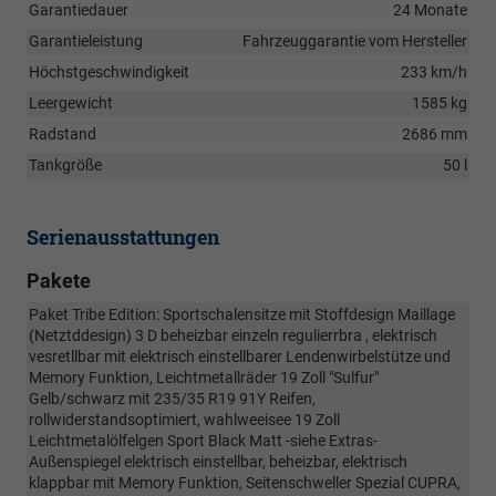
Garantiedauer
24 Monate
Garantieleistung
Fahrzeuggarantie vom Hersteller
Höchstgeschwindigkeit
233 km/h
Leergewicht
1585 kg
Radstand
2686 mm
Tankgröße
50 l
Serienausstattungen
Pakete
Paket Tribe Edition: Sportschalensitze mit Stoffdesign Maillage
(Netztddesign) 3 D beheizbar einzeln regulierrbra , elektrisch
vesretllbar mit elektrisch einstellbarer Lendenwirbelstütze und
Memory Funktion, Leichtmetallräder 19 Zoll "Sulfur"
Gelb/schwarz mit 235/35 R19 91Y Reifen,
rollwiderstandsoptimiert, wahlweeisee 19 Zoll
Leichtmetalölfelgen Sport Black Matt -siehe Extras-
Außenspiegel elektrisch einstellbar, beheizbar, elektrisch
klappbar mit Memory Funktion, Seitenschweller Spezial CUPRA,