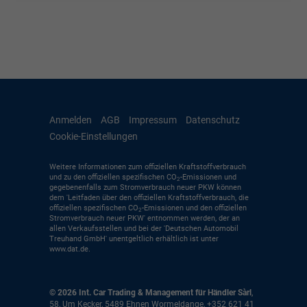
Anmelden
AGB
Impressum
Datenschutz
Cookie-Einstellungen
Weitere Informationen zum offiziellen Kraftstoffverbrauch
und zu den offiziellen spezifischen CO
-Emissionen und
2
gegebenenfalls zum Stromverbrauch neuer PKW können
dem 'Leitfaden über den offiziellen Kraftstoffverbrauch, die
offiziellen spezifischen CO
-Emissionen und den offiziellen
2
Stromverbrauch neuer PKW' entnommen werden, der an
allen Verkaufsstellen und bei der 'Deutschen Automobil
Treuhand GmbH' unentgeltlich erhältlich ist unter
www.dat.de.
© 2026
Int. Car Trading & Management für Händler Sàrl
,
58, Um Kecker
,
5489
Ehnen Wormeldange,
+352 621 41