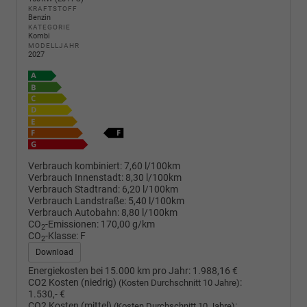
KRAFTSTOFF
Benzin
KATEGORIE
Kombi
MODELLJAHR
2027
Verbrauch kombiniert:
7,60 l/100km
Verbrauch Innenstadt:
8,30 l/100km
Verbrauch Stadtrand:
6,20 l/100km
Verbrauch Landstraße:
5,40 l/100km
Verbrauch Autobahn:
8,80 l/100km
CO
-Emissionen:
170,00 g/km
2
CO
-Klasse:
F
2
Download
Energiekosten bei 15.000 km pro Jahr:
1.988,16 €
CO2 Kosten (niedrig)
:
(Kosten Durchschnitt 10 Jahre)
1.530,- €
CO2 Kosten (mittel)
:
(Kosten Durchschnitt 10 Jahre)