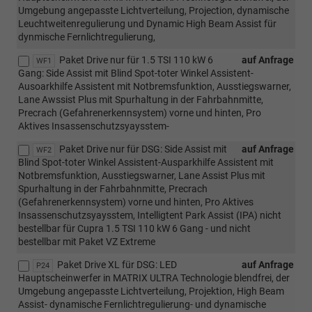
Umgebung angepasste Lichtverteilung, Projection, dynamische
Leuchtweitenregulierung und Dynamic High Beam Assist für
dynmische Fernlichtregulierung,
Paket Drive nur für 1.5 TSI 110 kW 6
auf Anfrage
WF1
Gang: Side Assist mit Blind Spot-toter Winkel Assistent-
Ausoarkhilfe Assistent mit Notbremsfunktion, Ausstiegswarner,
Lane Awssist Plus mit Spurhaltung in der Fahrbahnmitte,
Precrach (Gefahrenerkennsystem) vorne und hinten, Pro
Aktives Insassenschutzsyaysstem-
Paket Drive nur für DSG: Side Assist mit
auf Anfrage
WF2
Blind Spot-toter Winkel Assistent-Ausparkhilfe Assistent mit
Notbremsfunktion, Ausstiegswarner, Lane Assist Plus mit
Spurhaltung in der Fahrbahnmitte, Precrach
(Gefahrenerkennsystem) vorne und hinten, Pro Aktives
Insassenschutzsyaysstem, Intelligtent Park Assist (IPA) nicht
bestellbar für Cupra 1.5 TSI 110 kW 6 Gang - und nicht
bestellbar mit Paket VZ Extreme
Paket Drive XL für DSG: LED
auf Anfrage
P24
Hauptscheinwerfer in MATRIX ULTRA Technologie blendfrei, der
Umgebung angepasste Lichtverteilung, Projektion, High Beam
Assist- dynamische Fernlichtregulierung- und dynamische