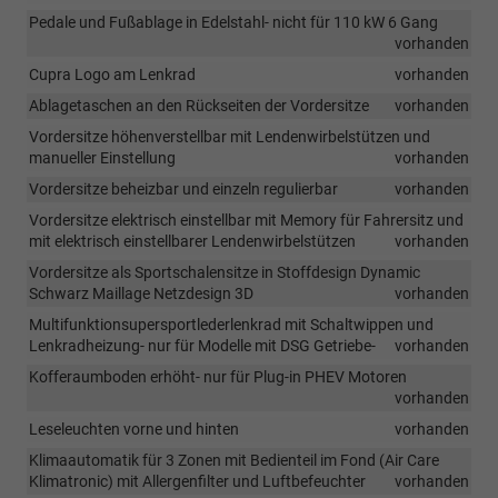
Pedale und Fußablage in Edelstahl- nicht für 110 kW 6 Gang
vorhanden
Cupra Logo am Lenkrad
vorhanden
Ablagetaschen an den Rückseiten der Vordersitze
vorhanden
Vordersitze höhenverstellbar mit Lendenwirbelstützen und
manueller Einstellung
vorhanden
Vordersitze beheizbar und einzeln regulierbar
vorhanden
Vordersitze elektrisch einstellbar mit Memory für Fahrersitz und
mit elektrisch einstellbarer Lendenwirbelstützen
vorhanden
Vordersitze als Sportschalensitze in Stoffdesign Dynamic
Schwarz Maillage Netzdesign 3D
vorhanden
Multifunktionsupersportlederlenkrad mit Schaltwippen und
Lenkradheizung- nur für Modelle mit DSG Getriebe-
vorhanden
Kofferaumboden erhöht- nur für Plug-in PHEV Motoren
vorhanden
Leseleuchten vorne und hinten
vorhanden
Klimaautomatik für 3 Zonen mit Bedienteil im Fond (Air Care
Klimatronic) mit Allergenfilter und Luftbefeuchter
vorhanden