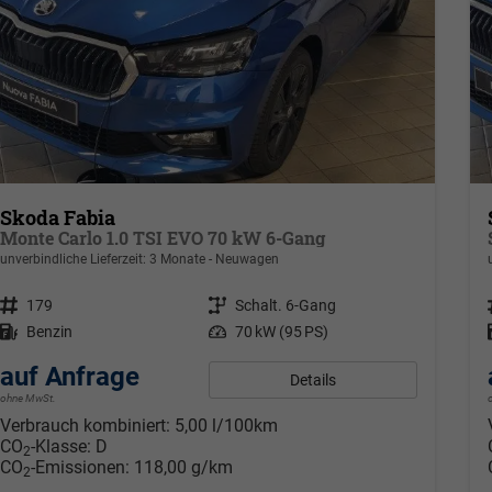
Skoda Fabia
Monte Carlo 1.0 TSI EVO 70 kW 6-Gang
unverbindliche Lieferzeit:
3 Monate
Neuwagen
Fahrzeugnr.
179
Getriebe
Schalt. 6-Gang
Kraftstoff
Benzin
Leistung
70 kW (95 PS)
auf Anfrage
Details
ohne MwSt.
Verbrauch kombiniert:
5,00 l/100km
CO
-Klasse:
D
2
CO
-Emissionen:
118,00 g/km
2