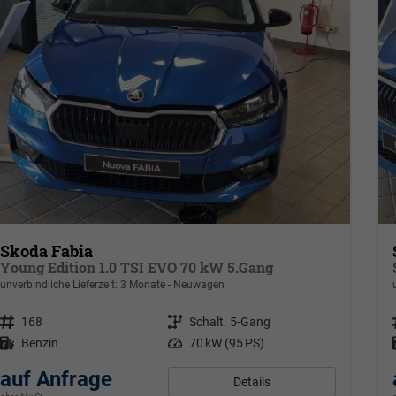
Skoda Fabia
Young Edition 1.0 TSI EVO 70 kW 5.Gang
unverbindliche Lieferzeit:
3 Monate
Neuwagen
Fahrzeugnr.
168
Getriebe
Schalt. 5-Gang
Kraftstoff
Benzin
Leistung
70 kW (95 PS)
auf Anfrage
Details