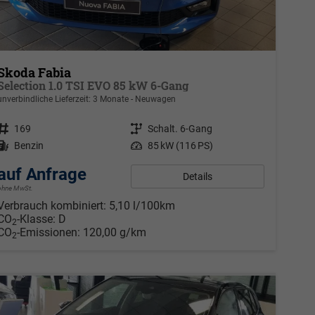
Skoda Fabia
Selection 1.0 TSI EVO 85 kW 6-Gang
unverbindliche Lieferzeit:
3 Monate
Neuwagen
Fahrzeugnr.
169
Getriebe
Schalt. 6-Gang
Kraftstoff
Benzin
Leistung
85 kW (116 PS)
auf Anfrage
Details
ohne MwSt.
Verbrauch kombiniert:
5,10 l/100km
CO
-Klasse:
D
2
CO
-Emissionen:
120,00 g/km
2