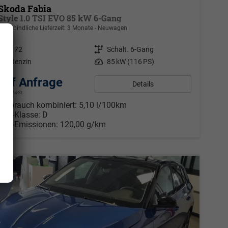
Skoda Fabia
Style 1.0 TSI EVO 85 kW 6-Gang
unverbindliche Lieferzeit:
3 Monate
Neuwagen
Fahrzeugnr.
172
Getriebe
Schalt. 6-Gang
Kraftstoff
Benzin
Leistung
85 kW (116 PS)
auf Anfrage
Details
ohne MwSt.
Verbrauch kombiniert:
5,10 l/100km
CO
-Klasse:
D
2
CO
-Emissionen:
120,00 g/km
2