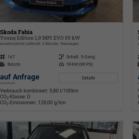
Skoda Fabia
Young Edition 1,0 MPI EVO 59 kW
unverbindliche Lieferzeit:
3 Monate
Neuwagen
Fahrzeugnr.
167
Getriebe
Schalt. 5-Gang
Kraftstoff
Benzin
Leistung
59 kW (80 PS)
auf Anfrage
Details
ohne MwSt.
Verbrauch kombiniert:
5,80 l/100km
CO
-Klasse:
D
2
CO
-Emissionen:
128,00 g/km
2