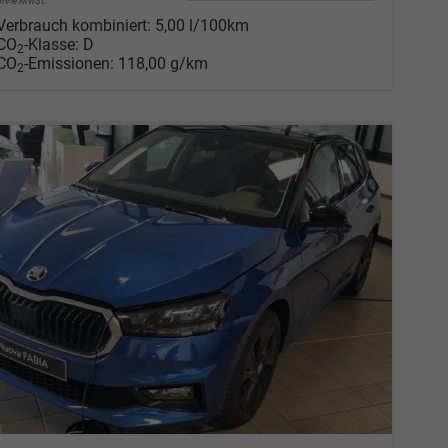
ohne MwSt.
Verbrauch kombiniert:
5,00 l/100km
CO
-Klasse:
D
2
CO
-Emissionen:
118,00 g/km
2