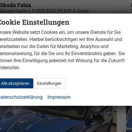
Skoda Fabia
Monte Carlo 1.0 MPI EVO 59 kW 5-Gang
unverbindliche Lieferzeit:
3 Monate
Neuwagen
Cookie Einstellungen
Fahrzeugnr.
177
Getriebe
Schalt. 5-Gang
nsere Website setzt Cookies ein, um unsere Dienste für Sie
Kraftstoff
Benzin
Leistung
59 kW (80 PS)
ereitzustellen. Hierbei berücksichtigen wir Ihre Auswahl und
auf Anfrage
erarbeiten nur die Daten für Marketing, Analytics und
Details
ersonalisierung, für die Sie uns Ihr Einverständnis geben. Sie
ohne MwSt.
önnen Ihre Einwilligung jederzeit mit Wirkung für die Zukunft
Verbrauch kombiniert:
5,20 l/100km
CO
-Klasse:
D
iderrufen.
2
CO
-Emissionen:
128,00 g/km
2
Alle akzeptieren
Einstellungen
atenschutzerklärung
Impressum