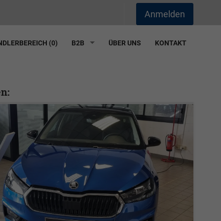
Anmelden
DLERBEREICH (
0
)
B2B
ÜBER UNS
KONTAKT
n: