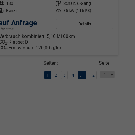
Fahrzeugnr.
180
Getriebe
Schalt. 6-Gang
Kraftstoff
Benzin
Leistung
85 kW (116 PS)
auf Anfrage
Details
ohne MwSt.
Verbrauch kombiniert:
5,10 l/100km
CO
-Klasse:
D
2
CO
-Emissionen:
120,00 g/km
2
Seiten:
Seite:
1
2
3
4
...
12