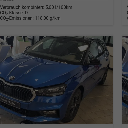
ohne MwSt.
Verbrauch kombiniert:
5,00 l/100km
CO
-Klasse:
D
2
CO
-Emissionen:
118,00 g/km
2