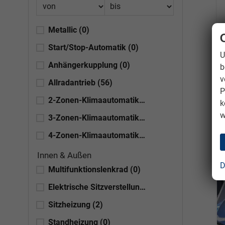
Metallic
(0)
Start/Stop-Automatik
(0)
U
Anhängerkupplung
(0)
b
v
Allradantrieb
(56)
P
2-Zonen-Klimaautomatik
(0)
k
w
3-Zonen-Klimaautomatik
(0)
4-Zonen-Klimaautomatik
(0)
Innen & Außen
D
Multifunktionslenkrad
(0)
Elektrische Sitzverstellung
(0)
Sitzheizung
(2)
Standheizung
(0)