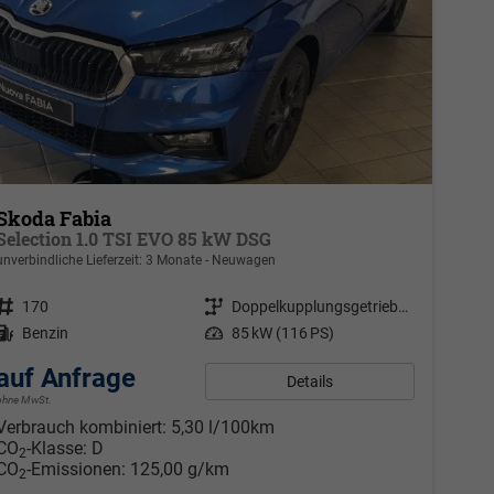
Skoda Fabia
Selection 1.0 TSI EVO 85 kW DSG
unverbindliche Lieferzeit:
3 Monate
Neuwagen
Fahrzeugnr.
170
Getriebe
Doppelkupplungsgetriebe (DSG)
Kraftstoff
Benzin
Leistung
85 kW (116 PS)
auf Anfrage
Details
ohne MwSt.
Verbrauch kombiniert:
5,30 l/100km
CO
-Klasse:
D
2
CO
-Emissionen:
125,00 g/km
2