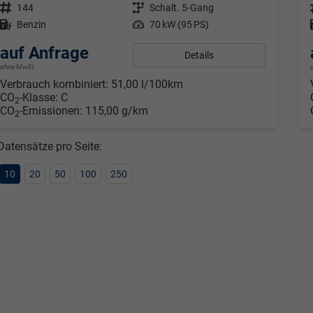
Fahrzeugnr.
144
Getriebe
Schalt. 5-Gang
Kraftstoff
Benzin
Leistung
70 kW (95 PS)
auf Anfrage
Details
ohne MwSt.
Verbrauch kombiniert:
51,00 l/100km
CO
-Klasse:
C
2
CO
-Emissionen:
115,00 g/km
2
Datensätze pro Seite:
10
20
50
100
250