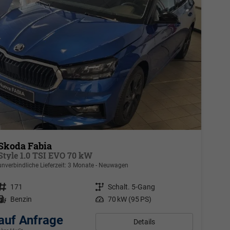
Skoda Fabia
Style 1.0 TSI EVO 70 kW
unverbindliche Lieferzeit:
3 Monate
Neuwagen
Fahrzeugnr.
171
Getriebe
Schalt. 5-Gang
Kraftstoff
Benzin
Leistung
70 kW (95 PS)
auf Anfrage
Details