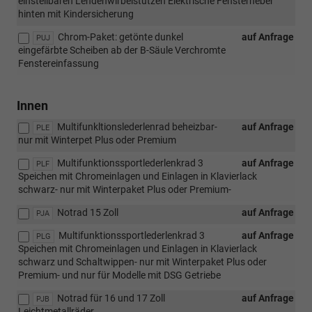
einstellbaren Lendenwirbelstützen Elektrische Fensterheber
hinten mit Kindersicherung
Chrom-Paket: getönte dunkel
auf Anfrage
PUJ
eingefärbte Scheiben ab der B-Säule Verchromte
Fenstereinfassung
Innen
Multifunkltionslederlenrad beheizbar-
auf Anfrage
PLE
nur mit Winterpet Plus oder Premium
Multifunktionssportlederlenkrad 3
auf Anfrage
PLF
Speichen mit Chromeinlagen und Einlagen in Klavierlack
schwarz- nur mit Winterpaket Plus oder Premium-
Notrad 15 Zoll
auf Anfrage
PJA
Multifunktionssportlederlenkrad 3
auf Anfrage
PLG
Speichen mit Chromeinlagen und Einlagen in Klavierlack
schwarz und Schaltwippen- nur mit Winterpaket Plus oder
Premium- und nur für Modelle mit DSG Getriebe
Notrad für 16 und 17 Zoll
auf Anfrage
PJB
Leichtmetallräder