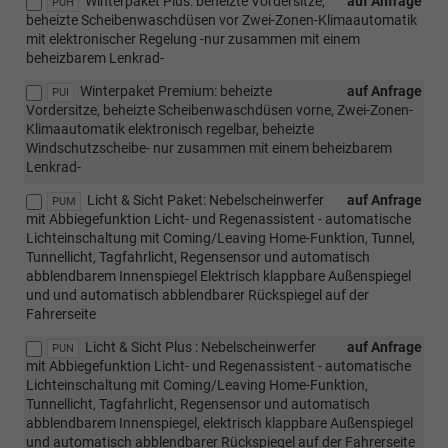
Winterpaket Plus: beheizte Vordersitze,
auf Anfrage
PUH
beheizte Scheibenwaschdüsen vor Zwei-Zonen-Klimaautomatik
mit elektronischer Regelung -nur zusammen mit einem
beheizbarem Lenkrad-
Winterpaket Premium: beheizte
auf Anfrage
PUI
Vordersitze, beheizte Scheibenwaschdüsen vorne, Zwei-Zonen-
Klimaautomatik elektronisch regelbar, beheizte
Windschutzscheibe- nur zusammen mit einem beheizbarem
Lenkrad-
Licht & Sicht Paket: Nebelscheinwerfer
auf Anfrage
PUM
mit Abbiegefunktion Licht- und Regenassistent - automatische
Lichteinschaltung mit Coming/Leaving Home-Funktion, Tunnel,
Tunnellicht, Tagfahrlicht, Regensensor und automatisch
abblendbarem Innenspiegel Elektrisch klappbare Außenspiegel
und und automatisch abblendbarer Rückspiegel auf der
Fahrerseite
Licht & Sicht Plus : Nebelscheinwerfer
auf Anfrage
PUN
mit Abbiegefunktion Licht- und Regenassistent - automatische
Lichteinschaltung mit Coming/Leaving Home-Funktion,
Tunnellicht, Tagfahrlicht, Regensensor und automatisch
abblendbarem Innenspiegel, elektrisch klappbare Außenspiegel
und automatisch abblendbarer Rückspiegel auf der Fahrerseite