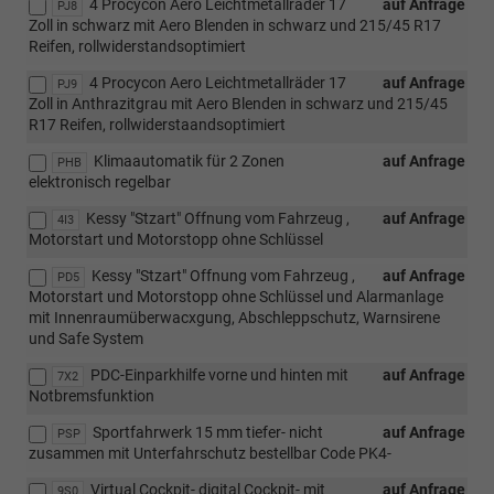
4 Procycon Aero Leichtmetallräder 17
auf Anfrage
PJ8
Zoll in schwarz mit Aero Blenden in schwarz und 215/45 R17
Reifen, rollwiderstandsoptimiert
4 Procycon Aero Leichtmetallräder 17
auf Anfrage
PJ9
Zoll in Anthrazitgrau mit Aero Blenden in schwarz und 215/45
R17 Reifen, rollwiderstaandsoptimiert
Klimaautomatik für 2 Zonen
auf Anfrage
PHB
elektronisch regelbar
Kessy "Stzart" Offnung vom Fahrzeug ,
auf Anfrage
4I3
Motorstart und Motorstopp ohne Schlüssel
Kessy "Stzart" Offnung vom Fahrzeug ,
auf Anfrage
PD5
Motorstart und Motorstopp ohne Schlüssel und Alarmanlage
mit Innenraumüberwacxgung, Abschleppschutz, Warnsirene
und Safe System
PDC-Einparkhilfe vorne und hinten mit
auf Anfrage
7X2
Notbremsfunktion
Sportfahrwerk 15 mm tiefer- nicht
auf Anfrage
PSP
zusammen mit Unterfahrschutz bestellbar Code PK4-
Virtual Cockpit- digital Cockpit- mit
auf Anfrage
9S0