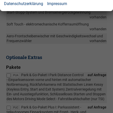
Datenschutzerklärung
Impressum
Elektromechanische Servolenkung
vorhanden
Start-Stopp-System und Bremsenergierückgewinnung
vorhanden
Soft Touch - elektromechanische Kofferraumöffnung
vorhanden
Aero-Frontscheibenwischer mit Geschwindigkeitswechsel und
Frequenzwähler
vorhanden
Optionale Extras
Pakete
Park & Go-Paket I Park Distance Control
auf Anfrage
PUA
- Einparksensoren vorne und hinten mit automatischer
Notbremsung, Rückfahrkamera mit Statistischen Linien Kessy
(Keyless Entry, Start and Exit System) Zentralverriegelung mit
Ein- und Ausstiegsfunktion, Schlüsselloses Starten und Stoppen
des Motors Driving Mode Select - Fahrstilwahlschalter (nur TSI)
Park & Go-Paket Plus I: Parkassistent -
auf Anfrage
PUC
teilautonomes Einparksystem mit Front-, Heck- und