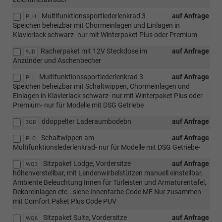
Multifunktionssportlederlenkrad 3
auf Anfrage
PLH
Speichen beheizbar mit Chormeinlagen und Einlagen in
Klavierlack schwarz- nur mit Winterpaket Plus oder Premium
Racherpaket mit 12V Steckdose im
auf Anfrage
9JD
Anzünder und Aschenbecher
Multifunktionssportlederlenkrad 3
auf Anfrage
PLI
Speichen beheizbar mit Schaltwippen, Chormeinlagen und
Einlagen in Klavierlack schwarz- nur mit Winterpaket Plus oder
Premium- nur für Modelle mit DSG Getriebe
ddoppelter Laderaumbodebn
auf Anfrage
3GD
Schaltwippen am
auf Anfrage
PLC
Multifunktionslederlenkrad- nur für Modelle mit DSG Getriebe-
Sitzpaket Lodge, Vordersitze
auf Anfrage
WQ3
höhenverstellbar, mit Lendenwirbelstützen manuell einstellbar,
Ambiente Beleuchtung Innen für Türleisten und Armaturentafel,
Dekoreinlagen etc.. siehe Innenfarbe Code MF Nur zusammen
mit Comfort Paket Plus Code PUV
Sitzpaket Suite, Vordersitze
auf Anfrage
WQ6