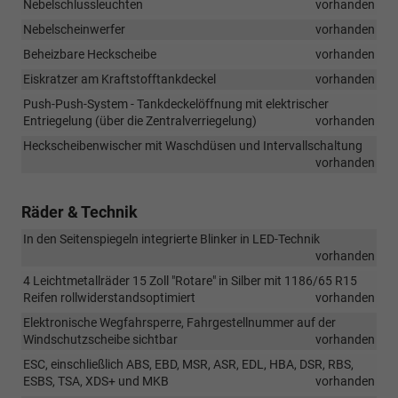
Nebelschlussleuchten
vorhanden
Nebelscheinwerfer
vorhanden
Beheizbare Heckscheibe
vorhanden
Eiskratzer am Kraftstofftankdeckel
vorhanden
Push-Push-System - Tankdeckelöffnung mit elektrischer
Entriegelung (über die Zentralverriegelung)
vorhanden
Heckscheibenwischer mit Waschdüsen und Intervallschaltung
vorhanden
Räder & Technik
In den Seitenspiegeln integrierte Blinker in LED-Technik
vorhanden
4 Leichtmetallräder 15 Zoll "Rotare" in Silber mit 1186/65 R15
Reifen rollwiderstandsoptimiert
vorhanden
Elektronische Wegfahrsperre, Fahrgestellnummer auf der
Windschutzscheibe sichtbar
vorhanden
ESC, einschließlich ABS, EBD, MSR, ASR, EDL, HBA, DSR, RBS,
ESBS, TSA, XDS+ und MKB
vorhanden