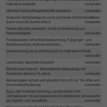
Falle eines Aufpralls
vorhanden
Hill Hold Control (Berganfahrhilfe Assistent)
vorhanden
Dreipunkt-Sicherheitsgurte vorne und hinten (höhenverstellbare
Gurte vorne mit Gurtstraffern)
vorhanden
Fahrer-Aktivitäts-Assistent - Gerät zur Erkennung von
Fahrermüdigkeit
vorhanden
Frontassistent mit Umfeld-Beobachtung, Fußgänger - und
Radfahrerschutz, Notbremsfunktion,
vorhanden
Unterbrechung der Kraftstoffzufuhr im Falle eines Unfalls
vorhanden
Lane Assist- Spurhalte Assistent-
vorhanden
ŠKODA Care Connect - Notrufdienste (lebenslang) mit
Proaktivem Service (10 Jahre)
vorhanden
Warnanzeigen optisch und akustisch für Licht an, Tür offen und
Anschnallaufforderung
vorhanden
Easy Light Assistent (Coming/Leaving Home Licht,
Lichtsensoren mit automatischem Einschalten der Scheinwerfer
bei Tagfahr- und Tunnellicht.
vorhanden