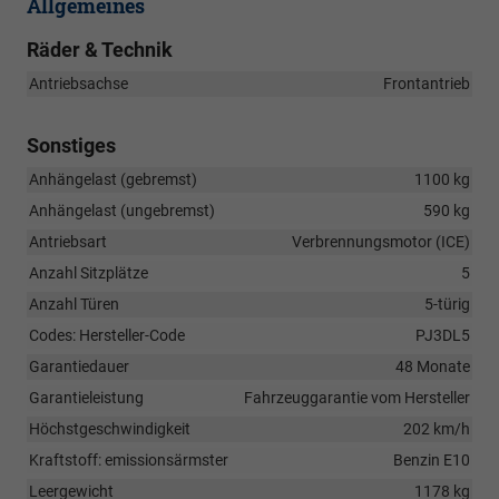
Allgemeines
Räder & Technik
Antriebsachse
Frontantrieb
Sonstiges
Anhängelast (gebremst)
1100 kg
Anhängelast (ungebremst)
590 kg
Antriebsart
Verbrennungsmotor (ICE)
Anzahl Sitzplätze
5
Anzahl Türen
5-türig
Codes: Hersteller-Code
PJ3DL5
Garantiedauer
48 Monate
Garantieleistung
Fahrzeuggarantie vom Hersteller
Höchstgeschwindigkeit
202 km/h
Kraftstoff: emissionsärmster
Benzin E10
Leergewicht
1178 kg