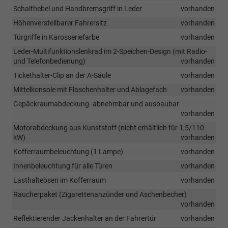
Schalthebel und Handbremsgriff in Leder
vorhanden
Höhenverstellbarer Fahrersitz
vorhanden
Türgriffe in Karosseriefarbe
vorhanden
Leder-Multifunktionslenkrad im 2-Speichen-Design (mit Radio-
und Telefonbedienung)
vorhanden
Tickethalter-Clip an der A-Säule
vorhanden
Mittelkonsole mit Flaschenhalter und Ablagefach
vorhanden
Gepäckraumabdeckung- abnehmbar und ausbaubar
vorhanden
Motorabdeckung aus Kunststoff (nicht erhältlich für 1,5/110
kW)
vorhanden
Kofferraumbeleuchtung (1 Lampe)
vorhanden
Innenbeleuchtung für alle Türen
vorhanden
Lasthalteösen im Kofferraum
vorhanden
Raucherpaket (Zigarettenanzünder und Aschenbecher)
vorhanden
Reflektierender Jackenhalter an der Fahrertür
vorhanden