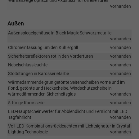
Warnanzeige optisch und Akustisch für offene Türen
vorhanden
Außen
Außenspiegelgehäuse in Black Magix Schwarzmetallic
vorhanden
Chromeinfassung um den Kühlergrill
vorhanden
Sicherheitsreflektoren rot in den Vordertüren
vorhanden
Nebelschlussleuchte
vorhanden
Stoßstangen in Karosseriefarbe
vorhanden
Wärmedämmende grün getönte Seitenscheiben vorne und im
Fond, getönte und Heckscheibe, Windschutzscheibe in
wärmedämmenden Sicherheitsglas
vorhanden
5-türige Karosserie
vorhanden
LED-Hauptscheinwerfer für Abblendlicht und Fernlicht mit LED
Tagfahrlicht
vorhanden
Voll-LED-Kombinationsrückleuchten mit Lichtsignatur in Crystal
Lighting Technologie
vorhanden