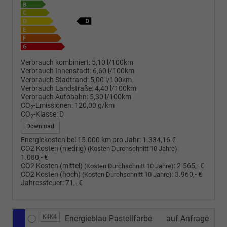
Verbrauch kombiniert:
5,10 l/100km
Verbrauch Innenstadt:
6,60 l/100km
Verbrauch Stadtrand:
5,00 l/100km
Verbrauch Landstraße:
4,40 l/100km
Verbrauch Autobahn:
5,30 l/100km
CO
-Emissionen:
120,00 g/km
2
CO
-Klasse:
D
2
Download
Energiekosten bei 15.000 km pro Jahr:
1.334,16 €
CO2 Kosten (niedrig)
:
(Kosten Durchschnitt 10 Jahre)
1.080,- €
CO2 Kosten (mittel)
:
2.565,- €
(Kosten Durchschnitt 10 Jahre)
CO2 Kosten (hoch)
:
3.960,- €
(Kosten Durchschnitt 10 Jahre)
Jahressteuer:
71,- €
K4K4
Energieblau Pastellfarbe
auf Anfrage