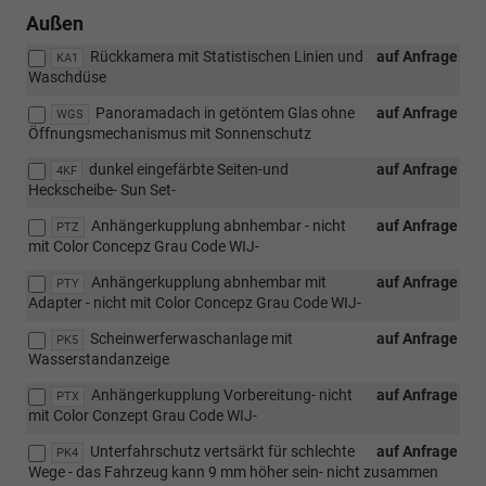
Außen
Rückkamera mit Statistischen Linien und
auf Anfrage
KA1
Waschdüse
Panoramadach in getöntem Glas ohne
auf Anfrage
WGS
Öffnungsmechanismus mit Sonnenschutz
dunkel eingefärbte Seiten-und
auf Anfrage
4KF
Heckscheibe- Sun Set-
Anhängerkupplung abnhembar - nicht
auf Anfrage
PTZ
mit Color Concepz Grau Code WIJ-
Anhängerkupplung abnhembar mit
auf Anfrage
PTY
Adapter - nicht mit Color Concepz Grau Code WIJ-
Scheinwerferwaschanlage mit
auf Anfrage
PK5
Wasserstandanzeige
Anhängerkupplung Vorbereitung- nicht
auf Anfrage
PTX
mit Color Conzept Grau Code WIJ-
Unterfahrschutz vertsärkt für schlechte
auf Anfrage
PK4
Wege - das Fahrzeug kann 9 mm höher sein- nicht zusammen