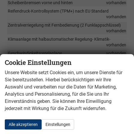
Scheibenbremsen vorne und hinten
vorhanden
Reifendruck-Kontrollsystem (TPM+) nach EU Standard
vorhanden
Zentralverriegelung mit Fernbedienung (2 Funklappschlüssel)
vorhanden
Klimaanlage mit halbautomatischer Regelung- Klimatik-
vorhanden
Geschwindigkeitsregelanlage
vorhanden
Cookie Einstellungen
Easy Start (Keyless Easy Start) Öffnung der Zentralverriegelung
mit schlüsselloser Motorein- und -ausschaltfunktion,
Unsere Website setzt Cookies ein, um unsere Dienste für
vorhanden
Sie bereitzustellen. Hierbei berücksichtigen wir Ihre
Innenraum-Luftumwälzung (Pollenfilter)
vorhanden
Auswahl und verarbeiten nur die Daten für Marketing,
Parksensoren hinten mit automatischer Notbremsung
Analytics und Personalisierung, für die Sie uns Ihr
vorhanden
Einverständnis geben. Sie können Ihre Einwilligung
Reifenreparaturset (12V-Kompressor + Flasche mit
jederzeit mit Wirkung für die Zukunft widerrufen.
Klebeflüssigkeit)
vorhanden
Euro 6.2-Motoren mit Start & Stop-System und
Bremsenergierückgewinnungsfunktion
vorhanden
Alle akzeptieren
Einstellungen
Monotonische Hupe
vorhanden