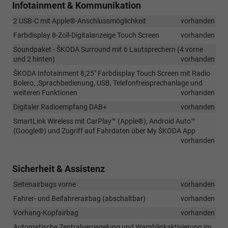
Infotainment & Kommunikation
2 USB-C mit Apple®-Anschlussmöglichkeit
vorhanden
Farbdisplay 8-Zoll-Digitalanzeige Touch Screen
vorhanden
Soundpaket - ŠKODA Surround mit 6 Lautsprechern (4 vorne
und 2 hinten)
vorhanden
ŠKODA Infotainment 8,25" Farbdisplay Touch Screen mit Radio
Bolero, ,Sprachbedienung, USB, Telefonfreisprechanlage und
weiteren Funktionen
vorhanden
Digitaler Radioempfang DAB+
vorhanden
SmartLink Wireless mit CarPlay™ (Apple®), Android Auto™
(Google®) und Zugriff auf Fahrdaten über My ŠKODA App
vorhanden
Sicherheit & Assistenz
Seitenairbags vorne
vorhanden
Fahrer- und Beifahrerairbag (abschaltbar)
vorhanden
Vorhang-Kopfairbag
vorhanden
Automatische Zentralverriegelung und Warnblinkaktivierung im