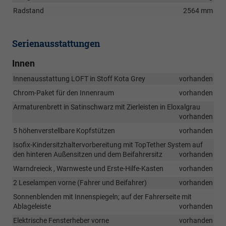
Radstand
2564 mm
Serienausstattungen
Innen
Innenausstattung LOFT in Stoff Kota Grey
vorhanden
Chrom-Paket für den Innenraum
vorhanden
Armaturenbrett in Satinschwarz mit Zierleisten in Eloxalgrau
vorhanden
5 höhenverstellbare Kopfstützen
vorhanden
Isofix-Kindersitzhaltervorbereitung mit TopTether System auf
den hinteren Außensitzen und dem Beifahrersitz
vorhanden
Warndreieck , Warnweste und Erste-Hilfe-Kasten
vorhanden
2 Leselampen vorne (Fahrer und Beifahrer)
vorhanden
Sonnenblenden mit Innenspiegeln; auf der Fahrerseite mit
Ablageleiste
vorhanden
Elektrische Fensterheber vorne
vorhanden