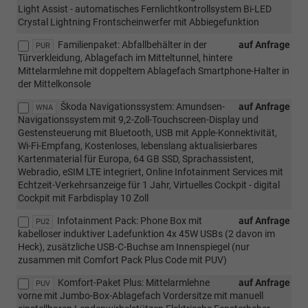
Light Assist - automatisches Fernlichtkontrollsystem Bi-LED
Crystal Lightning Frontscheinwerfer mit Abbiegefunktion
Familienpaket: Abfallbehälter in der
auf Anfrage
PUR
Türverkleidung, Ablagefach im Mitteltunnel, hintere
Mittelarmlehne mit doppeltem Ablagefach Smartphone-Halter in
der Mittelkonsole
Škoda Navigationssystem: Amundsen-
auf Anfrage
WNA
Navigationssystem mit 9,2-Zoll-Touchscreen-Display und
Gestensteuerung mit Bluetooth, USB mit Apple-Konnektivität,
Wi-Fi-Empfang, Kostenloses, lebenslang aktualisierbares
Kartenmaterial für Europa, 64 GB SSD, Sprachassistent,
Webradio, eSIM LTE integriert, Online Infotainment Services mit
Echtzeit-Verkehrsanzeige für 1 Jahr, Virtuelles Cockpit - digital
Cockpit mit Farbdisplay 10 Zoll
Infotainment Pack: Phone Box mit
auf Anfrage
PU2
kabelloser induktiver Ladefunktion 4x 45W USBs (2 davon im
Heck), zusätzliche USB-C-Buchse am Innenspiegel (nur
zusammen mit Comfort Pack Plus Code mit PUV)
Komfort-Paket Plus: Mittelarmlehne
auf Anfrage
PUV
vorne mit Jumbo-Box-Ablagefach Vordersitze mit manuell