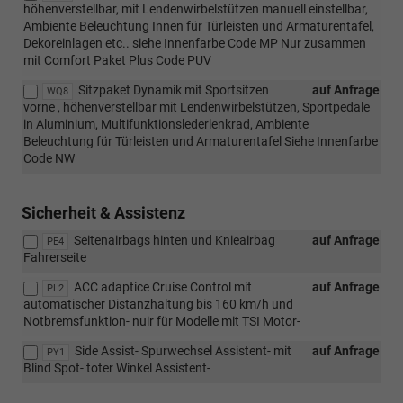
höhenverstellbar, mit Lendenwirbelstützen manuell einstellbar,
Ambiente Beleuchtung Innen für Türleisten und Armaturentafel,
Dekoreinlagen etc.. siehe Innenfarbe Code MP Nur zusammen
mit Comfort Paket Plus Code PUV
Sitzpaket Dynamik mit Sportsitzen
auf Anfrage
WQ8
vorne , höhenverstellbar mit Lendenwirbelstützen, Sportpedale
in Aluminium, Multifunktionslederlenkrad, Ambiente
Beleuchtung für Türleisten und Armaturentafel Siehe Innenfarbe
Code NW
Sicherheit & Assistenz
Seitenairbags hinten und Knieairbag
auf Anfrage
PE4
Fahrerseite
ACC adaptice Cruise Control mit
auf Anfrage
PL2
automatischer Distanzhaltung bis 160 km/h und
Notbremsfunktion- nuir für Modelle mit TSI Motor-
Side Assist- Spurwechsel Assistent- mit
auf Anfrage
PY1
Blind Spot- toter Winkel Assistent-