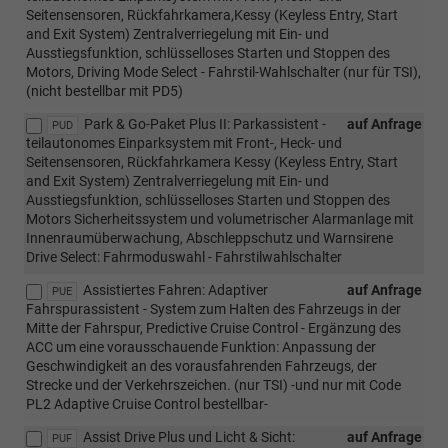
Seitensensoren, Rückfahrkamera,Kessy (Keyless Entry, Start
and Exit System) Zentralverriegelung mit Ein- und
Ausstiegsfunktion, schlüsselloses Starten und Stoppen des
Motors, Driving Mode Select - Fahrstil-Wahlschalter (nur für TSI),
(nicht bestellbar mit PD5)
Park & Go-Paket Plus II: Parkassistent -
auf Anfrage
PUD
teilautonomes Einparksystem mit Front-, Heck- und
Seitensensoren, Rückfahrkamera Kessy (Keyless Entry, Start
and Exit System) Zentralverriegelung mit Ein- und
Ausstiegsfunktion, schlüsselloses Starten und Stoppen des
Motors Sicherheitssystem und volumetrischer Alarmanlage mit
Innenraumüberwachung, Abschleppschutz und Warnsirene
Drive Select: Fahrmoduswahl - Fahrstilwahlschalter
Assistiertes Fahren: Adaptiver
auf Anfrage
PUE
Fahrspurassistent - System zum Halten des Fahrzeugs in der
Mitte der Fahrspur, Predictive Cruise Control - Ergänzung des
ACC um eine vorausschauende Funktion: Anpassung der
Geschwindigkeit an des vorausfahrenden Fahrzeugs, der
Strecke und der Verkehrszeichen. (nur TSI) -und nur mit Code
PL2 Adaptive Cruise Control bestellbar-
Assist Drive Plus und Licht & Sicht:
auf Anfrage
PUF