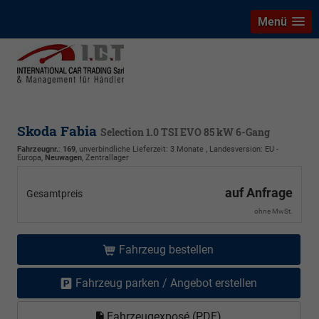
Menü
Skoda Fabia
Selection 1.0 TSI EVO 85 kW 6-Gang
Fahrzeugnr.
:
169
, unverbindliche Lieferzeit:
3 Monate
, Landesversion: EU -
Europa,
Neuwagen
, Zentrallager
auf Anfrage
Gesamtpreis
ohne MwSt.
Fahrzeug bestellen
Fahrzeug parken / Angebot erstellen
Fahrzeugexposé (PDF)