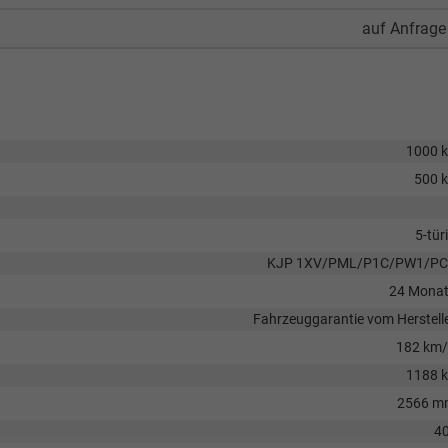
auf Anfrage
1000 
500 
5-tür
KJP 1XV/PML/P1C/PW1/PC
24 Mona
Fahrzeuggarantie vom Herstell
182 km
1188 
2566 m
40