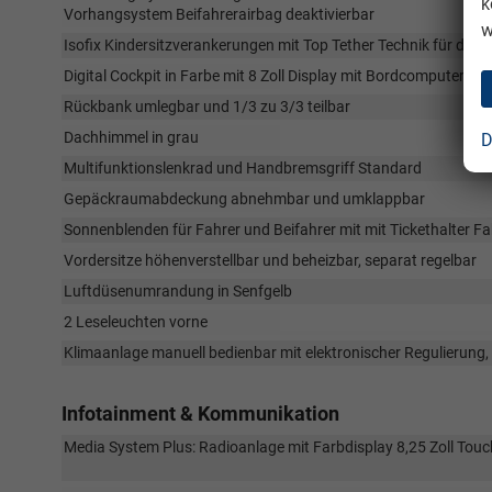
k
Vorhangsystem Beifahrerairbag deaktivierbar
w
Isofix Kindersitzverankerungen mit Top Tether Technik für die ä
Digital Cockpit in Farbe mit 8 Zoll Display mit Bordcomputer
Rückbank umlegbar und 1/3 zu 3/3 teilbar
Dachhimmel in grau
D
Multifunktionslenkrad und Handbremsgriff Standard
Gepäckraumabdeckung abnehmbar und umklappbar
Sonnenblenden für Fahrer und Beifahrer mit mit Tickethalter Fa
Vordersitze höhenverstellbar und beheizbar, separat regelbar
Luftdüsenumrandung in Senfgelb
2 Leseleuchten vorne
Klimaanlage manuell bedienbar mit elektronischer Regulierung, 
Infotainment & Kommunikation
Media System Plus: Radioanlage mit Farbdisplay 8,25 Zoll Touc