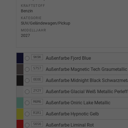
KRAFTSTOFF
Benzin
KATEGORIE
SUV/Geländewagen/Pickup
MODELLJAHR
2027
9K9K
Außenfarbe Fjord Blue
S7S7
Außenfarbe Magnetic Tech Graumetallic
0E0E
Außenfarbe Midnight Black Schwarzmetal
2Y2Y
Außenfarbe Glacial Weiß Metallic Perleff
M6M6
Außenfarbe Oniric Lake Metallic
R1R1
Außenfarbe Hypnotic Gelb
S6S6
Außenfarbe Liminal Rot