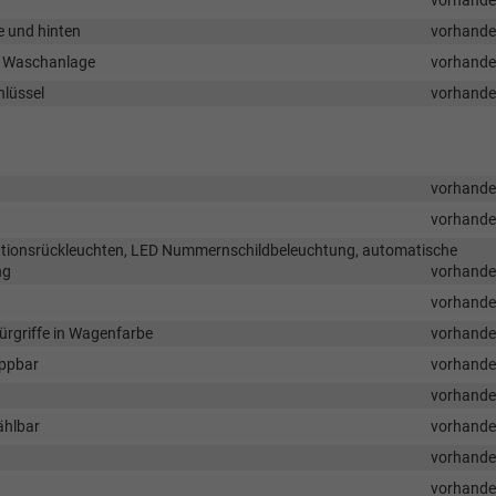
vorhand
e und hinten
vorhand
nd Waschanlage
vorhand
hlüssel
vorhand
vorhand
vorhand
nationsrückleuchten, LED Nummernschildbeleuchtung, automatische
ng
vorhand
vorhand
ürgriffe in Wagenfarbe
vorhand
appbar
vorhand
vorhand
ählbar
vorhand
vorhand
vorhand