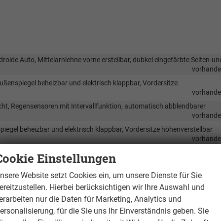
ndroide Auto, Mittelarnlehne vorne erstellbar, dubkel eingefärbte Seiten-un
vorhand
Außenspiegel beheizbar und elektrisch klappbar, Vordersitze
vorhand
licht, Regensensoren mit Intervallfunktion, automatisch abblendbarer
vorhand
piegel beheizbar und elektrisch klappbar, Vordersitze höhenverstellbar
vorhand
sprechanlage Komfort mit induktiver Ladestation, doppelter
Cookie Einstellungen
äckraum,
vorhand
nsere Website setzt Cookies ein, um unsere Dienste für Sie
ereitzustellen. Hierbei berücksichtigen wir Ihre Auswahl und
erarbeiten nur die Daten für Marketing, Analytics und
vorhand
ersonalisierung, für die Sie uns Ihr Einverständnis geben. Sie
nairbags vorne, Kopf/Thorax Airbags für vordere und hintere Passagiere m