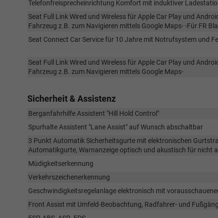
Telefonfreisprecheinrichtung Komfort mit induktiver Ladestati
Seat Full Link Wired und Wireless für Apple Car Play und Andr
Fahrzeug z.B. zum Navigieren mittels Google Maps- -Für FR Bla
Seat Connect Car Service für 10 Jahre mit Notrufsystem und Fer
Seat Full Link Wired und Wireless für Apple Car Play und Andr
Fahrzeug z.B. zum Navigieren mittels Google Maps-
Sicherheit & Assistenz
Berganfahrhilfe Assistent "Hill Hold Control"
Spurhalte Assistent "Lane Assist" auf Wunsch abschaltbar
3 Punkt Automatik Sicherheitsgurte mit elektronischen Gurtstra
Automatikgurte, Warnanzeige optisch und akustisch für nicht a
Müdigkeitserkennung
Verkehrszeichenerkennung
Geschwindigkeitsregelanlage elektronisch mit vorausschauen
Front Assist mit Umfeld-Beobachtung, Radfahrer- und Fußgän