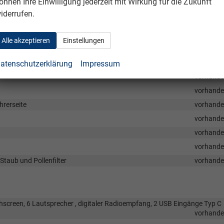
önnen Ihre Einwilligung jederzeit mit Wirkung für die Zukunft
vorhand
iderrufen.
ußeren hinteren Sitzplätze
vorhand
vorhand
Alle akzeptieren
Einstellungen
vorhand
vorhand
atenschutzerklärung
Impressum
vorhand
vorhand
hrerseite
vorhand
vorhand
vorhand
vorhand
Staub und Pollenfilter
vorhand
hscreen, 6 Lautsprecher , digitaler Radioempfang, 2 USB Eingänge Typ C
vorhand