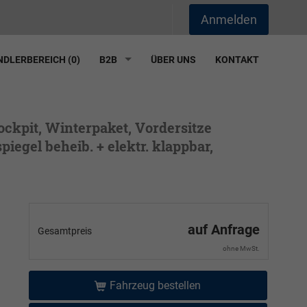
Anmelden
DLERBEREICH (
0
)
B2B
ÜBER UNS
KONTAKT
Cockpit, Winterpaket, Vordersitze
egel beheib. + elektr. klappbar,
auf Anfrage
Gesamtpreis
ohne MwSt.
Fahrzeug bestellen