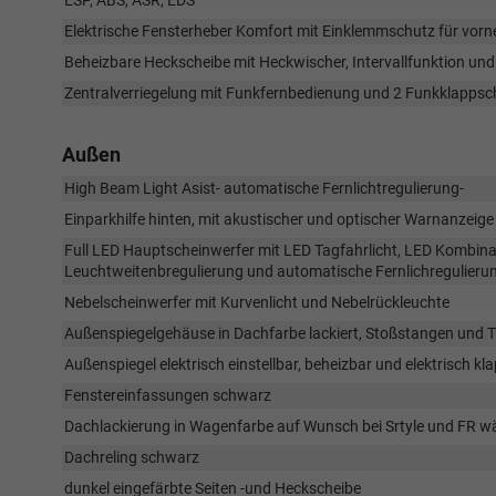
ESP, ABS, ASR, EDS
Elektrische Fensterheber Komfort mit Einklemmschutz für vorn
Beheizbare Heckscheibe mit Heckwischer, Intervallfunktion u
Zentralverriegelung mit Funkfernbedienung und 2 Funkklappsc
Außen
High Beam Light Asist- automatische Fernlichtregulierung-
Einparkhilfe hinten, mit akustischer und optischer Warnanzeige
Full LED Hauptscheinwerfer mit LED Tagfahrlicht, LED Kombi
Leuchtweitenbregulierung und automatische Fernlichregulieru
Nebelscheinwerfer mit Kurvenlicht und Nebelrückleuchte
Außenspiegelgehäuse in Dachfarbe lackiert, Stoßstangen und T
Außenspiegel elektrisch einstellbar, beheizbar und elektrisch kl
Fenstereinfassungen schwarz
Dachlackierung in Wagenfarbe auf Wunsch bei Srtyle und FR w
Dachreling schwarz
dunkel eingefärbte Seiten -und Heckscheibe