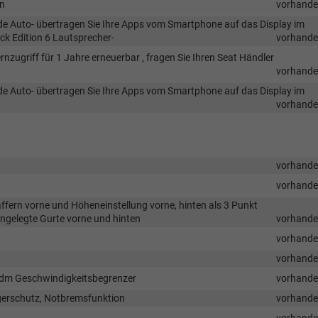
on
vorhand
oide Auto- übertragen Sie Ihre Apps vom Smartphone auf das Display im
ck Edition 6 Lautsprecher-
vorhand
nzugriff für 1 Jahre erneuerbar , fragen Sie Ihren Seat Händler
vorhand
oide Auto- übertragen Sie Ihre Apps vom Smartphone auf das Display im
vorhand
vorhand
vorhand
ffern vorne und Höheneinstellung vorne, hinten als 3 Punkt
ngelegte Gurte vorne und hinten
vorhand
vorhand
vorhand
edm Geschwindigkeitsbegrenzer
vorhand
gerschutz, Notbremsfunktion
vorhand