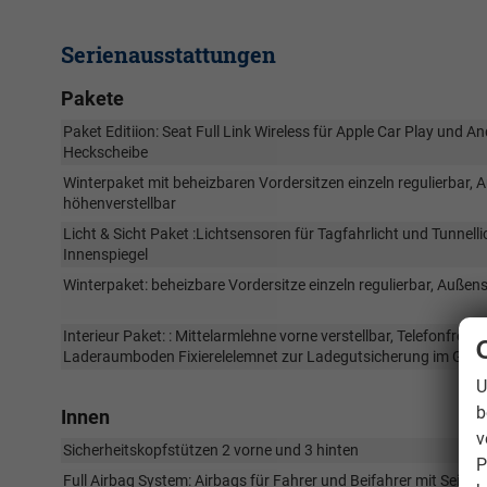
Serienausstattungen
Pakete
Paket Editiion: Seat Full Link Wireless für Apple Car Play und A
Heckscheibe
Winterpaket mit beheizbaren Vordersitzen einzeln regulierbar, 
höhenverstellbar
Licht & Sicht Paket :Lichtsensoren für Tagfahrlicht und Tunnel
Innenspiegel
Winterpaket: beheizbare Vordersitze einzeln regulierbar, Außens
Interieur Paket: : Mittelarmlehne vorne verstellbar, Telefonfrei
Laderaumboden Fixierelelemnet zur Ladegutsicherung im Gep
U
b
Innen
v
Sicherheitskopfstützen 2 vorne und 3 hinten
P
Full Airbag System: Airbags für Fahrer und Beifahrer mit Seite