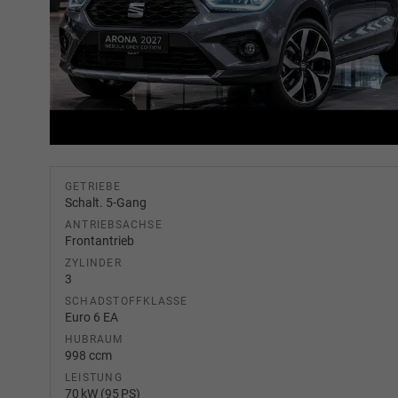
GETRIEBE
Schalt. 5-Gang
ANTRIEBSACHSE
Frontantrieb
ZYLINDER
3
SCHADSTOFFKLASSE
Euro 6 EA
HUBRAUM
998 ccm
LEISTUNG
70 kW (95 PS)