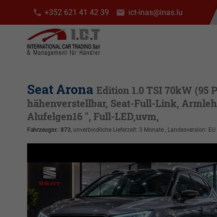
+352 621 41 42 39
ict-inas@inas.lu
Seat Arona
Edition 1.0 TSI 70kW (95 
hähenverstellbar, Seat-Full-Link, Armleh
Alufelgen16 ", Full-LED,uvm,
Fahrzeugnr.
:
873
, unverbindliche Lieferzeit:
3 Monate
, Landesversion: EU