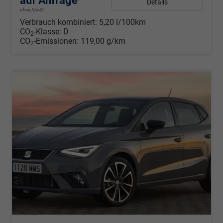
auf Anfrage
Details
ohne MwSt.
Verbrauch kombiniert:
5,20 l/100km
CO
-Klasse:
D
2
CO
-Emissionen:
119,00 g/km
2