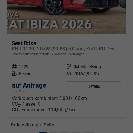
Seat Ibiza
FR 1.0 TSI 70 kW (90 PS) 5 Gang, Full LED Design,,Klimaautomatik,Sitzheizung, ACC, Armlehne, Phone Box, Digit..Cockpit,Seat-Full-Link, PDC v+h, 4 lektr. Fenster dunkel eingefärbt
unverbindliche Lieferzeit:
12 Wochen
Neuwagen
Fahrzeugnr.
1029
Getriebe
Schalt. 5-Gang
Kraftstoff
Benzin
Leistung
70 kW (95 PS)
auf Anfrage
Details
ohne MwSt.
Verbrauch kombiniert:
5,00 l/100km
CO
-Klasse:
C
2
CO
-Emissionen:
114,00 g/km
2
Datensätze pro Seite: