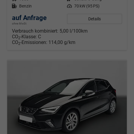
Kraftstoff
Benzin
Leistung
70 kW (95 PS)
auf Anfrage
Details
ohne MwSt.
Verbrauch kombiniert:
5,00 l/100km
CO
-Klasse:
C
2
CO
-Emissionen:
114,00 g/km
2