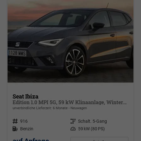
Seat Ibiza
Edition 1.0 MPI 5G, 59 kW Klinaanlage, Winterpaket: beheizb Sitze + Spiegel, elektr.klappbar, get. Bank, Armlehne v., 4 elektr. Fensterheb. LED Licht, autom. Fernlichtregulierung, Licht & Sicht Paket ,PDC,Alufelgen, Vorders. hvs,Full-Link, digital Cockpit
unverbindliche Lieferzeit:
6 Monate
Neuwagen
Fahrzeugnr.
916
Getriebe
Schalt. 5-Gang
Kraftstoff
Benzin
Leistung
59 kW (80 PS)