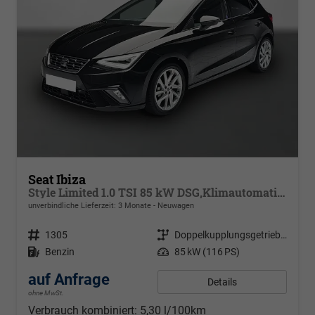
Seat Ibiza
Style Limited 1.0 TSI 85 kW DSG,Klimautomatik 2 Zonen, Sitzheizung, Full-Link, PDC v+h, Rückkamera, 4 elektr. Fensterheber, dunkel get. Scheiben,Spiegel beheizb+ klappbar, Vordersitze hvst,6 Lautspr, LED
unverbindliche Lieferzeit:
3 Monate
Neuwagen
Fahrzeugnr.
1305
Getriebe
Doppelkupplungsgetriebe (DSG)
Kraftstoff
Benzin
Leistung
85 kW (116 PS)
auf Anfrage
Details
ohne MwSt.
Verbrauch kombiniert:
5,30 l/100km