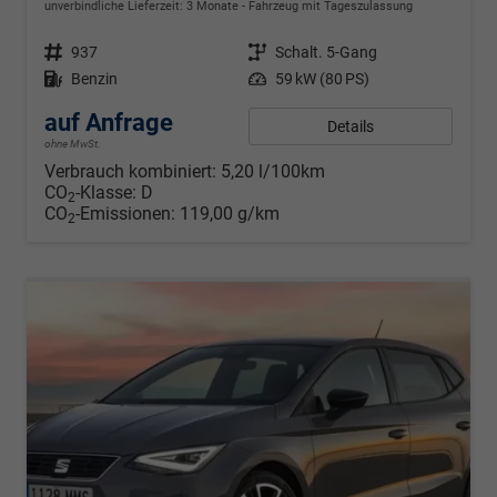
unverbindliche Lieferzeit:
3 Monate
Fahrzeug mit Tageszulassung
Fahrzeugnr.
937
Getriebe
Schalt. 5-Gang
Kraftstoff
Benzin
Leistung
59 kW (80 PS)
auf Anfrage
Details
ohne MwSt.
Verbrauch kombiniert:
5,20 l/100km
CO
-Klasse:
D
2
CO
-Emissionen:
119,00 g/km
2