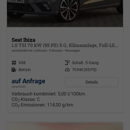
Seat Ibiza
1.0 TSI 70 kW (95 PS) 5 G, Klimaanlage, Full-LED, Full Link, Radioanlage, Alufelgen 15 Zoll, Nebelscheinwerfer m. K-Licht, autom. Fernlichtregulierung, Licht & Sicht Paket, Digital Cockpit,
unverbindliche Lieferzeit:
3 Monate
Neuwagen
Fahrzeugnr.
938
Getriebe
Schalt. 5-Gang
Kraftstoff
Benzin
Leistung
70 kW (95 PS)
auf Anfrage
Details
ohne MwSt.
Verbrauch kombiniert:
5,00 l/100km
CO
-Klasse:
C
2
CO
-Emissionen:
114,00 g/km
2