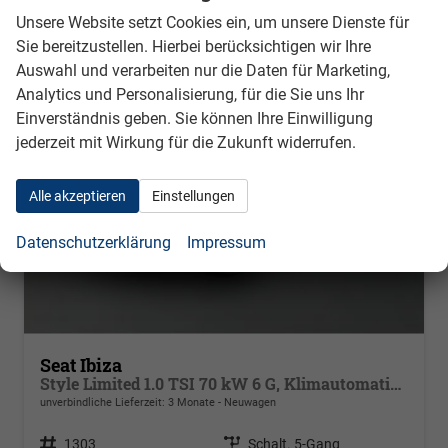
Unsere Website setzt Cookies ein, um unsere Dienste für
Sie bereitzustellen. Hierbei berücksichtigen wir Ihre
Auswahl und verarbeiten nur die Daten für Marketing,
Analytics und Personalisierung, für die Sie uns Ihr
Einverständnis geben. Sie können Ihre Einwilligung
jederzeit mit Wirkung für die Zukunft widerrufen.
Alle akzeptieren
Einstellungen
Datenschutzerklärung
Impressum
Seat Ibiza
Style Limited 1.0 TSI 70 kW 6 G, Klimautomatik 2 Zonen, Sitzheizung, Full-Link, PDC v+h, Rückkamera, 4 elektr. Fensterheber, dunkel get. Scheiben,Spiegel beheizb+ klappbar, Vordersitze hvst,6 Lautspr, LED
unverbindliche Lieferzeit:
3 Monate
Neuwagen
Fahrzeugnr.
1303
Getriebe
Schalt. 5-Gang