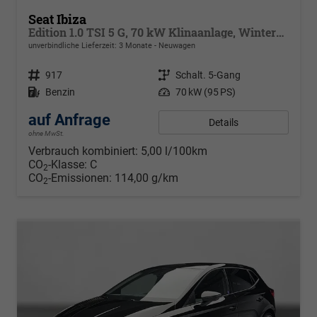
Seat Ibiza
Edition 1.0 TSI 5 G, 70 kW Klinaanlage, Winterpaket: beheizb Sitze + Spiegel, elektr.klappbar, get. Bank, Armlehne v., 4 elektr. Fensterheb. LED Licht, autom. Fernlichtregulierung, Licht & Sicht Paket ,PDC,Alufelgen, Vorders.hvs,Full-Link, digital Cockpit
unverbindliche Lieferzeit:
3 Monate
Neuwagen
Fahrzeugnr.
917
Getriebe
Schalt. 5-Gang
Kraftstoff
Benzin
Leistung
70 kW (95 PS)
auf Anfrage
Details
ohne MwSt.
Verbrauch kombiniert:
5,00 l/100km
CO
-Klasse:
C
2
CO
-Emissionen:
114,00 g/km
2