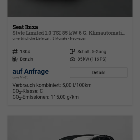
Seat Ibiza
Style Limited 1.0 TSI 85 kW 6 G, Klimautomatik 2 Zonen, Sitzheizung, Full-Link, PDC v+h, Rückkamera, 4 elektr. Fensterheber, dunkel get. Scheiben,Spiegel beheizb+ klappbar, Vordersitze hvst,6 Lautspr, LED
unverbindliche Lieferzeit:
3 Monate
Neuwagen
Fahrzeugnr.
1304
Getriebe
Schalt. 5-Gang
Kraftstoff
Benzin
Leistung
85 kW (116 PS)
auf Anfrage
Details
ohne MwSt.
Verbrauch kombiniert:
5,00 l/100km
CO
-Klasse:
C
2
CO
-Emissionen:
115,00 g/km
2