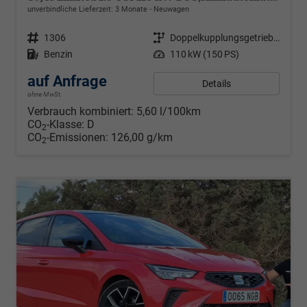
unverbindliche Lieferzeit:
3 Monate
Neuwagen
Fahrzeugnr.
1306
Getriebe
Doppelkupplungsgetriebe (DSG)
Kraftstoff
Benzin
Leistung
110 kW (150 PS)
auf Anfrage
Details
ohne MwSt.
Verbrauch kombiniert:
5,60 l/100km
CO
-Klasse:
D
2
CO
-Emissionen:
126,00 g/km
2