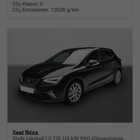
CO
-Klasse:
D
2
CO
-Emissionen:
120,00 g/km
2
Seat Ibiza
Style Limited 1.5 TSI 110 kW DSG,Klimautomatik 2 Zonen, Sitzheizung, Full-Link, PDC v+h, Rückkamera, 4 elektr. Fensterheber, dunkel get. Scheiben,Spiegel beheizb+ klappbar, Vordersitze hvst,6 Lautspr, LED