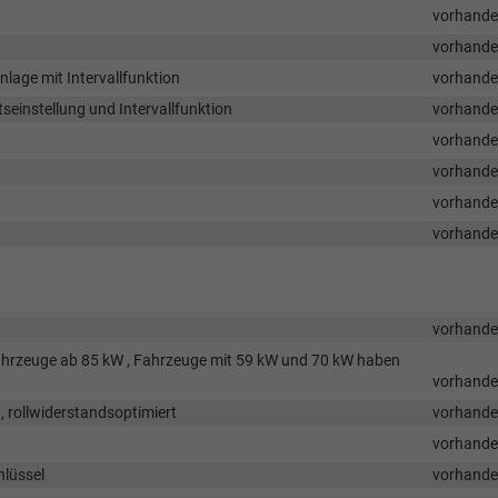
vorhand
vorhand
age mit Intervallfunktion
vorhand
einstellung und Intervallfunktion
vorhand
vorhand
vorhand
vorhand
vorhand
vorhand
ahrzeuge ab 85 kW , Fahrzeuge mit 59 kW und 70 kW haben
vorhand
n, rollwiderstandsoptimiert
vorhand
vorhand
hlüssel
vorhand