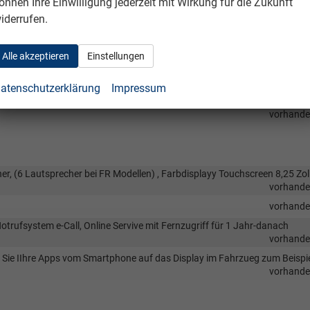
önnen Ihre Einwilligung jederzeit mit Wirkung für die Zukunft
vorhand
iderrufen.
vorhand
Alle akzeptieren
Einstellungen
vorhand
lung
vorhand
atenschutzerklärung
Impressum
hinten mit manueller Betätgung
vorhand
vorhand
r, (6 Lautsprecher bei FR Modellen) , Farbdisplayy Touchscreen 8,25 Zoll
vorhand
vorhand
otrufsystem e-Call, Online Servive mit Fernzugriff für 1 Jahr-danach
vorhand
en Sie IIhre Apps vom Smartphone auf das Display im Fahrzueg zum Beispi
vorhand