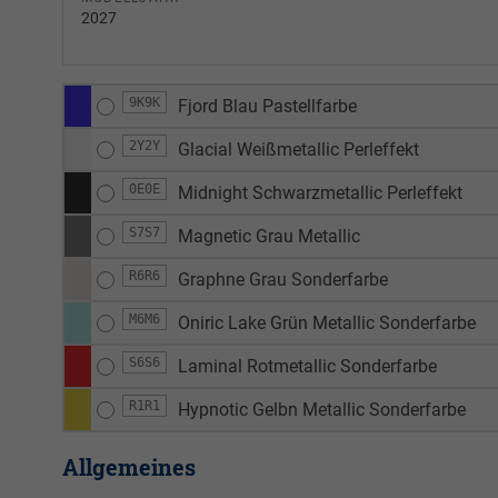
2027
9K9K
Fjord Blau Pastellfarbe
2Y2Y
Glacial Weißmetallic Perleffekt
0E0E
Midnight Schwarzmetallic Perleffekt
S7S7
Magnetic Grau Metallic
R6R6
Graphne Grau Sonderfarbe
M6M6
Oniric Lake Grün Metallic Sonderfarbe
S6S6
Laminal Rotmetallic Sonderfarbe
R1R1
Hypnotic Gelbn Metallic Sonderfarbe
Allgemeines