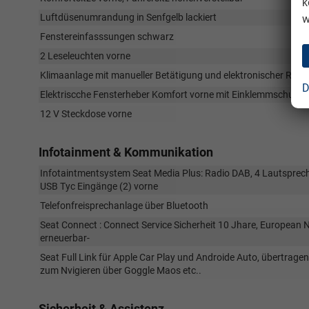
k
Luftdüsenumrandung in Senfgelb lackiert
w
Fenstereinfasssungen schwarz
2 Leseleuchten vorne
Klimaanlage mit manueller Betätigung und elektronischer Rege
D
Elektriscche Fensterheber Komfort vorne mit Einklemmschutz, 
12 V Steckdose vorne
Infotainment & Kommunikation
Infotaintmentsystem Seat Media Plus: Radio DAB, 4 Lautspreche
USB Tyc Eingänge (2) vorne
Telefonfreisprechanlage über Bluetooth
Seat Connect : Connect Service Sicherheit 10 Jhare, European N
erneuerbar-
Seat Full Link für Apple Car Play und Androide Auto, übertrag
zum Nvigieren über Goggle Maos etc..
Sicherheit & Assistenz