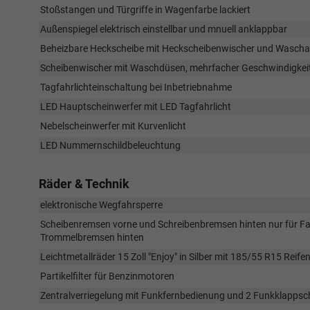
Stoßstangen und Türgriffe in Wagenfarbe lackiert
Außenspiegel elektrisch einstellbar und mnuell anklappbar
Beheizbare Heckscheibe mit Heckscheibenwischer und Waschanl
Scheibenwischer mit Waschdüsen, mehrfacher Geschwindigkeits
Tagfahrlichteinschaltung bei Inbetriebnahme
LED Hauptscheinwerfer mit LED Tagfahrlicht
Nebelscheinwerfer mit Kurvenlicht
LED Nummernschildbeleuchtung
Räder & Technik
elektronische Wegfahrsperre
Scheibenremsen vorne und Schreibenbremsen hinten nur für F
Trommelbremsen hinten
Leichtmetallräder 15 Zoll "Enjoy" in Silber mit 185/55 R15 Reife
Partikelfilter für Benzinmotoren
Zentralverriegelung mit Funkfernbedienung und 2 Funkklappsc