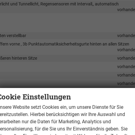
licht und Tunnellicht, Regensensoren mit Intervall,, automatisch
vorhand
ten verstellbar
vorhand
fern vorne , 3b Punktautomatiksicherheitsgurte hinten an allen Sitzen
vorhand
ßeren hinteren Sitze
vorhand
vorhand
vorhand
vorhand
vorhand
Cookie Einstellungen
vorhand
nsere Website setzt Cookies ein, um unsere Dienste für Sie
vorhand
ereitzustellen. Hierbei berücksichtigen wir Ihre Auswahl und
e Blue Haptic & Black
vorhand
erarbeiten nur die Daten für Marketing, Analytics und
vorhand
ersonalisierung, für die Sie uns Ihr Einverständnis geben. Sie
vorhand