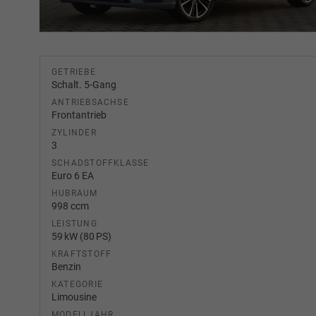
GETRIEBE
Schalt. 5-Gang
ANTRIEBSACHSE
Frontantrieb
ZYLINDER
3
SCHADSTOFFKLASSE
Euro 6 EA
HUBRAUM
998 ccm
LEISTUNG
59 kW (80 PS)
KRAFTSTOFF
Benzin
KATEGORIE
Limousine
MODELLJAHR