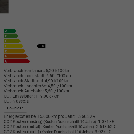
Verbrauch kombiniert:
5,20 l/100km
Verbrauch Innenstadt:
6,50 l/100km
Verbrauch Stadtrand:
4,90 l/100km
Verbrauch Landstraße:
4,50 l/100km
Verbrauch Autobahn:
5,60 l/100km
CO
-Emissionen:
119,00 g/km
2
CO
-Klasse:
D
2
Download
Energiekosten bei 15.000 km pro Jahr:
1.360,32 €
CO2 Kosten (niedrig)
:
1.071,- €
(Kosten Durchschnitt 10 Jahre)
CO2 Kosten (mittel)
:
2.543,62 €
(Kosten Durchschnitt 10 Jahre)
CO2 Kosten (hoch)
:
3.927,- €
(Kosten Durchschnitt 10 Jahre)