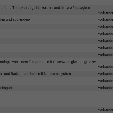
Kopf- und Thoraxairbags für vordere und hintere Passagiere
vorhand
nden und abblenden-
vorhand
vorhand
vorhand
vorhand
vorhand
vorhand
chnologie von einem Tempomat, mit Geschwindigkeitsbegrenzer
vorhand
er- und Radfahrerschutz mit Notbremssystem
vorhand
vorhand
eitsgurte
vorhand
vorhand