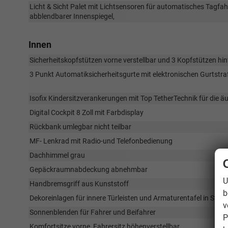
Licht & Sicht Palet mit Lichtsensoren für automatisches Tagfahr
abblendbarer Innenspiegel,
Innen
Sicherheitskopfstützen vorne verstellbar und 3 Kopfstützen hin
3 Punkt Automatiksicherheitsgurte mit elektronischen Gurtstraf
Isofix Kindersitzverankerungen mit Top TetherTechnik für die äu
Digital Cockpit 8 Zoll mit Farbdisplay
Rückbank umlegbar nicht teilbar
MF- Lenkrad mit Radio-und Telefonbedienung
Dachhimmel grau
Gepäckraumnabdeckung abnehmbar
U
Handbremsgriff aus Kunststoff
b
Dekoreinlagen für innere Türleisten und Armaturentafel in Ston
v
Sonnenblenden für Fahrer und Beifahrer
P
Komfortsitze vorne, Fahrersitz höhenverstellbar