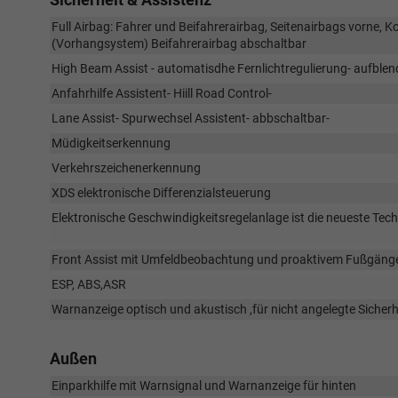
Full Airbag: Fahrer und Beifahrerairbag, Seitenairbags vorne, 
(Vorhangsystem) Beifahrerairbag abschaltbar
High Beam Assist - automatisdhe Fernlichtregulierung- aufble
Anfahrhilfe Assistent- Hiill Road Control-
Lane Assist- Spurwechsel Assistent- abbschaltbar-
Müdigkeitserkennung
Verkehrszeichenerkennung
XDS elektronische Differenzialsteuerung
Elektronische Geschwindigkeitsregelanlage ist die neueste Te
Front Assist mit Umfeldbeobachtung und proaktivem Fußgäng
ESP, ABS,ASR
Warnanzeige optisch und akustisch ,für nicht angelegte Sicherh
Außen
Einparkhilfe mit Warnsignal und Warnanzeige für hinten