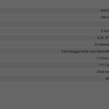
800 
550 
5-tür
KJG 1P
24 Mona
Fahrzeuggarantie vom Herstell
175 km
1111 
2564 m
40