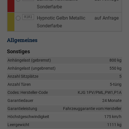
Sonderfarbe
R1R1
Hypnotic Gelbn Metallic
auf Anfrage
Sonderfarbe
Allgemeines
Sonstiges
Anhängelast (gebremst)
800 kg
Anhängelast (ungebremst)
550 kg
Anzahl Sitzplätze
5
Anzahl Türen
5-türig
Codes: Hersteller-Code
KJG 1PV/PML,PW1,P1A
Garantiedauer
24 Monate
Garantieleistung
Fahrzeuggarantie vom Hersteller
Höchstgeschwindigkeit
175 km/h
Leergewicht
1111 kg