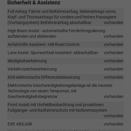
Sicherheit & Assistenz
Full Airbag: Fahrer und Beifahrerairbag, Seitenairbags vorne,
Kopf- und Thoraxairbags für vordere und hintere Passagiere
(Vorhangsystem) Beifahrerairbag abschaltbar
vorhanden
High Beam Assist - automatisdhe Fernlichtregulierung-
aufblenden und abblenden-
vorhanden
Anfahrhilfe Assistent- Hiill Road Control-
vorhanden
Lane Assist- Spurwechsel Assistent- abbschaltbar-
vorhanden
Müdigkeitserkennung
vorhanden
Verkehrszeichenerkennung
vorhanden
XDS elektronische Differenzialsteuerung
vorhanden
Elektronische Geschwindigkeitsregelanlage ist die neueste
Technologie von einem Tempomat, mit
Geschwindigkeitsbegrenzer
vorhanden
Front Assist mit Umfeldbeobachtung und proaktivem
Fußgänger- und Radfahrerschutz mit Notbremssystem
vorhanden
ESP, ABS,ASR
vorhanden