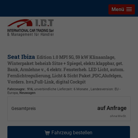
Menü
Seat Ibiza
Edition 1.0 MPI 5G, 59 kW Klinaanlage,
Winterpaket: beheizb Sitze + Spiegel, elektr.klappbar, get.
Bank, Armlehne v., 4 elektr. Fensterheb. LED Licht, autom.
Fernlichtregulierung, Licht & Sicht Paket ,PDC,Alufelgen,
Vorders. hvs,Full-Link, digital Cockpit
Fahrzeugnr.
:
916
, unverbindliche Lieferzeit:
6 Monate
, Landesversion: EU -
Europa,
Neuwagen
auf Anfrage
Gesamtpreis
ohne MwSt.
Fahrzeug bestellen