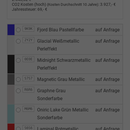
CO2 Kosten (hoch)
:
3.927,- €
(Kosten Durchschnitt 10 Jahre)
Jahressteuer:
69,- €
9K9K
Fjord Blau Pastellfarbe
auf Anfrage
2Y2Y
Glacial Weißmetallic
auf Anfrage
Perleffekt
0E0E
Midnight Schwarzmetallic
auf Anfrage
Perleffekt
S7S7
Magnetic Grau Metallic
auf Anfrage
R6R6
Graphne Grau
auf Anfrage
Sonderfarbe
M6M6
Oniric Lake Grün Metallic
auf Anfrage
Sonderfarbe
S6S6
Laminal Rotmetallic
auf Anfrage