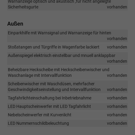
Warnanzeige optisch und akustisch ,für nicht angelegte
Sicherheitsgurte
vorhanden
Außen
Einparkhilfe mit Warnsignal und Warnanzeige für hinten
vorhanden
Stoßstangen und Türgriffe in Wagenfarbe lackiert
vorhanden
Außenspiegel elektrisch einstellbar und mnuell anklappbar
vorhanden
Beheizbare Heckscheibe mit Heckscheibenwischer und
Waschanlage mit Intervallfunktion
vorhanden
Scheibenwischer mit Waschdüsen, mehrfacher
Geschwindigkeitseinstellung und Intervallfunktion
vorhanden
Tagfahrlichteinschaltung bei Inbetriebnahme
vorhanden
LED Hauptscheinwerfer mit LED Tagfahrlicht
vorhanden
Nebelscheinwerfer mit Kurvenlicht
vorhanden
LED Nummernschildbeleuchtung
vorhanden