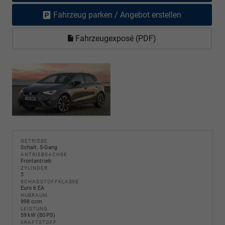
Fahrzeug parken / Angebot erstellen
Fahrzeugexposé (PDF)
GETRIEBE
Schalt. 5-Gang
ANTRIEBSACHSE
Frontantrieb
ZYLINDER
3
SCHADSTOFFKLASSE
Euro 6 EA
HUBRAUM
998 ccm
LEISTUNG
59 kW (80 PS)
KRAFTSTOFF