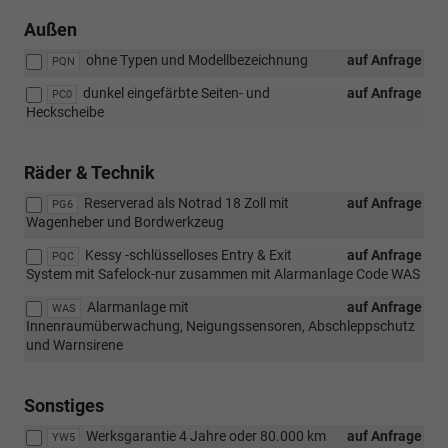
Außen
ohne Typen und Modellbezeichnung
auf Anfrage
PQN
dunkel eingefärbte Seiten- und
auf Anfrage
PC0
Heckscheibe
Räder & Technik
Reserverad als Notrad 18 Zoll mit
auf Anfrage
PG6
Wagenheber und Bordwerkzeug
Kessy -schlüsselloses Entry & Exit
auf Anfrage
PQC
System mit Safelock-nur zusammen mit Alarmanlage Code WAS
Alarmanlage mit
auf Anfrage
WAS
Innenraumüberwachung, Neigungssensoren, Abschleppschutz
und Warnsirene
Sonstiges
Werksgarantie 4 Jahre oder 80.000 km
auf Anfrage
YW5