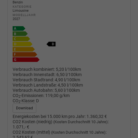
Benzin
KATEGORIE
Limousine
MODELLJAHR
2027
Verbrauch kombiniert:
5,20 l/100km
Verbrauch Innenstadt:
6,50 l/100km
Verbrauch Stadtrand:
4,90 l/100km
Verbrauch Landstraße:
4,50 l/100km
Verbrauch Autobahn:
5,60 l/100km
CO
-Emissionen:
119,00 g/km
2
CO
-Klasse:
D
2
Download
Energiekosten bei 15.000 km pro Jahr:
1.360,32 €
CO2 Kosten (niedrig)
:
(Kosten Durchschnitt 10 Jahre)
1.071,- €
CO2 Kosten (mittel)
:
(Kosten Durchschnitt 10 Jahre)
2.543,62 €