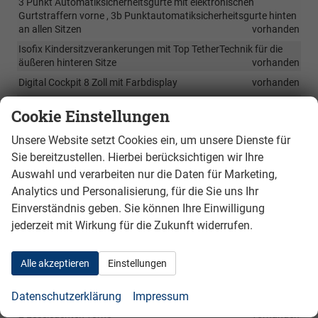
3 Punkt Automatiksicherheitsgurte mit elektronischen
Gurtstraffern vorne , 3b Punktautomatiksicherheitsgurte hinten
an allen Sitzen
vorhanden
Isofix Kindersitzverankerungen mit Top TetherTechnik für die
äußeren hinteren Sitze
vorhanden
Digital Cockpit 8 Zoll mit Farbdisplay
vorhanden
Rückbank umlegbar und zu 1/3 zu 2/3 teilbar
vorhanden
Cookie Einstellungen
MF- Lenkrad mit Radio-und Telefonbedienung
vorhanden
Unsere Website setzt Cookies ein, um unsere Dienste für
Dachhimmel grau
vorhanden
Sie bereitzustellen. Hierbei berücksichtigen wir Ihre
Gepäckraumnabdeckung abnehmbar
vorhanden
Auswahl und verarbeiten nur die Daten für Marketing,
Handbremsgriff aus Kunststoff
vorhanden
Analytics und Personalisierung, für die Sie uns Ihr
Dekoreinlagen für innere Türleisten und Armaturentafel in Stone
Einverständnis geben. Sie können Ihre Einwilligung
Blue Haptic & Black
vorhanden
jederzeit mit Wirkung für die Zukunft widerrufen.
Sonnenblenden für Fahrer und Beifahrer
vorhanden
Komfortsitze vorne, Fahrersitz höhenverstellbar
vorhanden
Alle akzeptieren
Einstellungen
Luftdüsenumrandung in Senfgelb lackiert
vorhanden
Fenstereinfasssungen schwarz
vorhanden
Datenschutzerklärung
Impressum
2 Leseleuchten vorne
vorhanden