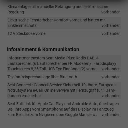
Klimaanlage mit manueller Betätigung und elektronischer
Regelung
vorhanden
Elektriscche Fensterheber Komfort vorne und hinten mit
Einklemmschutz,
vorhanden
12 V Steckdose vorne
vorhanden
Infotainment & Kommunikation
Infotaintmentsystem Seat Media Plus: Radio DAB, 4
Lautsprecher, (6 Lautsprecher bei FR Modellen) , Farbdisplayy
Touchscreen 8,25 Zoll, USB Tyc Eingänge (2) vorne
vorhanden
Telefonfreisprechanlage über Bluetooth
vorhanden
Seat Connect : Connect Service Sicherheit 10 Jhare, European
Notrufsystem e-Call, Online Servive mit Fernzugriff für 1 Jahr-
danach erneuerbar-
vorhanden
Seat Full Link für Apple Car Play und Androide Auto, übertragen
Sie IIhre Apps vom Smartphone auf das Display im Fahrzueg
zum Beispiel zum Nvigieren über Goggle Maos etc..
vorhanden