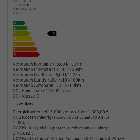
KATEGORIE
Limousine
MODELLJAHR
2027
Verbrauch kombiniert:
5,00 l/100km
Verbrauch Innenstadt:
6,70 l/100km
Verbrauch Stadtrand:
5,00 l/100km
Verbrauch Landstraße:
4,40 l/100km
Verbrauch Autobahn:
5,20 l/100km
CO
-Emissionen:
115,00 g/km
2
CO
-Klasse:
C
2
Download
Energiekosten bei 15.000 km pro Jahr:
1.308,00 €
CO2 Kosten (niedrig)
:
(Kosten Durchschnitt 10 Jahre)
1.035,- €
CO2 Kosten (mittel)
:
(Kosten Durchschnitt 10 Jahre)
2.458,12 €
CO2 Kosten (hoch)
:
3.795,- €
(Kosten Durchschnitt 10 Jahre)