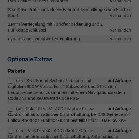
Partikelfilter für Benzinmotoren
vorhanden
Seat Drive Profil- individuelle Fahrprofileinstellungen von Eco bis
Sport
vorhanden
Zentralverriegelung mit Funkfernbedienung und 2
Funkklappschlüssel
vorhanden
dynamische Leuchtweitenregulierung
vorhanden
Optionale Extras
Pakete
Seat Sound System Premiunm mit
auf Anfrage
PNS
digitalem 300 W Verstärker , 1 Subwoofer und 6 Premium
Lautsprechern- nur zusammen mit einem Navigationssystem
Code ZN1 und Reserverad Code PG6-
Paket Drive M : ACC adaptive Cruise
auf Anfrage
PAC
Control mit automatischer Distanzhaltung, bei DSG Getriebe mit
Follow -to-Stopp Funktion- nicht bestellbar für 1.0 MPI 59 kW-
Pack Drive XL:ACC adaptive Cruise
auf Anfrage
PDN
Control mit automatischer Distanzhaltung, Automatische