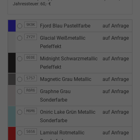
Jahressteuer:
60,- €
9K9K
Fjord Blau Pastellfarbe
auf Anfrage
2Y2Y
Glacial Weißmetallic
auf Anfrage
Perleffekt
0E0E
Midnight Schwarzmetallic
auf Anfrage
Perleffekt
S7S7
Magnetic Grau Metallic
auf Anfrage
R6R6
Graphne Grau
auf Anfrage
Sonderfarbe
M6M6
Oniric Lake Grün Metallic
auf Anfrage
Sonderfarbe
S6S6
Laminal Rotmetallic
auf Anfrage