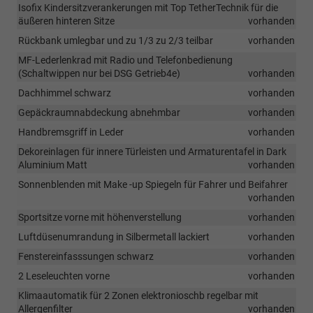
Isofix Kindersitzverankerungen mit Top TetherTechnik für die
äußeren hinteren Sitze
vorhanden
Rückbank umlegbar und zu 1/3 zu 2/3 teilbar
vorhanden
MF-Lederlenkrad mit Radio und Telefonbedienung
(Schaltwippen nur bei DSG Getrieb4e)
vorhanden
Dachhimmel schwarz
vorhanden
Gepäckraumnabdeckung abnehmbar
vorhanden
Handbremsgriff in Leder
vorhanden
Dekoreinlagen für innere Türleisten und Armaturentafel in Dark
Aluminium Matt
vorhanden
Sonnenblenden mit Make -up Spiegeln für Fahrer und Beifahrer
vorhanden
Sportsitze vorne mit höhenverstellung
vorhanden
Luftdüsenumrandung in Silbermetall lackiert
vorhanden
Fenstereinfasssungen schwarz
vorhanden
2 Leseleuchten vorne
vorhanden
Klimaautomatik für 2 Zonen elektronioschb regelbar mit
Allergenfilter
vorhanden