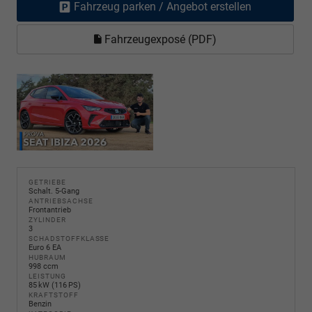
Fahrzeug parken / Angebot erstellen
Fahrzeugexposé (PDF)
GETRIEBE
Schalt. 5-Gang
ANTRIEBSACHSE
Frontantrieb
ZYLINDER
3
SCHADSTOFFKLASSE
Euro 6 EA
HUBRAUM
998 ccm
LEISTUNG
85 kW (116 PS)
KRAFTSTOFF
Benzin