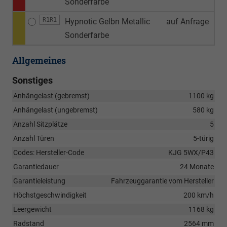
Sonderfarbe
R1R1
Hypnotic Gelbn Metallic
auf Anfrage
Sonderfarbe
Allgemeines
Sonstiges
Anhängelast (gebremst)
1100 kg
Anhängelast (ungebremst)
580 kg
Anzahl Sitzplätze
5
Anzahl Türen
5-türig
Codes: Hersteller-Code
KJG 5WX/P43
Garantiedauer
24 Monate
Garantieleistung
Fahrzeuggarantie vom Hersteller
Höchstgeschwindigkeit
200 km/h
Leergewicht
1168 kg
Radstand
2564 mm