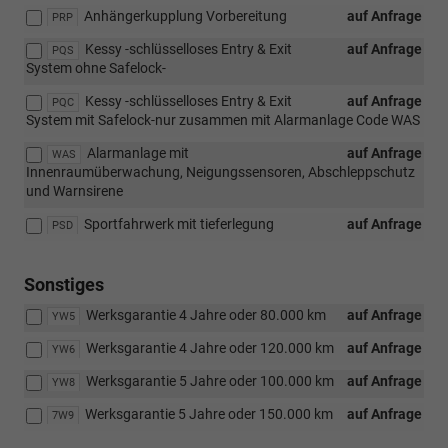
Anhängerkupplung Vorbereitung
auf Anfrage
PRP
Kessy -schlüsselloses Entry & Exit
auf Anfrage
PQS
System ohne Safelock-
Kessy -schlüsselloses Entry & Exit
auf Anfrage
PQC
System mit Safelock-nur zusammen mit Alarmanlage Code WAS
Alarmanlage mit
auf Anfrage
WAS
Innenraumüberwachung, Neigungssensoren, Abschleppschutz
und Warnsirene
Sportfahrwerk mit tieferlegung
auf Anfrage
PSD
Sonstiges
Werksgarantie 4 Jahre oder 80.000 km
auf Anfrage
YW5
Werksgarantie 4 Jahre oder 120.000 km
auf Anfrage
YW6
Werksgarantie 5 Jahre oder 100.000 km
auf Anfrage
YW8
Werksgarantie 5 Jahre oder 150.000 km
auf Anfrage
7W9