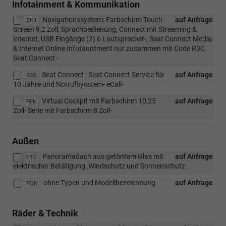
Infotainment & Kommunikation
Navigationssystem: Farbschirm Touch
auf Anfrage
ZN1
Screen 9,2 Zoll, Sprachbedienung, Connect mit Streaming &
Internet, USB Eingänge (2) 6 Lautsprecher-, Seat Connect Media
& Internet Online Infotauntment nur zusammen mit Code R3C
Seat Connect -
Seat Connect : Seat Connect Service für
auf Anfrage
R3C
10 Jahre und Notrufsysstem- eCall-
Virtual Cockpit mit Farbschirm 10,25
auf Anfrage
PFK
Zoll- Serie mit Farbschirm 8 Zoll-
Außen
Panoramadach aus getöntem Glas mit
auf Anfrage
PTC
elektrischer Betätigung ,Windschutz und Sonnenschutz
ohne Typen und Modellbezeichnung
auf Anfrage
PQN
Räder & Technik