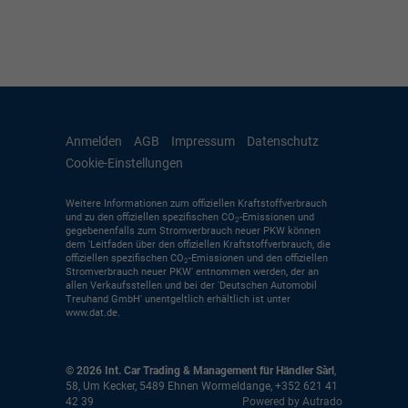
Anmelden
AGB
Impressum
Datenschutz
Cookie-Einstellungen
Weitere Informationen zum offiziellen Kraftstoffverbrauch
und zu den offiziellen spezifischen CO
-Emissionen und
2
gegebenenfalls zum Stromverbrauch neuer PKW können
dem 'Leitfaden über den offiziellen Kraftstoffverbrauch, die
offiziellen spezifischen CO
-Emissionen und den offiziellen
2
Stromverbrauch neuer PKW' entnommen werden, der an
allen Verkaufsstellen und bei der 'Deutschen Automobil
Treuhand GmbH' unentgeltlich erhältlich ist unter
www.dat.de.
© 2026
Int. Car Trading & Management für Händler Sàrl
,
58, Um Kecker
,
5489
Ehnen Wormeldange,
+352 621 41
42 39
Powered by Autrado