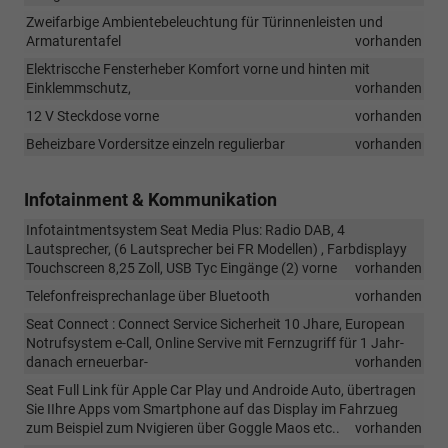
Zweifarbige Ambientebeleuchtung für Türinnenleisten und
Armaturentafel
vorhanden
Elektriscche Fensterheber Komfort vorne und hinten mit
Einklemmschutz,
vorhanden
12 V Steckdose vorne
vorhanden
Beheizbare Vordersitze einzeln regulierbar
vorhanden
Infotainment & Kommunikation
Infotaintmentsystem Seat Media Plus: Radio DAB, 4
Lautsprecher, (6 Lautsprecher bei FR Modellen) , Farbdisplayy
Touchscreen 8,25 Zoll, USB Tyc Eingänge (2) vorne
vorhanden
Telefonfreisprechanlage über Bluetooth
vorhanden
Seat Connect : Connect Service Sicherheit 10 Jhare, European
Notrufsystem e-Call, Online Servive mit Fernzugriff für 1 Jahr-
danach erneuerbar-
vorhanden
Seat Full Link für Apple Car Play und Androide Auto, übertragen
Sie IIhre Apps vom Smartphone auf das Display im Fahrzueg
zum Beispiel zum Nvigieren über Goggle Maos etc..
vorhanden