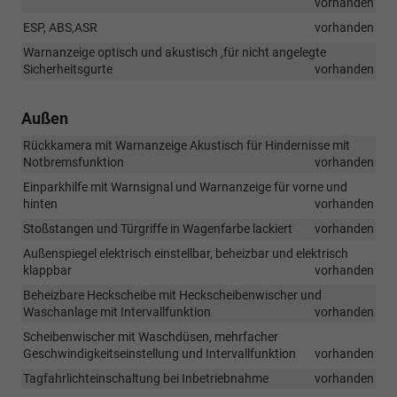
vorhanden
ESP, ABS,ASR
vorhanden
Warnanzeige optisch und akustisch ,für nicht angelegte
Sicherheitsgurte
vorhanden
Außen
Rückkamera mit Warnanzeige Akustisch für Hindernisse mit
Notbremsfunktion
vorhanden
Einparkhilfe mit Warnsignal und Warnanzeige für vorne und
hinten
vorhanden
Stoßstangen und Türgriffe in Wagenfarbe lackiert
vorhanden
Außenspiegel elektrisch einstellbar, beheizbar und elektrisch
klappbar
vorhanden
Beheizbare Heckscheibe mit Heckscheibenwischer und
Waschanlage mit Intervallfunktion
vorhanden
Scheibenwischer mit Waschdüsen, mehrfacher
Geschwindigkeitseinstellung und Intervallfunktion
vorhanden
Tagfahrlichteinschaltung bei Inbetriebnahme
vorhanden