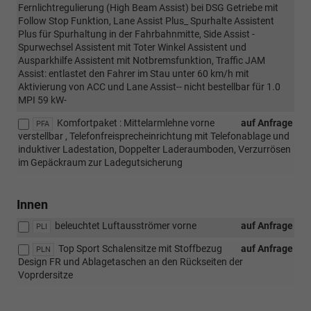
Fernlichtregulierung (High Beam Assist) bei DSG Getriebe mit
Follow Stop Funktion, Lane Assist Plus_ Spurhalte Assistent
Plus für Spurhaltung in der Fahrbahnmitte, Side Assist -
Spurwechsel Assistent mit Toter Winkel Assistent und
Ausparkhilfe Assistent mit Notbremsfunktion, Traffic JAM
Assist: entlastet den Fahrer im Stau unter 60 km/h mit
Aktivierung von ACC und Lane Assist-- nicht bestellbar für 1.0
MPI 59 kW-
Komfortpaket : Mittelarmlehne vorne
auf Anfrage
PFA
verstellbar , Telefonfreisprecheinrichtung mit Telefonablage und
induktiver Ladestation, Doppelter Laderaumboden, Verzurrösen
im Gepäckraum zur Ladegutsicherung
Innen
beleuchtet Luftausströmer vorne
auf Anfrage
PLI
Top Sport Schalensitze mit Stoffbezug
auf Anfrage
PLN
Design FR und Ablagetaschen an den Rückseiten der
Voprdersitze