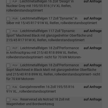
Leichtmetallfelgen 16 Zoll "Design" in
auf Anfrage
PJP
Nuclear Grey mit 195/55 R16 )1V XL Reifen,
rollwiderstandsoptimiert
Leichtmetallfelgen 17 Zoll "Dynamic" in
auf Anfrage
PUR
Silber mit 15/45 R17 91W XL Reifen, rollwiderstandsoptimiert
Leichtmetallfelgen 117 Zoll "Dynamic
auf Anfrage
PUS
Sport" Machined Black mit glanzgedrehter Oberfläche und
215/45 R17 91W XL Reifen, rollwiderstandsoptimiert
Leichtmetallfelgen 18 Zoll"Performance
auf Anfrage
PUT
in Anthrazitgrau mit 215/40 R18 89W XL Reifen,
rollwiderstandsoptimiert- nicht für 70 kW Motoren-
Leichtmetallfelgen 18 Zoll"Performance
auf Anfrage
PUV
Soprt Machined in Black Matt mit glanzgedrehter Oberfläche
und 215/40 R18 89W XL Reifen, rollwiderstandsoptimiert- nicht
für 70 kW Motoren-
Ganzjahresreifen 16 Zoll 195/55 R16
auf Anfrage
PJ6
91V XL , rollwiderstandsoptimiert
Reserverad als Notrad 18 Zoll mit
auf Anfrage
PG6
Wagenheber und Bordwerkzeug