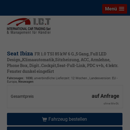
Menü
Seat Ibiza
FR 1.0 TSI 85 kW 6 G.,5 Gang, Full LED
Design,,Klimaautomatik,Sitzheizung, ACC, Armlehne,
Phone Box, Digit..Cockpit,Seat-Full-Link, PDC v+h, 4 lektr.
Fenster dunkel eingefärt
Fahrzeugnr.
:
1030
, unverbindliche Lieferzeit:
12 Wochen
, Landesversion: EU -
Europa,
Neuwagen
auf Anfrage
Gesamtpreis
ohne MwSt.
Fahrzeug bestellen