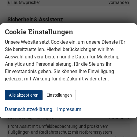
6 Lautswprecher
vorhanden
Sicherheit & Assistenz
Full Airbag: Fahrer und Beifahrerairbag, Seitenairbags vorne,
Cookie Einstellungen
Kopf- und Thoraxairbags für vordere und hintere Passagiere
(Vorhangsystem) Beifahrerairbag abschaltbar
vorhanden
Unsere Website setzt Cookies ein, um unsere Dienste für
Sie bereitzustellen. Hierbei berücksichtigen wir Ihre
High Beam Assist - automatisdhe Fernlichtregulierung-
aufblenden und abblenden-
vorhanden
Auswahl und verarbeiten nur die Daten für Marketing,
Anfahrhilfe Assistent- Hiill Road Control-
vorhanden
Analytics und Personalisierung, für die Sie uns Ihr
Einverständnis geben. Sie können Ihre Einwilligung
Lane Assist- Spurwechsel Assistent- abbschaltbar-
vorhanden
jederzeit mit Wirkung für die Zukunft widerrufen.
Müdigkeitserkennung
vorhanden
Verkehrszeichenerkennung
vorhanden
Alle akzeptieren
Einstellungen
XDS elektronische Differenzialsteuerung
vorhanden
Elektronische Geschwindigkeitsregelanlage ist die neueste
Datenschutzerklärung
Impressum
Technologie von einem Tempomat, mit
Geschwindigkeitsbegrenzer
vorhanden
Front Assist mit Umfeldbeobachtung und proaktivem
Fußgänger- und Radfahrerschutz mit Notbremssystem