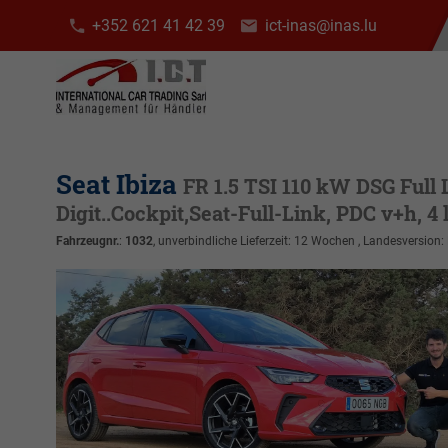
+352 621 41 42 39
ict-inas@inas.lu
Seat Ibiza
FR 1.5 TSI 110 kW DSG Full
Digit..Cockpit,Seat-Full-Link, PDC v+h, 4 
Fahrzeugnr.
:
1032
, unverbindliche Lieferzeit:
12 Wochen
, Landesversion: