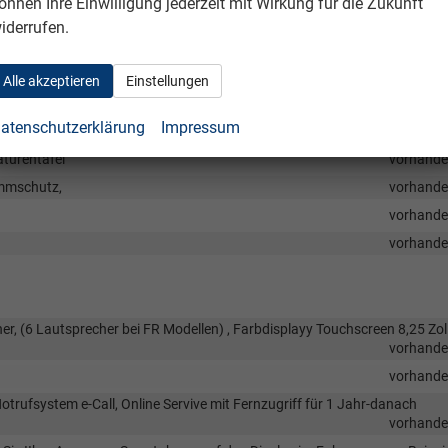
önnen Ihre Einwilligung jederzeit mit Wirkung für die Zukunft
vorhand
iderrufen.
vorhand
vorhand
Alle akzeptieren
Einstellungen
vorhand
atenschutzerklärung
Impressum
filter
vorhand
turentafel
vorhand
emmschutz,
vorhand
vorhand
vorhand
r, (6 Lautsprecher bei FR Modellen) , Farbdisplayy Touchscreen 8,25 Zoll
vorhand
vorhand
otrufsystem e-Call, Online Servive mit Fernzugriff für 1 Jahr-danach
vorhand