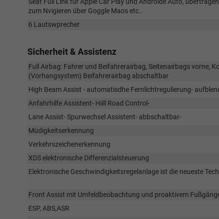
Seat Full Link für Apple Car Play und Androide Auto, übertrag
zum Nvigieren über Goggle Maos etc..
6 Lautswprecher
Sicherheit & Assistenz
Full Airbag: Fahrer und Beifahrerairbag, Seitenairbags vorne, 
(Vorhangsystem) Beifahrerairbag abschaltbar
High Beam Assist - automatisdhe Fernlichtregulierung- aufble
Anfahrhilfe Assistent- Hiill Road Control-
Lane Assist- Spurwechsel Assistent- abbschaltbar-
Müdigkeitserkennung
Verkehrszeichenerkennung
XDS elektronische Differenzialsteuerung
Elektronische Geschwindigkeitsregelanlage ist die neueste Te
Front Assist mit Umfeldbeobachtung und proaktivem Fußgäng
ESP, ABS,ASR