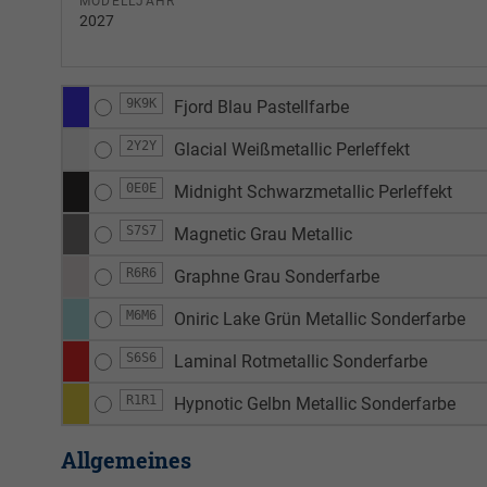
MODELLJAHR
2027
9K9K
Fjord Blau Pastellfarbe
2Y2Y
Glacial Weißmetallic Perleffekt
0E0E
Midnight Schwarzmetallic Perleffekt
S7S7
Magnetic Grau Metallic
R6R6
Graphne Grau Sonderfarbe
M6M6
Oniric Lake Grün Metallic Sonderfarbe
S6S6
Laminal Rotmetallic Sonderfarbe
R1R1
Hypnotic Gelbn Metallic Sonderfarbe
Allgemeines