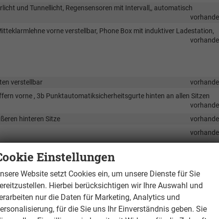
licht und Tunnellicht, Regensensoren mit Intervall,, automatisch
vorhand
teklarmlehne vorne verstellbar, Phone Box mit induktiver Ladestation,
vorhand
ten verstellbar
vorhand
fern vorne , 3b Punktautomatiksicherheitsgurte hinten an allen Sitzen
vorhand
ßeren hinteren Sitze
vorhand
vorhand
n nur bei DSG Getrieb4e)
vorhand
Cookie Einstellungen
vorhand
nsere Website setzt Cookies ein, um unsere Dienste für Sie
vorhand
ereitzustellen. Hierbei berücksichtigen wir Ihre Auswahl und
vorhand
erarbeiten nur die Daten für Marketing, Analytics und
k Aluminium Matt
vorhand
ersonalisierung, für die Sie uns Ihr Einverständnis geben. Sie
vorhand