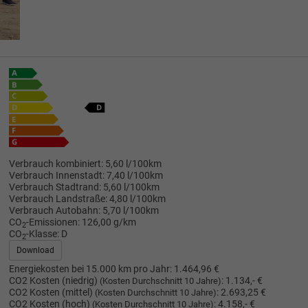
Verbrauch kombiniert:
5,60 l/100km
Verbrauch Innenstadt:
7,40 l/100km
Verbrauch Stadtrand:
5,60 l/100km
Verbrauch Landstraße:
4,80 l/100km
Verbrauch Autobahn:
5,70 l/100km
CO
-Emissionen:
126,00 g/km
2
CO
-Klasse:
D
2
Download
Energiekosten bei 15.000 km pro Jahr:
1.464,96 €
CO2 Kosten (niedrig)
:
1.134,- €
(Kosten Durchschnitt 10 Jahre)
CO2 Kosten (mittel)
:
2.693,25 €
(Kosten Durchschnitt 10 Jahre)
CO2 Kosten (hoch)
:
4.158,- €
(Kosten Durchschnitt 10 Jahre)