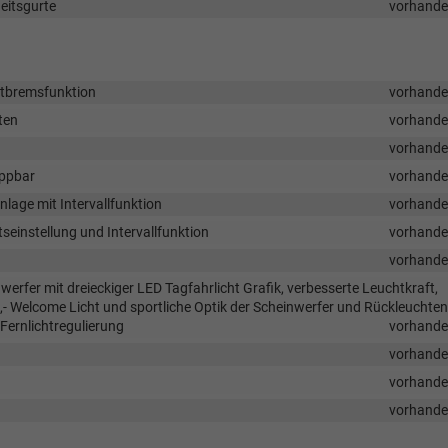
eitsgurte
vorhand
otbremsfunktion
vorhand
ten
vorhand
vorhand
appbar
vorhand
age mit Intervallfunktion
vorhand
einstellung und Intervallfunktion
vorhand
vorhand
werfer mit dreieckiger LED Tagfahrlicht Grafik, verbesserte Leuchtkraft,
g,- Welcome Licht und sportliche Optik der Scheinwerfer und Rückleuchten
Fernlichtregulierung
vorhand
vorhand
vorhand
vorhand