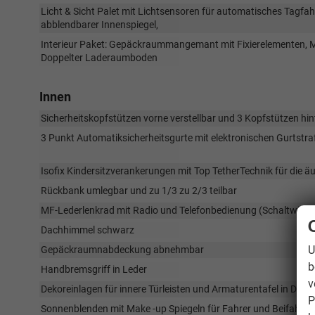
Licht & Sicht Palet mit Lichtsensoren für automatisches Tagfahr
abblendbarer Innenspiegel,
Interieur Paket: Gepäckraummangemant mit Fixierelementen, Mit
Doppelter Laderaumboden
Innen
Sicherheitskopfstützen vorne verstellbar und 3 Kopfstützen hin
3 Punkt Automatiksicherheitsgurte mit elektronischen Gurtstraf
Isofix Kindersitzverankerungen mit Top TetherTechnik für die äu
Rückbank umlegbar und zu 1/3 zu 2/3 teilbar
MF-Lederlenkrad mit Radio und Telefonbedienung (Schaltwippe
Dachhimmel schwarz
U
Gepäckraumnabdeckung abnehmbar
b
Handbremsgriff in Leder
v
Dekoreinlagen für innere Türleisten und Armaturentafel in Dar
P
Sonnenblenden mit Make -up Spiegeln für Fahrer und Beifahrer