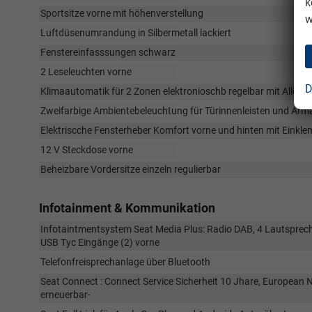
k
Sportsitze vorne mit höhenverstellung
w
Luftdüsenumrandung in Silbermetall lackiert
Fenstereinfasssungen schwarz
2 Leseleuchten vorne
D
Klimaautomatik für 2 Zonen elektronioschb regelbar mit Allergen
Zweifarbige Ambientebeleuchtung für Türinnenleisten und Arma
Elektriscche Fensterheber Komfort vorne und hinten mit Einkl
12 V Steckdose vorne
Beheizbare Vordersitze einzeln regulierbar
Infotainment & Kommunikation
Infotaintmentsystem Seat Media Plus: Radio DAB, 4 Lautspreche
USB Tyc Eingänge (2) vorne
Telefonfreisprechanlage über Bluetooth
Seat Connect : Connect Service Sicherheit 10 Jhare, European N
erneuerbar-