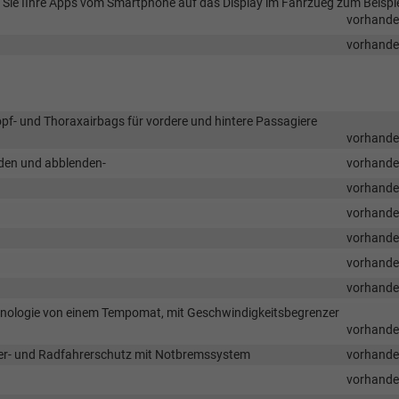
en Sie IIhre Apps vom Smartphone auf das Display im Fahrzueg zum Beispi
vorhand
vorhand
Kopf- und Thoraxairbags für vordere und hintere Passagiere
vorhand
nden und abblenden-
vorhand
vorhand
vorhand
vorhand
vorhand
vorhand
chnologie von einem Tempomat, mit Geschwindigkeitsbegrenzer
vorhand
er- und Radfahrerschutz mit Notbremssystem
vorhand
vorhand