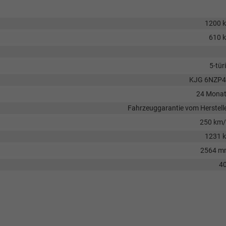
1200 
610 
5-tür
KJG 6NZP4
24 Mona
Fahrzeuggarantie vom Herstell
250 km
1231 
2564 m
40