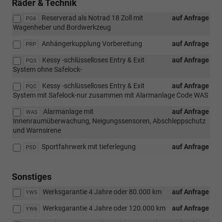
Räder & Technik
Reserverad als Notrad 18 Zoll mit
auf Anfrage
PG6
Wagenheber und Bordwerkzeug
Anhängerkupplung Vorbereitung
auf Anfrage
PRP
Kessy -schlüsselloses Entry & Exit
auf Anfrage
PQS
System ohne Safelock-
Kessy -schlüsselloses Entry & Exit
auf Anfrage
PQC
System mit Safelock-nur zusammen mit Alarmanlage Code WAS
Alarmanlage mit
auf Anfrage
WAS
Innenraumüberwachung, Neigungssensoren, Abschleppschutz
und Warnsirene
Sportfahrwerk mit tieferlegung
auf Anfrage
PSD
Sonstiges
Werksgarantie 4 Jahre oder 80.000 km
auf Anfrage
YW5
Werksgarantie 4 Jahre oder 120.000 km
auf Anfrage
YW6