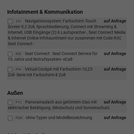
Infotainment & Kommunikation
Navigationssystem: Farbschirm Touch
auf Anfrage
ZN1
Screen 9,2 Zoll, Sprachbedienung, Connect mit Streaming &
Internet, USB Eingänge (2) 6 Lautsprecher-, Seat Connect Media
& Internet Online Infotauntment nur zusammen mit Code R3C
Seat Connect -
Seat Connect : Seat Connect Service für
auf Anfrage
R3C
10 Jahre und Notrufsysstem- eCall-
Virtual Cockpit mit Farbschirm 10,25
auf Anfrage
PFK
Zoll- Serie mit Farbschirm 8 Zoll-
Außen
Panoramadach aus getöntem Glas mit
auf Anfrage
PTC
elektrischer Betätigung ,Windschutz und Sonnenschutz
ohne Typen und Modellbezeichnung
auf Anfrage
PQN