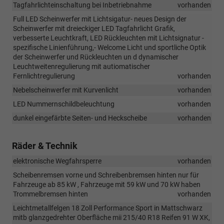
Tagfahrlichteinschaltung bei Inbetriebnahme
vorhanden
Full LED Scheinwerfer mit Lichtsigatur- neues Design der
Scheinwerfer mit dreieckiger LED Tagfahrlicht Grafik,
verbesserte Leuchtkraft, LED Rückleuchten mit Lichtsignatur -
spezifische Linienführung,- Welcome Licht und sportliche Optik
der Scheinwerfer und Rückleuchten un d dynamischer
Leuchtweitenregulierung mit autiomatischer
Fernlichtregulierung
vorhanden
Nebelscheinwerfer mit Kurvenlicht
vorhanden
LED Nummernschildbeleuchtung
vorhanden
dunkel eingefärbte Seiten- und Heckscheibe
vorhanden
Räder & Technik
elektronische Wegfahrsperre
vorhanden
Scheibenremsen vorne und Schreibenbremsen hinten nur für
Fahrzeuge ab 85 kW , Fahrzeuge mit 59 kW und 70 kW haben
Trommelbremsen hinten
vorhanden
Leichtmetallfelgen 18 Zoll Performance Sport in Mattschwarz
mitb glanzgedrehter Oberfläche mii 215/40 R18 Reifen 91 W XK,