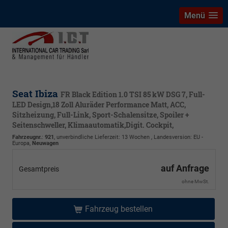
Menü
Seat Ibiza
FR Black Edition 1.0 TSI 85 kW DSG 7, Full-
LED Design,18 Zoll Aluräder Performance Matt, ACC,
Sitzheizung, Full-Link, Sport-Schalensitze, Spoiler +
Seitenschweller, Klimaautomatik,Digit. Cockpit,
Fahrzeugnr.
:
921
, unverbindliche Lieferzeit:
13 Wochen
, Landesversion: EU -
Europa,
Neuwagen
auf Anfrage
Gesamtpreis
ohne MwSt.
Fahrzeug bestellen