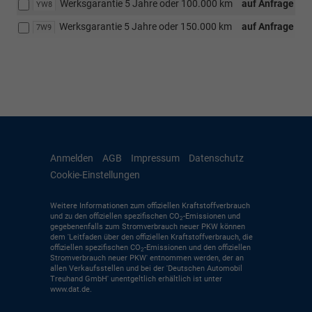
Werksgarantie 5 Jahre oder 100.000 km
auf Anfrage
YW8
Werksgarantie 5 Jahre oder 150.000 km
auf Anfrage
7W9
Anmelden
AGB
Impressum
Datenschutz
Cookie-Einstellungen
Weitere Informationen zum offiziellen Kraftstoffverbrauch
und zu den offiziellen spezifischen CO
-Emissionen und
2
gegebenenfalls zum Stromverbrauch neuer PKW können
dem 'Leitfaden über den offiziellen Kraftstoffverbrauch, die
offiziellen spezifischen CO
-Emissionen und den offiziellen
2
Stromverbrauch neuer PKW' entnommen werden, der an
allen Verkaufsstellen und bei der 'Deutschen Automobil
Treuhand GmbH' unentgeltlich erhältlich ist unter
www.dat.de.