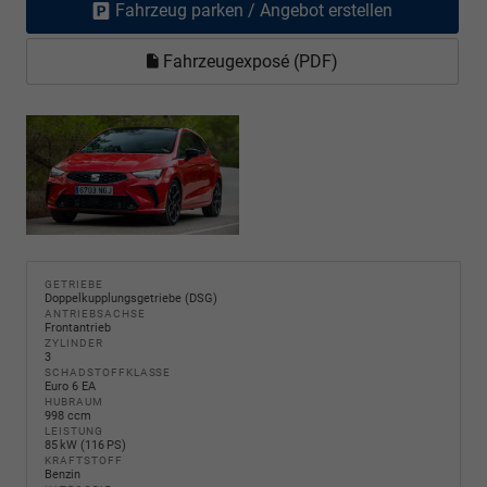
Fahrzeug parken / Angebot erstellen
Fahrzeugexposé (PDF)
GETRIEBE
Doppelkupplungsgetriebe (DSG)
ANTRIEBSACHSE
Frontantrieb
ZYLINDER
3
SCHADSTOFFKLASSE
Euro 6 EA
HUBRAUM
998 ccm
LEISTUNG
85 kW (116 PS)
KRAFTSTOFF
Benzin