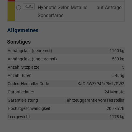
R1R1
Hypnotic Gelbn Metallic
auf Anfrage
Sonderfarbe
Allgemeines
Sonstiges
Anhängelast (gebremst)
1100 kg
Anhängelast (ungebremst)
580 kg
Anzahl Sitzplätze
5
Anzahl Türen
5-türig
Codes: Hersteller-Code
KJG 5WZ/P46/PML/PW2
Garantiedauer
24 Monate
Garantieleistung
Fahrzeuggarantie vom Hersteller
Höchstgeschwindigkeit
200 km/h
Leergewicht
1178 kg