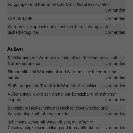
Fußgänger- und Radfahrerschutz mit Notbremssystem
vorhanden
ESP, ABS,ASR
vorhanden
Warnanzeige optisch und akustisch ,für nicht angelegte
Sicherheitsgurte
vorhanden
Außen
Rückkamera mit Warnanzeige Akustisch für Hindernisse mit
Notbremsfunktion
vorhanden
Einparkhilfe mit Warnsignal und Warnanzeige für vorne und
hinten
vorhanden
Stoßstangen und Türgriffe in Wagenfarbe lackiert
vorhanden
Außenspiegel elektrisch einstellbar, beheizbar und elektrisch
klappbar
vorhanden
Beheizbare Heckscheibe mit Heckscheibenwischer und
Waschanlage mit Intervallfunktion
vorhanden
Scheibenwischer mit Waschdüsen, mehrfacher
Geschwindigkeitseinstellung und Intervallfunktion
vorhanden