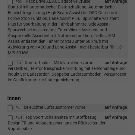
Pack Drive XL:ACC adaptive Cruise
auf Anfrage
PDN
Control mit automatischer Distanzhaltung, Automatische
Fernlichtregulierung (High Beam Assist) bei DSG Getriebe mit
Follow Stop Funktion, Lane Assist Plus_ Spurhalte Assistent
Plus für Spurhaltung in der Fahrbahnmitte, Side Assist -
Spurwechsel Assistent mit Toter Winkel Assistent und
Ausparkhilfe Assistent mit Notbremsfunktion, Traffic JAM
Assist: entlastet den Fahrer im Stau unter 60 km/h mit
Aktivierung von ACC und Lane Assist-- nicht bestellbar für 1.0
MPI 59 kW-
Komfortpaket : Mittelarmlehne vorne
auf Anfrage
PFA
verstellbar , Telefonfreisprecheinrichtung mit Telefonablage und
induktiver Ladestation, Doppelter Laderaumboden, Verzurrösen
im Gepäckraum zur Ladegutsicherung
Innen
beleuchtet Luftausströmer vorne
auf Anfrage
PLI
Top Sport Schalensitze mit Stoffbezug
auf Anfrage
PLN
Design FR und Ablagetaschen an den Rückseiten der
Voprdersitze