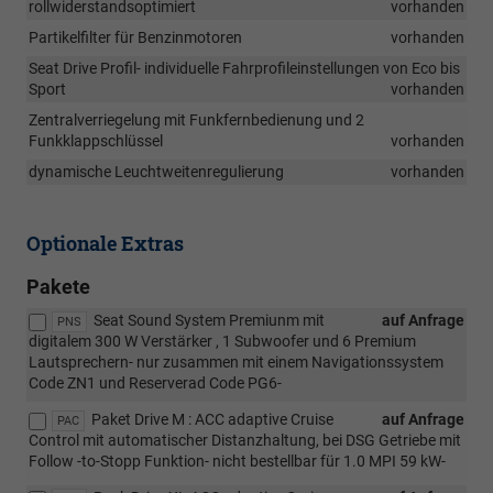
rollwiderstandsoptimiert
vorhanden
Partikelfilter für Benzinmotoren
vorhanden
Seat Drive Profil- individuelle Fahrprofileinstellungen von Eco bis
Sport
vorhanden
Zentralverriegelung mit Funkfernbedienung und 2
Funkklappschlüssel
vorhanden
dynamische Leuchtweitenregulierung
vorhanden
Optionale Extras
Pakete
Seat Sound System Premiunm mit
auf Anfrage
PNS
digitalem 300 W Verstärker , 1 Subwoofer und 6 Premium
Lautsprechern- nur zusammen mit einem Navigationssystem
Code ZN1 und Reserverad Code PG6-
Paket Drive M : ACC adaptive Cruise
auf Anfrage
PAC
Control mit automatischer Distanzhaltung, bei DSG Getriebe mit
Follow -to-Stopp Funktion- nicht bestellbar für 1.0 MPI 59 kW-