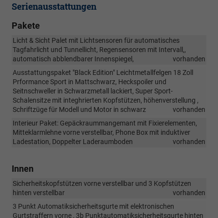
Serienausstattungen
Pakete
Licht & Sicht Palet mit Lichtsensoren für automatisches
Tagfahrlicht und Tunnellicht, Regensensoren mit Intervall,,
automatisch abblendbarer Innenspiegel,
vorhanden
Ausstattungspaket "Black Edition" Leichtmetallfelgen 18 Zoll
Prformance Sport in Mattschwarz, Heckspoiler und
Seitnschweller in Schwarzmetall lackiert, Super Sport-
Schalensitze mit integhrierten Kopfstützen, höhenverstellung ,
Schriftzüge für Modell und Motor in schwarz
vorhanden
Interieur Paket: Gepäckraummangemant mit Fixierelementen,
Mitteklarmlehne vorne verstellbar, Phone Box mit induktiver
Ladestation, Doppelter Laderaumboden
vorhanden
Innen
Sicherheitskopfstützen vorne verstellbar und 3 Kopfstützen
hinten verstellbar
vorhanden
3 Punkt Automatiksicherheitsgurte mit elektronischen
Gurtstraffern vorne , 3b Punktautomatiksicherheitsgurte hinten