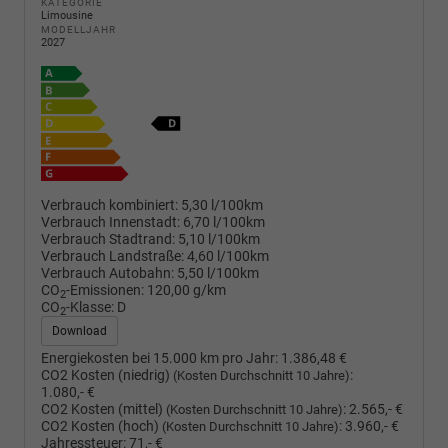
KATEGORIE
Limousine
MODELLJAHR
2027
Verbrauch kombiniert:
5,30 l/100km
Verbrauch Innenstadt:
6,70 l/100km
Verbrauch Stadtrand:
5,10 l/100km
Verbrauch Landstraße:
4,60 l/100km
Verbrauch Autobahn:
5,50 l/100km
CO
-Emissionen:
120,00 g/km
2
CO
-Klasse:
D
2
Download
Energiekosten bei 15.000 km pro Jahr:
1.386,48 €
CO2 Kosten (niedrig)
:
(Kosten Durchschnitt 10 Jahre)
1.080,- €
CO2 Kosten (mittel)
:
2.565,- €
(Kosten Durchschnitt 10 Jahre)
CO2 Kosten (hoch)
:
3.960,- €
(Kosten Durchschnitt 10 Jahre)
Jahressteuer:
71,- €