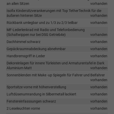
an allen Sitzen
vorhanden
Isofix Kindersitzverankerungen mit Top TetherTechnik für die
äußeren hinteren Sitze
vorhanden
Rückbank umlegbar und zu 1/3 zu 2/3 teilbar
vorhanden
MF-Lederlenkrad mit Radio und Telefonbedienung
(Schaltwippen nur bei DSG Getrieb4e)
vorhanden
Dachhimmel schwarz
vorhanden
Gepäckraumnabdeckung abnehmbar
vorhanden
Handbremsgriff in Leder
vorhanden
Dekoreinlagen für innere Türleisten und Armaturentafel in Dark
Aluminium Matt
vorhanden
Sonnenblenden mit Make -up Spiegeln für Fahrer und Beifahrer
vorhanden
Sportsitze vorne mit höhenverstellung
vorhanden
Luftdüsenumrandung in Silbermetall lackiert
vorhanden
Fenstereinfasssungen schwarz
vorhanden
2 Leseleuchten vorne
vorhanden