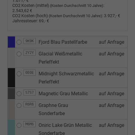
1.071,- €
CO2 Kosten (mittel)
:
(Kosten Durchschnitt 10 Jahre)
2.543,62 €
CO2 Kosten (hoch)
:
3.927,- €
(Kosten Durchschnitt 10 Jahre)
Jahressteuer:
69,- €
9K9K
Fjord Blau Pastellfarbe
auf Anfrage
2Y2Y
Glacial Weißmetallic
auf Anfrage
Perleffekt
0E0E
Midnight Schwarzmetallic
auf Anfrage
Perleffekt
S7S7
Magnetic Grau Metallic
auf Anfrage
R6R6
Graphne Grau
auf Anfrage
Sonderfarbe
M6M6
Oniric Lake Grün Metallic
auf Anfrage
Sonderfarbe