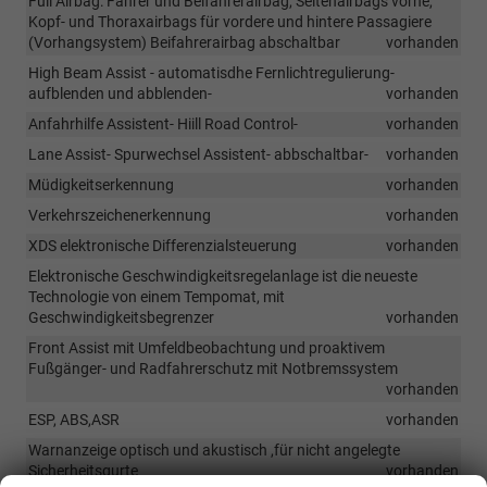
Full Airbag: Fahrer und Beifahrerairbag, Seitenairbags vorne,
Kopf- und Thoraxairbags für vordere und hintere Passagiere
(Vorhangsystem) Beifahrerairbag abschaltbar
vorhanden
High Beam Assist - automatisdhe Fernlichtregulierung-
aufblenden und abblenden-
vorhanden
Anfahrhilfe Assistent- Hiill Road Control-
vorhanden
Lane Assist- Spurwechsel Assistent- abbschaltbar-
vorhanden
Müdigkeitserkennung
vorhanden
Verkehrszeichenerkennung
vorhanden
XDS elektronische Differenzialsteuerung
vorhanden
Elektronische Geschwindigkeitsregelanlage ist die neueste
Technologie von einem Tempomat, mit
Geschwindigkeitsbegrenzer
vorhanden
Front Assist mit Umfeldbeobachtung und proaktivem
Fußgänger- und Radfahrerschutz mit Notbremssystem
vorhanden
ESP, ABS,ASR
vorhanden
Warnanzeige optisch und akustisch ,für nicht angelegte
Sicherheitsgurte
vorhanden