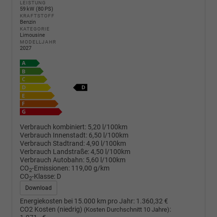
LEISTUNG
59 kW (80 PS)
KRAFTSTOFF
Benzin
KATEGORIE
Limousine
MODELLJAHR
2027
Verbrauch kombiniert:
5,20 l/100km
Verbrauch Innenstadt:
6,50 l/100km
Verbrauch Stadtrand:
4,90 l/100km
Verbrauch Landstraße:
4,50 l/100km
Verbrauch Autobahn:
5,60 l/100km
CO
-Emissionen:
119,00 g/km
2
CO
-Klasse:
D
2
Download
Energiekosten bei 15.000 km pro Jahr:
1.360,32 €
CO2 Kosten (niedrig)
:
(Kosten Durchschnitt 10 Jahre)