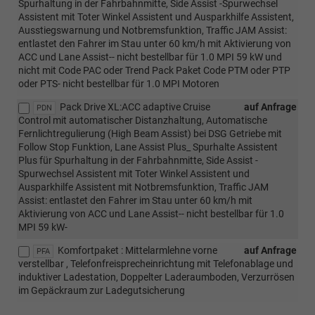
Spurhaltung in der Fahrbahnmitte, Side Assist -Spurwechsel
Assistent mit Toter Winkel Assistent und Ausparkhilfe Assistent,
Ausstiegswarnung und Notbremsfunktion, Traffic JAM Assist:
entlastet den Fahrer im Stau unter 60 km/h mit Aktivierung von
ACC und Lane Assist-- nicht bestellbar für 1.0 MPI 59 kW und
nicht mit Code PAC oder Trend Pack Paket Code PTM oder PTP
oder PTS- nicht bestellbar für 1.0 MPI Motoren
Pack Drive XL:ACC adaptive Cruise
auf Anfrage
PDN
Control mit automatischer Distanzhaltung, Automatische
Fernlichtregulierung (High Beam Assist) bei DSG Getriebe mit
Follow Stop Funktion, Lane Assist Plus_ Spurhalte Assistent
Plus für Spurhaltung in der Fahrbahnmitte, Side Assist -
Spurwechsel Assistent mit Toter Winkel Assistent und
Ausparkhilfe Assistent mit Notbremsfunktion, Traffic JAM
Assist: entlastet den Fahrer im Stau unter 60 km/h mit
Aktivierung von ACC und Lane Assist-- nicht bestellbar für 1.0
MPI 59 kW-
Komfortpaket : Mittelarmlehne vorne
auf Anfrage
PFA
verstellbar , Telefonfreisprecheinrichtung mit Telefonablage und
induktiver Ladestation, Doppelter Laderaumboden, Verzurrösen
im Gepäckraum zur Ladegutsicherung