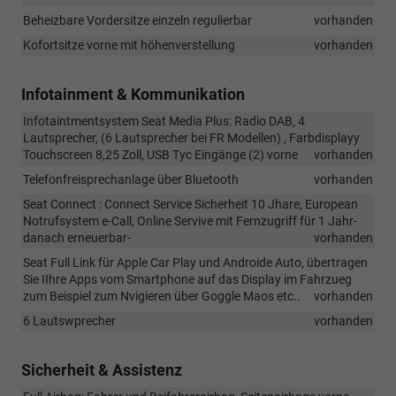
Beheizbare Vordersitze einzeln regulierbar
vorhanden
Kofortsitze vorne mit höhenverstellung
vorhanden
Infotainment & Kommunikation
Infotaintmentsystem Seat Media Plus: Radio DAB, 4
Lautsprecher, (6 Lautsprecher bei FR Modellen) , Farbdisplayy
Touchscreen 8,25 Zoll, USB Tyc Eingänge (2) vorne
vorhanden
Telefonfreisprechanlage über Bluetooth
vorhanden
Seat Connect : Connect Service Sicherheit 10 Jhare, European
Notrufsystem e-Call, Online Servive mit Fernzugriff für 1 Jahr-
danach erneuerbar-
vorhanden
Seat Full Link für Apple Car Play und Androide Auto, übertragen
Sie IIhre Apps vom Smartphone auf das Display im Fahrzueg
zum Beispiel zum Nvigieren über Goggle Maos etc..
vorhanden
6 Lautswprecher
vorhanden
Sicherheit & Assistenz