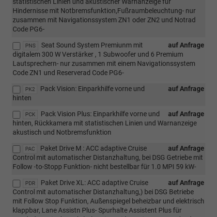
statistischen Linien und akustischer Warnanzeige für
Hindernisse mit Notbremsfunktion,Fußraumbeleuchtung- nur
zusammen mit Navigationssystem ZN1 oder ZN2 und Notrad
Code PG6-
Seat Sound System Premiunm mit
auf Anfrage
PNS
digitalem 300 W Verstärker , 1 Subwoofer und 6 Premium
Lautsprechern- nur zusammen mit einem Navigationssystem
Code ZN1 und Reserverad Code PG6-
Pack Vision: Einparkhilfe vorne und
auf Anfrage
PK2
hinten
Pack Vision Plus: Einparkhilfe vorne und
auf Anfrage
PCK
hinten, Rückkamera mit statistischen Linien und Warnanzeige
akustisch und Notbremsfunktion
Paket Drive M : ACC adaptive Cruise
auf Anfrage
PAC
Control mit automatischer Distanzhaltung, bei DSG Getriebe mit
Follow -to-Stopp Funktion- nicht bestellbar für 1.0 MPI 59 kW-
Paket Drive XL: ACC adaptive Cruise
auf Anfrage
PDR
Control mit automatischer Distanzhaltung,) bei DSG Betriebe
mit Follow Stop Funktion, Außenspiegel beheizbar und elektrisch
klappbar, Lane Assistn Plus- Spurhalte Assistent Plus für