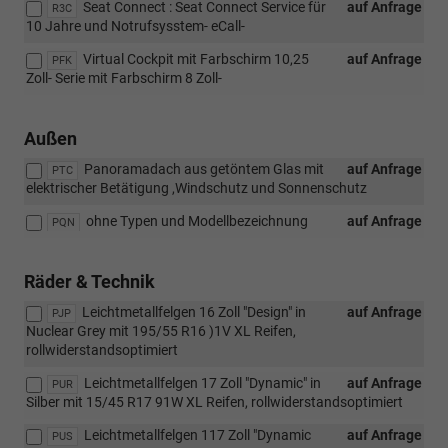
Seat Connect : Seat Connect Service für
auf Anfrage
R3C
10 Jahre und Notrufsysstem- eCall-
Virtual Cockpit mit Farbschirm 10,25
auf Anfrage
PFK
Zoll- Serie mit Farbschirm 8 Zoll-
Außen
Panoramadach aus getöntem Glas mit
auf Anfrage
PTC
elektrischer Betätigung ,Windschutz und Sonnenschutz
ohne Typen und Modellbezeichnung
auf Anfrage
PQN
Räder & Technik
Leichtmetallfelgen 16 Zoll "Design" in
auf Anfrage
PJP
Nuclear Grey mit 195/55 R16 )1V XL Reifen,
rollwiderstandsoptimiert
Leichtmetallfelgen 17 Zoll "Dynamic" in
auf Anfrage
PUR
Silber mit 15/45 R17 91W XL Reifen, rollwiderstandsoptimiert
Leichtmetallfelgen 117 Zoll "Dynamic
auf Anfrage
PUS