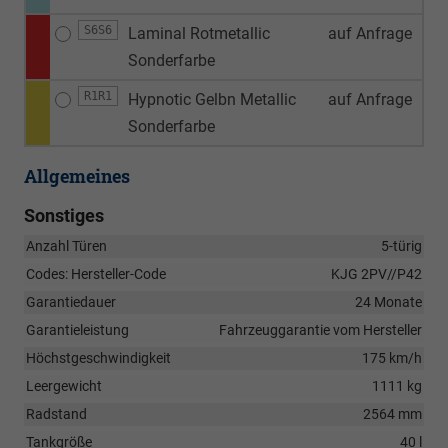
S6S6
Laminal Rotmetallic
auf Anfrage
Sonderfarbe
R1R1
Hypnotic Gelbn Metallic
auf Anfrage
Sonderfarbe
Allgemeines
Sonstiges
Anzahl Türen
5-türig
Codes: Hersteller-Code
KJG 2PV//P42
Garantiedauer
24 Monate
Garantieleistung
Fahrzeuggarantie vom Hersteller
Höchstgeschwindigkeit
175 km/h
Leergewicht
1111 kg
Radstand
2564 mm
Tankgröße
40 l