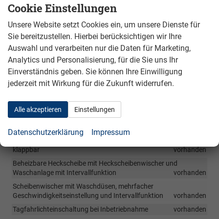
Cookie Einstellungen
Außen
Unsere Website setzt Cookies ein, um unsere Dienste für
Rückkamera mit Warnanzeige Akustisch für Hindernisse mit
Sie bereitzustellen. Hierbei berücksichtigen wir Ihre
Notbremsfunktion
vorhanden
Auswahl und verarbeiten nur die Daten für Marketing,
Einparkhilfe mit Warnsignal und Warnanzeige für hinten
Analytics und Personalisierung, für die Sie uns Ihr
vorhanden
Einverständnis geben. Sie können Ihre Einwilligung
Einparkhilfe mit Warnsignal und Warnanzeige für vorne und
jederzeit mit Wirkung für die Zukunft widerrufen.
hinten
vorhanden
Stoßstangen und Türgriffe in Wagenfarbe lackiert
vorhanden
Alle akzeptieren
Einstellungen
Außenspiegel elektrisch einstellbar und mnuell anklappbar
vorhanden
Datenschutzerklärung
Impressum
Außenspiegel elektrisch einstellbar, beheizbar und elektrisch
klappbar
vorhanden
Beheizbare Heckscheibe mit Heckscheibenwischer und
Waschanlage mit Intervallfunktion
vorhanden
Scheibenwischer mit Waschdüsen, mehrfacher
Geschwindigkeitseinstellung und Intervallfunktion
vorhanden
Tagfahrlichteinschaltung bei Inbetriebnahme
vorhanden