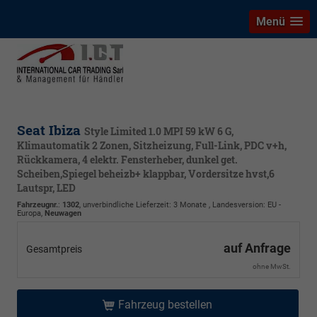
Menü
Seat Ibiza
Style Limited 1.0 MPI 59 kW 6 G,
Klimautomatik 2 Zonen, Sitzheizung, Full-Link, PDC v+h,
Rückkamera, 4 elektr. Fensterheber, dunkel get.
Scheiben,Spiegel beheizb+ klappbar, Vordersitze hvst,6
Lautspr, LED
Fahrzeugnr.
:
1302
, unverbindliche Lieferzeit:
3 Monate
, Landesversion: EU -
Europa,
Neuwagen
auf Anfrage
Gesamtpreis
ohne MwSt.
Fahrzeug bestellen