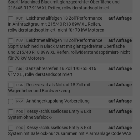
Sport" Machined Black mit glanzgedrehter Oberfläche und
215/45 R17 91W XL Reifen, rollwiderstandsoptimiert
Leichtmetallfelgen 18 Zoll"Performance
auf Anfrage
PUT
in Anthrazitgrau mit 215/40 R18 89W XL Reifen,
rollwiderstandsoptimiert- nicht für 70 kW Motoren-
Leichtmetallfelgen 18 Zoll"Performance
auf Anfrage
PUV
Soprt Machined in Black Matt mit glanzgedrehter Oberfläche
und 215/40 R18 89W XL Reifen, rollwiderstandsoptimiert- nicht
für 70 kW Motoren-
Ganzjahresreifen 16 Zoll 195/55 R16
auf Anfrage
PJ6
91V XL , rollwiderstandsoptimiert
Reserverad als Notrad 18 Zoll mit
auf Anfrage
PG6
Wagenheber und Bordwerkzeug
Anhängerkupplung Vorbereitung
auf Anfrage
PRP
Kessy -schlüsselloses Entry & Exit
auf Anfrage
PQS
System ohne Safelock-
Kessy -schlüsselloses Entry & Exit
auf Anfrage
PQC
System mit Safelock-nur zusammen mit Alarmanlage Code WAS