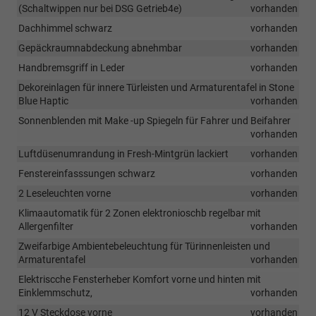
(Schaltwippen nur bei DSG Getrieb4e)
vorhanden
Dachhimmel schwarz
vorhanden
Gepäckraumnabdeckung abnehmbar
vorhanden
Handbremsgriff in Leder
vorhanden
Dekoreinlagen für innere Türleisten und Armaturentafel in Stone
Blue Haptic
vorhanden
Sonnenblenden mit Make -up Spiegeln für Fahrer und Beifahrer
vorhanden
Luftdüsenumrandung in Fresh-Mintgrün lackiert
vorhanden
Fenstereinfasssungen schwarz
vorhanden
2 Leseleuchten vorne
vorhanden
Klimaautomatik für 2 Zonen elektronioschb regelbar mit
Allergenfilter
vorhanden
Zweifarbige Ambientebeleuchtung für Türinnenleisten und
Armaturentafel
vorhanden
Elektriscche Fensterheber Komfort vorne und hinten mit
Einklemmschutz,
vorhanden
12 V Steckdose vorne
vorhanden