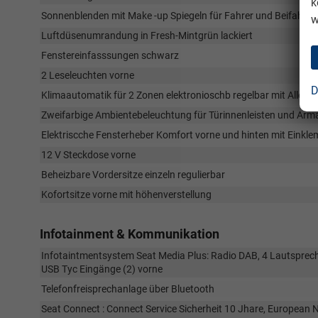
k
Sonnenblenden mit Make -up Spiegeln für Fahrer und Beifahrer
w
Luftdüsenumrandung in Fresh-Mintgrün lackiert
Fenstereinfasssungen schwarz
2 Leseleuchten vorne
D
Klimaautomatik für 2 Zonen elektronioschb regelbar mit Allergen
Zweifarbige Ambientebeleuchtung für Türinnenleisten und Arma
Elektriscche Fensterheber Komfort vorne und hinten mit Einkl
12 V Steckdose vorne
Beheizbare Vordersitze einzeln regulierbar
Kofortsitze vorne mit höhenverstellung
Infotainment & Kommunikation
Infotaintmentsystem Seat Media Plus: Radio DAB, 4 Lautspreche
USB Tyc Eingänge (2) vorne
Telefonfreisprechanlage über Bluetooth
Seat Connect : Connect Service Sicherheit 10 Jhare, European N