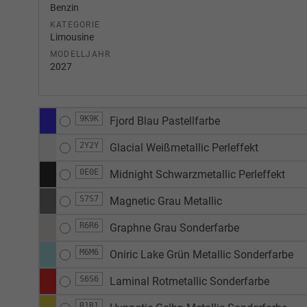
Benzin
KATEGORIE
Limousine
MODELLJAHR
2027
9K9K
Fjord Blau Pastellfarbe
2Y2Y
Glacial Weißmetallic Perleffekt
0E0E
Midnight Schwarzmetallic Perleffekt
S7S7
Magnetic Grau Metallic
R6R6
Graphne Grau Sonderfarbe
M6M6
Oniric Lake Grün Metallic Sonderfarbe
S6S6
Laminal Rotmetallic Sonderfarbe
R1R1