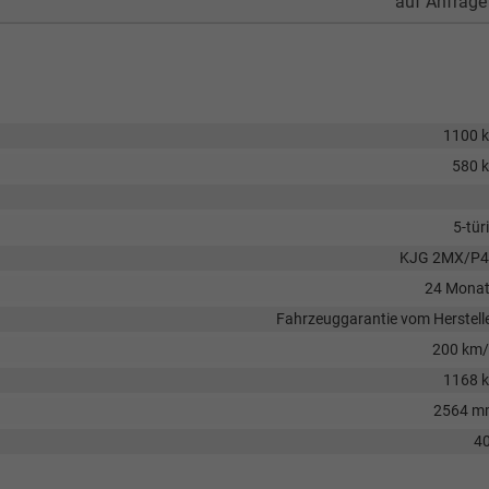
auf Anfrage
1100 
580 
5-tür
KJG 2MX/P4
24 Mona
Fahrzeuggarantie vom Herstell
200 km
1168 
2564 m
40