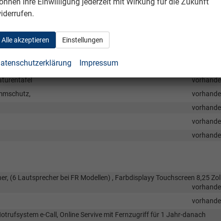
önnen Ihre Einwilligung jederzeit mit Wirkung für die Zukunft
vorhand
iderrufen.
vorhand
vorhand
Alle akzeptieren
Einstellungen
vorhand
atenschutzerklärung
Impressum
filter
vorhand
turentafel
vorhand
emmschutz,
vorhand
vorhand
vorhand
vorhand
r, (6 Lautsprecher bei FR Modellen) , Farbdisplayy Touchscreen 8,25 Zoll
vorhand
vorhand
otrufsystem e-Call, Online Servive mit Fernzugriff für 1 Jahr-danach