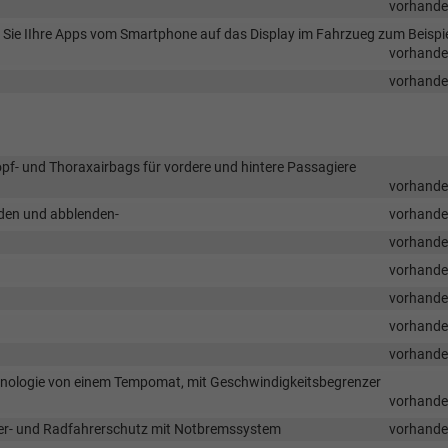
vorhand
en Sie IIhre Apps vom Smartphone auf das Display im Fahrzueg zum Beispi
vorhand
vorhand
Kopf- und Thoraxairbags für vordere und hintere Passagiere
vorhand
nden und abblenden-
vorhand
vorhand
vorhand
vorhand
vorhand
vorhand
chnologie von einem Tempomat, mit Geschwindigkeitsbegrenzer
vorhand
er- und Radfahrerschutz mit Notbremssystem
vorhand