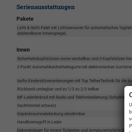
Serienausstattungen
Pakete
Licht & Sicht Palet mit Lichtsensoren für automatisches Tagfahr
abblendbarer Innenspiegel,
Innen
Sicherheitskopfstützen vorne verstellbar und 3 Kopfstützen hin
3 Punkt Automatiksicherheitsgurte mit elektronischen Gurtstraf
Isofix Kindersitzverankerungen mit Top TetherTechnik für die äu
Rückbank umlegbar und zu 1/3 zu 2/3 teilbar
MF-Lederlenkrad mit Radio und Telefonbedienung (Schaltwippe
U
Dachhimmel schwarz
b
Gepäckraumnabdeckung abnehmbar
v
Handbremsgriff in Leder
P
Dekoreinlagen für innere Türleisten und Armaturentafel in Ston