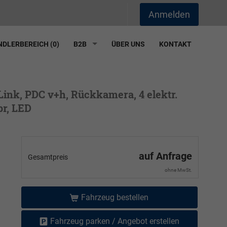
Anmelden
DLERBEREICH (
0
)
B2B
ÜBER UNS
KONTAKT
-Link, PDC v+h, Rückkamera, 4 elektr.
pr, LED
auf Anfrage
Gesamtpreis
ohne MwSt.
Fahrzeug bestellen
Fahrzeug parken / Angebot erstellen