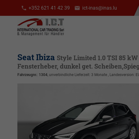
+352 621 41 42 39
ict-inas@inas.lu
Seat Ibiza
Style Limited 1.0 TSI 85 kW
Fensterheber, dunkel get. Scheiben,Spieg
Fahrzeugnr.
:
1304
, unverbindliche Lieferzeit:
3 Monate
, Landesversion: E