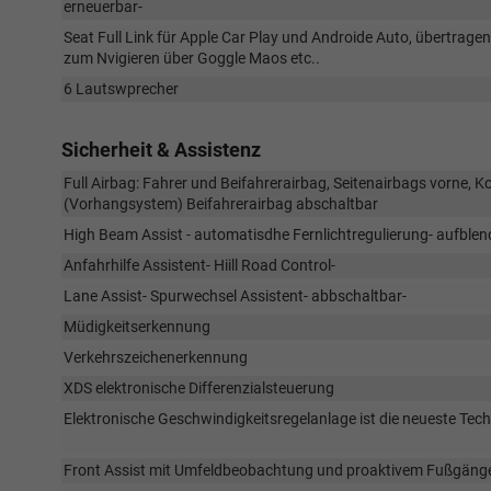
erneuerbar-
Seat Full Link für Apple Car Play und Androide Auto, übertrag
zum Nvigieren über Goggle Maos etc..
6 Lautswprecher
Sicherheit & Assistenz
Full Airbag: Fahrer und Beifahrerairbag, Seitenairbags vorne, 
(Vorhangsystem) Beifahrerairbag abschaltbar
High Beam Assist - automatisdhe Fernlichtregulierung- aufble
Anfahrhilfe Assistent- Hiill Road Control-
Lane Assist- Spurwechsel Assistent- abbschaltbar-
Müdigkeitserkennung
Verkehrszeichenerkennung
XDS elektronische Differenzialsteuerung
Elektronische Geschwindigkeitsregelanlage ist die neueste Te
Front Assist mit Umfeldbeobachtung und proaktivem Fußgäng