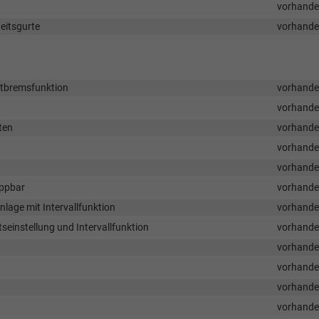
vorhand
eitsgurte
vorhand
otbremsfunktion
vorhand
vorhand
ten
vorhand
vorhand
vorhand
appbar
vorhand
age mit Intervallfunktion
vorhand
einstellung und Intervallfunktion
vorhand
vorhand
vorhand
vorhand
vorhand