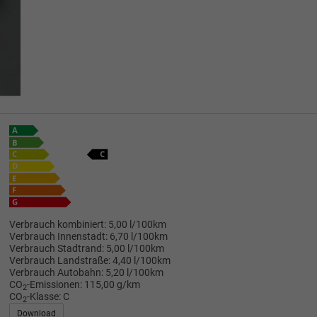
Verbrauch kombiniert:
5,00 l/100km
Verbrauch Innenstadt:
6,70 l/100km
Verbrauch Stadtrand:
5,00 l/100km
Verbrauch Landstraße:
4,40 l/100km
Verbrauch Autobahn:
5,20 l/100km
CO
-Emissionen:
115,00 g/km
2
CO
-Klasse:
C
2
Download