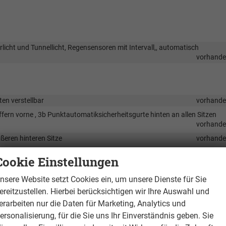
licht und Tunnellicht, Regensensoren mit Intervall,, automatisch
vorhand
ten verstellbar
vorhand
fern vorne , 3b Punktautomatiksicherheitsgurte hinten an allen Sitzen
vorhand
ßeren hinteren Sitze
vorhand
vorhand
Cookie Einstellungen
n nur bei DSG Getrieb4e)
vorhand
nsere Website setzt Cookies ein, um unsere Dienste für Sie
vorhand
ereitzustellen. Hierbei berücksichtigen wir Ihre Auswahl und
vorhand
erarbeiten nur die Daten für Marketing, Analytics und
vorhand
ersonalisierung, für die Sie uns Ihr Einverständnis geben. Sie
e Blue Haptic
vorhand