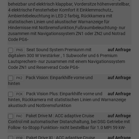
beheizbar und elektrisch klappbar, Vordersitze höhenverstellbar,
4 elektrische Fensterheber Komfort it Einklemmschutz,,
Ambientebeleuchtung in LED 2 farbig, Rückkamera mit
statistischen Linien und akustischer Warnanzeige für
Hindernisse mit Notbremsfunktion,Fußraumbeleuchtung- nur
zusammen mit Navigationssystem ZN1 oder ZN2 und Notrad
Code PG6-
Seat Sound System Premiunm mit
auf Anfrage
PNS
digitalem 300 W Verstärker , 1 Subwoofer und 6 Premium
Lautsprechern- nur zusammen mit einem Navigationssystem
Code ZN1 und Reserverad Code PG6-
Pack Vision: Einparkhilfe vorne und
auf Anfrage
PK2
hinten
Pack Vision Plus: Einparkhilfe vorne und
auf Anfrage
PCK
hinten, Rückkamera mit statistischen Linien und Warnanzeige
akustisch und Notbremsfunktion
Paket Drive M : ACC adaptive Cruise
auf Anfrage
PAC
Control mit automatischer Distanzhaltung, bei DSG Getriebe mit
Follow -to-Stopp Funktion- nicht bestellbar für 1.0 MPI 59 kW-
Paket Drive XL: ACC adaptive Cruise
auf Anfrage
PDR