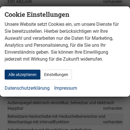
ESP, ABS,ASR
vorhanden
Warnanzeige optisch und akustisch ,für nicht angelegte
Cookie Einstellungen
Sicherheitsgurte
vorhanden
Unsere Website setzt Cookies ein, um unsere Dienste für
Außen
Sie bereitzustellen. Hierbei berücksichtigen wir Ihre
Auswahl und verarbeiten nur die Daten für Marketing,
Rückkamera mit Warnanzeige Akustisch für Hindernisse mit
Analytics und Personalisierung, für die Sie uns Ihr
Notbremsfunktion
vorhanden
Einverständnis geben. Sie können Ihre Einwilligung
Einparkhilfe mit Warnsignal und Warnanzeige für hinten
jederzeit mit Wirkung für die Zukunft widerrufen.
vorhanden
Einparkhilfe mit Warnsignal und Warnanzeige für vorne und
hinten
vorhanden
Alle akzeptieren
Einstellungen
Stoßstangen und Türgriffe in Wagenfarbe lackiert
vorhanden
Datenschutzerklärung
Impressum
Außenspiegel elektrisch einstellbar und mnuell anklappbar
vorhanden
Außenspiegel elektrisch einstellbar, beheizbar und elektrisch
klappbar
vorhanden
Beheizbare Heckscheibe mit Heckscheibenwischer und
Waschanlage mit Intervallfunktion
vorhanden