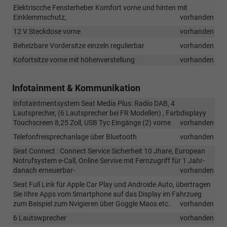
Elektriscche Fensterheber Komfort vorne und hinten mit
Einklemmschutz,
vorhanden
12 V Steckdose vorne
vorhanden
Beheizbare Vordersitze einzeln regulierbar
vorhanden
Kofortsitze vorne mit höhenverstellung
vorhanden
Infotainment & Kommunikation
Infotaintmentsystem Seat Media Plus: Radio DAB, 4
Lautsprecher, (6 Lautsprecher bei FR Modellen) , Farbdisplayy
Touchscreen 8,25 Zoll, USB Tyc Eingänge (2) vorne
vorhanden
Telefonfreisprechanlage über Bluetooth
vorhanden
Seat Connect : Connect Service Sicherheit 10 Jhare, European
Notrufsystem e-Call, Online Servive mit Fernzugriff für 1 Jahr-
danach erneuerbar-
vorhanden
Seat Full Link für Apple Car Play und Androide Auto, übertragen
Sie IIhre Apps vom Smartphone auf das Display im Fahrzueg
zum Beispiel zum Nvigieren über Goggle Maos etc..
vorhanden
6 Lautswprecher
vorhanden