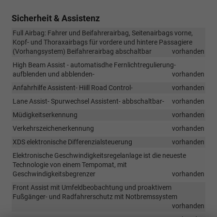
Sicherheit & Assistenz
Full Airbag: Fahrer und Beifahrerairbag, Seitenairbags vorne,
Kopf- und Thoraxairbags für vordere und hintere Passagiere
(Vorhangsystem) Beifahrerairbag abschaltbar
vorhanden
High Beam Assist - automatisdhe Fernlichtregulierung-
aufblenden und abblenden-
vorhanden
Anfahrhilfe Assistent- Hiill Road Control-
vorhanden
Lane Assist- Spurwechsel Assistent- abbschaltbar-
vorhanden
Müdigkeitserkennung
vorhanden
Verkehrszeichenerkennung
vorhanden
XDS elektronische Differenzialsteuerung
vorhanden
Elektronische Geschwindigkeitsregelanlage ist die neueste
Technologie von einem Tempomat, mit
Geschwindigkeitsbegrenzer
vorhanden
Front Assist mit Umfeldbeobachtung und proaktivem
Fußgänger- und Radfahrerschutz mit Notbremssystem
vorhanden