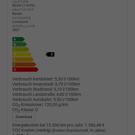
LEISTUNG
85 kW (116 PS)
KRAFTSTOFF
Benzin
KATEGORIE
Limousine
MODELLJAHR
2027
Verbrauch kombiniert:
5,30 l/100km
Verbrauch Innenstadt:
6,70 l/100km
Verbrauch Stadtrand:
5,10 l/100km
Verbrauch Landstraße:
4,60 l/100km
Verbrauch Autobahn:
5,50 l/100km
CO
-Emissionen:
120,00 g/km
2
CO
-Klasse:
D
2
Download
Energiekosten bei 15.000 km pro Jahr:
1.386,48 €
CO2 Kosten (niedrig)
:
(Kosten Durchschnitt 10 Jahre)