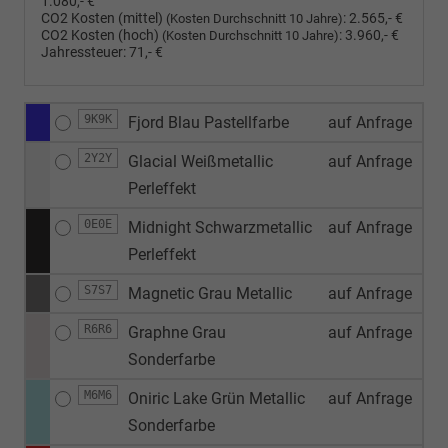
1.080,- €
CO2 Kosten (mittel)
:
2.565,- €
(Kosten Durchschnitt 10 Jahre)
CO2 Kosten (hoch)
:
3.960,- €
(Kosten Durchschnitt 10 Jahre)
Jahressteuer:
71,- €
9K9K
Fjord Blau Pastellfarbe
auf Anfrage
2Y2Y
Glacial Weißmetallic
auf Anfrage
Perleffekt
0E0E
Midnight Schwarzmetallic
auf Anfrage
Perleffekt
S7S7
Magnetic Grau Metallic
auf Anfrage
R6R6
Graphne Grau
auf Anfrage
Sonderfarbe
M6M6
Oniric Lake Grün Metallic
auf Anfrage
Sonderfarbe