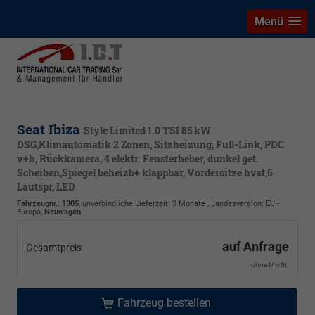
Menü
Seat Ibiza
Style Limited 1.0 TSI 85 kW
DSG,Klimautomatik 2 Zonen, Sitzheizung, Full-Link, PDC
v+h, Rückkamera, 4 elektr. Fensterheber, dunkel get.
Scheiben,Spiegel beheizb+ klappbar, Vordersitze hvst,6
Lautspr, LED
Fahrzeugnr.
:
1305
, unverbindliche Lieferzeit:
3 Monate
, Landesversion: EU -
Europa,
Neuwagen
auf Anfrage
Gesamtpreis
ohne MwSt.
Fahrzeug bestellen