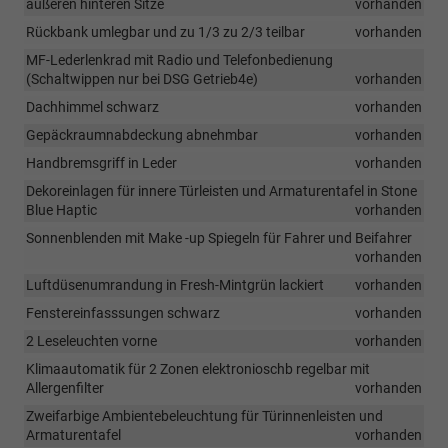
äußeren hinteren Sitze
vorhanden
Rückbank umlegbar und zu 1/3 zu 2/3 teilbar
vorhanden
MF-Lederlenkrad mit Radio und Telefonbedienung
(Schaltwippen nur bei DSG Getrieb4e)
vorhanden
Dachhimmel schwarz
vorhanden
Gepäckraumnabdeckung abnehmbar
vorhanden
Handbremsgriff in Leder
vorhanden
Dekoreinlagen für innere Türleisten und Armaturentafel in Stone
Blue Haptic
vorhanden
Sonnenblenden mit Make -up Spiegeln für Fahrer und Beifahrer
vorhanden
Luftdüsenumrandung in Fresh-Mintgrün lackiert
vorhanden
Fenstereinfasssungen schwarz
vorhanden
2 Leseleuchten vorne
vorhanden
Klimaautomatik für 2 Zonen elektronioschb regelbar mit
Allergenfilter
vorhanden
Zweifarbige Ambientebeleuchtung für Türinnenleisten und
Armaturentafel
vorhanden