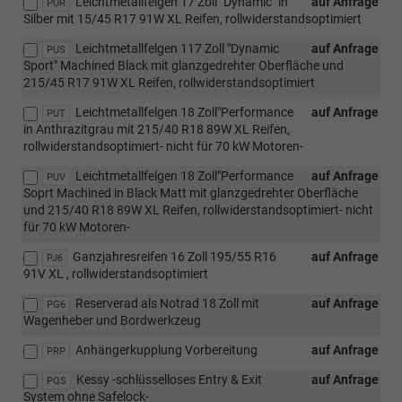
Leichtmetallfelgen 17 Zoll "Dynamic" in
auf Anfrage
PUR
Silber mit 15/45 R17 91W XL Reifen, rollwiderstandsoptimiert
Leichtmetallfelgen 117 Zoll "Dynamic
auf Anfrage
PUS
Sport" Machined Black mit glanzgedrehter Oberfläche und
215/45 R17 91W XL Reifen, rollwiderstandsoptimiert
Leichtmetallfelgen 18 Zoll"Performance
auf Anfrage
PUT
in Anthrazitgrau mit 215/40 R18 89W XL Reifen,
rollwiderstandsoptimiert- nicht für 70 kW Motoren-
Leichtmetallfelgen 18 Zoll"Performance
auf Anfrage
PUV
Soprt Machined in Black Matt mit glanzgedrehter Oberfläche
und 215/40 R18 89W XL Reifen, rollwiderstandsoptimiert- nicht
für 70 kW Motoren-
Ganzjahresreifen 16 Zoll 195/55 R16
auf Anfrage
PJ6
91V XL , rollwiderstandsoptimiert
Reserverad als Notrad 18 Zoll mit
auf Anfrage
PG6
Wagenheber und Bordwerkzeug
Anhängerkupplung Vorbereitung
auf Anfrage
PRP
Kessy -schlüsselloses Entry & Exit
auf Anfrage
PQS
System ohne Safelock-