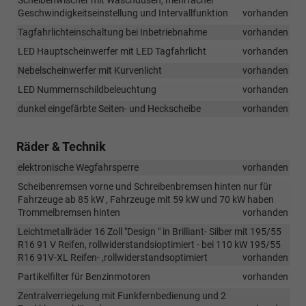
Scheibenwischer mit Waschdüsen, mehrfacher
Geschwindigkeitseinstellung und Intervallfunktion
vorhanden
Tagfahrlichteinschaltung bei Inbetriebnahme
vorhanden
LED Hauptscheinwerfer mit LED Tagfahrlicht
vorhanden
Nebelscheinwerfer mit Kurvenlicht
vorhanden
LED Nummernschildbeleuchtung
vorhanden
dunkel eingefärbte Seiten- und Heckscheibe
vorhanden
Räder & Technik
elektronische Wegfahrsperre
vorhanden
Scheibenremsen vorne und Schreibenbremsen hinten nur für
Fahrzeuge ab 85 kW , Fahrzeuge mit 59 kW und 70 kW haben
Trommelbremsen hinten
vorhanden
Leichtmetallräder 16 Zoll "Design " in Brilliant- Silber mit 195/55
R16 91 V Reifen, rollwiderstandsioptimiert - bei 110 kW 195/55
R16 91V-XL Reifen- ,rollwiderstandsoptimiert
vorhanden
Partikelfilter für Benzinmotoren
vorhanden
Zentralverriegelung mit Funkfernbedienung und 2