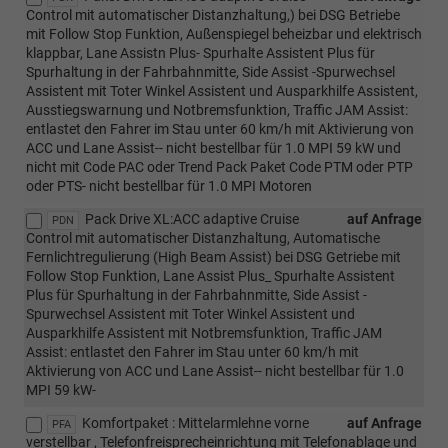
Control mit automatischer Distanzhaltung,) bei DSG Betriebe
mit Follow Stop Funktion, Außenspiegel beheizbar und elektrisch
klappbar, Lane Assistn Plus- Spurhalte Assistent Plus für
Spurhaltung in der Fahrbahnmitte, Side Assist -Spurwechsel
Assistent mit Toter Winkel Assistent und Ausparkhilfe Assistent,
Ausstiegswarnung und Notbremsfunktion, Traffic JAM Assist:
entlastet den Fahrer im Stau unter 60 km/h mit Aktivierung von
ACC und Lane Assist-- nicht bestellbar für 1.0 MPI 59 kW und
nicht mit Code PAC oder Trend Pack Paket Code PTM oder PTP
oder PTS- nicht bestellbar für 1.0 MPI Motoren
Pack Drive XL:ACC adaptive Cruise
auf Anfrage
PDN
Control mit automatischer Distanzhaltung, Automatische
Fernlichtregulierung (High Beam Assist) bei DSG Getriebe mit
Follow Stop Funktion, Lane Assist Plus_ Spurhalte Assistent
Plus für Spurhaltung in der Fahrbahnmitte, Side Assist -
Spurwechsel Assistent mit Toter Winkel Assistent und
Ausparkhilfe Assistent mit Notbremsfunktion, Traffic JAM
Assist: entlastet den Fahrer im Stau unter 60 km/h mit
Aktivierung von ACC und Lane Assist-- nicht bestellbar für 1.0
MPI 59 kW-
Komfortpaket : Mittelarmlehne vorne
auf Anfrage
PFA
verstellbar , Telefonfreisprecheinrichtung mit Telefonablage und