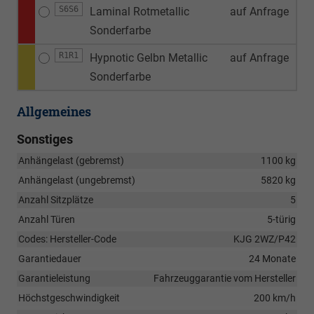
S6S6
Laminal Rotmetallic
auf Anfrage
Sonderfarbe
R1R1
Hypnotic Gelbn Metallic
auf Anfrage
Sonderfarbe
Allgemeines
Sonstiges
Anhängelast (gebremst)
1100 kg
Anhängelast (ungebremst)
5820 kg
Anzahl Sitzplätze
5
Anzahl Türen
5-türig
Codes: Hersteller-Code
KJG 2WZ/P42
Garantiedauer
24 Monate
Garantieleistung
Fahrzeuggarantie vom Hersteller
Höchstgeschwindigkeit
200 km/h