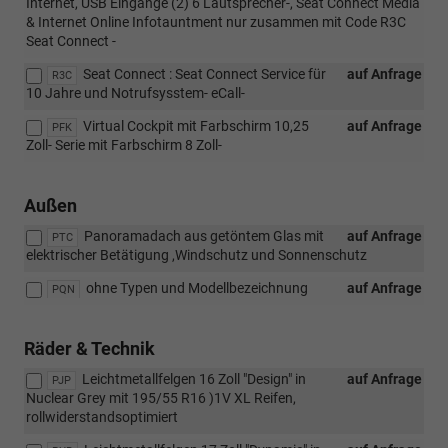
Internet, USB Eingänge (2) 6 Lautsprecher-, Seat Connect Media
& Internet Online Infotauntment nur zusammen mit Code R3C
Seat Connect -
Seat Connect : Seat Connect Service für
auf Anfrage
R3C
10 Jahre und Notrufsysstem- eCall-
Virtual Cockpit mit Farbschirm 10,25
auf Anfrage
PFK
Zoll- Serie mit Farbschirm 8 Zoll-
Außen
Panoramadach aus getöntem Glas mit
auf Anfrage
PTC
elektrischer Betätigung ,Windschutz und Sonnenschutz
ohne Typen und Modellbezeichnung
auf Anfrage
PQN
Räder & Technik
Leichtmetallfelgen 16 Zoll "Design" in
auf Anfrage
PJP
Nuclear Grey mit 195/55 R16 )1V XL Reifen,
rollwiderstandsoptimiert