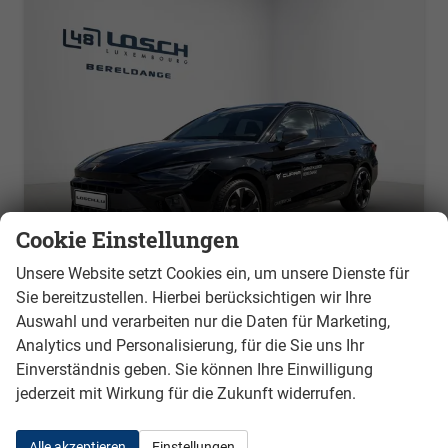
Cookie Einstellungen
Unsere Website setzt Cookies ein, um unsere Dienste für
Sie bereitzustellen. Hierbei berücksichtigen wir Ihre
Cupra Aktion Leon Sportstourer
Auswahl und verarbeiten nur die Daten für Marketing,
1.5 TSI 110 kW DSG, Winterpaket, Virtual Pedal für Heckklappe, Klimaautomatik 3 Zonen, 18 Zoll Alufelgen, elektr. ACC,Full-LED,PDC, Radioanlage,induktive Ladestation
Analytics und Personalisierung, für die Sie uns Ihr
unverbindliche Lieferzeit:
20 Tage
Neuwagen mit Tageszulassung
Einverständnis geben. Sie können Ihre Einwilligung
jederzeit mit Wirkung für die Zukunft widerrufen.
Fahrzeugnr.
1119
Getriebe
Doppelkupplungsgetriebe (DSG)
Kraftstoff
Benzin
Außenfarbe
auf Anfrage
Alle akzeptieren
Einstellungen
Leistung
110 kW (150 PS)