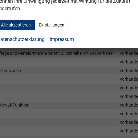
önnen Ihre Einwilligung jederzeit mit Wirkung für die Zukunft
vorhand
iderrufen.
vorhand
vorhand
Alle akzeptieren
Einstellungen
tellung für Oberschenkelauflage
vorhand
manuell einstellbar
vorhand
atenschutzerklärung
Impressum
vorhand
age und Mittelarmlehne hinten 2. Sitzreihe mit Becherhalter
vorhand
vorhand
Verzurrösen
vorhand
vorhand
vorhand
vorhand
ervall Funktion
vorhand
vorhand
vorhand
vorhand