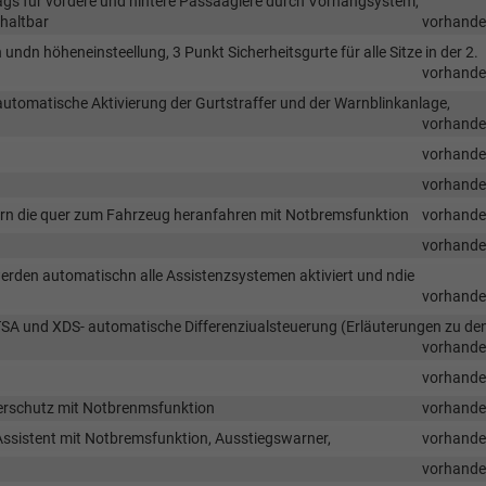
bags für vordere und hintere Passaagiere durch Vorhangsystem,
haltbar
vorhand
undn höheneinsteellung, 3 Punkt Sicherheitsgurte für alle Sitze in der 2.
vorhand
automatische Aktivierung der Gurtstraffer und der Warnblinkanlage,
vorhand
vorhand
vorhand
rn die quer zum Fahrzeug heranfahren mit Notbremsfunktion
vorhand
g
vorhand
werden automatischn alle Assistenzsystemen aktiviert und ndie
vorhand
und XDS- automatische Differenziualsteuerung (Erläuterungen zu de
vorhand
vorhand
erschutz mit Notbrenmsfunktion
vorhand
e Assistent mit Notbremsfunktion, Ausstiegswarner,
vorhand
vorhand