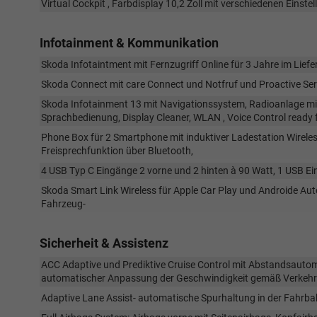
Virtual Cockpit , Farbdisplay 10,2 Zoll mit verschiedenen Einst
Infotainment & Kommunikation
Skoda Infotaintment mit Fernzugriff Online für 3 Jahre im Lief
Skoda Connect mit care Connect und Notfruf und Proactive Ser
Skoda Infotainment 13 mit Navigationssystem, Radioanlage mit
Sprachbedienung, Display Cleaner, WLAN , Voice Control ready 
Phone Box für 2 Smartphone mit induktiver Ladestation Wireles
Freisprechfunktion über Bluetooth,
4 USB Typ C Eingänge 2 vorne und 2 hinten à 90 Watt, 1 USB E
Skoda Smart Link Wireless für Apple Car Play und Androide Au
Fahrzeug-
Sicherheit & Assistenz
ACC Adaptive und Prediktive Cruise Control mit Abstandsautom
automatischer Anpassung der Geschwindigkeit gemäß Verkehr
Adaptive Lane Assist- automatische Spurhaltung in der Fahrb