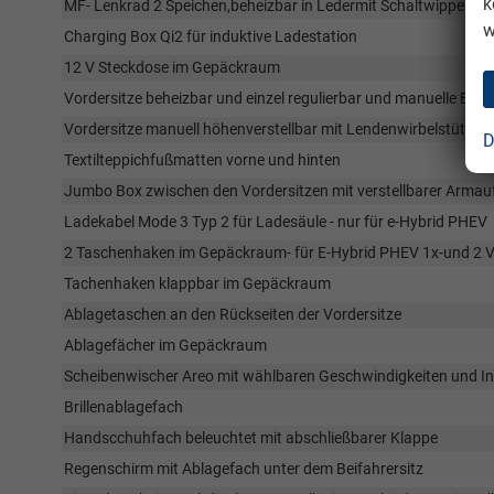
k
MF- Lenkrad 2 Speichen,beheizbar in Ledermit Schaltwippen
w
Charging Box Qi2 für induktive Ladestation
12 V Steckdose im Gepäckraum
Vordersitze beheizbar und einzel regulierbar und manuelle Eins
Vordersitze manuell höhenverstellbar mit Lendenwirbelstützen 
D
Textilteppichfußmatten vorne und hinten
Jumbo Box zwischen den Vordersitzen mit verstellbarer Armaufl
Ladekabel Mode 3 Typ 2 für Ladesäule - nur für e-Hybrid PHEV
2 Taschenhaken im Gepäckraum- für E-Hybrid PHEV 1x-und 2 
Tachenhaken klappbar im Gepäckraum
Ablagetaschen an den Rückseiten der Vordersitze
Ablagefächer im Gepäckraum
Scheibenwischer Areo mit wählbaren Geschwindigkeiten und Int
Brillenablagefach
Handscchuhfach beleuchtet mit abschließbarer Klappe
Regenschirm mit Ablagefach unter dem Beifahrersitz