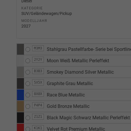
Diesel
KATEGORIE
SUV/Geländewagen/Pickup
MODELLJAHR
2027
M3M3
Stahlgrau Pastellfarbe- Serie bei Sportlin
2Y2Y
Moon Weiß Metallic Perleffekt
B3B3
Smokey Diamond Silver Metallic
5X5X
Graphite Grau Metallic
8X8X
Race Blue Metallic
P4P4
Gold Bronze Metallic
Z1Z1
Black Magic Schwarz Metallic Perleffekt
K1K1
Velvet Rot Premium Metallic