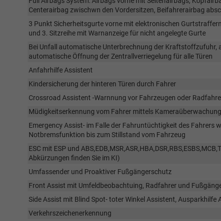
Full Airbags System: Airbags vorne mit Seitenairbags, Kopfair
Centerairbag zwischwn den Vordersitzen, Beifahrerairbag absc
3 Punkt Sicherheitsgurte vorne mit elektronischen Gurtstraffern 
und 3. Sitzreihe mit Warnanzeige für nicht angelegte Gurte
Bei Unfall automatische Unterbrechnung der Kraftstoffzufuhr, 
automatische Öffnung der Zentrallverriegelung für alle Türen
Anfahrhilfe Assistent
Kindersicherung der hinteren Türen durch Fahrer
Crossroad Assistent -Warnnung vor Fahrzeugen oder Radfahre
Müdigkeitserkennung vom Fahrer mittels Kameraüberwachun
Emergency Assist- im Falle der Fahruntüchtigkeit des Fahrers 
Notbremsfunktion bis zum Stillstand vom Fahrzeug
ESC mit ESP und ABS,EDB,MSR,ASR,HBA,DSR,RBS,ESBS,MCB,TSA 
Abkürzungen finden Sie im KI)
Umfassender und Proaktiver Fußgängerschutz
Front Assist mit Umfeldbeobachtuing, Radfahrer und Fußgäng
Side Assist mit Blind Spot- toter Winkel Assistent, Ausparkhilf
Verkehrszeichenerkennung