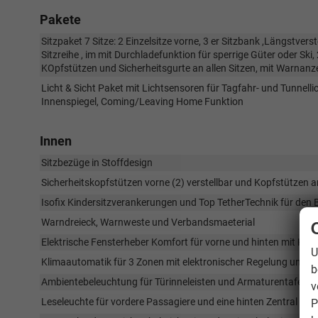
Pakete
Sitzpaket 7 Sitze: 2 Einzelsitze vorne, 3 er Sitzbank ,Längstverst
Sitzreihe , im mit Durchladefunktion für sperrige Güter oder Ski,
KOpfstützen und Sicherheitsgurte an allen Sitzen, mit Warnanze
Licht & Sicht Paket mit Lichtsensoren für Tagfahr- und Tunnell
Innenspiegel, Coming/Leaving Home Funktion
Innen
Sitzbezüge in Stoffdesign
Sicherheitskopfstützen vorne (2) verstellbar und Kopfstützen an 
Isofix Kindersitzverankerungen und Top TetherTechnik für den Be
Warndreieck, Warnweste und Verbandsmaeterial
Elektrische Fensterheber Komfort für vorne und hinten mit Ki
U
Klimaautomatik für 3 Zonen mit elektronischer Regelung und Bed
b
Ambientebeleuchtung für Türinneleisten und Armaturentafel m
v
Leseleuchte für vordere Passagiere und eine hinten Zentral
P