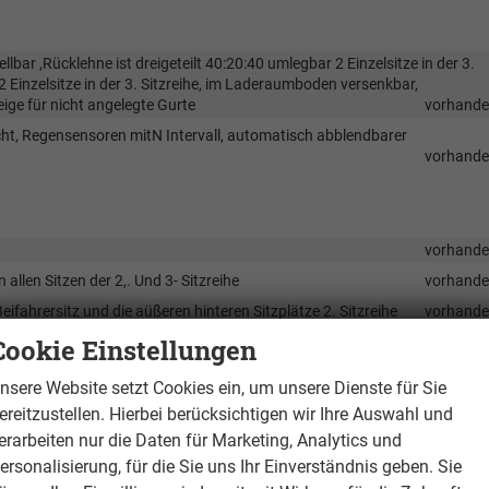
ellbar ,Rücklehne ist dreigeteilt 40:20:40 umlegbar 2 Einzelsitze in der 3.
 2 Einzelsitze in der 3. Sitzreihe, im Laderaumboden versenkbar,
ige für nicht angelegte Gurte
vorhand
icht, Regensensoren mitN Intervall, automatisch abblendbarer
vorhand
vorhand
allen Sitzen der 2,. Und 3- Sitzreihe
vorhand
ifahrersitz und die aüßeren hinteren Sitzplätze 2. Sitzreihe
vorhand
Cookie Einstellungen
vorhand
ndersicherung und Einklemmschutz
vorhand
nsere Website setzt Cookies ein, um unsere Dienste für Sie
ienteil im Fond 2. Sitzreihe
vorhand
ereitzustellen. Hierbei berücksichtigen wir Ihre Auswahl und
it Fußraumbeleuchtungn für vorne und hinten
vorhand
erarbeiten nur die Daten für Marketing, Analytics und
vorhand
ersonalisierung, für die Sie uns Ihr Einverständnis geben. Sie