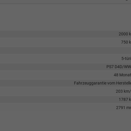
2000 
750 
5-tür
PS7 D4D/WW
48 Mona
Fahrzeuggarantie vom Herstell
203 km
1787 
2791 m