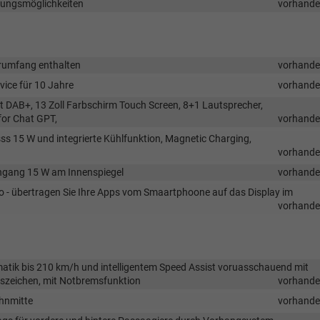
ellungsmöglichkeiten
vorhand
erumfang enthalten
vorhand
vice für 10 Jahre
vorhand
 DAB+, 13 Zoll Farbschirm Touch Screen, 8+1 Lautsprecher,
for Chat GPT,
vorhand
ss 15 W und integrierte Kühlfunktion, Magnetic Charging,
vorhand
ingang 15 W am Innenspiegel
vorhand
to - übertragen Sie Ihre Apps vom Smaartphoone auf das Display im
vorhand
atik bis 210 km/h und intelligentem Speed Assist voruasschauend mit
szeichen, mit Notbremsfunktion
vorhand
ahnmitte
vorhand