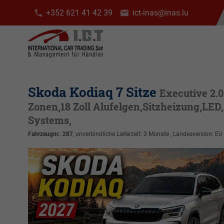
+352 621 41 42 39
ict-inas@inas.lu
Skoda Kodiaq 7 Sitze
Executive 2.
Zonen,18 Zoll Alufelgen,Sitzheizung,LED,
Systems,
Fahrzeugnr.
:
287
, unverbindliche Lieferzeit:
3 Monate
, Landesversion: EU