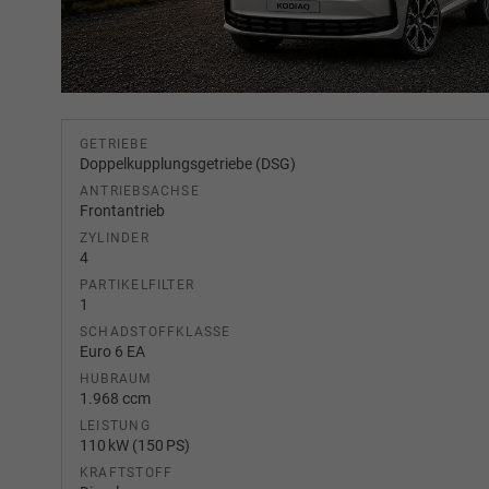
GETRIEBE
Doppelkupplungsgetriebe (DSG)
ANTRIEBSACHSE
Frontantrieb
ZYLINDER
4
PARTIKELFILTER
1
SCHADSTOFFKLASSE
Euro 6 EA
HUBRAUM
1.968 ccm
LEISTUNG
110 kW (150 PS)
KRAFTSTOFF