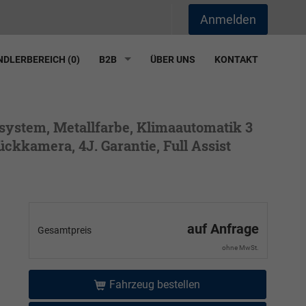
Anmelden
DLERBEREICH (
0
)
B2B
ÜBER UNS
KONTAKT
ssystem, Metallfarbe, Klimaautomatik 3
ückkamera, 4J. Garantie, Full Assist
auf Anfrage
Gesamtpreis
ohne MwSt.
Fahrzeug bestellen