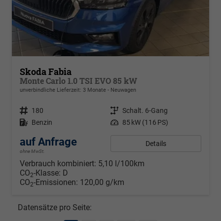
Skoda Fabia
Monte Carlo 1.0 TSI EVO 85 kW
unverbindliche Lieferzeit:
3 Monate
Neuwagen
Fahrzeugnr.
180
Getriebe
Schalt. 6-Gang
Kraftstoff
Benzin
Leistung
85 kW (116 PS)
auf Anfrage
Details
ohne MwSt.
Verbrauch kombiniert:
5,10 l/100km
CO
-Klasse:
D
2
CO
-Emissionen:
120,00 g/km
2
Datensätze pro Seite: