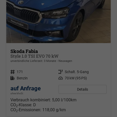
Skoda Fabia
Style 1.0 TSI EVO 70 kW
unverbindliche Lieferzeit:
3 Monate
Neuwagen
Fahrzeugnr.
171
Getriebe
Schalt. 5-Gang
Kraftstoff
Benzin
Leistung
70 kW (95 PS)
auf Anfrage
Details
ohne MwSt.
Verbrauch kombiniert:
5,00 l/100km
CO
-Klasse:
D
2
CO
-Emissionen:
118,00 g/km
2