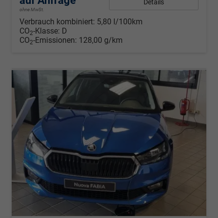
auf Anfrage
Details
ohne MwSt.
Verbrauch kombiniert:
5,80 l/100km
CO
-Klasse:
D
2
CO
-Emissionen:
128,00 g/km
2