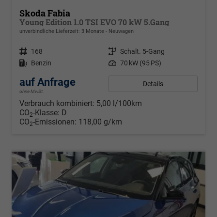
Skoda Fabia
Young Edition 1.0 TSI EVO 70 kW 5.Gang
unverbindliche Lieferzeit:
3 Monate
Neuwagen
Fahrzeugnr.
168
Getriebe
Schalt. 5-Gang
Kraftstoff
Benzin
Leistung
70 kW (95 PS)
auf Anfrage
Details
ohne MwSt.
Verbrauch kombiniert:
5,00 l/100km
CO
-Klasse:
D
2
CO
-Emissionen:
118,00 g/km
2