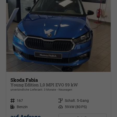
Skoda Fabia
Young Edition 1,0 MPI EVO 59 kW
unverbindliche Lieferzeit:
3 Monate
Neuwagen
Fahrzeugnr.
167
Getriebe
Schalt. 5-Gang
Kraftstoff
Benzin
Leistung
59 kW (80 PS)