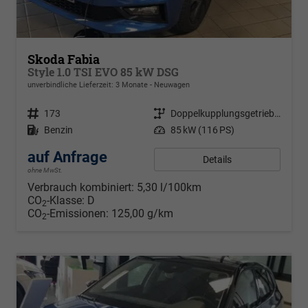
Skoda Fabia
Style 1.0 TSI EVO 85 kW DSG
unverbindliche Lieferzeit:
3 Monate
Neuwagen
Fahrzeugnr.
173
Getriebe
Doppelkupplungsgetriebe (DSG)
Kraftstoff
Benzin
Leistung
85 kW (116 PS)
auf Anfrage
Details
ohne MwSt.
Verbrauch kombiniert:
5,30 l/100km
CO
-Klasse:
D
2
CO
-Emissionen:
125,00 g/km
2