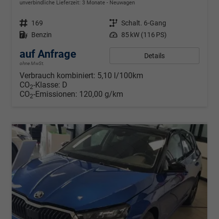
unverbindliche Lieferzeit:
3 Monate
Neuwagen
Fahrzeugnr.
169
Getriebe
Schalt. 6-Gang
Kraftstoff
Benzin
Leistung
85 kW (116 PS)
auf Anfrage
Details
ohne MwSt.
Verbrauch kombiniert:
5,10 l/100km
CO
-Klasse:
D
2
CO
-Emissionen:
120,00 g/km
2