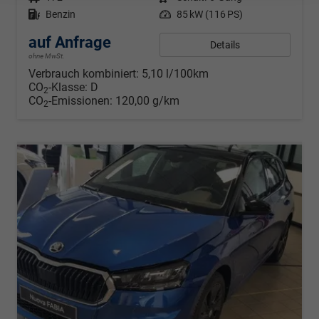
Kraftstoff
Benzin
Leistung
85 kW (116 PS)
auf Anfrage
Details
ohne MwSt.
Verbrauch kombiniert:
5,10 l/100km
CO
-Klasse:
D
2
CO
-Emissionen:
120,00 g/km
2