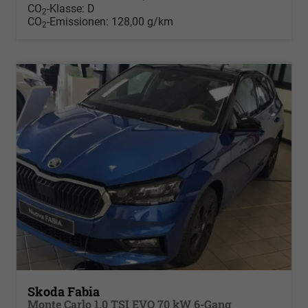
CO
-Klasse:
D
2
CO
-Emissionen:
128,00 g/km
2
Skoda Fabia
Monte Carlo 1.0 TSI EVO 70 kW 6-Gang