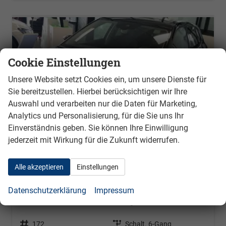
Cookie Einstellungen
Unsere Website setzt Cookies ein, um unsere Dienste für
Sie bereitzustellen. Hierbei berücksichtigen wir Ihre
Auswahl und verarbeiten nur die Daten für Marketing,
Analytics und Personalisierung, für die Sie uns Ihr
Einverständnis geben. Sie können Ihre Einwilligung
jederzeit mit Wirkung für die Zukunft widerrufen.
Alle akzeptieren
Einstellungen
Skoda Fabia
Datenschutzerklärung
Impressum
Style 1.0 TSI EVO 85 kW 6-Gang
unverbindliche Lieferzeit:
3 Monate
Neuwagen
Fahrzeugnr.
172
Getriebe
Schalt. 6-Gang