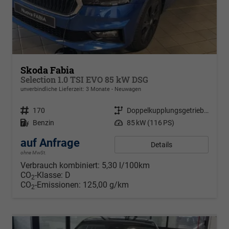
Skoda Fabia
Selection 1.0 TSI EVO 85 kW DSG
unverbindliche Lieferzeit:
3 Monate
Neuwagen
Fahrzeugnr.
170
Getriebe
Doppelkupplungsgetriebe (DSG)
Kraftstoff
Benzin
Leistung
85 kW (116 PS)
auf Anfrage
Details
ohne MwSt.
Verbrauch kombiniert:
5,30 l/100km
CO
-Klasse:
D
2
CO
-Emissionen:
125,00 g/km
2