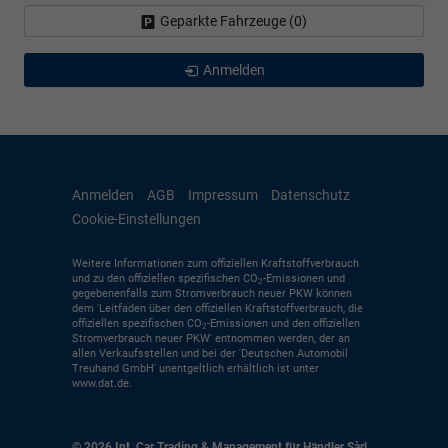
Geparkte Fahrzeuge (
0
)
Anmelden
Anmelden
AGB
Impressum
Datenschutz
Cookie-Einstellungen
Weitere Informationen zum offiziellen Kraftstoffverbrauch
und zu den offiziellen spezifischen CO
-Emissionen und
2
gegebenenfalls zum Stromverbrauch neuer PKW können
dem 'Leitfaden über den offiziellen Kraftstoffverbrauch, die
offiziellen spezifischen CO
-Emissionen und den offiziellen
2
Stromverbrauch neuer PKW' entnommen werden, der an
allen Verkaufsstellen und bei der 'Deutschen Automobil
Treuhand GmbH' unentgeltlich erhältlich ist unter
www.dat.de.
© 2026
Int. Car Trading & Management für Händler Sàrl
,