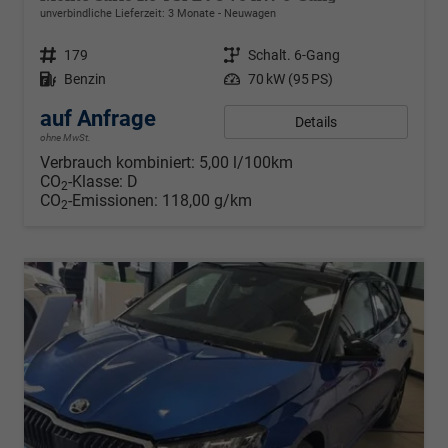
unverbindliche Lieferzeit:
3 Monate
Neuwagen
Fahrzeugnr.
179
Getriebe
Schalt. 6-Gang
Kraftstoff
Benzin
Leistung
70 kW (95 PS)
auf Anfrage
Details
ohne MwSt.
Verbrauch kombiniert:
5,00 l/100km
CO
-Klasse:
D
2
CO
-Emissionen:
118,00 g/km
2