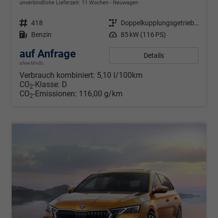
unverbindliche Lieferzeit:
11 Wochen
Neuwagen
Fahrzeugnr.
418
Getriebe
Doppelkupplungsgetriebe (DSG)
Kraftstoff
Benzin
Leistung
85 kW (116 PS)
auf Anfrage
Details
ohne MwSt.
Verbrauch kombiniert:
5,10 l/100km
CO
-Klasse:
D
2
CO
-Emissionen:
116,00 g/km
2