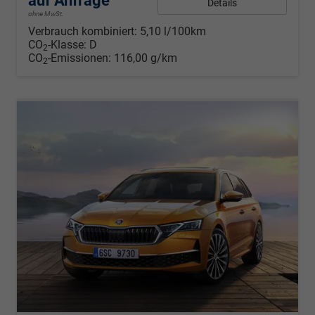
auf Anfrage
Details
ohne MwSt.
Verbrauch kombiniert:
5,10 l/100km
CO
-Klasse:
D
2
CO
-Emissionen:
116,00 g/km
2