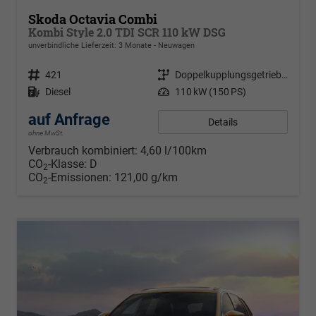
Skoda Octavia Combi
Kombi Style 2.0 TDI SCR 110 kW DSG
unverbindliche Lieferzeit:
3 Monate
Neuwagen
Fahrzeugnr.
421
Getriebe
Doppelkupplungsgetriebe (DSG)
Kraftstoff
Diesel
Leistung
110 kW (150 PS)
auf Anfrage
Details
ohne MwSt.
Verbrauch kombiniert:
4,60 l/100km
CO
-Klasse:
D
2
CO
-Emissionen:
121,00 g/km
2