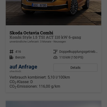
Skoda Octavia Combi
Kombi Style 1.5 TSI ACT 110 kW 6-gang
unverbindliche Lieferzeit:
3 Monate
Neuwagen
Fahrzeugnr.
416
Getriebe
Doppelkupplungsgetriebe (DSG)
Kraftstoff
Benzin
Leistung
110 kW (150 PS)
auf Anfrage
Details
ohne MwSt.
Verbrauch kombiniert:
5,10 l/100km
CO
-Klasse:
D
2
CO
-Emissionen:
116,00 g/km
2