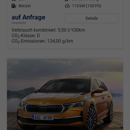
Kraftstoff
Benzin
Leistung
110 kW (150 PS)
auf Anfrage
Details
ohne MwSt.
Verbrauch kombiniert:
5,50 l/100km
CO
-Klasse:
D
2
CO
-Emissionen:
134,00 g/km
2