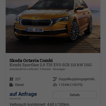
Skoda Octavia Combi
Kombi Sportline 2.0 TDI EVO SCR 110 kW DSG
unverbindliche Lieferzeit:
3 Monate
Neuwagen
Fahrzeugnr.
227
Getriebe
Doppelkupplungsgetriebe (DSG)
Kraftstoff
Diesel
Leistung
110 kW (150 PS)
auf Anfrage
Details
ohne MwSt.
Verbrauch kombiniert:
4,60 l/100km