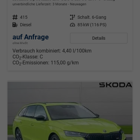
unverbindliche Lieferzeit:
3 Monate
Neuwagen
Fahrzeugnr.
415
Getriebe
Schalt. 6-Gang
Kraftstoff
Diesel
Leistung
85 kW (116 PS)
auf Anfrage
Details
ohne MwSt.
Verbrauch kombiniert:
4,40 l/100km
CO
-Klasse:
C
2
CO
-Emissionen:
115,00 g/km
2