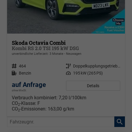
Skoda Octavia Combi
Kombi RS 2.0 TSI 195 kW DSG
unverbindliche Lieferzeit:
3 Monate
Neuwagen
Fahrzeugnr.
464
Getriebe
Doppelkupplungsgetriebe (DSG)
Kraftstoff
Benzin
Leistung
195 kW (265 PS)
auf Anfrage
Details
ohne MwSt.
Verbrauch kombiniert:
7,20 l/100km
CO
-Klasse:
F
2
CO
-Emissionen:
163,00 g/km
2
Fahrzeugnr.