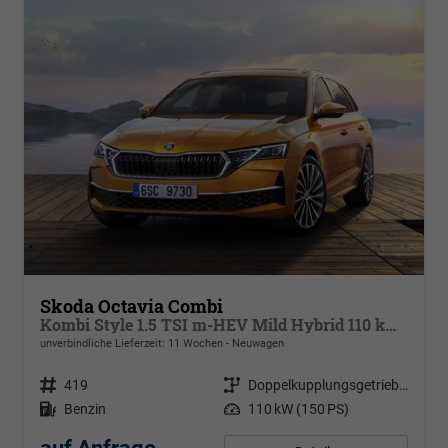
Skoda Octavia Combi
Kombi Style 1.5 TSI m-HEV Mild Hybrid 110 kW DSG
unverbindliche Lieferzeit:
11 Wochen
Neuwagen
Fahrzeugnr.
419
Getriebe
Doppelkupplungsgetriebe (DSG)
Kraftstoff
Benzin
Leistung
110 kW (150 PS)