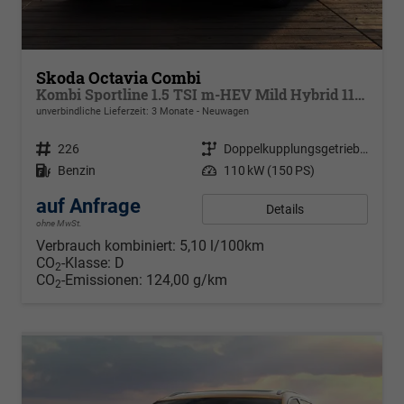
Skoda Octavia Combi
Kombi Sportline 1.5 TSI m-HEV Mild Hybrid 110 kW DSG
unverbindliche Lieferzeit:
3 Monate
Neuwagen
Fahrzeugnr.
226
Getriebe
Doppelkupplungsgetriebe (DSG)
Kraftstoff
Benzin
Leistung
110 kW (150 PS)
auf Anfrage
Details
ohne MwSt.
Verbrauch kombiniert:
5,10 l/100km
CO
-Klasse:
D
2
CO
-Emissionen:
124,00 g/km
2