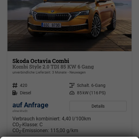
Skoda Octavia Combi
Kombi Style 2.0 TDI 85 KW 6 Gang
unverbindliche Lieferzeit:
3 Monate
Neuwagen
Fahrzeugnr.
420
Getriebe
Schalt. 6-Gang
Kraftstoff
Diesel
Leistung
85 kW (116 PS)
auf Anfrage
Details
ohne MwSt.
Verbrauch kombiniert:
4,40 l/100km
CO
-Klasse:
C
2
CO
-Emissionen:
115,00 g/km
2