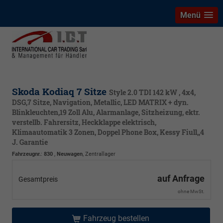
Menü
Skoda Kodiaq 7 Sitze
Style 2.0 TDI 142 kW , 4x4,
DSG,7 Sitze, Navigation, Metallic, LED MATRIX + dyn.
Blinkleuchten,19 Zoll Alu, Alarmanlage, Sitzheizung, ektr.
verstellb. Fahrersitz, Heckklappe elektrisch,
Klimaautomatik 3 Zonen, Doppel Phone Box, Kessy Fiull,,4
J. Garantie
Fahrzeugnr.
:
830
,
Neuwagen
, Zentrallager
auf Anfrage
Gesamtpreis
ohne MwSt.
Fahrzeug bestellen