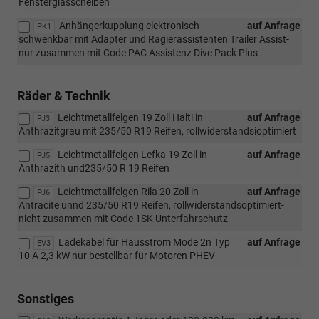
Fensterglasscheiben
Anhängerkupplung elektronisch
auf Anfrage
PK1
schwenkbar mit Adapter und Ragierassistenten Trailer Assist-
nur zusammen mit Code PAC Assistenz Dive Pack Plus
Räder & Technik
Leichtmetallfelgen 19 Zoll Halti in
auf Anfrage
PJ3
Anthrazitgrau mit 235/50 R19 Reifen, rollwiderstandsioptimiert
Leichtmetallfelgen Lefka 19 Zoll in
auf Anfrage
PJ5
Anthrazith und235/50 R 19 Reifen
Leichtmetallfelgen Rila 20 Zoll in
auf Anfrage
PJ6
Antracite unnd 235/50 R19 Reifen, rollwiderstandsoptimiert-
nicht zusammen mit Code 1SK Unterfahrschutz
Ladekabel für Hausstrom Mode 2n Typ
auf Anfrage
EV3
10 A 2,3 kW nur bestellbar für Motoren PHEV
Sonstiges