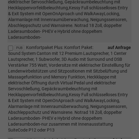
elektrischer Servoschließung, Gepäckraumbeleuchtung mit
Hecklappenvorfeldbeleuchtung,Kessy Full schlüsselloses Entry
& Exit System mit OpenOnAproach und WalkAwayLocking,
Alarmanlage mit Innenraumüberwachung, Neigungssensoren,
Abschleppschutz und Warnsirene. Notrad 18 Zoll, doppelter
Laderaumboden- PHEV e Hybrid ohne doppeltem
Laderaumboden-
Komfortpaket Plus: Komfort Paket:
auf Anfrage
PUB
Sound System Canton mit 12 Premium Lautsprecher, 1 Center
Lautsprecher, 1 Subwoofer, 3D Audio mit Surround und DSB
Verstärker 755 Watt, Vordersitze mit elektrischer Einstelllung für
Lendenwirbelstützen und Sitzpositionen mit Sitzbelüftung und
Massagefunktion und Memory Funktion, Heckklappe mit
elektrischer Öffnung durch Virtual Pedal und elektrischer
Servoschließung, Gepäckraumbeleuchtung mit
Hecklappenvorfeldbeleuchtung,Kessy Full schlüsselloses Entry
& Exit System mit OpenOnAproach und WalkAwayLocking,
Alarmanlage mit Innenraumüberwachung, Neigungssensoren,
Abschleppschutz und Warnsirene. Notrad 18 Zoll, doppelter
Laderaumboden- PHEV e Hybrid ohne doppeltem
Laderaumboden-nur zusammen mit Innenausstattung
SuiteCode P12 oder P13