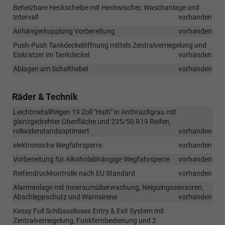
Beheizbare Heckscheibe mit Heckwischer, Waschanlage und
Intervall
vorhanden
Anhängerkupplung Vorbereitung
vorhanden
Push-Push Tankdeckelöffnung mittels Zentralverriegelung und
Eiskratzer im Tankdeckel
vorhanden
Ablagen am Schalthebel
vorhanden
Räder & Technik
Leichtmetallfelgen 19 Zoll "Halti" in Anthrazitgrau mit
glanzgedrehter Oberfläche und 235/50 R19 Reifen,
rollwiderstandsoptimiert
vorhanden
elektronische Wegfahrsperre
vorhanden
Vorbereitung für Alkoholabhängige Wegfahrsperre
vorhanden
Reifendruckkontrolle nach EU Standard
vorhanden
Alarmanlage mit Inneraumüberwachung, Neiguingssensoren,
Abschleppschutz und Warnsirene
vorhanden
Kessy Full Schlüsselloses Entry & Exit System mit
Zentralverriegelung, Funkfernbedienung und 2