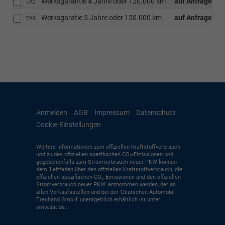
Werksgarantie 4 Jahre oder 120.000 km
auf Anfrage
EA2
Werksgaratie 5 Jahre oder 150.000 km
auf Anfrage
EA9
Anmelden
AGB
Impressum
Datenschutz
Cookie-Einstellungen
Weitere Informationen zum offiziellen Kraftstoffverbrauch
und zu den offiziellen spezifischen CO
-Emissionen und
2
gegebenenfalls zum Stromverbrauch neuer PKW können
dem 'Leitfaden über den offiziellen Kraftstoffverbrauch, die
offiziellen spezifischen CO
-Emissionen und den offiziellen
2
Stromverbrauch neuer PKW' entnommen werden, der an
allen Verkaufsstellen und bei der 'Deutschen Automobil
Treuhand GmbH' unentgeltlich erhältlich ist unter
www.dat.de.