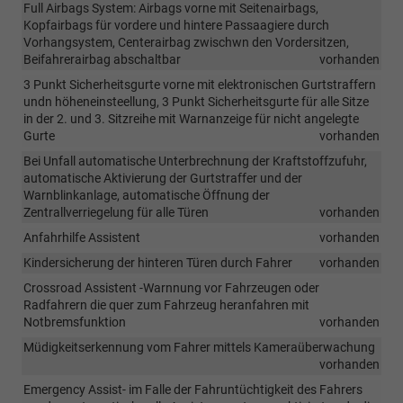
Full Airbags System: Airbags vorne mit Seitenairbags,
Kopfairbags für vordere und hintere Passaagiere durch
Vorhangsystem, Centerairbag zwischwn den Vordersitzen,
Beifahrerairbag abschaltbar
vorhanden
3 Punkt Sicherheitsgurte vorne mit elektronischen Gurtstraffern
undn höheneinsteellung, 3 Punkt Sicherheitsgurte für alle Sitze
in der 2. und 3. Sitzreihe mit Warnanzeige für nicht angelegte
Gurte
vorhanden
Bei Unfall automatische Unterbrechnung der Kraftstoffzufuhr,
automatische Aktivierung der Gurtstraffer und der
Warnblinkanlage, automatische Öffnung der
Zentrallverriegelung für alle Türen
vorhanden
Anfahrhilfe Assistent
vorhanden
Kindersicherung der hinteren Türen durch Fahrer
vorhanden
Crossroad Assistent -Warnnung vor Fahrzeugen oder
Radfahrern die quer zum Fahrzeug heranfahren mit
Notbremsfunktion
vorhanden
Müdigkeitserkennung vom Fahrer mittels Kameraüberwachung
vorhanden
Emergency Assist- im Falle der Fahruntüchtigkeit des Fahrers