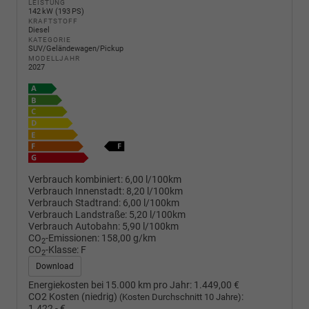
LEISTUNG
142 kW (193 PS)
KRAFTSTOFF
Diesel
KATEGORIE
SUV/Geländewagen/Pickup
MODELLJAHR
2027
Verbrauch kombiniert:
6,00 l/100km
Verbrauch Innenstadt:
8,20 l/100km
Verbrauch Stadtrand:
6,00 l/100km
Verbrauch Landstraße:
5,20 l/100km
Verbrauch Autobahn:
5,90 l/100km
CO
-Emissionen:
158,00 g/km
2
CO
-Klasse:
F
2
Download
Energiekosten bei 15.000 km pro Jahr:
1.449,00 €
CO2 Kosten (niedrig)
:
(Kosten Durchschnitt 10 Jahre)
1.422,- €