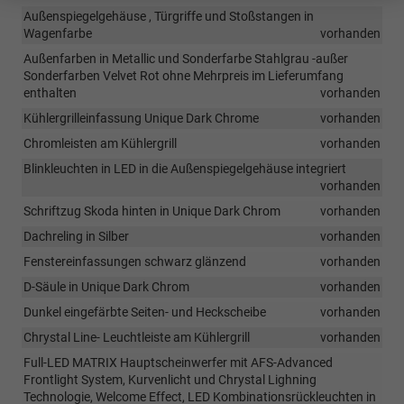
Außenspiegelgehäuse , Türgriffe und Stoßstangen in
Wagenfarbe
vorhanden
Außenfarben in Metallic und Sonderfarbe Stahlgrau -außer
Sonderfarben Velvet Rot ohne Mehrpreis im Lieferumfang
enthalten
vorhanden
Kühlergrilleinfassung Unique Dark Chrome
vorhanden
Chromleisten am Kühlergrill
vorhanden
Blinkleuchten in LED in die Außenspiegelgehäuse integriert
vorhanden
Schriftzug Skoda hinten in Unique Dark Chrom
vorhanden
Dachreling in Silber
vorhanden
Fenstereinfassungen schwarz glänzend
vorhanden
D-Säule in Unique Dark Chrom
vorhanden
Dunkel eingefärbte Seiten- und Heckscheibe
vorhanden
Chrystal Line- Leuchtleiste am Kühlergrill
vorhanden
Full-LED MATRIX Hauptscheinwerfer mit AFS-Advanced
Frontlight System, Kurvenlicht und Chrystal Lighning
Technologie, Welcome Effect, LED Kombinationsrückleuchten in