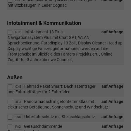
PI3
mit Sitzbezügen in Leder Cognac
Infotainment & Kommunikation
Infotainment 13 Plus :
auf Anfrage
PTD
Navigationssystem Plus mit Chat GPT, WLAN,
Sprachbedienung, Farbdisplay 13 Zoll , Display Cleaner, Head up
Display wichtige Fahrzeuginformationen werden auf die
Frontscheibe im Blickfeld des Fahrers Projekltziert, , Online
Zugriff für 3 Jahre über we Connect,
Außen
Fahrrad Paket Smart: Dachlastenträger
auf Anfrage
CXE
und Fahrradträger für 2 Fahrräder
Panoramadach in getöntemm Glas mit
auf Anfrage
3FU
elektrischer Betätigung , Sonnenschutz und Windschutz
Unterfahrschutz mit Steinschlagschutz
auf Anfrage
1SK
Geräuschdämmende
auf Anfrage
PA2