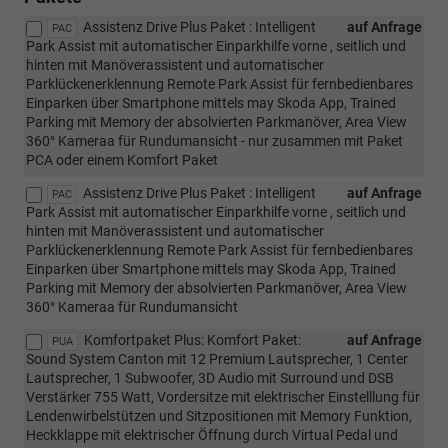
Assistenz Drive Plus Paket : Intelligent
auf Anfrage
PAC
Park Assist mit automatischer Einparkhilfe vorne , seitlich und
hinten mit Manöverassistent und automatischer
Parklückenerklennung Remote Park Assist für fernbedienbares
Einparken über Smartphone mittels may Skoda App, Trained
Parking mit Memory der absolvierten Parkmanöver, Area View
360° Kameraa für Rundumansicht - nur zusammen mit Paket
PCA oder einem Komfort Paket
Assistenz Drive Plus Paket : Intelligent
auf Anfrage
PAC
Park Assist mit automatischer Einparkhilfe vorne , seitlich und
hinten mit Manöverassistent und automatischer
Parklückenerklennung Remote Park Assist für fernbedienbares
Einparken über Smartphone mittels may Skoda App, Trained
Parking mit Memory der absolvierten Parkmanöver, Area View
360° Kameraa für Rundumansicht
Komfortpaket Plus: Komfort Paket:
auf Anfrage
PUA
Sound System Canton mit 12 Premium Lautsprecher, 1 Center
Lautsprecher, 1 Subwoofer, 3D Audio mit Surround und DSB
Verstärker 755 Watt, Vordersitze mit elektrischer Einstelllung für
Lendenwirbelstützen und Sitzpositionen mit Memory Funktion,
Heckklappe mit elektrischer Öffnung durch Virtual Pedal und