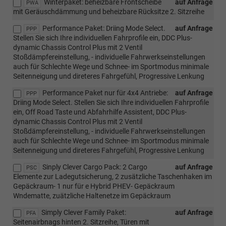
Winterpaket: beheizbare Frontscheibe
auf Anfrage
PWA
mit Geräuschdämmung und beheizbare Rücksitze 2. Sitzreihe
Performance Paket: Driing Mode Select.
auf Anfrage
PPP
Stellen Sie sich Ihre individuellen Fahrprofile ein, DDC Plus-
dynamic Chassis Control Plus mit 2 Ventil
Stoßdämpfereinstellung, - individuelle Fahrwerkseinstellungen
auch für Schlechte Wege und Schnee- im Sportmodus minimale
Seitenneigung und direteres Fahrgefühl, Progressive Lenkung
Performance Paket nur für 4x4 Antriebe:
auf Anfrage
PPP
Driing Mode Select. Stellen Sie sich Ihre individuellen Fahrprofile
ein, Off Road Taste und Abfahrhilfe Assistent, DDC Plus-
dynamic Chassis Control Plus mit 2 Ventil
Stoßdämpfereinstellung, - individuelle Fahrwerkseinstellungen
auch für Schlechte Wege und Schnee- im Sportmodus minimale
Seitenneigung und direteres Fahrgefühl, Progressive Lenkung
Sinply Clever Cargo Pack: 2 Cargo
auf Anfrage
PSC
Elemente zur Ladegutsicherung, 2 zusätzliche Taschenhaken im
Gepäckraum- 1 nur für e Hybrid PHEV- Gepäckraum
Wndematte, zuätzliche Haltenetze im Gepäckraum
Simply Clever Family Paket:
auf Anfrage
PFA
Seitenairbnags hinten 2. Sitzreihe, Türen mit