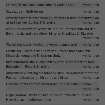
Einstiegsleisten aus Aluminium mit Kodiaq Logo
vorhanden
Sitzbezüge in Stoffdesign
vorhanden
Sicherheitskopfstützen vorne (2) verstellbar und Kopfstützen an
allen Sitzen der 2,. Und 3- Sitzreihe
vorhanden
Isofix Kindersitzverankerungen und Top TetherTechnik für den
Beifahrersitz und die aüßeren hinteren Sitzplätze 2. Sitzreihe
vorhanden
Warndreieck, Warnweste und Verbandsmaeterial
vorhanden
Elektrische Fensterheber Komfort für vorne und hinten mit
Kindersicherung und Einklemmschutz
vorhanden
Klimaautomatik für 3 Zonen mit elektronischer Regelung und
Bedienteil im Fond 2. Sitzreihe
vorhanden
Ambientebeleuchtung für Türinneleisten und Armaturentafel mit
Fußraumbeleuchtungn für vorne und hinten
vorhanden
Leseleuchte für vordere Passagiere und eine hinten Zentral
vorhanden
Gepäckraumauskleidung mit Gepäckraumbeleuchtung und
Heckklppenvorfeldbeleuchtung
vorhanden