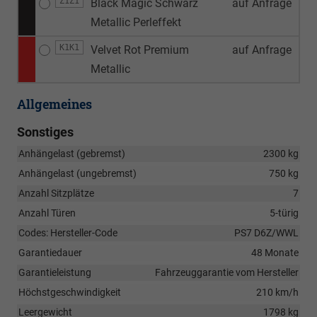
Z1Z1
Black Magic Schwarz
auf Anfrage
Metallic Perleffekt
K1K1
Velvet Rot Premium
auf Anfrage
Metallic
Allgemeines
Sonstiges
Anhängelast (gebremst)
2300 kg
Anhängelast (ungebremst)
750 kg
Anzahl Sitzplätze
7
Anzahl Türen
5-türig
Codes: Hersteller-Code
PS7 D6Z/WWL
Garantiedauer
48 Monate
Garantieleistung
Fahrzeuggarantie vom Hersteller
Höchstgeschwindigkeit
210 km/h
Leergewicht
1798 kg