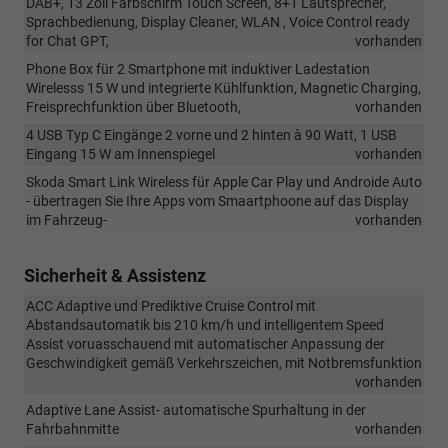
DAB+, 13 Zoll Farbschirm Touch Screen, 8+1 Lautsprecher,
Sprachbedienung, Display Cleaner, WLAN , Voice Control ready
for Chat GPT,
vorhanden
Phone Box für 2 Smartphone mit induktiver Ladestation
Wirelesss 15 W und integrierte Kühlfunktion, Magnetic Charging,
Freisprechfunktion über Bluetooth,
vorhanden
4 USB Typ C Eingänge 2 vorne und 2 hinten à 90 Watt, 1 USB
Eingang 15 W am Innenspiegel
vorhanden
Skoda Smart Link Wireless für Apple Car Play und Androide Auto
- übertragen Sie Ihre Apps vom Smaartphoone auf das Display
im Fahrzeug-
vorhanden
Sicherheit & Assistenz
ACC Adaptive und Prediktive Cruise Control mit
Abstandsautomatik bis 210 km/h und intelligentem Speed
Assist voruasschauend mit automatischer Anpassung der
Geschwindigkeit gemäß Verkehrszeichen, mit Notbremsfunktion
vorhanden
Adaptive Lane Assist- automatische Spurhaltung in der
Fahrbahnmitte
vorhanden