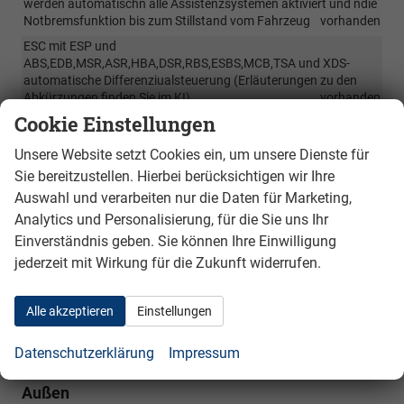
werden automatischn alle Assistenzsystemen aktiviert und ndie
Notbremsfunktion bis zum Stillstand vom Fahrzeug
vorhanden
ESC mit ESP und
ABS,EDB,MSR,ASR,HBA,DSR,RBS,ESBS,MCB,TSA und XDS-
automatische Differenziualsteuerung (Erläuterungen zu den
Abkürzungen finden Sie im KI)
vorhanden
Cookie Einstellungen
Umfassender und Proaktiver Fußgängerschutz
vorhanden
Front Assist mit Umfeldbeobachtuing, Radfahrer und
Unsere Website setzt Cookies ein, um unsere Dienste für
Fußgängerschutz mit Notbrenmsfunktion
vorhanden
Sie bereitzustellen. Hierbei berücksichtigen wir Ihre
Auprallschutzsichere Türen
vorhanden
Auswahl und verarbeiten nur die Daten für Marketing,
Side Assist mit Blind Spot- toter Winkel Assistent, Ausparkhilfe
Analytics und Personalisierung, für die Sie uns Ihr
Assistent mit Notbremsfunktion, Ausstiegswarner,
vorhanden
Einverständnis geben. Sie können Ihre Einwilligung
Verkehrszeichenerkennung
vorhanden
jederzeit mit Wirkung für die Zukunft widerrufen.
Traffic Jam Assist mit Aktivierung der Assistenzsysteme zur
Entlastung vom Fahrer bei Stau oder zähfließendem Verkehr mit
Alle akzeptieren
Einstellungen
automatischem Stopp und Wiederanfahren
vorhanden
Abbiegeassistent
vorhanden
Datenschutzerklärung
Impressum
Außen