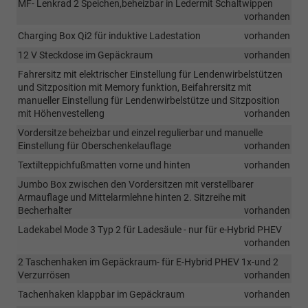
MF- Lenkrad 2 Speichen,beheizbar in Ledermit Schaltwippen
vorhanden
Charging Box Qi2 für induktive Ladestation
vorhanden
12 V Steckdose im Gepäckraum
vorhanden
Fahrersitz mit elektrischer Einstellung für Lendenwirbelstützen
und Sitzposition mit Memory funktion, Beifahrersitz mit
manueller Einstellung für Lendenwirbelstütze und Sitzposition
mit Höhenvestelleng
vorhanden
Vordersitze beheizbar und einzel regulierbar und manuelle
Einstellung für Oberschenkelauflage
vorhanden
Textilteppichfußmatten vorne und hinten
vorhanden
Jumbo Box zwischen den Vordersitzen mit verstellbarer
Armauflage und Mittelarmlehne hinten 2. Sitzreihe mit
Becherhalter
vorhanden
Ladekabel Mode 3 Typ 2 für Ladesäule - nur für e-Hybrid PHEV
vorhanden
2 Taschenhaken im Gepäckraum- für E-Hybrid PHEV 1x-und 2
Verzurrösen
vorhanden
Tachenhaken klappbar im Gepäckraum
vorhanden