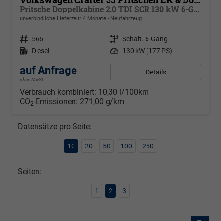
Pritsche Doppelkabine 2.0 TDI SCR 130 kW 6-Gang, 6 Sitze, Klima
unverbindliche Lieferzeit:
4 Monate
Neufahrzeug
Fahrzeugnr.
566
Getriebe
Schalt. 6-Gang
Kraftstoff
Diesel
Leistung
130 kW (177 PS)
auf Anfrage
Details
ohne MwSt.
Verbrauch kombiniert:
10,30 l/100km
CO
-Emissionen:
271,00 g/km
2
Datensätze pro Seite:
10
20
50
100
250
Seiten:
1
2
3