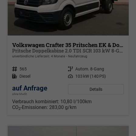
Volkswagen Crafter 35 Pritschen EK & Doka
Pritsche Doppelkabine 2.0 TDI SCR 103 kW 8-Gang Automatik, Klima, 6 Sitze
unverbindliche Lieferzeit:
4 Monate
Neufahrzeug
Fahrzeugnr.
565
Getriebe
Autom. 8-Gang
Kraftstoff
Diesel
Leistung
103 kW (140 PS)
auf Anfrage
Details
ohne MwSt.
Verbrauch kombiniert:
10,80 l/100km
CO
-Emissionen:
283,00 g/km
2