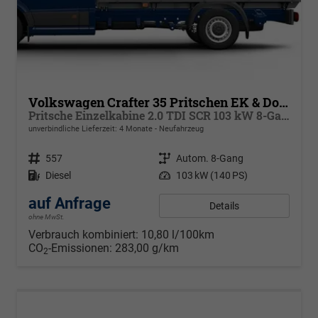
Volkswagen Crafter 35 Pritschen EK & Doka
Pritsche Einzelkabine 2.0 TDI SCR 103 kW 8-Gang Automatik, Klima
unverbindliche Lieferzeit:
4 Monate
Neufahrzeug
Fahrzeugnr.
557
Getriebe
Autom. 8-Gang
Kraftstoff
Diesel
Leistung
103 kW (140 PS)
auf Anfrage
Details
ohne MwSt.
Verbrauch kombiniert:
10,80 l/100km
CO
-Emissionen:
283,00 g/km
2