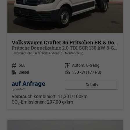
Volkswagen Crafter 35 Pritschen EK & Doka
Pritsche Doppelkabine 2.0 TDI SCR 130 kW 8-Gang Automatik, 4 Motion, Klima, 6 Sitze,
unverbindliche Lieferzeit:
4 Monate
Neufahrzeug
Fahrzeugnr.
568
Getriebe
Autom. 8-Gang
Kraftstoff
Diesel
Leistung
130 kW (177 PS)
auf Anfrage
Details
ohne MwSt.
Verbrauch kombiniert:
11,30 l/100km
CO
-Emissionen:
297,00 g/km
2