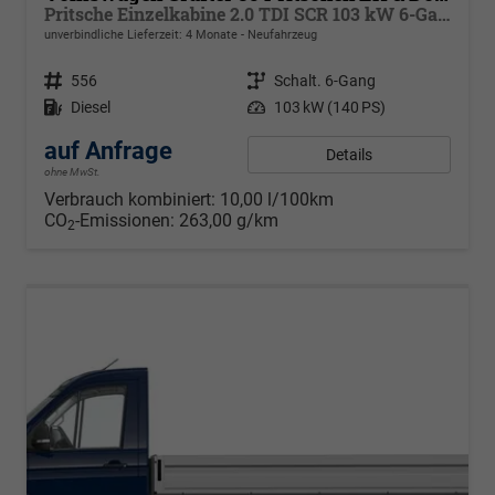
Pritsche Einzelkabine 2.0 TDI SCR 103 kW 6-Gang, Klima
unverbindliche Lieferzeit:
4 Monate
Neufahrzeug
Fahrzeugnr.
556
Getriebe
Schalt. 6-Gang
Kraftstoff
Diesel
Leistung
103 kW (140 PS)
auf Anfrage
Details
ohne MwSt.
Verbrauch kombiniert:
10,00 l/100km
CO
-Emissionen:
263,00 g/km
2