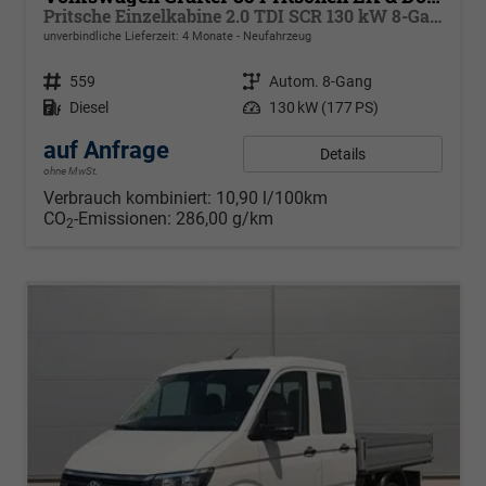
Pritsche Einzelkabine 2.0 TDI SCR 130 kW 8-Gang Automatik, Klima
unverbindliche Lieferzeit:
4 Monate
Neufahrzeug
Fahrzeugnr.
559
Getriebe
Autom. 8-Gang
Kraftstoff
Diesel
Leistung
130 kW (177 PS)
auf Anfrage
Details
ohne MwSt.
Verbrauch kombiniert:
10,90 l/100km
CO
-Emissionen:
286,00 g/km
2