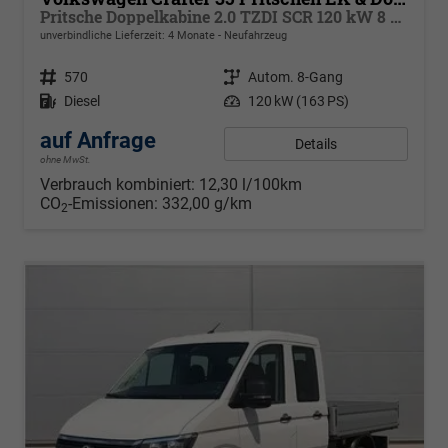
Pritsche Doppelkabine 2.0 TZDI SCR 120 kW 8 Gang Automatik, Heckantrieb, Klima, 6 Sitze
unverbindliche Lieferzeit:
4 Monate
Neufahrzeug
Fahrzeugnr.
570
Getriebe
Autom. 8-Gang
Kraftstoff
Diesel
Leistung
120 kW (163 PS)
auf Anfrage
Details
ohne MwSt.
Verbrauch kombiniert:
12,30 l/100km
CO
-Emissionen:
332,00 g/km
2