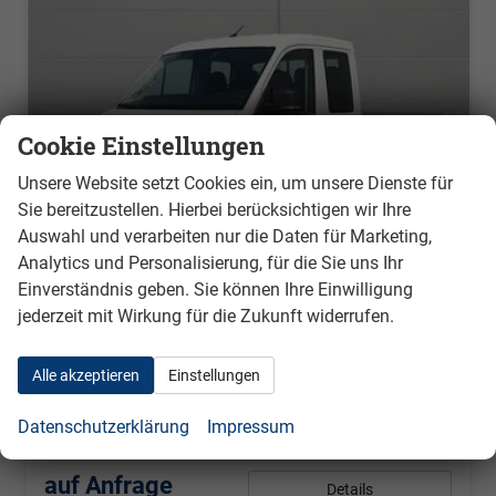
Cookie Einstellungen
Unsere Website setzt Cookies ein, um unsere Dienste für
Sie bereitzustellen. Hierbei berücksichtigen wir Ihre
Auswahl und verarbeiten nur die Daten für Marketing,
Analytics und Personalisierung, für die Sie uns Ihr
Einverständnis geben. Sie können Ihre Einwilligung
jederzeit mit Wirkung für die Zukunft widerrufen.
Volkswagen Crafter 35 Pritschen EK & Doka
Pritsche Doppelkabine 2.0 TDI SCR 120 kW 6-Gang, Heckantrieb, Klima, 6 Sitze
unverbindliche Lieferzeit:
4 Monate
Neufahrzeug
Alle akzeptieren
Einstellungen
Fahrzeugnr.
569
Getriebe
Schalt. 6-Gang
Datenschutzerklärung
Impressum
Kraftstoff
Diesel
Leistung
120 kW (163 PS)
auf Anfrage
Details