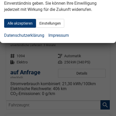
Einverständnis geben. Sie können Ihre Einwilligung
jederzeit mit Wirkung für die Zukunft widerrufen.
Alle akzeptieren
Einstellungen
Volkswagen ID. BUZZ Cargo Pro
Datenschutzerklärung
Impressum
4Motion 250 kW Vollelektrisch 4 Motion 1 Gang Automatik, Leichtmetallfelgenn Tilburg,Heckflügeltüren, Klimaautomatik, PDC vorne u. hinten, 5 Jahre Werksgarantie, Serviceplan zum Aktionspreis, Ladekabel Mode 3, Beifahrerdoppelsitzbank,
unverbindliche Lieferzeit:
3 Monate
Fahrzeugnr.
1094
Getriebe
Automatik
Kraftstoff
Elektro
Leistung
250 kW (340 PS)
auf Anfrage
Details
ohne MwSt.
Stromverbrauch kombiniert:
21,30 kWh/100km
Elektrische Reichweite:
406 km
CO
-Emissionen:
0 g/km
2
Fahrzeugnr.