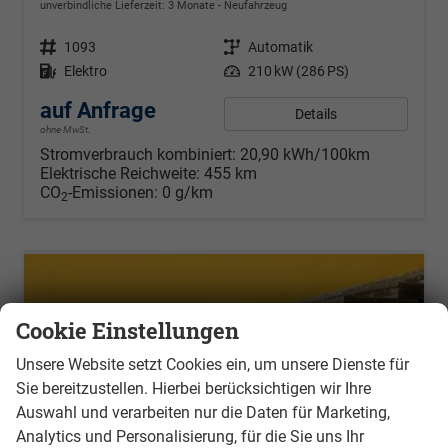
unverbindliche Lieferzeit:
3 Monate
Neufahrzeug
Fahrzeugnr.
1093
Getriebe
Automatik
Kraftstoff
Elektro
Leistung
210 kW (286 PS)
auf Anfrage
Details
ohne MwSt.
Stromverbrauch kombiniert:
20,90 kWh/100km
Elektrische Reichweite:
455 km
CO
-Emissionen:
0 g/km
2
Cookie Einstellungen
Unsere Website setzt Cookies ein, um unsere Dienste für
Sie bereitzustellen. Hierbei berücksichtigen wir Ihre
Auswahl und verarbeiten nur die Daten für Marketing,
Analytics und Personalisierung, für die Sie uns Ihr