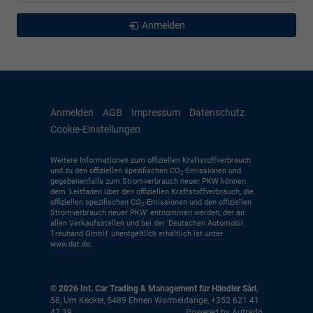
Anmelden
Anmelden
AGB
Impressum
Datenschutz
Cookie-Einstellungen
Weitere Informationen zum offiziellen Kraftstoffverbrauch
und zu den offiziellen spezifischen CO
-Emissionen und
2
gegebenenfalls zum Stromverbrauch neuer PKW können
dem 'Leitfaden über den offiziellen Kraftstoffverbrauch, die
offiziellen spezifischen CO
-Emissionen und den offiziellen
2
Stromverbrauch neuer PKW' entnommen werden, der an
allen Verkaufsstellen und bei der 'Deutschen Automobil
Treuhand GmbH' unentgeltlich erhältlich ist unter
www.dat.de.
© 2026
Int. Car Trading & Management für Händler Sàrl
,
58, Um Kecker
,
5489
Ehnen Wormeldange,
+352 621 41
42 39
Powered by Autrado