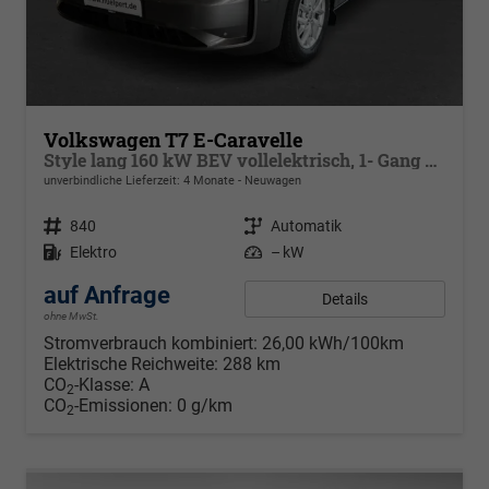
Volkswagen T7 E-Caravelle
Style lang 160 kW BEV vollelektrisch, 1- Gang Automatik, 8 Sitze, Klimaautomatik 3 Zonen, dunkel eingefärbte Scheiben, Fahrerassistenzpaket Plus, Langer Radstand
unverbindliche Lieferzeit:
4 Monate
Neuwagen
Fahrzeugnr.
840
Getriebe
Automatik
Kraftstoff
Elektro
Leistung
– kW
auf Anfrage
Details
ohne MwSt.
Stromverbrauch kombiniert:
26,00 kWh/100km
Elektrische Reichweite:
288 km
CO
-Klasse:
A
2
CO
-Emissionen:
0 g/km
2