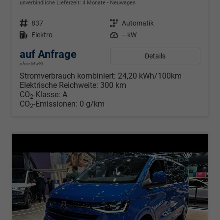
unverbindliche Lieferzeit:
4 Monate
Neuwagen
Fahrzeugnr.
837
Getriebe
Automatik
Kraftstoff
Elektro
Leistung
– kW
auf Anfrage
Details
ohne MwSt.
Stromverbrauch kombiniert:
24,20 kWh/100km
Elektrische Reichweite:
300 km
CO
-Klasse:
A
2
CO
-Emissionen:
0 g/km
2