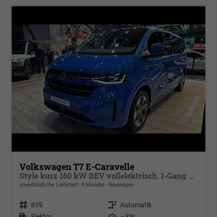
Volkswagen T7 E-Caravelle
Style kurz 160 kW BEV vollelektrisch, 1-Gang Automatik, Heckantrieb , 8 Sitze, Klimaautomatik 3 Zonen, dunkel eingefärbte Scheiben, Fahrerassistenzpaket Plus,
unverbindliche Lieferzeit:
4 Monate
Neuwagen
Fahrzeugnr.
839
Getriebe
Automatik
Kraftstoff
Elektro
Leistung
– kW