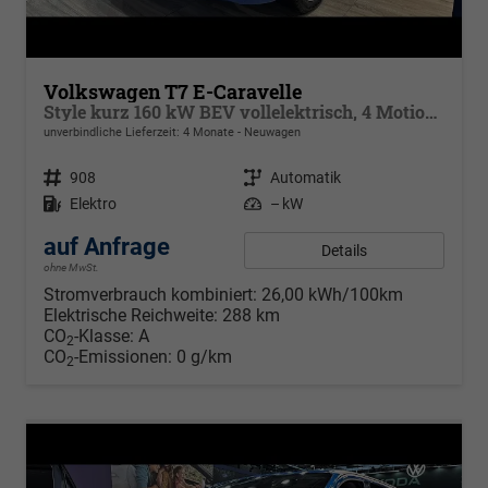
Volkswagen T7 E-Caravelle
Style kurz 160 kW BEV vollelektrisch, 4 Motion, 8 Sitze, Navigationssystem Discover Media, Klimaautomatik 3 Zonen, dunkel eingefärbte Scheiben, Fahrerassistenzpaket Plus,
unverbindliche Lieferzeit:
4 Monate
Neuwagen
Fahrzeugnr.
908
Getriebe
Automatik
Kraftstoff
Elektro
Leistung
– kW
auf Anfrage
Details
ohne MwSt.
Stromverbrauch kombiniert:
26,00 kWh/100km
Elektrische Reichweite:
288 km
CO
-Klasse:
A
2
CO
-Emissionen:
0 g/km
2