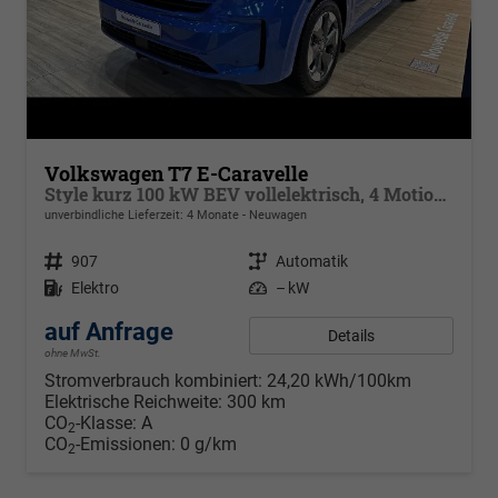
Volkswagen T7 E-Caravelle
Style kurz 100 kW BEV vollelektrisch, 4 Motion , 8 Sitze, Navigationssystem Discover Media, Klimaautomatik 3 Zonen, dunkel eingefärbte Scheiben, Fahrerassistenzpaket Plus,
unverbindliche Lieferzeit:
4 Monate
Neuwagen
Fahrzeugnr.
907
Getriebe
Automatik
Kraftstoff
Elektro
Leistung
– kW
auf Anfrage
Details
ohne MwSt.
Stromverbrauch kombiniert:
24,20 kWh/100km
Elektrische Reichweite:
300 km
CO
-Klasse:
A
2
CO
-Emissionen:
0 g/km
2