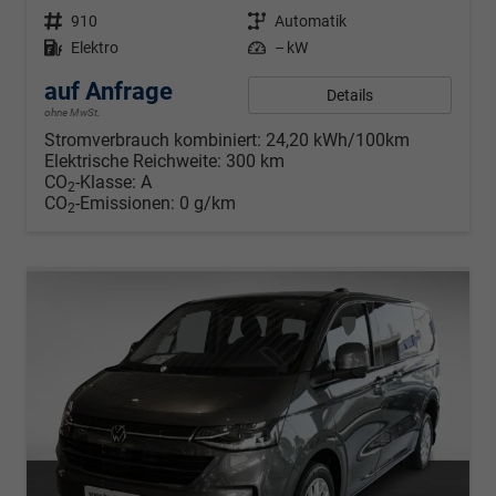
Fahrzeugnr.
910
Getriebe
Automatik
Kraftstoff
Elektro
Leistung
– kW
auf Anfrage
Details
ohne MwSt.
Stromverbrauch kombiniert:
24,20 kWh/100km
Elektrische Reichweite:
300 km
CO
-Klasse:
A
2
CO
-Emissionen:
0 g/km
2