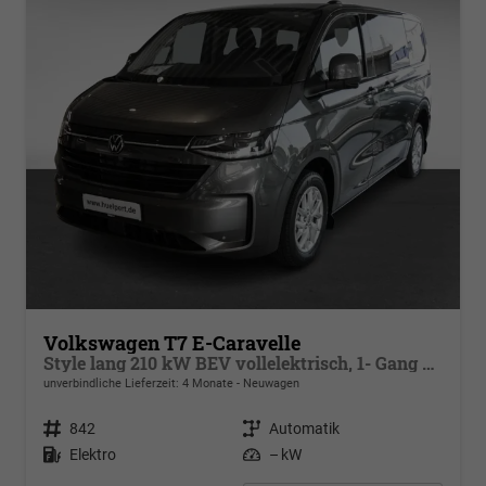
Volkswagen T7 E-Caravelle
Style lang 210 kW BEV vollelektrisch, 1- Gang Automatik, Heckantrieb,8 Sitze, Klimaautomatik 3 Zonen, Navigationssystem, Fahrerassistenzpaket Plus, Langer Radstand
unverbindliche Lieferzeit:
4 Monate
Neuwagen
Fahrzeugnr.
842
Getriebe
Automatik
Kraftstoff
Elektro
Leistung
– kW