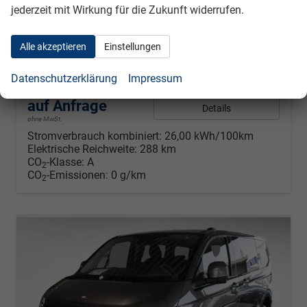
Volkswagen T7 E-Caravelle
jederzeit mit Wirkung für die Zukunft widerrufen.
Style kurz 210 kW BEV vollelektrisch, 1-Gang Automatik, 8 Sitze, Klimaautomatik 3 Zonen, Navigationssystem, Rückkamera, Fahrerassistenzpaket Plus,
unverbindliche Lieferzeit:
4 Monate
Neuwagen
Alle akzeptieren
Einstellungen
Fahrzeugnr.
909
Getriebe
Automatik
Datenschutzerklärung
Impressum
Kraftstoff
Elektro
Leistung
– kW
auf Anfrage
Details
ohne MwSt.
Stromverbrauch kombiniert:
26,00 kWh/100km
Elektrische Reichweite:
288 km
CO
-Klasse:
A
2
CO
-Emissionen:
0 g/km
2