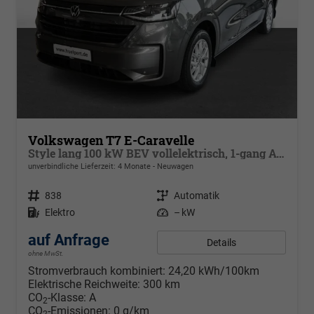
Volkswagen T7 E-Caravelle
Style lang 100 kW BEV vollelektrisch, 1-gang Automatik, Heckantrieb, 8 Sitze, Klimaautomatik 3 Zonen, dunkel eingefärbte Scheiben, Fahrerassistenzpaket Plus, Langer Radstand
unverbindliche Lieferzeit:
4 Monate
Neuwagen
Fahrzeugnr.
838
Getriebe
Automatik
Kraftstoff
Elektro
Leistung
– kW
auf Anfrage
Details
ohne MwSt.
Stromverbrauch kombiniert:
24,20 kWh/100km
Elektrische Reichweite:
300 km
CO
-Klasse:
A
2
CO
-Emissionen:
0 g/km
2