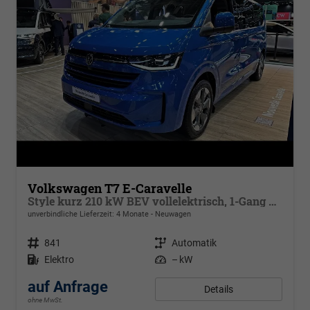
Volkswagen T7 E-Caravelle
Style kurz 210 kW BEV vollelektrisch, 1-Gang Automatik, Heckantrieb, 8 Sitze, Klimaautomatik 3 Zonen, Navigationssystem, Rückkamera, Fahrerassistenzpaket Plus,
unverbindliche Lieferzeit:
4 Monate
Neuwagen
Fahrzeugnr.
841
Getriebe
Automatik
Kraftstoff
Elektro
Leistung
– kW
auf Anfrage
Details
ohne MwSt.