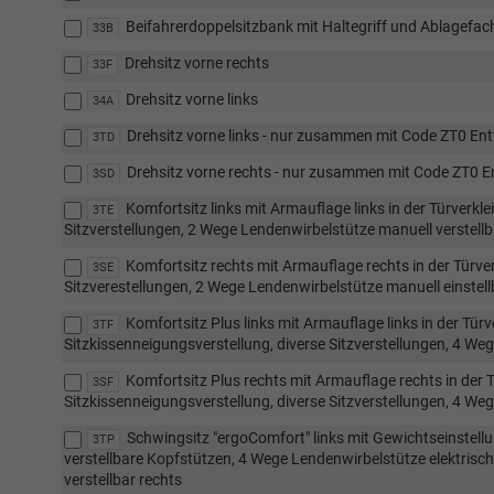
Beifahrerdoppelsitzbank mit Haltegriff und Ablagefac
33B
Drehsitz vorne rechts
33F
Drehsitz vorne links
34A
Drehsitz vorne links - nur zusammen mit Code ZT0 Ent
3TD
Drehsitz vorne rechts - nur zusammen mit Code ZT0 E
3SD
Komfortsitz links mit Armauflage links in der Türverkle
3TE
Sitzverstellungen, 2 Wege Lendenwirbelstütze manuell verstellb
Komfortsitz rechts mit Armauflage rechts in der Türver
3SE
Sitzverestellungen, 2 Wege Lendenwirbelstütze manuell einstell
Komfortsitz Plus links mit Armauflage links in der Tür
3TF
Sitzkissenneigungsverstellung, diverse Sitzverstellungen, 4 Weg
Komfortsitz Plus rechts mit Armauflage rechts in der T
3SF
Sitzkissenneigungsverstellung, diverse Sitzverstellungen, 4 Weg
Schwingsitz "ergoComfort" links mit Gewichtseinstellu
3TP
verstellbare Kopfstützen, 4 Wege Lendenwirbelstütze elektrisch 
verstellbar rechts