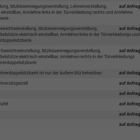
lung, Sitzkissenneigungsverstellung, Lehnenverstellung,
auf Anfra
einstellbar, Armlehne links in der Türverkleidung rechts und Armlehne
zbank-
ewichtseinstellung, Sitzkissenneigungsverstellung,
auf Anfra
lstütze elektrisch einstellbar, Armlehne links in der Türverkleidungs und
erdoppelsitzbank-
 Gewichtseinstellung, Sitzkissenneigungsverstellung,
auf Anfra
lstütze elektrisch einstellbar, Armlehne rechts in der Türverkleidungs
ahrerdoppelsitzbank-
fahrerdoppelsitzbank ist nur der äußere Sitz beheizbar-
auf Anfra
hrersitzgestell
auf Anfra
auf Anfra
tafel
auf Anfra
auf Anfra
auf Anfra