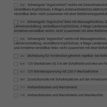
Schwingsitz "ergoComfort" rechts mit Gewichtseinstel
3SP
verstellbare Kopfstützen, 4 Wege Lendenwirbelstütze elektrisch 
verstellbar links- nicht zusammen mit einer Beifahrerdoppelsit
Schwingsitz "ergoActive" links mit Massagefunktion, G
3TK
Lehnenverstellung, verstellbare Kopfstützen, 4 Wege Lendenwirbe
Armlehne verstellbar rechts- nicht zusammen mit einer Beifahr
Schwingsitz "ergoActive" rechts mit Massagefunktion,
3SK
Lehnenverstellung, verstellbare Kopfstützen, 4 Wege Lendenwirbe
und Armlehne verstellbar links- nicht zusammen mit einer Beif
Sitzheizung für Vordersitze getrennt regelbar- bei Bei
4A3
12V Steckdosen (4) 3 in der Schalttafel und eine am Fa
EU4
12V Betriebsspannung mit 230 V Wechselrichter
9Z3
Zusatzkonsole mit Schalterplätzen auf der Armaturen
4N7
Verbandskasten und Warndreieck
1T3
Verbandskasten und Warndreieck und Warnleuchte
1T6