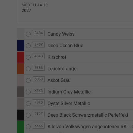
MODELLJAHR
2027
B4B4
Candy Weiss
0P0P
Deep Ocean Blue
4B4B
Kirschrot
E3E3
Leuchtorange
6U6U
Ascot Grau
X3X3
Indium Grey Metallic
F0F0
Oyste Silver Metallic
2T2T
Deep Black Schwarzmetallic Perleffekt
xxxx
Alle von Volkswagen angebotenen RAL- o