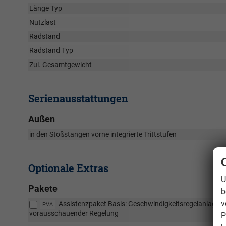
Länge Typ
Nutzlast
Radstand
Radstand Typ
Zul. Gesamtgewicht
Serienausstattungen
Außen
in den Stoßstangen vorne integrierte Trittstufen
Optionale Extras
U
Pakete
b
v
Assistenzpaket Basis: Geschwindigkeitsregelanlage mi
PVA
vorausschauender Regelung
P