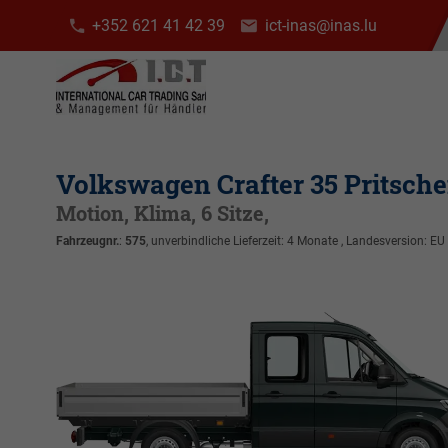
+352 621 41 42 39
ict-inas@inas.lu
Volkswagen Crafter 35 Pritsch
Motion, Klima, 6 Sitze,
Fahrzeugnr.
:
575
, unverbindliche Lieferzeit:
4 Monate
, Landesversion: EU