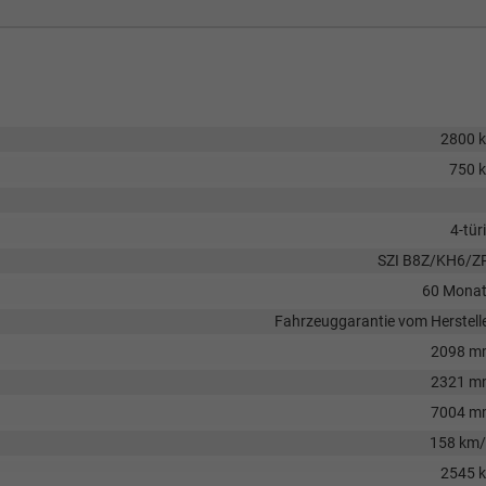
2800 
750 
4-tür
SZI B8Z/KH6/Z
60 Mona
Fahrzeuggarantie vom Herstell
2098 m
2321 m
7004 m
158 km
2545 