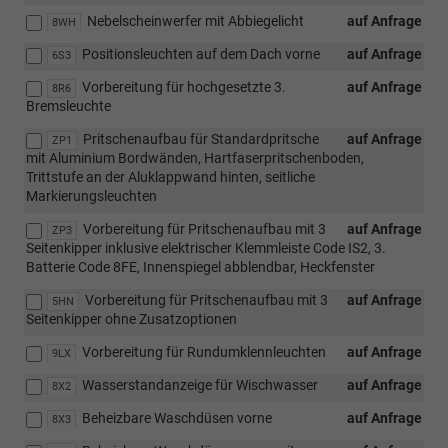
Nebelscheinwerfer mit Abbiegelicht
auf Anfrage
8WH
Positionsleuchten auf dem Dach vorne
auf Anfrage
6S3
Vorbereitung für hochgesetzte 3.
auf Anfrage
8R6
Bremsleuchte
Pritschenaufbau für Standardpritsche
auf Anfrage
ZP1
mit Aluminium Bordwänden, Hartfaserpritschenboden,
Trittstufe an der Aluklappwand hinten, seitliche
Markierungsleuchten
Vorbereitung für Pritschenaufbau mit 3
auf Anfrage
ZP3
Seitenkipper inklusive elektrischer Klemmleiste Code IS2, 3.
Batterie Code 8FE, Innenspiegel abblendbar, Heckfenster
Vorbereitung für Pritschenaufbau mit 3
auf Anfrage
5HN
Seitenkipper ohne Zusatzoptionen
Vorbereitung für Rundumklennleuchten
auf Anfrage
9LX
Wasserstandanzeige für Wischwasser
auf Anfrage
8X2
Beheizbare Waschdüsen vorne
auf Anfrage
8X3