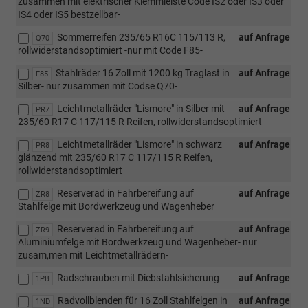
zusammen mit elektrischer Klemmleiste Code IS2 oder IS3 oder
IS4 oder IS5 bestzellbar-
Sommerreifen 235/65 R16C 115/113 R,
auf Anfrage
Q70
rollwiderstandsoptimiert -nur mit Code F85-
Stahlräder 16 Zoll mit 1200 kg Traglast in
auf Anfrage
F85
Silber- nur zusammen mit Codse Q70-
Leichtmetallräder "Lismore" in Silber mit
auf Anfrage
PR7
235/60 R17 C 117/115 R Reifen, rollwiderstandsoptimiert
Leichtmetallräder "Lismore" in schwarz
auf Anfrage
PR8
glänzend mit 235/60 R17 C 117/115 R Reifen,
rollwiderstandsoptimiert
Reserverad in Fahrbereifung auf
auf Anfrage
ZR8
Stahlfelge mit Bordwerkzeug und Wagenheber
Reserverad in Fahrbereifung auf
auf Anfrage
ZR9
Aluminiumfelge mit Bordwerkzeug und Wagenheber- nur
zusam,men mit Leichtmetallrädern-
Radschrauben mit Diebstahlsicherung
auf Anfrage
1PB
Radvollblenden für 16 Zoll Stahlfelgen in
auf Anfrage
1ND