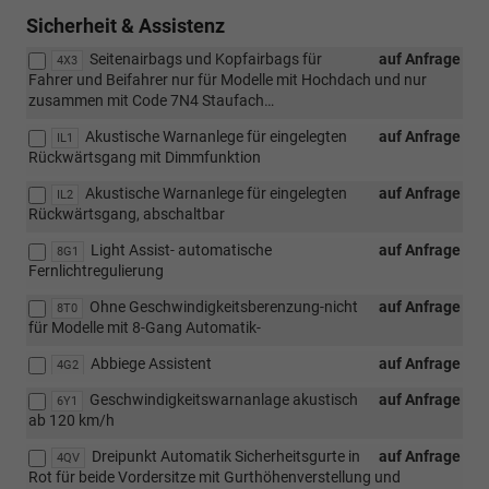
Sicherheit & Assistenz
Seitenairbags und Kopfairbags für
auf Anfrage
4X3
Fahrer und Beifahrer nur für Modelle mit Hochdach und nur
zusammen mit Code 7N4 Staufach…
Akustische Warnanlege für eingelegten
auf Anfrage
IL1
Rückwärtsgang mit Dimmfunktion
Akustische Warnanlege für eingelegten
auf Anfrage
IL2
Rückwärtsgang, abschaltbar
Light Assist- automatische
auf Anfrage
8G1
Fernlichtregulierung
Ohne Geschwindigkeitsberenzung-nicht
auf Anfrage
8T0
für Modelle mit 8-Gang Automatik-
Abbiege Assistent
auf Anfrage
4G2
Geschwindigkeitswarnanlage akustisch
auf Anfrage
6Y1
ab 120 km/h
Dreipunkt Automatik Sicherheitsgurte in
auf Anfrage
4QV
Rot für beide Vordersitze mit Gurthöhenverstellung und