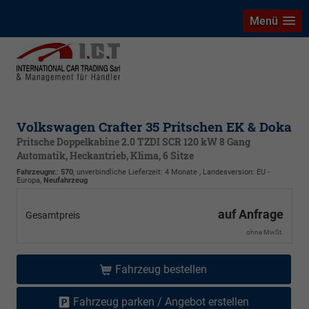
Menü
Volkswagen Crafter 35 Pritschen EK & Doka
Pritsche Doppelkabine 2.0 TZDI SCR 120 kW 8 Gang
Automatik, Heckantrieb, Klima, 6 Sitze
Fahrzeugnr.
:
570
, unverbindliche Lieferzeit:
4 Monate
, Landesversion: EU -
Europa,
Neufahrzeug
auf Anfrage
Gesamtpreis
ohne MwSt.
Fahrzeug bestellen
Fahrzeug parken / Angebot erstellen