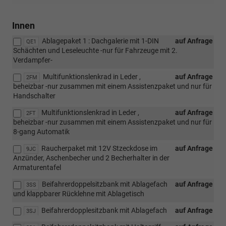
Innen
Ablagepaket 1 : Dachgalerie mit 1-DIN
auf Anfrage
QE1
Schächten und Leseleuchte -nur für Fahrzeuge mit 2.
Verdampfer-
Multifunktionslenkrad in Leder ,
auf Anfrage
2FM
beheizbar -nur zusammen mit einem Assistenzpaket und nur für
Handschalter
Multifunktionslenkrad in Leder ,
auf Anfrage
2FT
beheizbar -nur zusammen mit einem Assistenzpaket und nur für
8-gang Automatik
Raucherpaket mit 12V Stzeckdose im
auf Anfrage
9JC
Anzünder, Aschenbecher und 2 Becherhalter in der
Armaturentafel
Beifahrerdoppelsitzbank mit Ablagefach
auf Anfrage
3SS
und klappbarer Rücklehne mit Ablagetisch
Beifahrerdopplesitzbank mit Ablagefach
auf Anfrage
3SJ