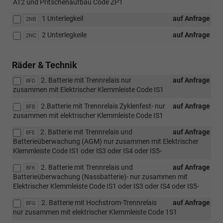
AT2 und Pritschenaufbau Code ZP1
1 Unterlegkeil
auf Anfrage
2NB
2 Unterlegkeile
auf Anfrage
2NC
Räder & Technik
2. Batterie mit Trennrelais nur
auf Anfrage
8FD
zusammen mit Elektrischer Klemmleiste Code IS1
2.Batterie mit Trennrelais Zyklenfest- nur
auf Anfrage
8FB
zusammen mit elektrischer Klemmleiste Code IS1
2. Batterie mit Trennrelais und
auf Anfrage
8FE
Batterieüberwachung (AGM) nur zusammen mit Elektrischer
Klemmleiste Code IS1 oder IS3 oder IS4 oder IS5-
2. Batterie mit Trennrelais und
auf Anfrage
8FK
Batterieüberwachung (Nassbatterie)- nur zusammen mit
Elektrischer Klemmleiste Code IS1 oder IS3 oder IS4 oder IS5-
2. Batterie mit Hochstrom-Trennrelais
auf Anfrage
8FG
nur zusammen mit elektrischer Klemmleiste Code 1S1