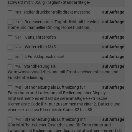
schwarz mit 1.050 g Traglast- Standardfelge-
Reifendruckkontrolle direkt messend
auf Anfrage
7K3
Regensensoren, Tagfahrlicht mit Leaving
auf Anfrage
ZA3
Home und manueller Cmiong Home Funktion,
Ganzjahresreifen
auf Anfrage
VG1
Winterreifen M+S
auf Anfrage
VG2
4 Funkklappschlüssel
auf Anfrage
8QL
Standheizung als
auf Anfrage
7VL
Warmwasserzusatzheizung mit Frontscheibenenteisung und
Funkfernbedienung
Standheizung als Luftheizung für
auf Anfrage
7VB
Fahrerhaus und Laderaum nit Bedienung über Display
Infotaintment- es entfällt die sereinmäßige elektriosche
Klemmleiste Code iP4- nur zusammen mit einer 2. Batterie und
einer elektrischen Klemmleiste Code IS2 bis IS5
Standheizung als Luftheizung mit
auf Anfrage
7VC
Kfartstoffbetriebener Zusatzheizung für Fahrerhaus und
Laderaum nit Bedienung über Display Infotaintment- es entfällt