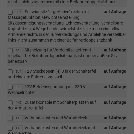
rechts- nicht zusammen mit einer Beifahrerdoppelsitzbank-
Schwingsitz "ergoActive" rechts mit
auf Anfrage
3SK
Massagefunktion, Gewichtseinstellung,
Sitzkissenneigungsverstellung, Lehnenverstellung, verstellbare
Kopfstützen, 4 Wege Lendenwirbelstütze elektrisch einstellbar,
Armlehne rechts in der Türverkleidungs und Armlehne verstellbar
links- nicht zusammen mit einer Beifahrerdoppelsitzbank-
Sitzheizung für Vordersitze getrennt
auf Anfrage
4A3
regelbar- bei Beifahrerdoppelsitzbank ist nur der äußere Sitz
beheizbar-
12V Steckdosen (4) 3 in der Schalttafel
auf Anfrage
EU4
und eine am Fahrersitzgestell
12V Betriebsspannung mit 230 V
auf Anfrage
9Z3
Wechselrichter
Zusatzkonsole mit Schalterplätzen auf
auf Anfrage
4N7
der Armaturentafel
Verbandskasten und Warndreieck
auf Anfrage
1T3
Verbandskasten und Warndreieck und
auf Anfrage
1T6
Warnleuchte