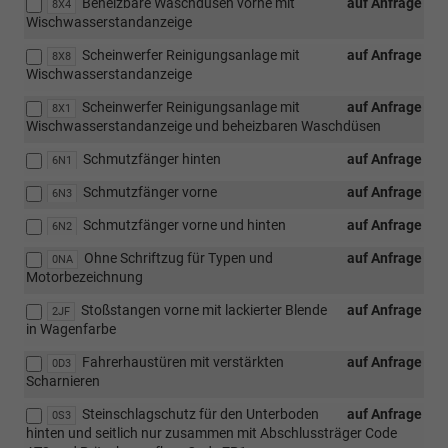
Beheizbare Waschdüsen vorne mit
auf Anfrage
8X4
Wischwasserstandanzeige
Scheinwerfer Reinigungsanlage mit
auf Anfrage
8X8
Wischwasserstandanzeige
Scheinwerfer Reinigungsanlage mit
auf Anfrage
8X1
Wischwasserstandanzeige und beheizbaren Waschdüsen
Schmutzfänger hinten
auf Anfrage
6N1
Schmutzfänger vorne
auf Anfrage
6N3
Schmutzfänger vorne und hinten
auf Anfrage
6N2
Ohne Schriftzug für Typen und
auf Anfrage
0NA
Motorbezeichnung
Stoßstangen vorne mit lackierter Blende
auf Anfrage
2JF
in Wagenfarbe
Fahrerhaustüren mit verstärkten
auf Anfrage
0D3
Scharnieren
Steinschlagschutz für den Unterboden
auf Anfrage
0S3
hinten und seitlich nur zusammen mit Abschlussträger Code