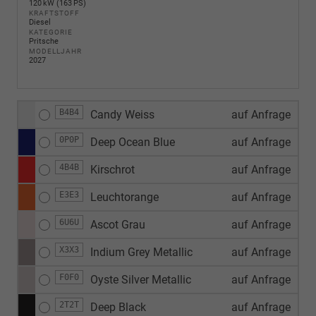
120 kW (163 PS)
KRAFTSTOFF
Diesel
KATEGORIE
Pritsche
MODELLJAHR
2027
B4B4
Candy Weiss
auf Anfrage
0P0P
Deep Ocean Blue
auf Anfrage
4B4B
Kirschrot
auf Anfrage
E3E3
Leuchtorange
auf Anfrage
6U6U
Ascot Grau
auf Anfrage
X3X3
Indium Grey Metallic
auf Anfrage
F0F0
Oyste Silver Metallic
auf Anfrage
2T2T
Deep Black
auf Anfrage