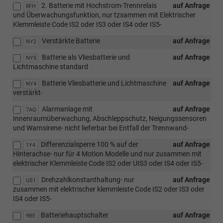
2. Batterie mit Hochstrom-Trennrelais
auf Anfrage
8FH
und Überwachungsfunktion, nur tzsammen mit Elektrischer
Klemmleiste Code IS2 oder IS3 oder IS4 oder IS5-
Verstärkte Batterie
auf Anfrage
NY2
Batterie als Vliesbatterie und
auf Anfrage
NY5
Lichtmaschine standard
Batterie Vliesbatterie und Lichtmaschine
auf Anfrage
NY4
verstärkt-
Alarmanlage mit
auf Anfrage
7AQ
Innenraumüberwachung, Abschleppschutz, Neigungssensoren
und Warnsirene- nicht lieferbar bei Entfall der Trennwand-
Differenzialsperre 100 % auf der
auf Anfrage
1Y4
Hinterachse- nur für 4 Motion Modelle und nur zusammen mit
elektrischer Klemmleiste Code IS2 oder UIS3 oder IS4 oder IS5-
Drehzahlkonstanthaltung- nur
auf Anfrage
US1
zusammen mit elektrischer klemmleiste Code IS2 oder IS3 oder
IS4 oder IS5-
Batteriehauptschalter
auf Anfrage
9BE