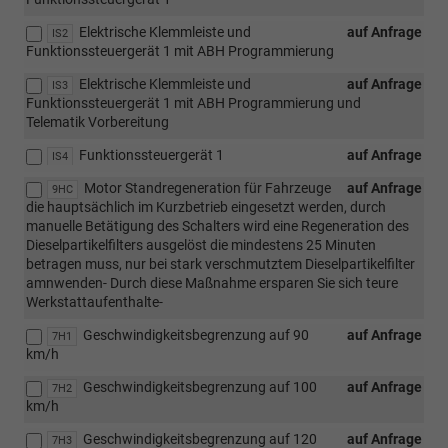
Elektrische Klemmleiste und
auf Anfrage
IS2
Funktionssteuergerät 1 mit ABH Programmierung
Elektrische Klemmleiste und
auf Anfrage
IS3
Funktionssteuergerät 1 mit ABH Programmierung und
Telematik Vorbereitung
Funktionssteuergerät 1
auf Anfrage
IS4
Motor Standregeneration für Fahrzeuge
auf Anfrage
9HC
die hauptsächlich im Kurzbetrieb eingesetzt werden, durch
manuelle Betätigung des Schalters wird eine Regeneration des
Dieselpartikelfilters ausgelöst die mindestens 25 Minuten
betragen muss, nur bei stark verschmutztem Dieselpartikelfilter
amnwenden- Durch diese Maßnahme ersparen Sie sich teure
Werkstattaufenthalte-
Geschwindigkeitsbegrenzung auf 90
auf Anfrage
7H1
km/h
Geschwindigkeitsbegrenzung auf 100
auf Anfrage
7H2
km/h
Geschwindigkeitsbegrenzung auf 120
auf Anfrage
7H3