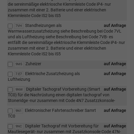
die sereinmäßige elektriosche Klemmleiste Code iP4- nur
zusammen mit einer 2. Batterie und einer elektrischen
Klemmleiste Code IS2 bis IS5
Standheizungen als
auf Anfrage
7VH
Warmwasserzusatzheizung siehe Beschreibung bei Code 7VL
und als Luftheizung siehe Beschreibung bei Code 7VB- es
entfällt die sereinmäßige elektriosche Klemmleiste Code iP4- nur
zusammen mit einer 2. Batterie und einer elektrischen
Klemmleiste Code IS2 bis IS5
Zuheizer
auf Anfrage
9M5
Elektrische Zusatzheizung als
auf Anfrage
7.E7
Luftheizung
Digitaler Tachograf Vorbereitung (Smart
auf Anfrage
9NW
TC0) für die Nachrüstung einen digitalen tachograf von
Stoneridge -nur zusammen mit Code 4N7 Zusatzzkonsole-
Elektronischer Fahrtenschreiber Samrt
auf Anfrage
9N1
TC0
Digitaler Tachograf mit Vorbereitung für
auf Anfrage
9NC
Mautlesegerät- nur zusammen mit Zusatzkonsoile Code 47N-