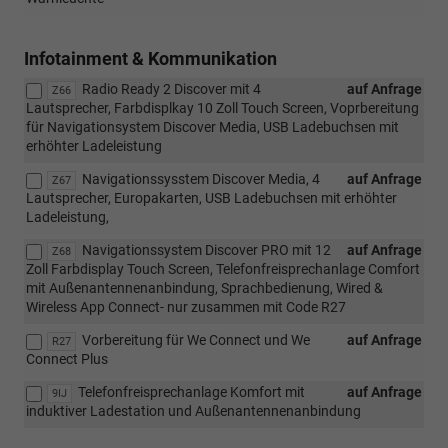
Infotainment & Kommunikation
Radio Ready 2 Discover mit 4
auf Anfrage
Z66
Lautsprecher, Farbdisplkay 10 Zoll Touch Screen, Voprbereitung
für Navigationsystem Discover Media, USB Ladebuchsen mit
erhöhter Ladeleistung
Navigationssysstem Discover Media, 4
auf Anfrage
Z67
Lautsprecher, Europakarten, USB Ladebuchsen mit erhöhter
Ladeleistung,
Navigationssystem Discover PRO mit 12
auf Anfrage
Z68
Zoll Farbdisplay Touch Screen, Telefonfreisprechanlage Comfort
mit Außenantennenanbindung, Sprachbedienung, Wired &
Wireless App Connect- nur zusammen mit Code R27
Vorbereitung für We Connect und We
auf Anfrage
R27
Connect Plus
Telefonfreisprechanlage Komfort mit
auf Anfrage
9IJ
induktiver Ladestation und Außenantennenanbindung