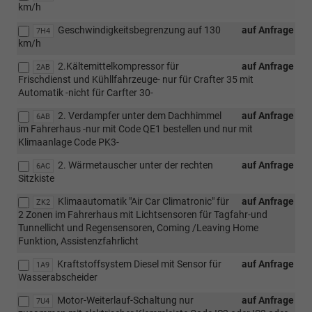
km/h
Geschwindigkeitsbegrenzung auf 130
auf Anfrage
7H4
km/h
2.Kältemittelkompressor für
auf Anfrage
2AB
Frischdienst und Kühllfahrzeuge- nur für Crafter 35 mit
Automatik -nicht für Carfter 30-
2. Verdampfer unter dem Dachhimmel
auf Anfrage
6AB
im Fahrerhaus -nur mit Code QE1 bestellen und nur mit
Klimaanlage Code PK3-
2. Wärmetauscher unter der rechten
auf Anfrage
6AC
Sitzkiste
Klimaautomatik "Air Car Climatronic" für
auf Anfrage
ZK2
2 Zonen im Fahrerhaus mit Lichtsensoren für Tagfahr-und
Tunnellicht und Regensensoren, Coming /Leaving Home
Funktion, Assistenzfahrlicht
Kraftstoffsystem Diesel mit Sensor für
auf Anfrage
1A9
Wasserabscheider
Motor-Weiterlauf-Schaltung nur
auf Anfrage
7U4