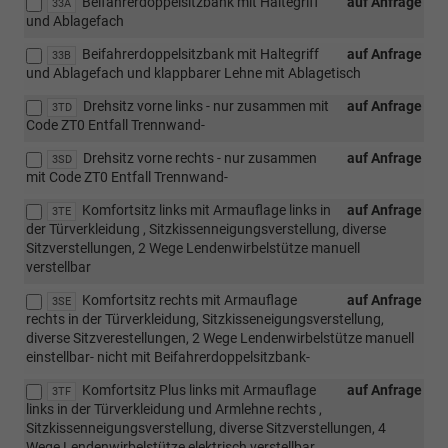
Beifahrerdoppelsitzbank mit Haltegriff
auf Anfrage
33A
und Ablagefach
Beifahrerdoppelsitzbank mit Haltegriff
auf Anfrage
33B
und Ablagefach und klappbarer Lehne mit Ablagetisch
Drehsitz vorne links - nur zusammen mit
auf Anfrage
3TD
Code ZT0 Entfall Trennwand-
Drehsitz vorne rechts - nur zusammen
auf Anfrage
3SD
mit Code ZT0 Entfall Trennwand-
Komfortsitz links mit Armauflage links in
auf Anfrage
3TE
der Türverkleidung , Sitzkissenneigungsverstellung, diverse
Sitzverstellungen, 2 Wege Lendenwirbelstütze manuell
verstellbar
Komfortsitz rechts mit Armauflage
auf Anfrage
3SE
rechts in der Türverkleidung, Sitzkisseneigungsverstellung,
diverse Sitzverestellungen, 2 Wege Lendenwirbelstütze manuell
einstellbar- nicht mit Beifahrerdoppelsitzbank-
Komfortsitz Plus links mit Armauflage
auf Anfrage
3TF
links in der Türverkleidung und Armlehne rechts ,
Sitzkissenneigungsverstellung, diverse Sitzverstellungen, 4
Wege Lendenwirbelstütze elektrisch verstellbar