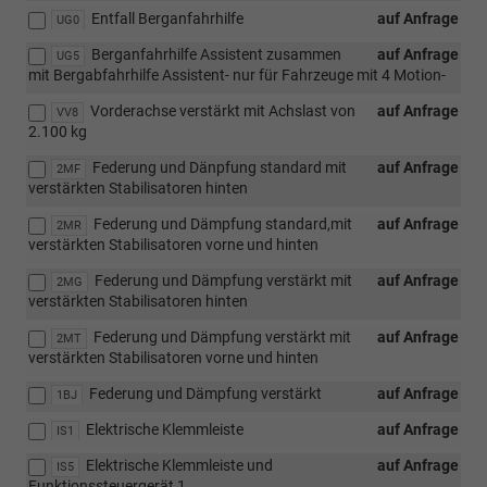
Entfall Berganfahrhilfe
auf Anfrage
UG0
Berganfahrhilfe Assistent zusammen
auf Anfrage
UG5
mit Bergabfahrhilfe Assistent- nur für Fahrzeuge mit 4 Motion-
Vorderachse verstärkt mit Achslast von
auf Anfrage
VV8
2.100 kg
Federung und Dänpfung standard mit
auf Anfrage
2MF
verstärkten Stabilisatoren hinten
Federung und Dämpfung standard,mit
auf Anfrage
2MR
verstärkten Stabilisatoren vorne und hinten
Federung und Dämpfung verstärkt mit
auf Anfrage
2MG
verstärkten Stabilisatoren hinten
Federung und Dämpfung verstärkt mit
auf Anfrage
2MT
verstärkten Stabilisatoren vorne und hinten
Federung und Dämpfung verstärkt
auf Anfrage
1BJ
Elektrische Klemmleiste
auf Anfrage
IS1
Elektrische Klemmleiste und
auf Anfrage
IS5
Funktionssteuergerät 1