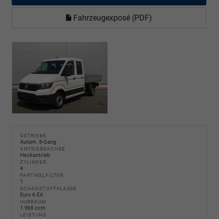
Fahrzeugexposé (PDF)
GETRIEBE
Autom. 8-Gang
ANTRIEBSACHSE
Heckantrieb
ZYLINDER
4
PARTIKELFILTER
1
SCHADSTOFFKLASSE
Euro 6 EA
HUBRAUM
1.968 ccm
LEISTUNG