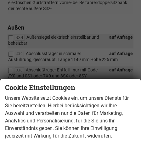
elektrischen Gurtstraffern vorne- bei Beifahrerdoppelsitzbank
der rechte äußere Sitz-
Außen
Außensiegel elektrisch einstellbar und
auf Anfrage
6XN
beheizbar
Abschlussträger in schmaler
auf Anfrage
AT2
Ausführung, geschraubt, Länge 1149 mm Höhe 225 mm
Abschlußträger Entfall - nur mit Code
auf Anfrage
AT0
/X0 und 0S1 oder 7X0 und 8SX oder 8SY
Cookie Einstellungen
Anhängerkupplung starr inklusive
auf Anfrage
1D1
Gespannstabilisierung
Unsere Website setzt Cookies ein, um unsere Dienste für
Anhängerkupplung abnehmbar und
auf Anfrage
1D2
Sie bereitzustellen. Hierbei berücksichtigen wir Ihre
abschließbar inklusive Gespannstabilisierung
Auswahl und verarbeiten nur die Daten für Marketing,
Anhängerkupplung Vorbereitung mit
auf Anfrage
1D7
Analytics und Personalisierung, für die Sie uns Ihr
Kabelsatz und Steuergerät ohne Steckdose inklusive
Einverständnis geben. Sie können Ihre Einwilligung
Gepsannstabilisierung
jederzeit mit Wirkung für die Zukunft widerrufen.