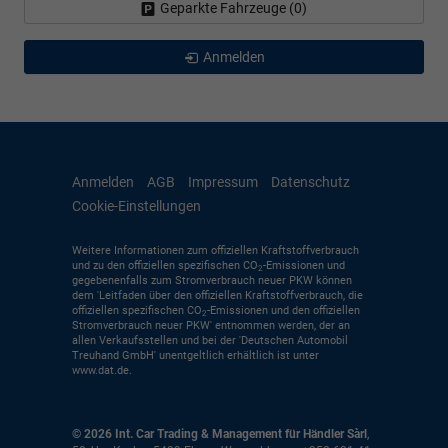
Geparkte Fahrzeuge (
0
)
Anmelden
Anmelden
AGB
Impressum
Datenschutz
Cookie-Einstellungen
Weitere Informationen zum offiziellen Kraftstoffverbrauch
und zu den offiziellen spezifischen CO
-Emissionen und
2
gegebenenfalls zum Stromverbrauch neuer PKW können
dem 'Leitfaden über den offiziellen Kraftstoffverbrauch, die
offiziellen spezifischen CO
-Emissionen und den offiziellen
2
Stromverbrauch neuer PKW' entnommen werden, der an
allen Verkaufsstellen und bei der 'Deutschen Automobil
Treuhand GmbH' unentgeltlich erhältlich ist unter
www.dat.de.
© 2026
Int. Car Trading & Management für Händler Sàrl
,