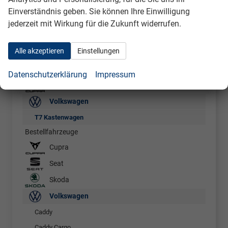
Einverständnis geben. Sie können Ihre Einwilligung
jederzeit mit Wirkung für die Zukunft widerrufen.
Lagerfahrzeuge
Volkswagen
Alle akzeptieren
Einstellungen
T7 Kastenwagen
Vorlauffahrzeuge
Datenschutzerklärung
Impressum
Cupra
Volkswagen
T7 Kastenwagen
Bestellfahrzeuge
Cupra
Seat
Skoda
Volkswagen
Caddy
Caddy Cargo