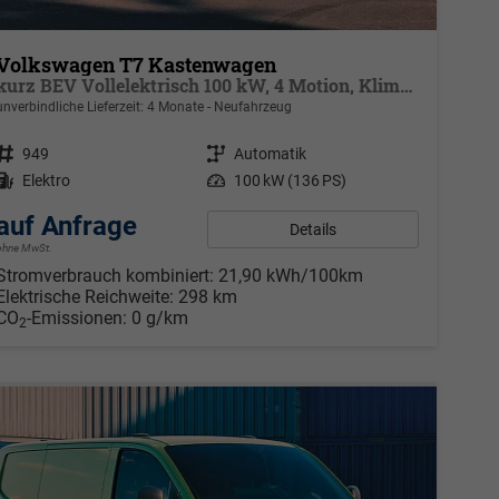
Volkswagen T7 Kastenwagen
kurz BEV Vollelektrisch 100 kW, 4 Motion, Klimaautomatik für 1 Zone, Außenspiegel elektrisch klappbar, Batterie 70 kWh netto
unverbindliche Lieferzeit:
4 Monate
Neufahrzeug
Fahrzeugnr.
949
Getriebe
Automatik
Kraftstoff
Elektro
Leistung
100 kW (136 PS)
auf Anfrage
Details
ohne MwSt.
Stromverbrauch kombiniert:
21,90 kWh/100km
Elektrische Reichweite:
298 km
CO
-Emissionen:
0 g/km
2