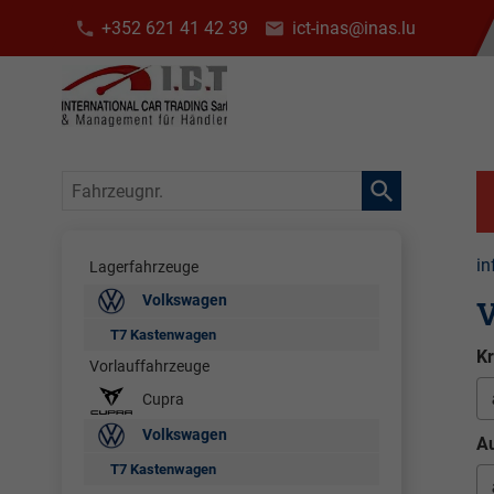
+352 621 41 42 39
ict-inas@inas.lu
Fahrzeugnr.
in
Lagerfahrzeuge
Volkswagen
V
T7 Kastenwagen
Kr
Vorlauffahrzeuge
Cupra
Volkswagen
Au
T7 Kastenwagen