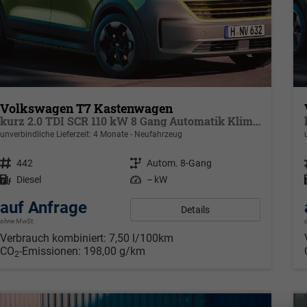
Volkswagen T7 Kastenwagen
kurz 2.0 TDI SCR 110 kW 8 Gang Automatik Klima, 70 L Tank, Außenspiegel elektrisch klappbar, Fahrerassistenzpaket
unverbindliche Lieferzeit:
4 Monate
Neufahrzeug
Fahrzeugnr.
442
Getriebe
Autom. 8-Gang
Kraftstoff
Diesel
Leistung
– kW
auf Anfrage
Details
ohne MwSt.
Verbrauch kombiniert:
7,50 l/100km
CO
-Emissionen:
198,00 g/km
2