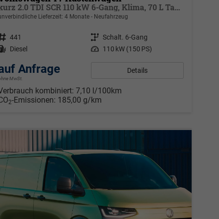
kurz 2.0 TDI SCR 110 kW 6-Gang, Klima, 70 L Tank, Außenspiegel elektrisch klappbar, Fahrerassistenzpaket
unverbindliche Lieferzeit:
4 Monate
Neufahrzeug
Fahrzeugnr.
441
Getriebe
Schalt. 6-Gang
Kraftstoff
Diesel
Leistung
110 kW (150 PS)
auf Anfrage
Details
ohne MwSt.
Verbrauch kombiniert:
7,10 l/100km
CO
-Emissionen:
185,00 g/km
2