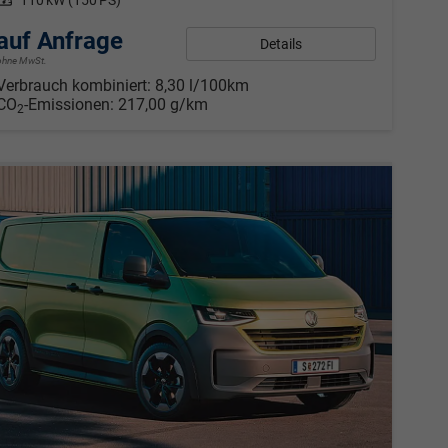
Leistung
110 kW (150 PS)
auf Anfrage
Details
ohne MwSt.
Verbrauch kombiniert:
8,30 l/100km
CO
-Emissionen:
217,00 g/km
2