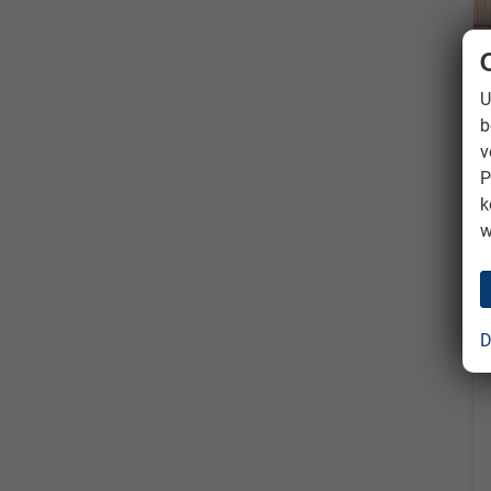
U
b
v
P
k
w
D