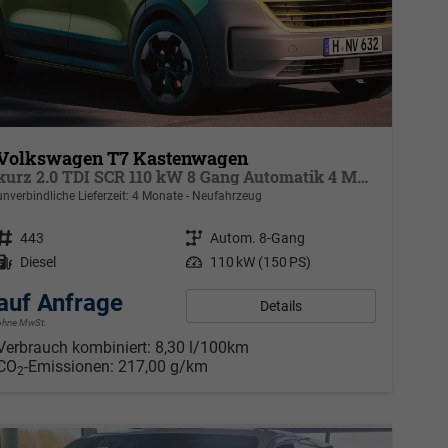
Volkswagen T7 Kastenwagen
kurz 2.0 TDI SCR 110 kW 8 Gang Automatik 4 Motion, Klima, 70 L Tank, Außenspiegel elektrisch klappbar, Fahrerassistenzpaket
unverbindliche Lieferzeit:
4 Monate
Neufahrzeug
Fahrzeugnr.
443
Getriebe
Autom. 8-Gang
Kraftstoff
Diesel
Leistung
110 kW (150 PS)
auf Anfrage
Details
ohne MwSt.
Verbrauch kombiniert:
8,30 l/100km
CO
-Emissionen:
217,00 g/km
2