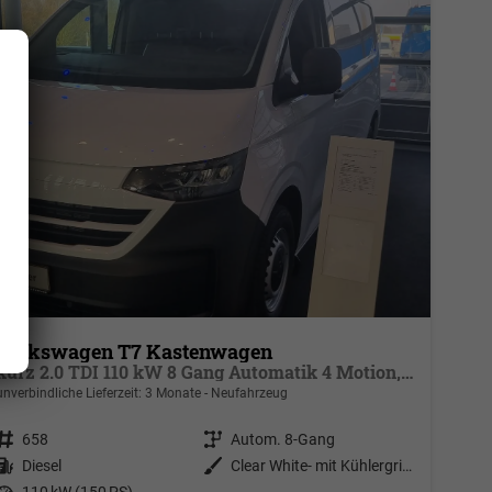
Volkswagen T7 Kastenwagen
kurz 2.0 TDI 110 kW 8 Gang Automatik 4 Motion, Klima, 70 l Tank, Außenspiegel elektrisch klappbar, Fahrerassistenzpaket, viele Sonderausstattungen
unverbindliche Lieferzeit:
3 Monate
Neufahrzeug
Fahrzeugnr.
658
Getriebe
Autom. 8-Gang
Kraftstoff
Diesel
Außenfarbe
Clear White- mit Kühlergrill in Weiß