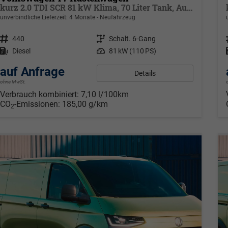
kurz 2.0 TDI SCR 81 kW Klima, 70 Liter Tank, Außenspiegel klappbar, Fahrerassistenzpaket, elektrische Zusatzheizung
unverbindliche Lieferzeit:
4 Monate
Neufahrzeug
Fahrzeugnr.
440
Getriebe
Schalt. 6-Gang
Kraftstoff
Diesel
Leistung
81 kW (110 PS)
auf Anfrage
Details
ohne MwSt.
Verbrauch kombiniert:
7,10 l/100km
CO
-Emissionen:
185,00 g/km
2