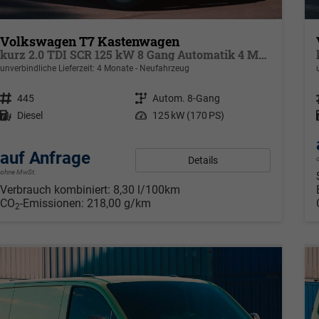
Volkswagen T7 Kastenwagen
kurz 2.0 TDI SCR 125 kW 8 Gang Automatik 4 Motion, Klima, 70 L Tank, Außenspiegel elektrisch klappbar, Fahrerassistenzpaket
unverbindliche Lieferzeit:
4 Monate
Neufahrzeug
Fahrzeugnr.
445
Getriebe
Autom. 8-Gang
Kraftstoff
Diesel
Leistung
125 kW (170 PS)
auf Anfrage
Details
ohne MwSt.
Verbrauch kombiniert:
8,30 l/100km
CO
-Emissionen:
218,00 g/km
2