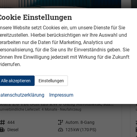
Cookie Einstellungen
nsere Website setzt Cookies ein, um unsere Dienste für Sie
ereitzustellen. Hierbei berücksichtigen wir Ihre Auswahl und
erarbeiten nur die Daten für Marketing, Analytics und
ersonalisierung, für die Sie uns Ihr Einverständnis geben. Sie
önnen Ihre Einwilligung jederzeit mit Wirkung für die Zukunft
iderrufen.
Alle akzeptieren
Einstellungen
atenschutzerklärung
Impressum
Volkswagen T7 Kastenwagen
kurz 2.0 TDI SCR 125 kW 8 Gang Automatik, Klima, 70 Liter Tank, Außenspiegel elektrisch klappbar, Fahrerassistenzpaket
unverbindliche Lieferzeit:
4 Monate
Neufahrzeug
Fahrzeugnr.
444
Getriebe
Autom. 8-Gang
Kraftstoff
Diesel
Leistung
125 kW (170 PS)