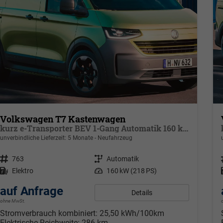
Volkswagen T7 Kastenwagen
kurz e-Transporter BEV 1-Gang Automatik 160 kW, Klimaautomatik für 1 Zone, Außenspiegel elektr. klappbar, Ladekabel 5 m Mode 3 Typ 2 31 A mit Tasche
unverbindliche Lieferzeit:
5 Monate
Neufahrzeug
Fahrzeugnr.
763
Getriebe
Automatik
Kraftstoff
Elektro
Leistung
160 kW (218 PS)
auf Anfrage
Details
ohne MwSt.
Stromverbrauch kombiniert:
25,50 kWh/100km
Elektrische Reichweite:
286 km