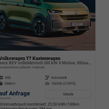
Volkswagen T7 Kastenwagen
kurz BEV vollelektrisch 160 kW 4 Motion, Klimaautomatik für 1 Zone, Außenspiegel elektrisch klappbar, Batterie 70 kWh netto
unverbindliche Lieferzeit:
4 Monate
Fahrzeugnr.
950
Getriebe
Automatik
Kraftstoff
Elektro
Leistung
160 kW (218 PS)
auf Anfrage
Details
ohne MwSt.
Stromverbrauch kombiniert:
25,50 kWh/100km
Elektrische Reichweite:
286 km