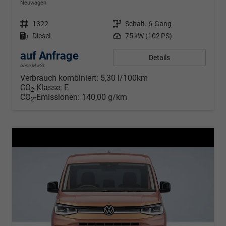
Neuwagen
Fahrzeugnr.
1322
Getriebe
Schalt. 6-Gang
Kraftstoff
Diesel
Leistung
75 kW (102 PS)
auf Anfrage
Details
ohne MwSt.
Verbrauch kombiniert:
5,30 l/100km
CO
-Klasse:
E
2
CO
-Emissionen:
140,00 g/km
2