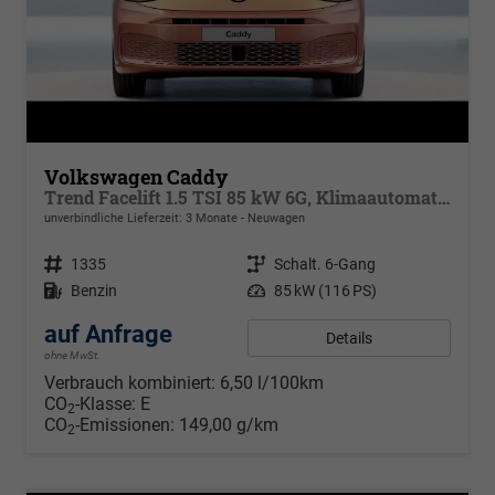
Volkswagen Caddy
Trend Facelift 1.5 TSI 85 kW 6G, Klimaautomatik, 5 Sitze, Zuziehhilfe Schiebetüren + Heckklappe, PDC v+h, ACC, Side Assist Blind Spot, Ausparkhilfe, Ausstiegswarner, Digital Cockpit PRO, Radioanlage Navigationsvorbereituing,, Mittearmlehne verstellbar
unverbindliche Lieferzeit:
3 Monate
Neuwagen
Fahrzeugnr.
1335
Getriebe
Schalt. 6-Gang
Kraftstoff
Benzin
Leistung
85 kW (116 PS)
auf Anfrage
Details
ohne MwSt.
Verbrauch kombiniert:
6,50 l/100km
CO
-Klasse:
E
2
CO
-Emissionen:
149,00 g/km
2