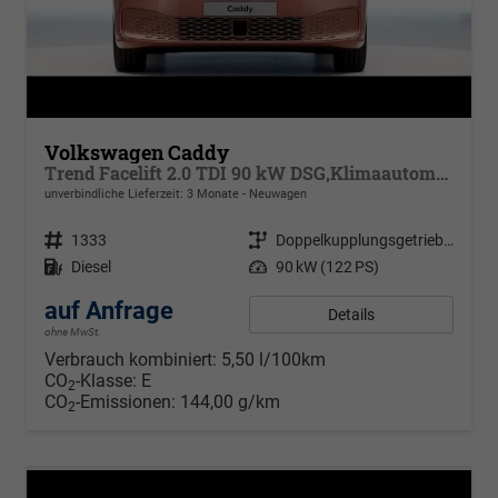
Volkswagen Caddy
Trend Facelift 2.0 TDI 90 kW DSG,Klimaautomatik, 5 Sitze, Zuziehhilfe Schiebetüren + Heckklappe, PDC v+h, ACC, Side Assist Blind Spot, Ausparkhilfe, Ausstiegswarner, Digital Cockpit PRO, Radioanlage Navigationsvorbereituing,, Mittearmlehne verstellbar
unverbindliche Lieferzeit:
3 Monate
Neuwagen
Fahrzeugnr.
1333
Getriebe
Doppelkupplungsgetriebe (DSG)
Kraftstoff
Diesel
Leistung
90 kW (122 PS)
auf Anfrage
Details
ohne MwSt.
Verbrauch kombiniert:
5,50 l/100km
CO
-Klasse:
E
2
CO
-Emissionen:
144,00 g/km
2