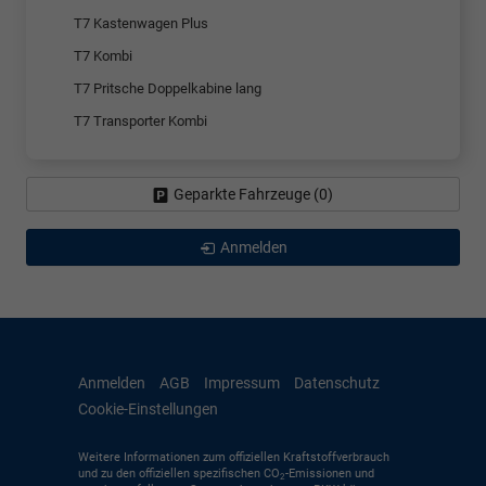
T7 Kastenwagen Plus
T7 Kombi
T7 Pritsche Doppelkabine lang
T7 Transporter Kombi
Geparkte Fahrzeuge (
0
)
Anmelden
Anmelden
AGB
Impressum
Datenschutz
Cookie-Einstellungen
Weitere Informationen zum offiziellen Kraftstoffverbrauch
und zu den offiziellen spezifischen CO
-Emissionen und
2