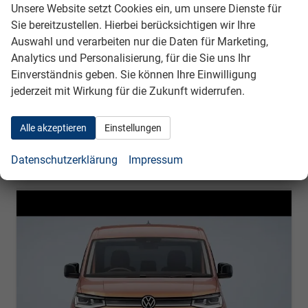
auf Anfrage
Details
Unsere Website setzt Cookies ein, um unsere Dienste für
ohne MwSt.
Sie bereitzustellen. Hierbei berücksichtigen wir Ihre
Energieverbrauch (gewichtet, kombiniert):
Auswahl und verarbeiten nur die Daten für Marketing,
0,50 l/100km + 14,80 kWh/100km
Kraftstoffverbrauch bei entladener Batterie
Analytics und Personalisierung, für die Sie uns Ihr
kombiniert:
6,10 l/100km
Einverständnis geben. Sie können Ihre Einwilligung
Stromverbrauch bei rein elektrischem Betrieb
jederzeit mit Wirkung für die Zukunft widerrufen.
kombiniert:
14,40 kWh/100km
Elektrische Reichweite (EAER):
119 km
CO
-Klasse (gewichtet, kombiniert):
B
2
Alle akzeptieren
Einstellungen
CO
-Klasse bei entladener Batterie:
B
2
CO
-Emissionen (gewichtet, kombiniert):
44,00 g/km
2
Datenschutzerklärung
Impressum