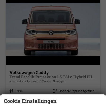
Volkswagen Caddy
Trend Facelift Preisaktion 1.5 TSI e-Hybrid PHEV 110kW DSG 6, Klimaautomatik, Zuziehhilfe schiebetüren u. Heckklappe, ACC, Side Assist m. Blins Spoz, Ausparkhilfe, Ausstiegswwarner, Radio+ Navigations Vorbereitung, PDC v+h,
unverbindliche Lieferzeit:
3 Monate
Neuwagen
Fahrzeugnr.
1334
Getriebe
Doppelkupplungsgetriebe (DSG)
Kraftstoff
Hybrid Benzin
Leistung
110 kW (150 PS)
Cookie Einstellungen