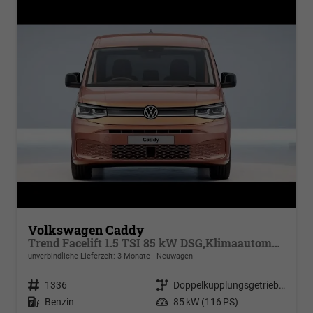
Volkswagen Caddy
Trend Facelift 1.5 TSI 85 kW DSG,Klimaautomatik, 5 Sitze, Zuziehhilfe Schiebetüren + Heckklappe, PDC v+h, ACC, Side Assist Blind Spot, Ausparkhilfe, Ausstiegswarner, Digital Cockpit PRO, Radioanlage Navigationsvorbereituing,, Mittearmlehne verstellbar
unverbindliche Lieferzeit:
3 Monate
Neuwagen
Fahrzeugnr.
1336
Getriebe
Doppelkupplungsgetriebe (DSG)
Kraftstoff
Benzin
Leistung
85 kW (116 PS)