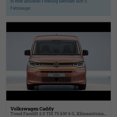
In Ihrer aktuellen Filterung befinden sich
5
Fahrzeuge:
Volkswagen Caddy
Trend Facelift 2.0 TDI 75 kW 6 G, Klimaautomatik, 5 Sitze, Zuziehhilfe Schiebetüren + Heckklappe, PDC v+h, ACC, Side Assist Blind Spot, Ausparkhilfe, Ausstiegswarner, Digital Cockpit PRO, Radioanlage Navigationsvorbereituing,, Mittearmlehne verstellbar