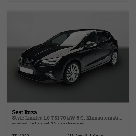
Seat Ibiza
Style Limited 1.0 TSI 70 kW 6 G, Klimautomatik 2 Zonen, Sitzheizung, Full-Link, PDC v+h, Rückkamera, 4 elektr. Fensterheber, dunkel get. Scheiben,Spiegel beheizb+ klappbar, Vordersitze hvst,6 Lautspr, LED
unverbindliche Lieferzeit:
3 Monate
Neuwagen
Fahrzeugnr.
1303
Getriebe
Schalt. 5-Gang