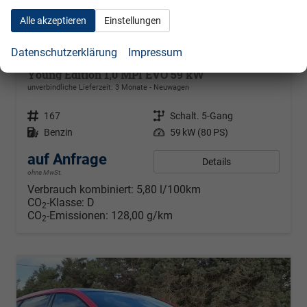
Alle akzeptieren
Einstellungen
Datenschutzerklärung
Impressum
Skoda Fabia
Young Edition 1,0 MPI EVO 59 kW
unverbindliche Lieferzeit:
3 Monate
Neuwagen
Fahrzeugnr.
167
Getriebe
Schalt. 5-Gang
Kraftstoff
Benzin
Leistung
59 kW (80 PS)
auf Anfrage
Details
ohne MwSt.
Verbrauch kombiniert:
5,80 l/100km
CO
-Klasse:
D
2
CO
-Emissionen:
128,00 g/km
2