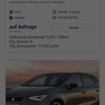
unverbindliche Lieferzeit:
6 Monate
Neuwagen
Fahrzeugnr.
916
Getriebe
Schalt. 5-Gang
Kraftstoff
Benzin
Leistung
59 kW (80 PS)
auf Anfrage
Details
ohne MwSt.
Verbrauch kombiniert:
5,20 l/100km
CO
-Klasse:
D
2
CO
-Emissionen:
119,00 g/km
2