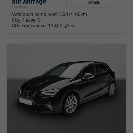
auf Anfrage
Details
ohne MwSt.
Verbrauch kombiniert:
5,00 l/100km
CO
-Klasse:
C
2
CO
-Emissionen:
114,00 g/km
2