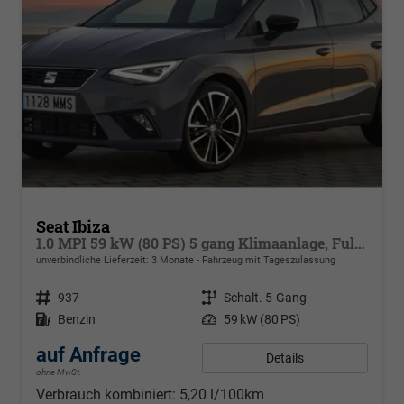
Seat Ibiza
1.0 MPI 59 kW (80 PS) 5 gang Klimaanlage, Full-LED, Full Link, Radioanlage, Alufelgen 15 Zoll, Nebelscheinwerfer m. K-Licht, autom. Fernlichtregulierung, Licht & Sicht Paket, Digital Cockpit,
unverbindliche Lieferzeit:
3 Monate
Fahrzeug mit Tageszulassung
Fahrzeugnr.
937
Getriebe
Schalt. 5-Gang
Kraftstoff
Benzin
Leistung
59 kW (80 PS)
auf Anfrage
Details
ohne MwSt.
Verbrauch kombiniert:
5,20 l/100km