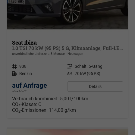
Seat Ibiza
1.0 TSI 70 kW (95 PS) 5 G, Klimaanlage, Full-LED, Full Link, Radioanlage, Alufelgen 15 Zoll, Nebelscheinwerfer m. K-Licht, autom. Fernlichtregulierung, Licht & Sicht Paket, Digital Cockpit,
unverbindliche Lieferzeit:
3 Monate
Neuwagen
Fahrzeugnr.
938
Getriebe
Schalt. 5-Gang
Kraftstoff
Benzin
Leistung
70 kW (95 PS)
auf Anfrage
Details
ohne MwSt.
Verbrauch kombiniert:
5,00 l/100km
CO
-Klasse:
C
2
CO
-Emissionen:
114,00 g/km
2