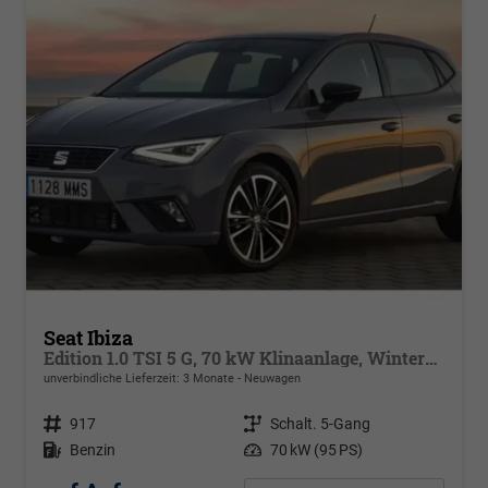
Seat Ibiza
Edition 1.0 TSI 5 G, 70 kW Klinaanlage, Winterpaket: beheizb Sitze + Spiegel, elektr.klappbar, get. Bank, Armlehne v., 4 elektr. Fensterheb. LED Licht, autom. Fernlichtregulierung, Licht & Sicht Paket ,PDC,Alufelgen, Vorders.hvs,Full-Link, digital Cockpit
unverbindliche Lieferzeit:
3 Monate
Neuwagen
Fahrzeugnr.
917
Getriebe
Schalt. 5-Gang
Kraftstoff
Benzin
Leistung
70 kW (95 PS)