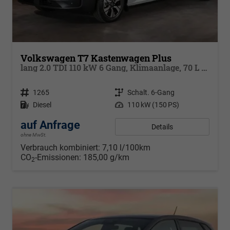
Volkswagen T7 Kastenwagen Plus
lang 2.0 TDI 110 kW 6 Gang, Klimaanlage, 70 L Tank, Sitze, LED, PDC, App Connect,
Fahrzeugnr.
1265
Getriebe
Schalt. 6-Gang
Kraftstoff
Diesel
Leistung
110 kW (150 PS)
auf Anfrage
Details
ohne MwSt.
Verbrauch kombiniert:
7,10 l/100km
CO
-Emissionen:
185,00 g/km
2