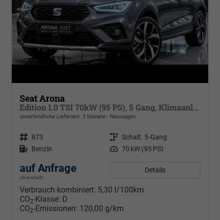
Seat Arona
Edition 1.0 TSI 70kW (95 PS), 5 Gang, Klimaanlage, Radioanlage, Digital Cockpit, Winterpaket, Vordersitze hähenverstellbar, Seat-Full-Link, Armlehne vorne, Dunkel eingefärbte Scheiben,Außenspiegel beheib. + elektr. klappbar, Alufelgen16 ", Full-LED,uvm,
unverbindliche Lieferzeit:
3 Monate
Neuwagen
Fahrzeugnr.
873
Getriebe
Schalt. 5-Gang
Kraftstoff
Benzin
Leistung
70 kW (95 PS)
auf Anfrage
Details
ohne MwSt.
Verbrauch kombiniert:
5,30 l/100km
CO
-Klasse:
D
2
CO
-Emissionen:
120,00 g/km
2