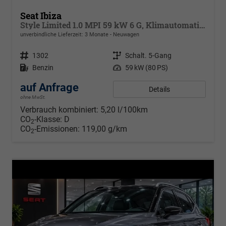
Seat Ibiza
Style Limited 1.0 MPI 59 kW 6 G, Klimautomatik 2 Zonen, Sitzheizung, Full-Link, PDC v+h, Rückkamera, 4 elektr. Fensterheber, dunkel get. Scheiben,Spiegel beheizb+ klappbar, Vordersitze hvst,6 Lautspr, LED
unverbindliche Lieferzeit:
3 Monate
Neuwagen
Fahrzeugnr.
1302
Getriebe
Schalt. 5-Gang
Kraftstoff
Benzin
Leistung
59 kW (80 PS)
auf Anfrage
Details
ohne MwSt.
Verbrauch kombiniert:
5,20 l/100km
CO
-Klasse:
D
2
CO
-Emissionen:
119,00 g/km
2