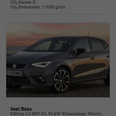
CO
-Klasse:
D
2
CO
-Emissionen:
119,00 g/km
2
Seat Ibiza
Edition 1.0 MPI 5G, 59 kW Klinaanlage, Winterpaket: beheizb Sitze + Spiegel, elektr.klappbar, get. Bank, Armlehne v., 4 elektr. Fensterheb. LED Licht, autom. Fernlichtregulierung, Licht & Sicht Paket ,PDC,Alufelgen, Vorders. hvs,Full-Link, digital Cockpit