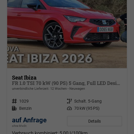
Seat Ibiza
FR 1.0 TSI 70 kW (90 PS) 5 Gang, Full LED Design,,Klimaautomatik,Sitzheizung, ACC, Armlehne, Phone Box, Digit..Cockpit,Seat-Full-Link, PDC v+h, 4 lektr. Fenster dunkel eingefärbt
unverbindliche Lieferzeit:
12 Wochen
Neuwagen
Fahrzeugnr.
1029
Getriebe
Schalt. 5-Gang
Kraftstoff
Benzin
Leistung
70 kW (95 PS)
auf Anfrage
Details
ohne MwSt.
Verbrauch kombiniert:
5,00 l/100km