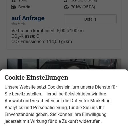
Kraftstoff
Benzin
Leistung
70 kW (95 PS)
auf Anfrage
Details
ohne MwSt.
Verbrauch kombiniert:
5,00 l/100km
CO
-Klasse:
C
2
CO
-Emissionen:
114,00 g/km
2
Cookie Einstellungen
Unsere Website setzt Cookies ein, um unsere Dienste für
Sie bereitzustellen. Hierbei berücksichtigen wir Ihre
Auswahl und verarbeiten nur die Daten für Marketing,
Analytics und Personalisierung, für die Sie uns Ihr
Einverständnis geben. Sie können Ihre Einwilligung
jederzeit mit Wirkung für die Zukunft widerrufen.