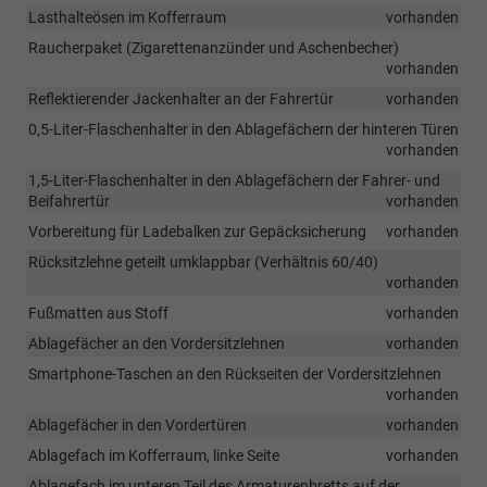
Lasthalteösen im Kofferraum
vorhanden
Raucherpaket (Zigarettenanzünder und Aschenbecher)
vorhanden
Reflektierender Jackenhalter an der Fahrertür
vorhanden
0,5-Liter-Flaschenhalter in den Ablagefächern der hinteren Türen
vorhanden
1,5-Liter-Flaschenhalter in den Ablagefächern der Fahrer- und
Beifahrertür
vorhanden
Vorbereitung für Ladebalken zur Gepäcksicherung
vorhanden
Rücksitzlehne geteilt umklappbar (Verhältnis 60/40)
vorhanden
Fußmatten aus Stoff
vorhanden
Ablagefächer an den Vordersitzlehnen
vorhanden
Smartphone-Taschen an den Rückseiten der Vordersitzlehnen
vorhanden
Ablagefächer in den Vordertüren
vorhanden
Ablagefach im Kofferraum, linke Seite
vorhanden
Ablagefach im unteren Teil des Armaturenbretts auf der