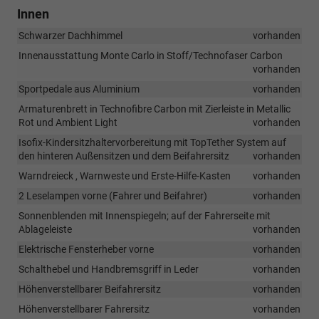
Innen
Schwarzer Dachhimmel
vorhanden
Innenausstattung Monte Carlo in Stoff/Technofaser Carbon
vorhanden
Sportpedale aus Aluminium
vorhanden
Armaturenbrett in Technofibre Carbon mit Zierleiste in Metallic
Rot und Ambient Light
vorhanden
Isofix-Kindersitzhaltervorbereitung mit TopTether System auf
den hinteren Außensitzen und dem Beifahrersitz
vorhanden
Warndreieck , Warnweste und Erste-Hilfe-Kasten
vorhanden
2 Leselampen vorne (Fahrer und Beifahrer)
vorhanden
Sonnenblenden mit Innenspiegeln; auf der Fahrerseite mit
Ablageleiste
vorhanden
Elektrische Fensterheber vorne
vorhanden
Schalthebel und Handbremsgriff in Leder
vorhanden
Höhenverstellbarer Beifahrersitz
vorhanden
Höhenverstellbarer Fahrersitz
vorhanden