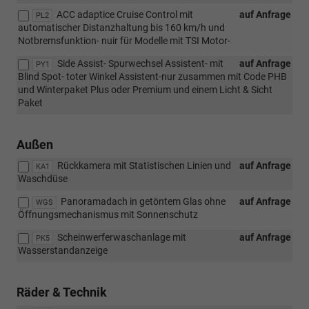
ACC adaptice Cruise Control mit
auf Anfrage
PL2
automatischer Distanzhaltung bis 160 km/h und
Notbremsfunktion- nuir für Modelle mit TSI Motor-
Side Assist- Spurwechsel Assistent- mit
auf Anfrage
PY1
Blind Spot- toter Winkel Assistent-nur zusammen mit Code PHB
und Winterpaket Plus oder Premium und einem Licht & Sicht
Paket
Außen
Rückkamera mit Statistischen Linien und
auf Anfrage
KA1
Waschdüse
Panoramadach in getöntem Glas ohne
auf Anfrage
WGS
Öffnungsmechanismus mit Sonnenschutz
Scheinwerferwaschanlage mit
auf Anfrage
PK5
Wasserstandanzeige
Räder & Technik