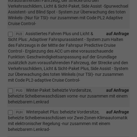
vorausfahrenden Fahrzeug, der Strecke und den
Verkehrsschildern, Licht & Sicht-Paket, Side Assist -Spurwechsel
Assistent- und Blind Spot - System zur Überwachung des toten
Winkels- (Nur für TSI)- nur zusammen mit Code PL2 Adaptive
Cruise Control-
Assistiertes Fahren Plus und Licht &
auf Anfrage
PU3
Sicht Plus: ,Adaptiver Fahrspurassistent - System zum Halten
des Fahrzeugs in der Mitte der Fahrspur Predictive Cruise
Control - Ergänzung des ACC um eine vorausschauende
Funktion: Geschwindigkeitsanpassung auf der Grundlage
zusätzlich zum vorausfahrenden Fahrzeug, der Strecke und den
Verkehrsschildern, Licht & Sicht-Paket Plus, Side Assist - System
zur Überwachung des toten Winkels (nur TSI)- nur zusammen
mit Code PL2-adaptive Cruise Control-
Winter-Paket: beheizte Vordersitze,
auf Anfrage
PUG
beheizte Scheibenwaschdüsen vorne -nur zusammen mit einem
beheizbarem Lenkrad
Winterpaket Plus: beheizte Vordersitze,
auf Anfrage
PUH
beheizte Scheibenwaschdüsen vor Zwei-Zonen-Klimaautomatik
mit elektronischer Regelung -nur zusammen mit einem
beheizbarem Lenkrad-