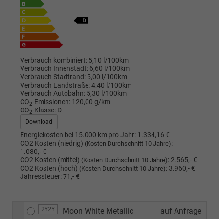
Verbrauch kombiniert:
5,10 l/100km
Verbrauch Innenstadt:
6,60 l/100km
Verbrauch Stadtrand:
5,00 l/100km
Verbrauch Landstraße:
4,40 l/100km
Verbrauch Autobahn:
5,30 l/100km
CO
-Emissionen:
120,00 g/km
2
CO
-Klasse:
D
2
Download
Energiekosten bei 15.000 km pro Jahr:
1.334,16 €
CO2 Kosten (niedrig)
:
(Kosten Durchschnitt 10 Jahre)
1.080,- €
CO2 Kosten (mittel)
:
2.565,- €
(Kosten Durchschnitt 10 Jahre)
CO2 Kosten (hoch)
:
3.960,- €
(Kosten Durchschnitt 10 Jahre)
Jahressteuer:
71,- €
2Y2Y
Moon White Metallic
auf Anfrage