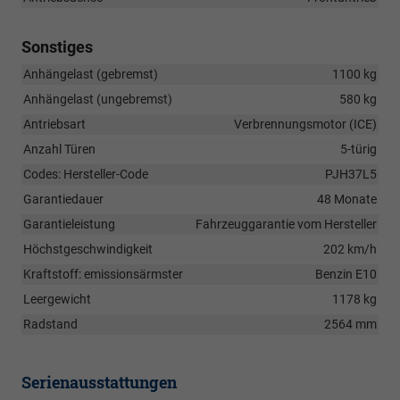
Sonstiges
Anhängelast (gebremst)
1100 kg
Anhängelast (ungebremst)
580 kg
Antriebsart
Verbrennungsmotor (ICE)
Anzahl Türen
5-türig
Codes: Hersteller-Code
PJH37L5
Garantiedauer
48 Monate
Garantieleistung
Fahrzeuggarantie vom Hersteller
Höchstgeschwindigkeit
202 km/h
Kraftstoff: emissionsärmster
Benzin E10
Leergewicht
1178 kg
Radstand
2564 mm
Serienausstattungen