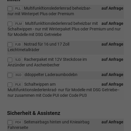
Multifunkltionslederlenrad beheizbar-
auf Anfrage
PLL
nur mit Winterpet Plus oder Premium
Multifunkltionslederlenrad beheizbar mit
auf Anfrage
PLM
Schaltwippen - nur mit Winterpaket Plus oder Premium und nur
für Modelle mit DSG Getreiebe
Notrad für 16 und 17 Zoll
auf Anfrage
PJB
Leichtmetallräder
Racherpaket mit 12V Steckdose im
auf Anfrage
9JD
Anzünder und Aschenbecher
ddoppelter Laderaumbodebn
auf Anfrage
3GD
Schaltwippen am
auf Anfrage
PLK
Multifunktionslederlenkrad- nur für Modelle mit DSG Getriebe--
nur zusammen mit Code PUI oder Code PU3
Sicherheit & Assistenz
Seitenairbags hinten und Knieairbag
auf Anfrage
PE4
Fahrerseite