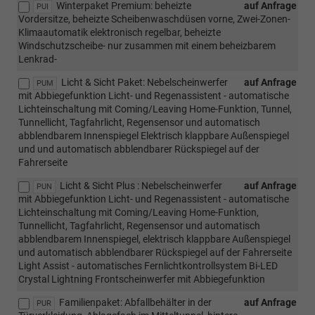
Winterpaket Premium: beheizte
auf Anfrage
PUI
Vordersitze, beheizte Scheibenwaschdüsen vorne, Zwei-Zonen-
Klimaautomatik elektronisch regelbar, beheizte
Windschutzscheibe- nur zusammen mit einem beheizbarem
Lenkrad-
Licht & Sicht Paket: Nebelscheinwerfer
auf Anfrage
PUM
mit Abbiegefunktion Licht- und Regenassistent - automatische
Lichteinschaltung mit Coming/Leaving Home-Funktion, Tunnel,
Tunnellicht, Tagfahrlicht, Regensensor und automatisch
abblendbarem Innenspiegel Elektrisch klappbare Außenspiegel
und und automatisch abblendbarer Rückspiegel auf der
Fahrerseite
Licht & Sicht Plus : Nebelscheinwerfer
auf Anfrage
PUN
mit Abbiegefunktion Licht- und Regenassistent - automatische
Lichteinschaltung mit Coming/Leaving Home-Funktion,
Tunnellicht, Tagfahrlicht, Regensensor und automatisch
abblendbarem Innenspiegel, elektrisch klappbare Außenspiegel
und automatisch abblendbarer Rückspiegel auf der Fahrerseite
Light Assist - automatisches Fernlichtkontrollsystem Bi-LED
Crystal Lightning Frontscheinwerfer mit Abbiegefunktion
Familienpaket: Abfallbehälter in der
auf Anfrage
PUR