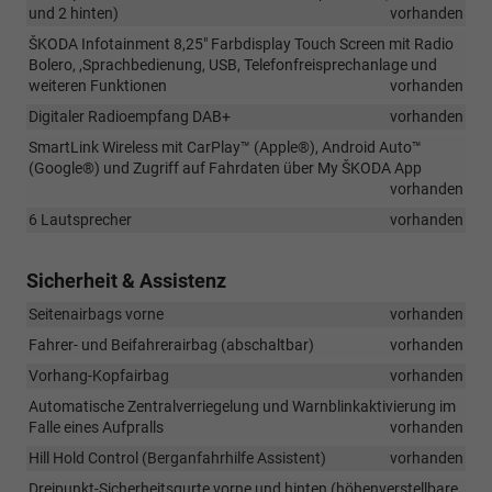
und 2 hinten)
vorhanden
ŠKODA Infotainment 8,25" Farbdisplay Touch Screen mit Radio
Bolero, ,Sprachbedienung, USB, Telefonfreisprechanlage und
weiteren Funktionen
vorhanden
Digitaler Radioempfang DAB+
vorhanden
SmartLink Wireless mit CarPlay™ (Apple®), Android Auto™
(Google®) und Zugriff auf Fahrdaten über My ŠKODA App
vorhanden
6 Lautsprecher
vorhanden
Sicherheit & Assistenz
Seitenairbags vorne
vorhanden
Fahrer- und Beifahrerairbag (abschaltbar)
vorhanden
Vorhang-Kopfairbag
vorhanden
Automatische Zentralverriegelung und Warnblinkaktivierung im
Falle eines Aufpralls
vorhanden
Hill Hold Control (Berganfahrhilfe Assistent)
vorhanden
Dreipunkt-Sicherheitsgurte vorne und hinten (höhenverstellbare