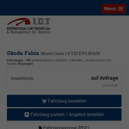
Menü
Skoda Fabia
Monte Carlo 1.0 TSI EVO 85 kW
Fahrzeugnr.
:
180
, unverbindliche Lieferzeit:
3 Monate
, Landesversion: EU -
Europa,
Neuwagen
auf Anfrage
Gesamtpreis
ohne MwSt.
Fahrzeug bestellen
Fahrzeug parken / Angebot erstellen
Fahrzeugexposé (PDF)