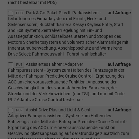
(nicht bestellbar mit PD5)
Park & Go-Paket Plus II: Parkassistent -
auf Anfrage
PUD
teilautonomes Einparksystem mit Front-, Heck- und
Seitensensoren, Rückfahrkamera Kessy (Keyless Entry, Start
and Exit System) Zentralverriegelung mit Ein- und
Ausstiegsfunktion, schlüsselloses Starten und Stoppen des
Motors Sicherheitssystem und volumetrischer Alarmanlage mit
Innenraumüberwachung, Abschleppschutz und Warnsirene
Drive Select: Fahrmoduswahl - Fahrstilwahlschalter
Assistiertes Fahren: Adaptiver
auf Anfrage
PUE
Fahrspurassistent - System zum Halten des Fahrzeugs in der
Mitte der Fahrspur, Predictive Cruise Control - Ergänzung des
ACC um eine vorausschauende Funktion: Anpassung der
Geschwindigkeit an des vorausfahrenden Fahrzeugs, der
Strecke und der Verkehrszeichen. (nur TSI) -und nur mit Code
PL2 Adaptive Cruise Control bestellbar-
Assist Drive Plus und Licht & Sicht:
auf Anfrage
PUF
Adaptiver Fahrspurassistent - System zum Halten des
Fahrzeugs in der Mitte der Fahrspur Predictive Cruise Control -
Ergänzung des ACC um eine vorausschauende Funktion:
Geschwindigkeitsanpassung auf der Grundlage zusätzlich zum