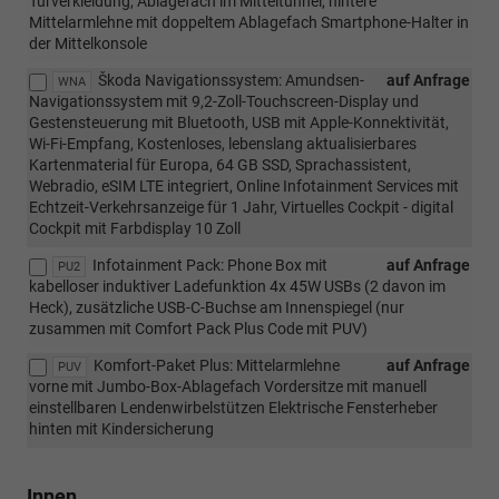
Türverkleidung, Ablagefach im Mitteltunnel, hintere
Mittelarmlehne mit doppeltem Ablagefach Smartphone-Halter in
der Mittelkonsole
Škoda Navigationssystem: Amundsen-
auf Anfrage
WNA
Navigationssystem mit 9,2-Zoll-Touchscreen-Display und
Gestensteuerung mit Bluetooth, USB mit Apple-Konnektivität,
Wi-Fi-Empfang, Kostenloses, lebenslang aktualisierbares
Kartenmaterial für Europa, 64 GB SSD, Sprachassistent,
Webradio, eSIM LTE integriert, Online Infotainment Services mit
Echtzeit-Verkehrsanzeige für 1 Jahr, Virtuelles Cockpit - digital
Cockpit mit Farbdisplay 10 Zoll
Infotainment Pack: Phone Box mit
auf Anfrage
PU2
kabelloser induktiver Ladefunktion 4x 45W USBs (2 davon im
Heck), zusätzliche USB-C-Buchse am Innenspiegel (nur
zusammen mit Comfort Pack Plus Code mit PUV)
Komfort-Paket Plus: Mittelarmlehne
auf Anfrage
PUV
vorne mit Jumbo-Box-Ablagefach Vordersitze mit manuell
einstellbaren Lendenwirbelstützen Elektrische Fensterheber
hinten mit Kindersicherung
Innen