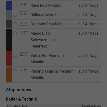
8X8X
Race Blue Metallic
auf Anfrage
8E8E
Reflexsilbermetallic
auf Anfrage
5X5X
Graphite Grau Metallic
auf Anfrage
1Z1Z
Magic Black
auf Anfrage
Schwarzmetallic
Perleffekt
K1K1
Velvet Rot Premium
auf Anfrage
Metallic
2X2X
Phoenix Orange Premium
auf Anfrage
Metallic
Allgemeines
Räder & Technik
Antriebsachse
Frontantrieb