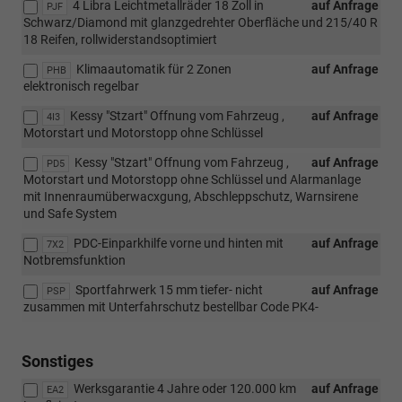
4 Libra Leichtmetallräder 18 Zoll in
auf Anfrage
PJF
Schwarz/Diamond mit glanzgedrehter Oberfläche und 215/40 R
18 Reifen, rollwiderstandsoptimiert
Klimaautomatik für 2 Zonen
auf Anfrage
PHB
elektronisch regelbar
Kessy "Stzart" Offnung vom Fahrzeug ,
auf Anfrage
4I3
Motorstart und Motorstopp ohne Schlüssel
Kessy "Stzart" Offnung vom Fahrzeug ,
auf Anfrage
PD5
Motorstart und Motorstopp ohne Schlüssel und Alarmanlage
mit Innenraumüberwacxgung, Abschleppschutz, Warnsirene
und Safe System
PDC-Einparkhilfe vorne und hinten mit
auf Anfrage
7X2
Notbremsfunktion
Sportfahrwerk 15 mm tiefer- nicht
auf Anfrage
PSP
zusammen mit Unterfahrschutz bestellbar Code PK4-
Sonstiges
Werksgarantie 4 Jahre oder 120.000 km
auf Anfrage
EA2