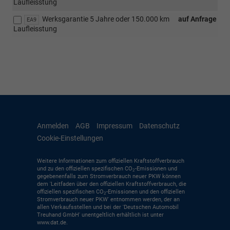
Laufleisstung
Werksgarantie 5 Jahre oder 150.000 km
auf Anfrage
EA9
Laufleisstung
Anmelden
AGB
Impressum
Datenschutz
Cookie-Einstellungen
Weitere Informationen zum offiziellen Kraftstoffverbrauch
und zu den offiziellen spezifischen CO
-Emissionen und
2
gegebenenfalls zum Stromverbrauch neuer PKW können
dem 'Leitfaden über den offiziellen Kraftstoffverbrauch, die
offiziellen spezifischen CO
-Emissionen und den offiziellen
2
Stromverbrauch neuer PKW' entnommen werden, der an
allen Verkaufsstellen und bei der 'Deutschen Automobil
Treuhand GmbH' unentgeltlich erhältlich ist unter
www.dat.de.