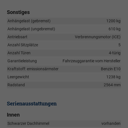
Sonstiges
Anhängelast (gebremst)
1200 kg
Anhängelast (ungebremst)
610 kg
Antriebsart
Verbrennungsmotor (ICE)
Anzahl Sitzplätze
5
Anzahl Türen
4-türig
Garantieleistung
Fahrzeuggarantie vom Hersteller
Kraftstoff: emissionsärmster
Benzin E10
Leergewicht
1238 kg
Radstand
2564 mm
Serienausstattungen
Innen
Schwarzer Dachhimmel
vorhanden