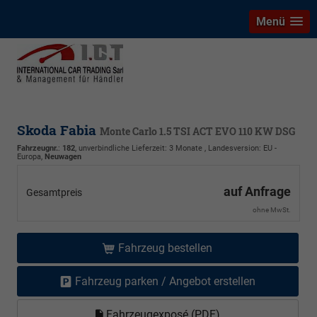
Menü
Skoda Fabia
Monte Carlo 1.5 TSI ACT EVO 110 KW DSG
Fahrzeugnr.
:
182
, unverbindliche Lieferzeit:
3 Monate
, Landesversion: EU -
Europa,
Neuwagen
auf Anfrage
Gesamtpreis
ohne MwSt.
Fahrzeug bestellen
Fahrzeug parken / Angebot erstellen
Fahrzeugexposé (PDF)