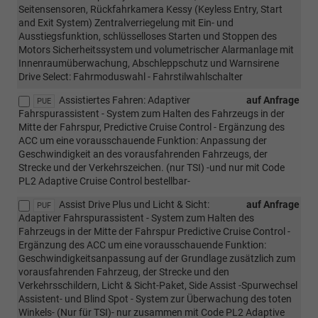
Seitensensoren, Rückfahrkamera Kessy (Keyless Entry, Start
and Exit System) Zentralverriegelung mit Ein- und
Ausstiegsfunktion, schlüsselloses Starten und Stoppen des
Motors Sicherheitssystem und volumetrischer Alarmanlage mit
Innenraumüberwachung, Abschleppschutz und Warnsirene
Drive Select: Fahrmoduswahl - Fahrstilwahlschalter
Assistiertes Fahren: Adaptiver
auf Anfrage
PUE
Fahrspurassistent - System zum Halten des Fahrzeugs in der
Mitte der Fahrspur, Predictive Cruise Control - Ergänzung des
ACC um eine vorausschauende Funktion: Anpassung der
Geschwindigkeit an des vorausfahrenden Fahrzeugs, der
Strecke und der Verkehrszeichen. (nur TSI) -und nur mit Code
PL2 Adaptive Cruise Control bestellbar-
Assist Drive Plus und Licht & Sicht:
auf Anfrage
PUF
Adaptiver Fahrspurassistent - System zum Halten des
Fahrzeugs in der Mitte der Fahrspur Predictive Cruise Control -
Ergänzung des ACC um eine vorausschauende Funktion:
Geschwindigkeitsanpassung auf der Grundlage zusätzlich zum
vorausfahrenden Fahrzeug, der Strecke und den
Verkehrsschildern, Licht & Sicht-Paket, Side Assist -Spurwechsel
Assistent- und Blind Spot - System zur Überwachung des toten
Winkels- (Nur für TSI)- nur zusammen mit Code PL2 Adaptive