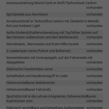
Innenausstattung Monte Carlo in Stoff/Technofaser Carbon
vorhanden
Sportpedale aus Aluminium
vorhanden
Armaturenbrett in Technofibre Carbon mit Zierleiste in Metallic
Rot und Ambient Light
vorhanden
Isofix-Kindersitzhaltervorbereitung mit TopTether System auf
den hinteren Außensitzen und dem Beifahrersitz
vorhanden
Warndreieck , Warnweste und Erste-Hilfe-Kasten
vorhanden
2 Leselampen vorne (Fahrer und Beifahrer)
vorhanden
Sonnenblenden mit Innenspiegeln; auf der Fahrerseite mit
Ablageleiste
vorhanden
Elektrische Fensterheber vorne
vorhanden
Schalthebel und Handbremsgriff in Leder
vorhanden
Höhenverstellbarer Beifahrersitz
vorhanden
Höhenverstellbarer Fahrersitz
vorhanden
Sportsitze mit in die Lehnen integrierten, höhenverstellbaren
Kopfstützen vorn
vorhanden
Elektrisch verstellbare und beheizbare Außenspiegel
vorhanden