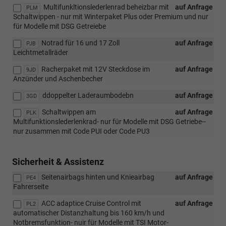
Multifunkltionslederlenrad beheizbar mit
auf Anfrage
PLM
Schaltwippen - nur mit Winterpaket Plus oder Premium und nur
für Modelle mit DSG Getreiebe
Notrad für 16 und 17 Zoll
auf Anfrage
PJB
Leichtmetallräder
Racherpaket mit 12V Steckdose im
auf Anfrage
9JD
Anzünder und Aschenbecher
ddoppelter Laderaumbodebn
auf Anfrage
3GD
Schaltwippen am
auf Anfrage
PLK
Multifunktionslederlenkrad- nur für Modelle mit DSG Getriebe--
nur zusammen mit Code PUI oder Code PU3
Sicherheit & Assistenz
Seitenairbags hinten und Knieairbag
auf Anfrage
PE4
Fahrerseite
ACC adaptice Cruise Control mit
auf Anfrage
PL2
automatischer Distanzhaltung bis 160 km/h und
Notbremsfunktion- nuir für Modelle mit TSI Motor-