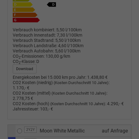
Verbrauch kombiniert:
5,50 l/100km
Verbrauch Innenstadt:
7,30 l/100km
Verbrauch Stadtrand:
5,50 l/100km
Verbrauch Landstraße:
4,60 l/100km
Verbrauch Autobahn:
5,60 l/100km
CO
-Emissionen:
130,00 g/km
2
CO
-Klasse:
D
2
Download
Energiekosten bei 15.000 km pro Jahr:
1.438,80 €
CO2 Kosten (niedrig)
:
(Kosten Durchschnitt 10 Jahre)
1.170,- €
CO2 Kosten (mittel)
:
(Kosten Durchschnitt 10 Jahre)
2.778,75 €
CO2 Kosten (hoch)
:
4.290,- €
(Kosten Durchschnitt 10 Jahre)
Jahressteuer:
103,- €
2Y2Y
Moon White Metallic
auf Anfrage