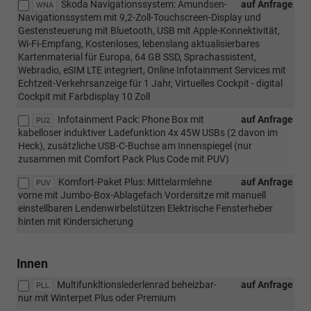
Škoda Navigationssystem: Amundsen-
auf Anfrage
WNA
Navigationssystem mit 9,2-Zoll-Touchscreen-Display und
Gestensteuerung mit Bluetooth, USB mit Apple-Konnektivität,
Wi-Fi-Empfang, Kostenloses, lebenslang aktualisierbares
Kartenmaterial für Europa, 64 GB SSD, Sprachassistent,
Webradio, eSIM LTE integriert, Online Infotainment Services mit
Echtzeit-Verkehrsanzeige für 1 Jahr, Virtuelles Cockpit - digital
Cockpit mit Farbdisplay 10 Zoll
Infotainment Pack: Phone Box mit
auf Anfrage
PU2
kabelloser induktiver Ladefunktion 4x 45W USBs (2 davon im
Heck), zusätzliche USB-C-Buchse am Innenspiegel (nur
zusammen mit Comfort Pack Plus Code mit PUV)
Komfort-Paket Plus: Mittelarmlehne
auf Anfrage
PUV
vorne mit Jumbo-Box-Ablagefach Vordersitze mit manuell
einstellbaren Lendenwirbelstützen Elektrische Fensterheber
hinten mit Kindersicherung
Innen
Multifunkltionslederlenrad beheizbar-
auf Anfrage
PLL
nur mit Winterpet Plus oder Premium