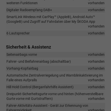
weiteren Funktionen
vorhanden
Digitaler Radioempfang DAB+
vorhanden
SmartLink Wireless mit CarPlay™ (Apple®), Android Auto™
(Google®) und Zugriff auf Fahrdaten über My ŠKODA App
vorhanden
6 Lautsprecher
vorhanden
Sicherheit & Assistenz
Seitenairbags vorne
vorhanden
Fahrer- und Beifahrerairbag (abschaltbar)
vorhanden
Vorhang-Kopfairbag
vorhanden
Automatische Zentralverriegelung und Warnblinkaktivierung im
Falle eines Aufpralls
vorhanden
Hill Hold Control (Berganfahrhilfe Assistent)
vorhanden
Dreipunkt-Sicherheitsgurte vorne und hinten (höhenverstellbare
Gurte vorne mit Gurtstraffern)
vorhanden
Fahrer-Aktivitäts-Assistent - Gerät zur Erkennung von
Fahrermüdigkeit
vorhanden