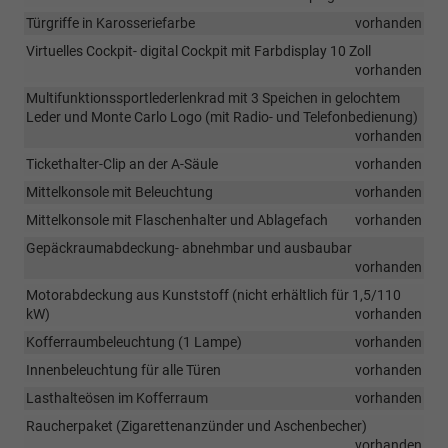
Türgriffe in Karosseriefarbe
vorhanden
Virtuelles Cockpit- digital Cockpit mit Farbdisplay 10 Zoll
vorhanden
Multifunktionssportlederlenkrad mit 3 Speichen in gelochtem
Leder und Monte Carlo Logo (mit Radio- und Telefonbedienung)
vorhanden
Tickethalter-Clip an der A-Säule
vorhanden
Mittelkonsole mit Beleuchtung
vorhanden
Mittelkonsole mit Flaschenhalter und Ablagefach
vorhanden
Gepäckraumabdeckung- abnehmbar und ausbaubar
vorhanden
Motorabdeckung aus Kunststoff (nicht erhältlich für 1,5/110
kW)
vorhanden
Kofferraumbeleuchtung (1 Lampe)
vorhanden
Innenbeleuchtung für alle Türen
vorhanden
Lasthalteösen im Kofferraum
vorhanden
Raucherpaket (Zigarettenanzünder und Aschenbecher)
vorhanden