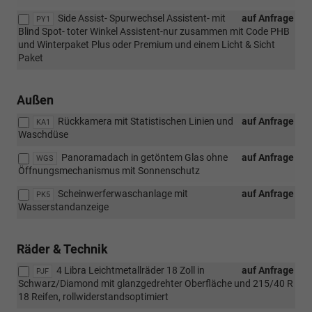
Side Assist- Spurwechsel Assistent- mit
auf Anfrage
PY1
Blind Spot- toter Winkel Assistent-nur zusammen mit Code PHB
und Winterpaket Plus oder Premium und einem Licht & Sicht
Paket
Außen
Rückkamera mit Statistischen Linien und
auf Anfrage
KA1
Waschdüse
Panoramadach in getöntem Glas ohne
auf Anfrage
WGS
Öffnungsmechanismus mit Sonnenschutz
Scheinwerferwaschanlage mit
auf Anfrage
PK5
Wasserstandanzeige
Räder & Technik
4 Libra Leichtmetallräder 18 Zoll in
auf Anfrage
PJF
Schwarz/Diamond mit glanzgedrehter Oberfläche und 215/40 R
18 Reifen, rollwiderstandsoptimiert