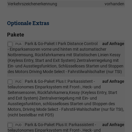
Verkehrszeichenerkennung
vorhanden
Optionale Extras
Pakete
Park & Go-Paket I Park Distance Control
auf Anfrage
PUA
- Einparksensoren vorne und hinten mit automatischer
Notbremsung, Rückfahrkamera mit Statistischen Linien Kessy
(Keyless Entry, Start and Exit System) Zentralverriegelung mit
Ein- und Ausstiegsfunktion, Schlüsselloses Starten und Stoppen
des Motors Driving Mode Select - Fahrstilwahlschalter (nur TSI)
Park & Go-Paket Plus I: Parkassistent -
auf Anfrage
PUC
teilautonomes Einparksystem mit Front-, Heck- und
Seitensensoren, Rückfahrkamera,Kessy (Keyless Entry, Start
and Exit System) Zentralverriegelung mit Ein- und
Ausstiegsfunktion, schlüsselloses Starten und Stoppen des
Motors, Driving Mode Select - Fahrstil-Wahlschalter (nur für TSI),
(nicht bestellbar mit PD5)
Park & Go-Paket Plus II: Parkassistent -
auf Anfrage
PUD
teilautonomes Einparksystem mit Front-, Heck- und