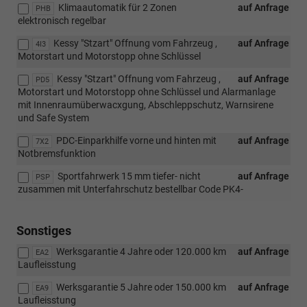
Klimaautomatik für 2 Zonen
auf Anfrage
PHB
elektronisch regelbar
Kessy "Stzart" Offnung vom Fahrzeug ,
auf Anfrage
4I3
Motorstart und Motorstopp ohne Schlüssel
Kessy "Stzart" Offnung vom Fahrzeug ,
auf Anfrage
PD5
Motorstart und Motorstopp ohne Schlüssel und Alarmanlage
mit Innenraumüberwacxgung, Abschleppschutz, Warnsirene
und Safe System
PDC-Einparkhilfe vorne und hinten mit
auf Anfrage
7X2
Notbremsfunktion
Sportfahrwerk 15 mm tiefer- nicht
auf Anfrage
PSP
zusammen mit Unterfahrschutz bestellbar Code PK4-
Sonstiges
Werksgarantie 4 Jahre oder 120.000 km
auf Anfrage
EA2
Laufleisstung
Werksgarantie 5 Jahre oder 150.000 km
auf Anfrage
EA9
Laufleisstung