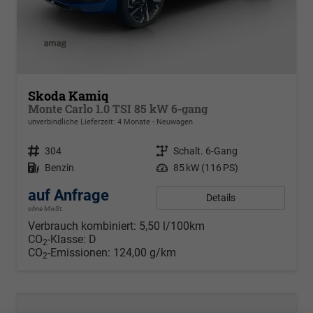
Skoda Kamiq
Monte Carlo 1.0 TSI 85 kW 6-gang
unverbindliche Lieferzeit:
4 Monate
Neuwagen
Fahrzeugnr.
304
Getriebe
Schalt. 6-Gang
Kraftstoff
Benzin
Leistung
85 kW (116 PS)
auf Anfrage
Details
ohne MwSt.
Verbrauch kombiniert:
5,50 l/100km
CO
-Klasse:
D
2
CO
-Emissionen:
124,00 g/km
2