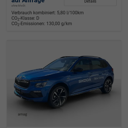
auf Anfrage
Details
ohne MwSt.
Verbrauch kombiniert:
5,80 l/100km
CO
-Klasse:
D
2
CO
-Emissionen:
130,00 g/km
2