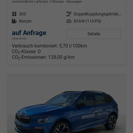
unverbindliche Lieferzeit:
4 Monate
Neuwagen
Fahrzeugnr.
305
Getriebe
Doppelkupplungsgetriebe (DSG)
Kraftstoff
Benzin
Leistung
85 kW (116 PS)
auf Anfrage
Details
ohne MwSt.
Verbrauch kombiniert:
5,70 l/100km
CO
-Klasse:
D
2
CO
-Emissionen:
128,00 g/km
2