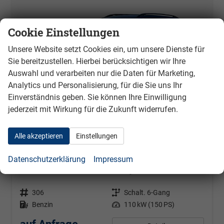
Cookie Einstellungen
Unsere Website setzt Cookies ein, um unsere Dienste für
Sie bereitzustellen. Hierbei berücksichtigen wir Ihre
Auswahl und verarbeiten nur die Daten für Marketing,
Analytics und Personalisierung, für die Sie uns Ihr
Einverständnis geben. Sie können Ihre Einwilligung
jederzeit mit Wirkung für die Zukunft widerrufen.
Alle akzeptieren
Einstellungen
Skoda Kamiq
Datenschutzerklärung
Impressum
Monte Carlo 1.5 TSI ACT 110 kW 6-gang
unverbindliche Lieferzeit:
3 Monate
Neuwagen
Fahrzeugnr.
306
Getriebe
Schalt. 6-Gang
Kraftstoff
Benzin
Leistung
110 kW (150 PS)