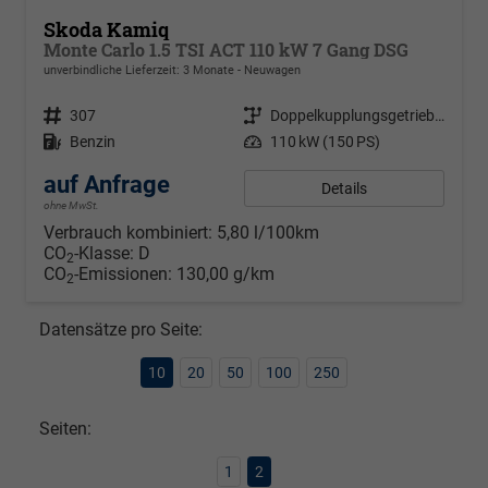
Skoda Kamiq
Monte Carlo 1.5 TSI ACT 110 kW 7 Gang DSG
unverbindliche Lieferzeit:
3 Monate
Neuwagen
Fahrzeugnr.
307
Getriebe
Doppelkupplungsgetriebe (DSG)
Kraftstoff
Benzin
Leistung
110 kW (150 PS)
auf Anfrage
Details
ohne MwSt.
Verbrauch kombiniert:
5,80 l/100km
CO
-Klasse:
D
2
CO
-Emissionen:
130,00 g/km
2
Datensätze pro Seite:
10
20
50
100
250
Seiten:
1
2