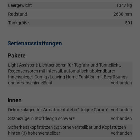
Leergewicht
1347 kg
Radstand
2638 mm
Tankgröße
50 l
Serienausstattungen
Pakete
Light Assistent: Lichtsensoren für Tagfahr-und Tunnellicht,
Regensensoren mit Intervall, automatisch abblendbarer
Innenspiegel, Comig /Leaving Home Funktion mit Begrüßungs
und Verabschiedelöcht
vorhanden
Innen
Dekoreinlagen für Armaturentafel in "Unique Chrom"
vorhanden
Sitzbezüge in Stoffdesign schwarz
vorhanden
Sicherheitskopfstützen (2) vorne verstellbar und Kopfstützen
hinten (3) höhenverstellbar
vorhanden