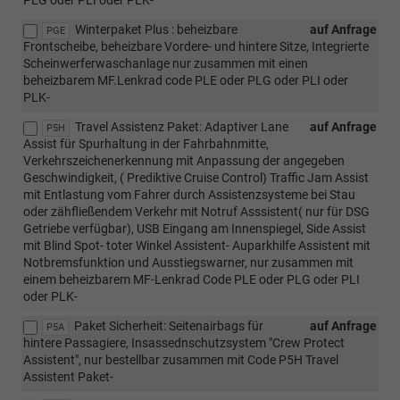
PLG oder PLI oder PLK-
Winterpaket Plus : beheizbare
auf Anfrage
PGE
Frontscheibe, beheizbare Vordere- und hintere Sitze, Integrierte
Scheinwerferwaschanlage nur zusammen mit einen
beheizbarem MF.Lenkrad code PLE oder PLG oder PLI oder
PLK-
Travel Assistenz Paket: Adaptiver Lane
auf Anfrage
P5H
Assist für Spurhaltung in der Fahrbahnmitte,
Verkehrszeichenerkennung mit Anpassung der angegeben
Geschwindigkeit, ( Prediktive Cruise Control) Traffic Jam Assist
mit Entlastung vom Fahrer durch Assistenzsysteme bei Stau
oder zähfließendem Verkehr mit Notruf Asssistent( nur für DSG
Getriebe verfügbar), USB Eingang am Innenspiegel, Side Assist
mit Blind Spot- toter Winkel Assistent- Auparkhilfe Assistent mit
Notbremsfunktion und Ausstiegswarner, nur zusammen mit
einem beheizbarem MF-Lenkrad Code PLE oder PLG oder PLI
oder PLK-
Paket Sicherheit: Seitenairbags für
auf Anfrage
P5A
hintere Passagiere, Insassednschutzsystem "Crew Protect
Assistent", nur bestellbar zusammen mit Code P5H Travel
Assistent Paket-