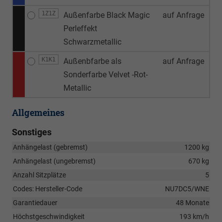
1Z1Z
Außenfarbe Black Magic
auf Anfrage
Perleffekt
Schwarzmetallic
K1K1
Außenbfarbe als
auf Anfrage
Sonderfarbe Velvet -Rot-
Metallic
Allgemeines
Sonstiges
Anhängelast (gebremst)
1200 kg
Anhängelast (ungebremst)
670 kg
Anzahl Sitzplätze
5
Codes: Hersteller-Code
NU7DC5/WNE
Garantiedauer
48 Monate
Höchstgeschwindigkeit
193 km/h