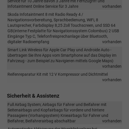
Service für 10 Jahre davon 3 Jahre mit Fernzugriff und
Infotaintment Online Service für 3 Jahre
vorhanden
Skoda Infotaintment 8 mit Radio Ready 4 /
Navigationsvorbereitung, Sprachbedienung, WiFi, 8
Lautsprecher, Farbdisplay 8,25 Zoll Touchscreen, und SSD 64
GB(interne Festplatte für Navigationssystem Colombus) 2 USB
Eingänge Typ C, Telefonfreisprechanlage über Bluetooth,
digitaler Radioempfang
vorhanden
Smart Link Wireless für Apple Car Play und Androide Auto -
übertragen Sie Ihre Apps vom Smartphone auf das Display im
Fahrzeug - zum Beispiel zu Navigieren mittels Google Maps)
vorhanden
Reifenreparatur Kit mit 12 V Kompressor und Dichtmittel
vorhanden
Sicherheit & Assistenz
Full Airbag System; Airbags für Fahrer und Beifahrer mit
Seitenairbags und Kopfairbags für vordere und hintere
Passagiere (Vorhangsystem) Knieairbags für Fahrer und
Beifahrer, Beifahrerairbag abschaltbar
vorhanden