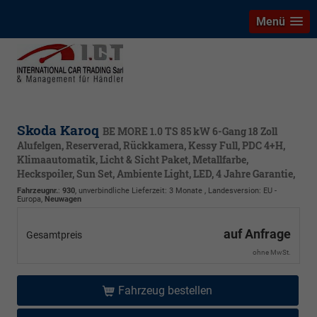
Menü
Skoda Karoq
BE MORE 1.0 TS 85 kW 6-Gang 18 Zoll
Alufelgen, Reserverad, Rückkamera, Kessy Full, PDC 4+H,
Klimaautomatik, Licht & Sicht Paket, Metallfarbe,
Heckspoiler, Sun Set, Ambiente Light, LED, 4 Jahre Garantie,
Fahrzeugnr.
:
930
, unverbindliche Lieferzeit:
3 Monate
, Landesversion: EU -
Europa,
Neuwagen
auf Anfrage
Gesamtpreis
ohne MwSt.
Fahrzeug bestellen