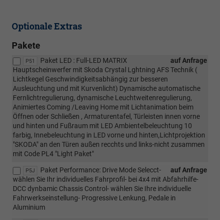
Optionale Extras
Pakete
Paket LED : Full-LED MATRIX
auf Anfrage
P51
Hauptscheinwerfer mit Skoda Crystal Lghtning AFS Technik (
Lichtkegel Geschwindigkeitsabhängig zur besseren
Ausleuchtung und mit Kurvenlicht) Dynamische automatische
Fernlichtregulierung, dynamische Leuchtweitenregulierung,
Animiertes Coming /Leaving Home mit Lichtanimation beim
Öffnen oder Schließen , Armaturentafel, Türleisten innen vorne
und hinten und Fußraum mit LED Ambientelbeleuchtung 10
farbig, Innebeleuchtung in LED vorne und hinten,Lichtprojektion
"SKODA" an den Türen außen recchts und links-nicht zusammen
mit Code PL4 "Light Paket"
Paket Performance: Drive Mode Selecct-
auf Anfrage
P5J
wählen Sie Ihr individuelles Fahrprofil- bei 4x4 mit Abfahrhilfe-
DCC dynbamic Chassis Control- wählen Sie Ihre individuelle
Fahrwerkseinstellung- Progressive Lenkung, Pedale in
Aluminium