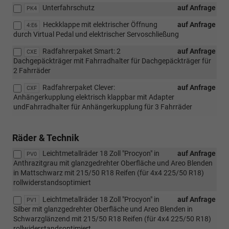
Unterfahrschutz
auf Anfrage
PK4
Heckklappe mit elektrischer Öffnung
auf Anfrage
4:E6
durch Virtual Pedal und elektrischer Servoschließung
Radfahrerpaket Smart: 2
auf Anfrage
CXE
Dachgepäckträger mit Fahrradhalter für Dachgepäckträger für
2 Fahrräder
Radfahrerpaket Clever:
auf Anfrage
CXF
Anhängerkupplung elektrisch klappbar mit Adapter
undFahrradhalter für Anhängerkupplung für 3 Fahrräder
Räder & Technik
Leichtmetallräder 18 Zoll "Procyon" in
auf Anfrage
PV0
Anthrazitgrau mit glanzgedrehter Oberfläche und Areo Blenden
in Mattschwarz mit 215/50 R18 Reifen (für 4x4 225/50 R18)
rollwiderstandsoptimiert
Leichtmetallräder 18 Zoll "Procyon" in
auf Anfrage
PV1
Silber mit glanzgedrehter Oberfläche und Areo Blenden in
Schwarzglänzend mit 215/50 R18 Reifen (für 4x4 225/50 R18)
rollwiderstandsoptimiert