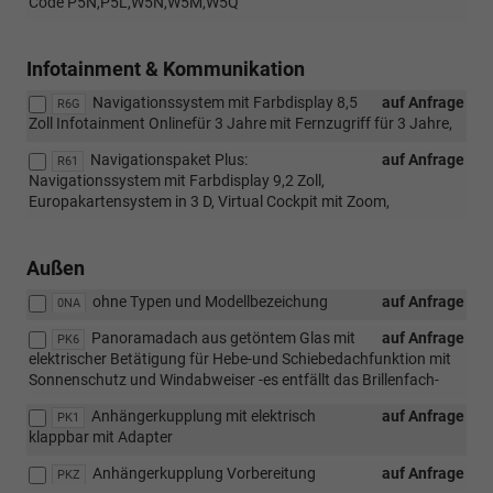
Code P5N,P5L,W5N,W5M,W5Q
Infotainment & Kommunikation
Navigationssystem mit Farbdisplay 8,5
auf Anfrage
R6G
Zoll Infotainment Onlinefür 3 Jahre mit Fernzugriff für 3 Jahre,
Navigationspaket Plus:
auf Anfrage
R61
Navigationssystem mit Farbdisplay 9,2 Zoll,
Europakartensystem in 3 D, Virtual Cockpit mit Zoom,
Außen
ohne Typen und Modellbezeichung
auf Anfrage
0NA
Panoramadach aus getöntem Glas mit
auf Anfrage
PK6
elektrischer Betätigung für Hebe-und Schiebedachfunktion mit
Sonnenschutz und Windabweiser -es entfällt das Brillenfach-
Anhängerkupplung mit elektrisch
auf Anfrage
PK1
klappbar mit Adapter
Anhängerkupplung Vorbereitung
auf Anfrage
PKZ