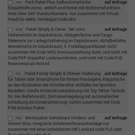
Park Paket Plus: halbautomatische
auf Anfrage
P5G
Einparkhilfe vorne , seitlich und hinten mit Notbremsfunktion,
Area View 360° Rundumkamera - nur zusammen mit Virtual
Peadl für elektr. Heckklppe Code 4E6-
Paket Simply & Clever : Set vonn
auf Anfrage
W5K
Haltenetzten im Gepäckraum, Ablagenfächer und Cargo
Elelemnte zur Ladegztsicherung im Gepäckraum, Abfallbehälter,
Wendematte im Gepäckraum, 3. Funkklappschlüssel- nicht
zusammen mit Code W5Q Innenausstattung Suite, und nicht mit
Code PKP doppelter Laderaumboden, und nicht mit Code PJD
Reserverad als Notrad
Paket Family Simply & Cklever: Halterung
auf Anfrage
P5L
für Tablet oder Smartphone für hintere Passagiere, Klapptische
an den Rückseiten der bVordersitze- entfallen bei Sportline
Modellen- Issofix Kindersitzverankerung mit Top Tehter Technik
für den Beifahrersitz, Zentralverriegelung mit automatischer
schleißung als Kindersicherrung- nichtn zusammen mit Code
P5N Interieur Paket-
Winterpaket: beheizbare Vordere- und
auf Anfrage
P6D
hintere Sitze, Integrierte Scheinwerferwaschanlage nur
zusammen mit einen beheizbarem MF.Lenkrad code PLE oder