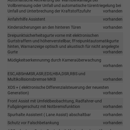
Automatische Aktivierung der Warnblinkanlage bei
Vollbremsung oder Unfall und automatische türentriegelung bei
Unfall und Unterbrechung der Kraftstoffzufuhr
vorhanden
Anfahrhilfe Assistent
vorhanden
Kindersicherungen an den hinteren Türen
vorhanden
Dreipunktsicherheitsgurte vorne mit elektronischen
Gurtstraffern und höhenverstellbar, fFreipunktautomatikgurte
hinten, Warnanzeige optisch und akustisch für nicht angelegte
Gurte
vorhanden
Müdigkeitserkennunmg durch Kameraüberwachung
vorhanden
ESC,ABSmMSR,ASR,EDS,HBA,DSR,RBS und
Multikollisionsbremse MKB
vorhanden
XDS + ( elektronische Differenzialsteuerung der neuesten
Generation)
vorhanden
Front Assist mit Umfeldbeobachtung, Radfahrer-und
Fußgängerschutz mit Notbremsfunktion
vorhanden
Spurhalte Assistent ( Lane Assist) abschaltbar
vorhanden
Schutz vor Falschbetankung
vorhanden