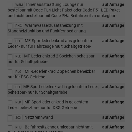
Innenausstaattung Lounge nur
auf Anfrage
W5M
bestellbar mit Code PL4 Licht Paket oder Code P51 LED Paket
und nicht bestellbar mit Code PHJ Beifahrersitzn umkegbar-
Warmwasserzusatzheizung mit
auf Anfrage
PHC
Standheizfunktion und Funkfernbedienung
MF-Sportlederlenkrad aus gelochtem
auf Anfrage
PLH
Leder - nur für Fahrzeuge muit Schaltgetriebe-
MF-Lederlenkrad 2 Speichen beheizbar
auf Anfrage
PLE
nur für Schaltgetriebe-
MF-Lederlenkrad 2 Speichen beheizbar
auf Anfrage
PLG
nur für DSG Getriebe-
MF-Sportlederlenkrad in gelochtem Leder,
auf Anfrage
PLI
beheizbar- nur für Schaltgetriebe
MF-Sportlederlenkrad in gelochtem
auf Anfrage
PLK
Leder, beheizbar- nur für DSG Getriebe
Netztrennwand
auf Anfrage
3CX
Beifahresitzlehne umlegbar nichtnmit
auf Anfrage
PHJ