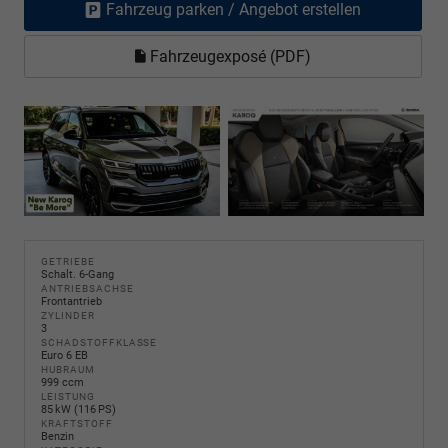
Fahrzeug parken / Angebot erstellen
Fahrzeugexposé (PDF)
GETRIEBE
Schalt. 6-Gang
ANTRIEBSACHSE
Frontantrieb
ZYLINDER
3
SCHADSTOFFKLASSE
Euro 6 EB
HUBRAUM
999 ccm
LEISTUNG
85 kW (116 PS)
KRAFTSTOFF
Benzin