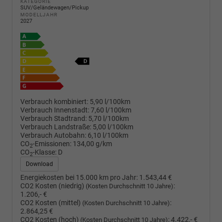
KATEGORIE
SUV/Geländewagen/Pickup
MODELLJAHR
2027
Verbrauch kombiniert:
5,90 l/100km
Verbrauch Innenstadt:
7,60 l/100km
Verbrauch Stadtrand:
5,70 l/100km
Verbrauch Landstraße:
5,00 l/100km
Verbrauch Autobahn:
6,10 l/100km
CO
-Emissionen:
134,00 g/km
2
CO
-Klasse:
D
2
Download
Energiekosten bei 15.000 km pro Jahr:
1.543,44 €
CO2 Kosten (niedrig)
:
(Kosten Durchschnitt 10 Jahre)
1.206,- €
CO2 Kosten (mittel)
:
(Kosten Durchschnitt 10 Jahre)
2.864,25 €
CO2 Kosten (hoch)
:
4.422,- €
(Kosten Durchschnitt 10 Jahre)