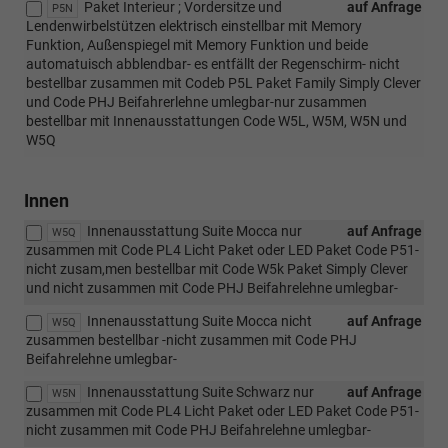
Paket Interieur ; Vordersitze und
auf Anfrage
P5N
Lendenwirbelstützen elektrisch einstellbar mit Memory
Funktion, Außenspiegel mit Memory Funktion und beide
automatuisch abblendbar- es entfällt der Regenschirm- nicht
bestellbar zusammen mit Codeb P5L Paket Family Simply Clever
und Code PHJ Beifahrerlehne umlegbar-nur zusammen
bestellbar mit Innenausstattungen Code W5L, W5M, W5N und
W5Q
Innen
Innenausstattung Suite Mocca nur
auf Anfrage
W5Q
zusammen mit Code PL4 Licht Paket oder LED Paket Code P51-
nicht zusam,men bestellbar mit Code W5k Paket Simply Clever
und nicht zusammen mit Code PHJ Beifahrelehne umlegbar-
Innenausstattung Suite Mocca nicht
auf Anfrage
W5Q
zusammen bestellbar -nicht zusammen mit Code PHJ
Beifahrelehne umlegbar-
Innenausstattung Suite Schwarz nur
auf Anfrage
W5N
zusammen mit Code PL4 Licht Paket oder LED Paket Code P51-
nicht zusammen mit Code PHJ Beifahrelehne umlegbar-