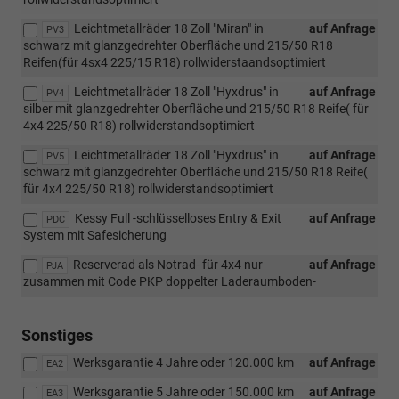
Leichtmetallräder 18 Zoll "Miran" in
auf Anfrage
PV3
schwarz mit glanzgedrehter Oberfläche und 215/50 R18
Reifen(für 4sx4 225/15 R18) rollwiderstaandsoptimiert
Leichtmetallräder 18 Zoll "Hyxdrus" in
auf Anfrage
PV4
silber mit glanzgedrehter Oberfläche und 215/50 R18 Reife( für
4x4 225/50 R18) rollwiderstandsoptimiert
Leichtmetallräder 18 Zoll "Hyxdrus" in
auf Anfrage
PV5
schwarz mit glanzgedrehter Oberfläche und 215/50 R18 Reife(
für 4x4 225/50 R18) rollwiderstandsoptimiert
Kessy Full -schlüsselloses Entry & Exit
auf Anfrage
PDC
System mit Safesicherung
Reserverad als Notrad- für 4x4 nur
auf Anfrage
PJA
zusammen mit Code PKP doppelter Laderaumboden-
Sonstiges
Werksgarantie 4 Jahre oder 120.000 km
auf Anfrage
EA2
Werksgarantie 5 Jahre oder 150.000 km
auf Anfrage
EA3