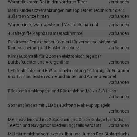
Warnreflektoren Rot in den vorderen Türen
vorhanden
Isofix Kindersitzverankrungen mit Top Tether Technik für die 2
äußer3en Sitze hinten
vorhanden
Warndreieck, Warnweste und Verbandsmaterial
vorhanden
4 Haltegriffe klappbar am Dqachhimmel
vorhanden
Elektrische Fensterheber Komfort für vorne und hinten mit
Kindersicherung und Einklemmschutz
vorhanden
Klimaautomatik für 2 Zonen elektronisch regelbar
Luftbefeuchter und Allergenfilter
vorhanden
LED Ambiente- und Fußraumbeleuchtung 10-farbig für Fußraum
und Türinnenleisten vorne und hinten und Armaturentafel
vorhanden
Rückbank umklappbar und Rückenlehne 1/3 zu 2/3 teilbar
vorhanden
Sonnenblenden mit LED beleuchtetn Make-up Spiegeln
vorhanden
MF- Lederlenkrad mit 2 Speichen und Chromeinlage für Radio,
Telefon und Navigationsbedienung( falls verbaut)
vorhanden
Mittelarmmlehne vorne verstellbar und Jumbo Box (Ablagefach)