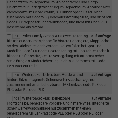
Haltenetzten im Gepäckraum, Ablagenfächer und Cargo
Elelemnte zur Ladegztsicherung im Gepäckraum, Abfallbehälter,
Wendematte im Gepäckraum, 3. Funkklappschlüssel- nicht
zusammen mit Code W5Q Innenausstattung Suite, und nicht mit
Code PKP doppelter Laderaumboden, und nicht mit Code PJD
Reserverad als Notrad
Paket Family Simply & Cklever: Halterung
auf Anfrage
P5L
für Tablet oder Smartphone für hintere Passagiere, Klapptische
an den Rückseiten der bVordersitze- entfallen bei Sportline
Modellen- Issofix Kindersitzverankerung mit Top Tehter Technik
für den Beifahrersitz, Zentralverriegelung mit automatischer
schleißung als Kindersicherrung- nichtn zusammen mit Code
P5N Interieur Paket-
Winterpaket: beheizbare Vordere- und
auf Anfrage
P6D
hintere Sitze, Integrierte Scheinwerferwaschanlage nur
zusammen mit einen beheizbarem MF.Lenkrad code PLE oder
PLG oder PLI oder PLK-
Winterpaket Plus : beheizbare
auf Anfrage
PGE
Frontscheibe, beheizbare Vordere- und hintere Sitze, Integrierte
Scheinwerferwaschanlage nur zusammen mit einen
beheizbarem MF.Lenkrad code PLE oder PLG oder PLI oder