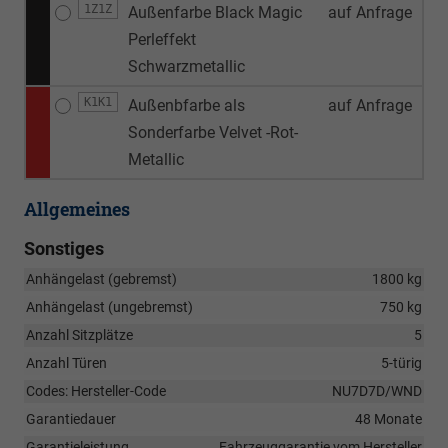
1Z1Z
Außenfarbe Black Magic
auf Anfrage
Perleffekt
Schwarzmetallic
K1K1
Außenbfarbe als
auf Anfrage
Sonderfarbe Velvet -Rot-
Metallic
Allgemeines
Sonstiges
Anhängelast (gebremst)
1800 kg
Anhängelast (ungebremst)
750 kg
Anzahl Sitzplätze
5
Anzahl Türen
5-türig
Codes: Hersteller-Code
NU7D7D/WND
Garantiedauer
48 Monate
Garantieleistung
Fahrzeuggarantie vom Hersteller