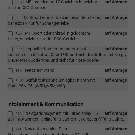
MF-Lederlenkrad 2 Speichen beheizbar
auf Anfrage
PLG
nur für DSG Getriebe-
MF-Sportlederlenkrad in gelochtem Leder,
auf Anfrage
PLI
beheizbar- nur für Schaltgetriebe
MF-Sportlederlenkrad in gelochtem
auf Anfrage
PLK
Leder, beheizbar- nur für DSG Getriebe
doppelter Laderaumboden -nicht
auf Anfrage
PKP
zusammen mit Notrad Code PJD und nicht bestellbar mit Simply
Clever Pack Code W5K und nicht für 4x4 Modelle-
Netztrennwand
auf Anfrage
3CX
Beifahresitzlehne umlegbar nichtnmit
auf Anfrage
PHJ
Code P5N,P5L,W5N,W5M,W5Q
Infotainment & Kommunikation
Navigationssystem mit Farbdisplay 8,5
auf Anfrage
R6G
Zoll Infotainment Onlinefür 3 Jahre mit Fernzugriff für 3 Jahre,
Navigationspaket Plus:
auf Anfrage
R61
Navigationssystem mit Farbdisplay 9,2 Zoll,