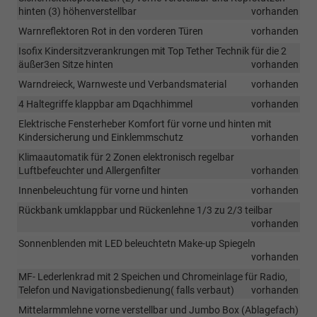
hinten (3) höhenverstellbar
vorhanden
Warnreflektoren Rot in den vorderen Türen
vorhanden
Isofix Kindersitzverankrungen mit Top Tether Technik für die 2
äußer3en Sitze hinten
vorhanden
Warndreieck, Warnweste und Verbandsmaterial
vorhanden
4 Haltegriffe klappbar am Dqachhimmel
vorhanden
Elektrische Fensterheber Komfort für vorne und hinten mit
Kindersicherung und Einklemmschutz
vorhanden
Klimaautomatik für 2 Zonen elektronisch regelbar
Luftbefeuchter und Allergenfilter
vorhanden
Innenbeleuchtung für vorne und hinten
vorhanden
Rückbank umklappbar und Rückenlehne 1/3 zu 2/3 teilbar
vorhanden
Sonnenblenden mit LED beleuchtetn Make-up Spiegeln
vorhanden
MF- Lederlenkrad mit 2 Speichen und Chromeinlage für Radio,
Telefon und Navigationsbedienung( falls verbaut)
vorhanden
Mittelarmmlehne vorne verstellbar und Jumbo Box (Ablagefach)