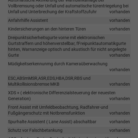
Automatische Aktivierung der Warnblinkanlage bei
Vollbremsung oder Unfall und automatische türentriegelung bei
Unfall und Unterbrechung der Kraftstoffzufuhr
vorhanden
Anfahrhilfe Assistent
vorhanden
Kindersicherungen an den hinteren Türen
vorhanden
Dreipunktsicherheitsgurte vorne mit elektronischen
Gurtstraffern und höhenverstellbar, fFreipunktautomatikgurte
hinten, Warnanzeige optisch und akustisch für nicht angelegte
Gurte
vorhanden
Müdigkeitserkennunmg durch Kameraüberwachung
vorhanden
ESC,ABSmMSR,ASR,EDS,HBA,DSR,RBS und
Multikollisionsbremse MKB
vorhanden
XDS + ( elektronische Differenzialsteuerung der neuesten
Generation)
vorhanden
Front Assist mit Umfeldbeobachtung, Radfahrer-und
Fußgängerschutz mit Notbremsfunktion
vorhanden
Spurhalte Assistent ( Lane Assist) abschaltbar
vorhanden
Schutz vor Falschbetankung
vorhanden