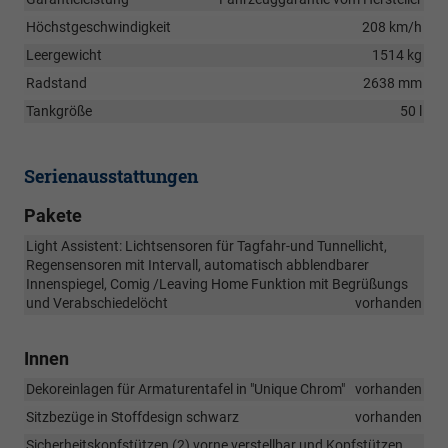
Höchstgeschwindigkeit
208 km/h
Leergewicht
1514 kg
Radstand
2638 mm
Tankgröße
50 l
Serienausstattungen
Pakete
Light Assistent: Lichtsensoren für Tagfahr-und Tunnellicht,
Regensensoren mit Intervall, automatisch abblendbarer
Innenspiegel, Comig /Leaving Home Funktion mit Begrüßungs
und Verabschiedelöcht
vorhanden
Innen
Dekoreinlagen für Armaturentafel in "Unique Chrom"
vorhanden
Sitzbezüge in Stoffdesign schwarz
vorhanden
Sicherheitskopfstützen (2) vorne verstellbar und Kopfstützen