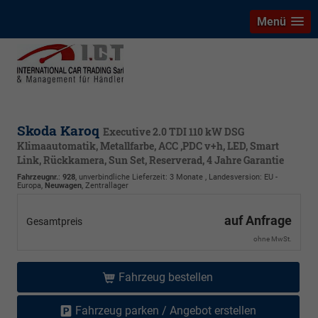
Menü
Skoda Karoq
Executive 2.0 TDI 110 kW DSG
Klimaautomatik, Metallfarbe, ACC ,PDC v+h, LED, Smart
Link, Rückkamera, Sun Set, Reserverad, 4 Jahre Garantie
Fahrzeugnr.
:
928
, unverbindliche Lieferzeit:
3 Monate
, Landesversion: EU -
Europa,
Neuwagen
, Zentrallager
auf Anfrage
Gesamtpreis
ohne MwSt.
Fahrzeug bestellen
Fahrzeug parken / Angebot erstellen