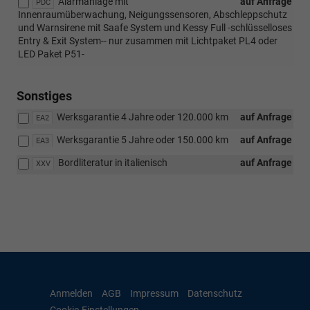
Alarmanlage mit
auf Anfrage
PDC
Innenraumüberwachung, Neigungssensoren, Abschleppschutz
und Warnsirene mit Saafe System und Kessy Full -schlüsselloses
Entry & Exit System-- nur zusammen mit Lichtpaket PL4 oder
LED Paket P51-
Sonstiges
Werksgarantie 4 Jahre oder 120.000 km
auf Anfrage
EA2
Werksgarantie 5 Jahre oder 150.000 km
auf Anfrage
EA3
Bordliteratur in italienisch
auf Anfrage
XXV
Anmelden
AGB
Impressum
Datenschutz