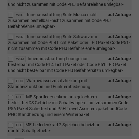
und nicht zusammen mit Code PHJ Beifahrelehne umlegbar-
Innenausstattung Suite Mocca nicht
auf Anfrage
W5Q
zusammen bestellbar -nicht zusammen mit Code PHJ
Beifahrelehne umlegbar-
Innenausstattung Suite Schwarz nur
auf Anfrage
W5N
zusammen mit Code PL4 Licht Paket oder LED Paket Code P51-
nicht zusammen mit Code PHJ Beifahrelehne umlegbar-
Innenausstaattung Lounge nur
auf Anfrage
W5M
bestellbar mit Code PL4 Licht Paket oder Code P51 LED Paket
und nicht bestellbar mit Code PHJ Beifahrersitzn umkegbar-
Warmwasserzusatzheizung mit
auf Anfrage
PHC
Standheizfunktion und Funkfernbedienung
MF-Sportlederlenkrad aus gelochtem
auf Anfrage
PLH
Leder - bei DS Getriebe mit Schaltwippen.- nur zusammen Code
P5A Paket Sicherheit und P5H Travel Assistenzpaket undCode
PHC Standheizung und einem Winterpaket
MF-Lederlenkrad 2 Speichen beheizbar
auf Anfrage
PLE
nur für Schaltgetriebe-