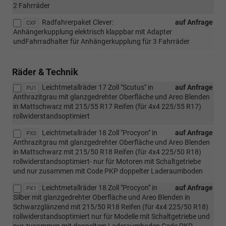
2 Fahrräder
Radfahrerpaket Clever:
auf Anfrage
CXF
Anhängerkupplung elektrisch klappbar mit Adapter
undFahrradhalter für Anhängerkupplung für 3 Fahrräder
Räder & Technik
Leichtmetallräder 17 Zoll "Scutus" in
auf Anfrage
PU1
Anthrazitgrau mit glanzgedrehter Oberfläche und Areo Blenden
in Mattschwarz mit 215/55 R17 Reifen (für 4x4 225/55 R17)
rollwiderstandsoptimiert
Leichtmetallräder 18 Zoll "Procyon" in
auf Anfrage
PX0
Anthrazitgrau mit glanzgedrehter Oberfläche und Areo Blenden
in Mattschwarz mit 215/50 R18 Reifen (für 4x4 225/50 R18)
rollwiderstandsoptimiert- nur für Motoren mit Schaltgetriebe
und nur zusammen mit Code PKP doppelter Laderaumboden
Leichtmetallräder 18 Zoll "Procyon" in
auf Anfrage
PX1
Silber mit glanzgedrehter Oberfläche und Areo Blenden in
Schwarzglänzend mit 215/50 R18 Reifen (für 4x4 225/50 R18)
rollwiderstandsoptimiert nur für Modelle mit Schaltgetriebe und