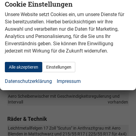
Cookie Einstellungen
optisch und Notbremsfunktion
vorhanden
Vordersitze höhenverstellbar manuell mit Armlehnen und
Unsere Website setzt Cookies ein, um unsere Dienste für
Lendenwirbelwstützen
vorhanden
Sie bereitzustellen. Hierbei berücksichtigen wir Ihre
Außenspiegel elektrisch einstellbar, beheizbar und elektrisch
Auswahl und verarbeiten nur die Daten für Marketing,
klappbar, Außenspiegel Fahrerseite automatisch abblendbar
Analytics und Personalisierung, für die Sie uns Ihr
vorhanden
Einverständnis geben. Sie können Ihre Einwilligung
Rückkamera mit statistischen Linien, Warnanzeige akustisch für
jederzeit mit Wirkung für die Zukunft widerrufen.
Hindernisse und Notbremsfunktion
vorhanden
Beheizbare Heckscheibe mit Heckscheibenwischer und
Waschanlage mit Intervall
vorhanden
Alle akzeptieren
Einstellungen
Beheizbare Waschdüsen
vorhanden
Datenschutzerklärung
Impressum
Push-Push Tankdeckelöffnung über Zentralverriegelung mit
Eiskratzer im Tankdeckel
vorhanden
Aero Scheibenwischer mit Geschwindigkeitsregulierung und
Intervall
vorhanden
Räder & Technik
Leichtmetallfelgen 17 Zoll "Scutus" in Anthrazitgrau mit Aero
Blenden in Mattschwarz und 215/55 R17 ( 225/55 R17 für 4x4)