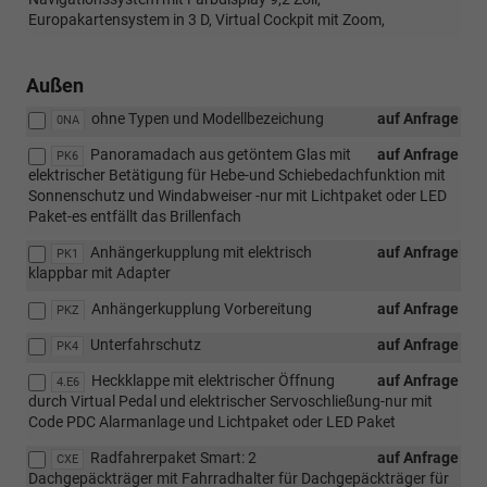
Europakartensystem in 3 D, Virtual Cockpit mit Zoom,
Außen
ohne Typen und Modellbezeichung
auf Anfrage
0NA
Panoramadach aus getöntem Glas mit
auf Anfrage
PK6
elektrischer Betätigung für Hebe-und Schiebedachfunktion mit
Sonnenschutz und Windabweiser -nur mit Lichtpaket oder LED
Paket-es entfällt das Brillenfach
Anhängerkupplung mit elektrisch
auf Anfrage
PK1
klappbar mit Adapter
Anhängerkupplung Vorbereitung
auf Anfrage
PKZ
Unterfahrschutz
auf Anfrage
PK4
Heckklappe mit elektrischer Öffnung
auf Anfrage
4.E6
durch Virtual Pedal und elektrischer Servoschließung-nur mit
Code PDC Alarmanlage und Lichtpaket oder LED Paket
Radfahrerpaket Smart: 2
auf Anfrage
CXE
Dachgepäckträger mit Fahrradhalter für Dachgepäckträger für