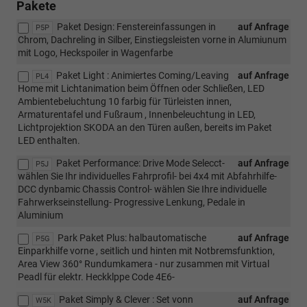
Pakete
Paket Design: Fenstereinfassungen in
auf Anfrage
P5P
Chrom, Dachreling in Silber, Einstiegsleisten vorne in Alumiunum
mit Logo, Heckspoiler in Wagenfarbe
Paket Light : Animiertes Coming/Leaving
auf Anfrage
PL4
Home mit Lichtanimation beim Öffnen oder Schließen, LED
Ambientebeluchtung 10 farbig für Türleisten innen,
Armaturentafel und Fußraum , Innenbeleuchtung in LED,
Lichtprojektion SKODA an den Türen außen, bereits im Paket
LED enthalten.
Paket Performance: Drive Mode Selecct-
auf Anfrage
P5J
wählen Sie Ihr individuelles Fahrprofil- bei 4x4 mit Abfahrhilfe-
DCC dynbamic Chassis Control- wählen Sie Ihre individuelle
Fahrwerkseinstellung- Progressive Lenkung, Pedale in
Aluminium
Park Paket Plus: halbautomatische
auf Anfrage
P5G
Einparkhilfe vorne , seitlich und hinten mit Notbremsfunktion,
Area View 360° Rundumkamera - nur zusammen mit Virtual
Peadl für elektr. Heckklppe Code 4E6-
Paket Simply & Clever : Set vonn
auf Anfrage
W5K