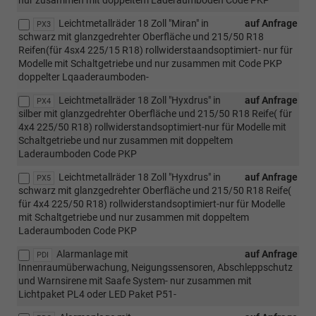
nur zusammen mit doppeltem Laderaumboden Code PKP
Leichtmetallräder 18 Zoll "Miran" in
auf Anfrage
PX3
schwarz mit glanzgedrehter Oberfläche und 215/50 R18
Reifen(für 4sx4 225/15 R18) rollwiderstaandsoptimiert- nur für
Modelle mit Schaltgetriebe und nur zusammen mit Code PKP
doppelter Lqaaderaumboden-
Leichtmetallräder 18 Zoll "Hyxdrus" in
auf Anfrage
PX4
silber mit glanzgedrehter Oberfläche und 215/50 R18 Reife( für
4x4 225/50 R18) rollwiderstandsoptimiert-nur für Modelle mit
Schaltgetriebe und nur zusammen mit doppeltem
Laderaumboden Code PKP
Leichtmetallräder 18 Zoll "Hyxdrus" in
auf Anfrage
PX5
schwarz mit glanzgedrehter Oberfläche und 215/50 R18 Reife(
für 4x4 225/50 R18) rollwiderstandsoptimiert-nur für Modelle
mit Schaltgetriebe und nur zusammen mit doppeltem
Laderaumboden Code PKP
Alarmanlage mit
auf Anfrage
PDI
Innenraumüberwachung, Neigungssensoren, Abschleppschutz
und Warnsirene mit Saafe System- nur zusammen mit
Lichtpaket PL4 oder LED Paket P51-