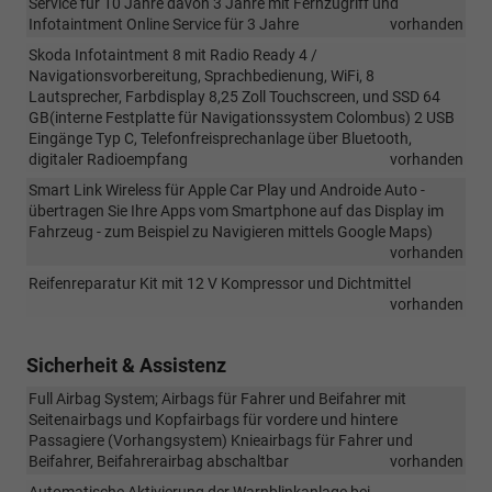
Service für 10 Jahre davon 3 Jahre mit Fernzugriff und
Infotaintment Online Service für 3 Jahre
vorhanden
Skoda Infotaintment 8 mit Radio Ready 4 /
Navigationsvorbereitung, Sprachbedienung, WiFi, 8
Lautsprecher, Farbdisplay 8,25 Zoll Touchscreen, und SSD 64
GB(interne Festplatte für Navigationssystem Colombus) 2 USB
Eingänge Typ C, Telefonfreisprechanlage über Bluetooth,
digitaler Radioempfang
vorhanden
Smart Link Wireless für Apple Car Play und Androide Auto -
übertragen Sie Ihre Apps vom Smartphone auf das Display im
Fahrzeug - zum Beispiel zu Navigieren mittels Google Maps)
vorhanden
Reifenreparatur Kit mit 12 V Kompressor und Dichtmittel
vorhanden
Sicherheit & Assistenz
Full Airbag System; Airbags für Fahrer und Beifahrer mit
Seitenairbags und Kopfairbags für vordere und hintere
Passagiere (Vorhangsystem) Knieairbags für Fahrer und
Beifahrer, Beifahrerairbag abschaltbar
vorhanden