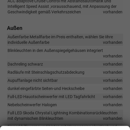
ACC adaptove Cruise Control mit Abstandsautomatik und
Intelligent Speed Assist ,vorausschauend, mit Anpassung der
Geschwindigkeit gemäß Verkehrszeichen
vorhanden
Außen
Außenfarbe Metallfarbe im Preis enthalten, wählen Sie Iihre
individuelle Außenfarbe
vorhanden
Blinkleuchten in den Außenspiegelgehäusen integriert
vorhanden
Dachreling schwarz
vorhanden
Radläufe mit Steinschlagschutzabdeckung
vorhanden
Aupuffanlage nicht sichtbar
vorhanden
dunkel eingefärbte Seiten-und Heckscheibe
vorhanden
Full-LED Hauotscheinwerfer mit LED Tagfahrlicht
vorhanden
Nebelscheinwerfer Halogen
vorhanden
Full LED Skoda Chrystal Lightning Kombinationsrückleuchten
mit dynamischen Blinkleuchten
vorhanden
Einparkhilfe vorne und hinten mit Warnanzeige akustisch und