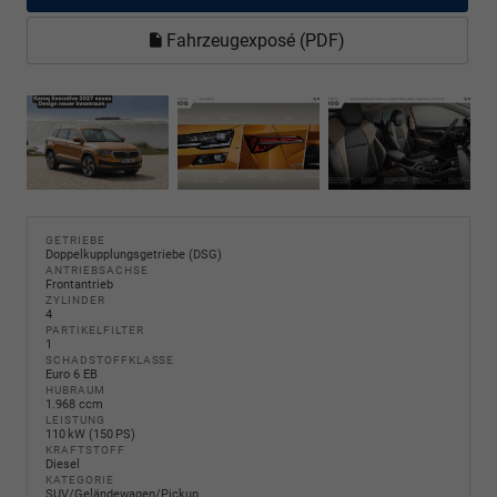
Fahrzeugexposé (PDF)
GETRIEBE
Doppelkupplungsgetriebe (DSG)
ANTRIEBSACHSE
Frontantrieb
ZYLINDER
4
PARTIKELFILTER
1
SCHADSTOFFKLASSE
Euro 6 EB
HUBRAUM
1.968 ccm
LEISTUNG
110 kW (150 PS)
KRAFTSTOFF
Diesel
KATEGORIE
SUV/Geländewagen/Pickup