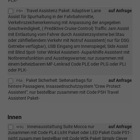
PLK-
Travel Assistenz Paket: Adaptiver Lane
auf Anfrage
P5H
Assist für Spurhaltung in der Fahrbahnmitte,
Verkehrszeichenerkennung mit Anpassung der angegeben
Geschwindigkeit, ( Prediktive Cruise Control) Traffic Jam Assist
mit Entlastung vom Fahrer durch Assistenzsysteme bei Stau
oder zähfließendem Verkehr mit Notruf Asssistent( nur für DSG
Getriebe verfügbar), USB Eingang am Innenspiegel, Side Assist
mit Blind Spot- toter Winkel Assistent- Auparkhilfe Assistent mit
Notbremsfunktion und Ausstiegswarner, nur zusammen mit
einem beheizbarem MF-Lenkrad Code PLE oder PLG oder PLI
oder PLK-
Paket Sicherheit: Seitenairbags für
auf Anfrage
P5A
hintere Passagiere, Insassednschutzsystem "Crew Protect
Assistent", nur bestellbar zusammen mit Code P5H Travel
Assistent Paket-
Innen
Innenausstattung Suite Mocca nur
auf Anfrage
W5Q
zusammen mit Code PL4 Licht Paket oder LED Paket Code P51-
nicht zusam,men bestellbar mit Code W5k Paket Simply Clever