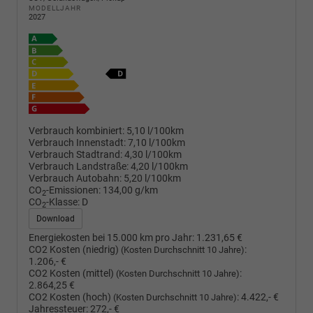
MODELLJAHR
2027
Verbrauch kombiniert:
5,10 l/100km
Verbrauch Innenstadt:
7,10 l/100km
Verbrauch Stadtrand:
4,30 l/100km
Verbrauch Landstraße:
4,20 l/100km
Verbrauch Autobahn:
5,20 l/100km
CO
-Emissionen:
134,00 g/km
2
CO
-Klasse:
D
2
Download
Energiekosten bei 15.000 km pro Jahr:
1.231,65 €
CO2 Kosten (niedrig)
:
(Kosten Durchschnitt 10 Jahre)
1.206,- €
CO2 Kosten (mittel)
:
(Kosten Durchschnitt 10 Jahre)
2.864,25 €
CO2 Kosten (hoch)
:
4.422,- €
(Kosten Durchschnitt 10 Jahre)
Jahressteuer:
272,- €