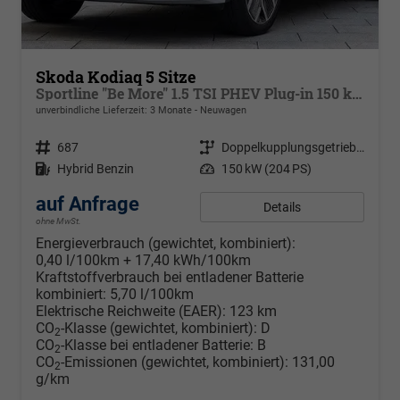
Skoda Kodiaq 5 Sitze
Sportline "Be More" 1.5 TSI PHEV Plug-in 150 kW DSG, 4 Jahre Garantie, Navigationssystem, Metallfarbe, LED MATRIX, 20 Zoll Alufelgen, Easy Open, Panoramadach, Geräuschdämmung, Alarmanlage
unverbindliche Lieferzeit:
3 Monate
Neuwagen
Fahrzeugnr.
687
Getriebe
Doppelkupplungsgetriebe (DSG)
Kraftstoff
Hybrid Benzin
Leistung
150 kW (204 PS)
auf Anfrage
Details
ohne MwSt.
Energieverbrauch (gewichtet, kombiniert):
0,40 l/100km + 17,40 kWh/100km
Kraftstoffverbrauch bei entladener Batterie
kombiniert:
5,70 l/100km
Elektrische Reichweite (EAER):
123 km
CO
-Klasse (gewichtet, kombiniert):
D
2
CO
-Klasse bei entladener Batterie:
B
2
CO
-Emissionen (gewichtet, kombiniert):
131,00
2
g/km