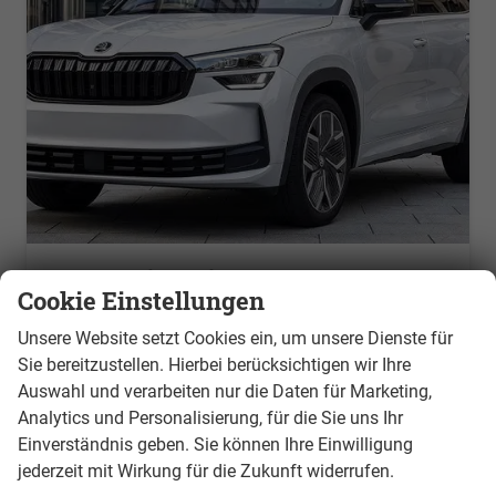
Skoda Kodiaq 5 Sitze
Cookie Einstellungen
Style 1.5 TSI PHEV Plug-in Hybrid 150 kW 7 Gang DSG, 4 Jahre Garantie, Alarmanlage, Navigationssystem, Metallfarbe, LED MATRIX, 19 Zoll Alufelgen, Easy Open
unverbindliche Lieferzeit:
3 Monate
Neuwagen
Unsere Website setzt Cookies ein, um unsere Dienste für
Sie bereitzustellen. Hierbei berücksichtigen wir Ihre
Fahrzeugnr.
327
Getriebe
Doppelkupplungsgetriebe (DSG)
Auswahl und verarbeiten nur die Daten für Marketing,
Kraftstoff
Hybrid Benzin
Leistung
150 kW (204 PS)
Analytics und Personalisierung, für die Sie uns Ihr
auf Anfrage
Details
Einverständnis geben. Sie können Ihre Einwilligung
ohne MwSt.
jederzeit mit Wirkung für die Zukunft widerrufen.
Energieverbrauch (gewichtet, kombiniert):