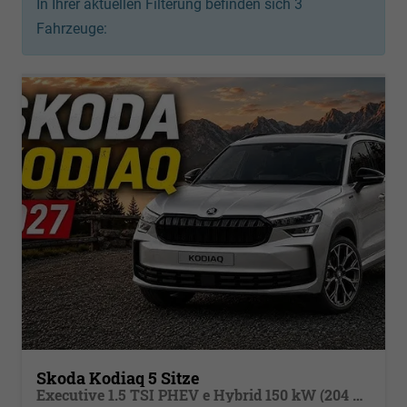
In Ihrer aktuellen Filterung befinden sich
3
Fahrzeuge:
Skoda Kodiaq 5 Sitze
Executive 1.5 TSI PHEV e Hybrid 150 kW (204 PS) Metallfarbe, Navigationssystem 13", Leichtmetallfelgen 18 Zoll, Phone Box, AHK Vorbereitung, Sitzheizung, Sun Set, Smart Link , Rückkamera, Klimaautomatik 3 Zonen, LED, PDC, Insassenschutz, Active Lane Assist,