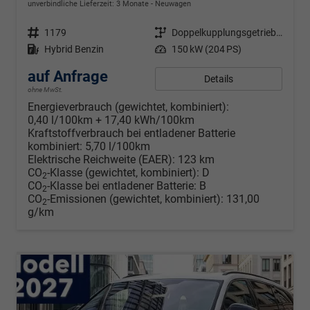
unverbindliche Lieferzeit:
3 Monate
Neuwagen
Fahrzeugnr.
1179
Getriebe
Doppelkupplungsgetriebe (DSG)
Kraftstoff
Hybrid Benzin
Leistung
150 kW (204 PS)
auf Anfrage
Details
ohne MwSt.
Energieverbrauch (gewichtet, kombiniert):
0,40 l/100km + 17,40 kWh/100km
Kraftstoffverbrauch bei entladener Batterie
kombiniert:
5,70 l/100km
Elektrische Reichweite (EAER):
123 km
CO
-Klasse (gewichtet, kombiniert):
D
2
CO
-Klasse bei entladener Batterie:
B
2
CO
-Emissionen (gewichtet, kombiniert):
131,00
2
g/km