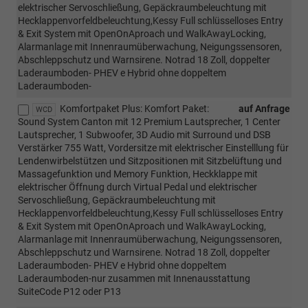
elektrischer Servoschließung, Gepäckraumbeleuchtung mit
Hecklappenvorfeldbeleuchtung,Kessy Full schlüsselloses Entry
& Exit System mit OpenOnAproach und WalkAwayLocking,
Alarmanlage mit Innenraumüberwachung, Neigungssensoren,
Abschleppschutz und Warnsirene. Notrad 18 Zoll, doppelter
Laderaumboden- PHEV e Hybrid ohne doppeltem
Laderaumboden-
Komfortpaket Plus: Komfort Paket:
auf Anfrage
WCD
Sound System Canton mit 12 Premium Lautsprecher, 1 Center
Lautsprecher, 1 Subwoofer, 3D Audio mit Surround und DSB
Verstärker 755 Watt, Vordersitze mit elektrischer Einstelllung für
Lendenwirbelstützen und Sitzpositionen mit Sitzbelüftung und
Massagefunktion und Memory Funktion, Heckklappe mit
elektrischer Öffnung durch Virtual Pedal und elektrischer
Servoschließung, Gepäckraumbeleuchtung mit
Hecklappenvorfeldbeleuchtung,Kessy Full schlüsselloses Entry
& Exit System mit OpenOnAproach und WalkAwayLocking,
Alarmanlage mit Innenraumüberwachung, Neigungssensoren,
Abschleppschutz und Warnsirene. Notrad 18 Zoll, doppelter
Laderaumboden- PHEV e Hybrid ohne doppeltem
Laderaumboden-nur zusammen mit Innenausstattung
SuiteCode P12 oder P13