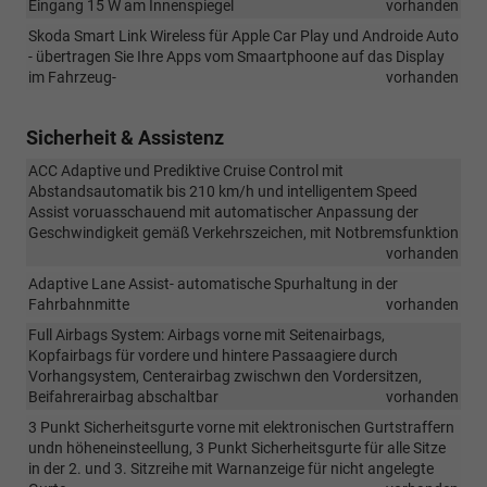
Eingang 15 W am Innenspiegel
vorhanden
Skoda Smart Link Wireless für Apple Car Play und Androide Auto
- übertragen Sie Ihre Apps vom Smaartphoone auf das Display
im Fahrzeug-
vorhanden
Sicherheit & Assistenz
ACC Adaptive und Prediktive Cruise Control mit
Abstandsautomatik bis 210 km/h und intelligentem Speed
Assist voruasschauend mit automatischer Anpassung der
Geschwindigkeit gemäß Verkehrszeichen, mit Notbremsfunktion
vorhanden
Adaptive Lane Assist- automatische Spurhaltung in der
Fahrbahnmitte
vorhanden
Full Airbags System: Airbags vorne mit Seitenairbags,
Kopfairbags für vordere und hintere Passaagiere durch
Vorhangsystem, Centerairbag zwischwn den Vordersitzen,
Beifahrerairbag abschaltbar
vorhanden
3 Punkt Sicherheitsgurte vorne mit elektronischen Gurtstraffern
undn höheneinsteellung, 3 Punkt Sicherheitsgurte für alle Sitze
in der 2. und 3. Sitzreihe mit Warnanzeige für nicht angelegte