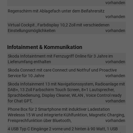
vorhanden
Regenschirm mit Ablagefach unter dem Beifahrersitz
vorhanden
Virtual Cockpit , Farbdisplay 10,2 Zoll mit verschiedenen
Einstellungsmöglichkeiten
vorhanden
Infotainment & Kommunikation
Skoda Infotaintment mit Fernzugriff Online für 3 Jahre im
Lieferumfang enthalten
vorhanden
Skoda Connect mit care Connect und Notfruf und Proactive
Service für 10 Jahre
vorhanden
Skoda Infotainment 13 mit Navigationssystem, Radioanlage mit
DAB+, 13 Zoll Farbschirm Touch Screen, 8+1 Lautsprecher,
Sprachbedienung, Display Cleaner, WLAN , Voice Control ready
for Chat GPT,
vorhanden
Phone Box für 2 Smartphone mit induktiver Ladestation
Wirelesss 15 W und integrierte Kühlfunktion, Magnetic Charging,
Freisprechfunktion über Bluetooth,
vorhanden
4 USB Typ C Eingänge 2 vorne und 2 hinten à 90 Watt, 1 USB