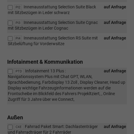
Innenausstattung Selection Suite Black
auf Anfrage
PI2
mit Sitzbezügen in Leder schwarz
Innenausstattung Selection Suite Cgnac
auf Anfrage
PI3
mit Sitzbezügen in Leder Cognac
Innenausstattung Selection RS Suite mit
auf Anfrage
PI4
Sitzbelüftung für Vorderwsitze
Infotainment & Kommunikation
Infotainment 13 Plus :
auf Anfrage
PTD
Navigationssystem Plus mit Chat GPT, WLAN,
Sprachbedienung, Farbdisplay 13 Zoll , Display Cleaner, Head up
Display wichtige Fahrzeuginformationen werden auf die
Frontscheibe im Blickfeld des Fahrers Projekltziert, , Online
Zugriff für 3 Jahre über we Connect,
Außen
Fahrrad Paket Smart: Dachlastenträger
auf Anfrage
CXE
und Fahrradträger für 2 Fahrräder