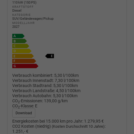
110 kW (150 PS)
KRAFTSTOFF
Diesel
KATEGORIE
SUV/Geländewagen/Pickup
MODELLJAHR
2027
Verbrauch kombiniert:
5,30 l/100km
Verbrauch Innenstadt:
7,30 l/100km
Verbrauch Stadtrand:
5,30 l/100km
Verbrauch Landstraße:
4,50 l/100km
Verbrauch Autobahn:
5,30 l/100km
CO
-Emissionen:
139,00 g/km
2
CO
-Klasse:
E
2
Download
Energiekosten bei 15.000 km pro Jahr:
1.279,95 €
CO2 Kosten (niedrig)
:
(Kosten Durchschnitt 10 Jahre)
1.251,- €