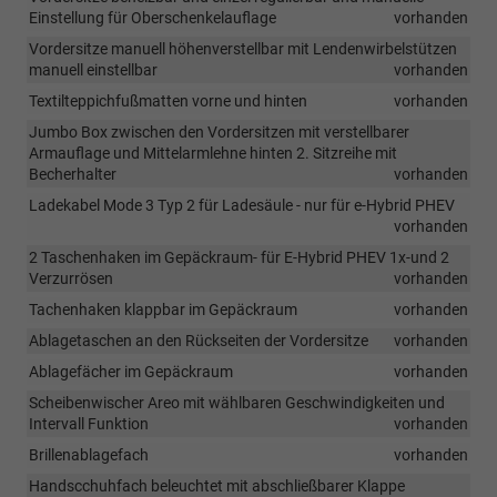
Einstellung für Oberschenkelauflage
vorhanden
Vordersitze manuell höhenverstellbar mit Lendenwirbelstützen
manuell einstellbar
vorhanden
Textilteppichfußmatten vorne und hinten
vorhanden
Jumbo Box zwischen den Vordersitzen mit verstellbarer
Armauflage und Mittelarmlehne hinten 2. Sitzreihe mit
Becherhalter
vorhanden
Ladekabel Mode 3 Typ 2 für Ladesäule - nur für e-Hybrid PHEV
vorhanden
2 Taschenhaken im Gepäckraum- für E-Hybrid PHEV 1x-und 2
Verzurrösen
vorhanden
Tachenhaken klappbar im Gepäckraum
vorhanden
Ablagetaschen an den Rückseiten der Vordersitze
vorhanden
Ablagefächer im Gepäckraum
vorhanden
Scheibenwischer Areo mit wählbaren Geschwindigkeiten und
Intervall Funktion
vorhanden
Brillenablagefach
vorhanden
Handscchuhfach beleuchtet mit abschließbarer Klappe