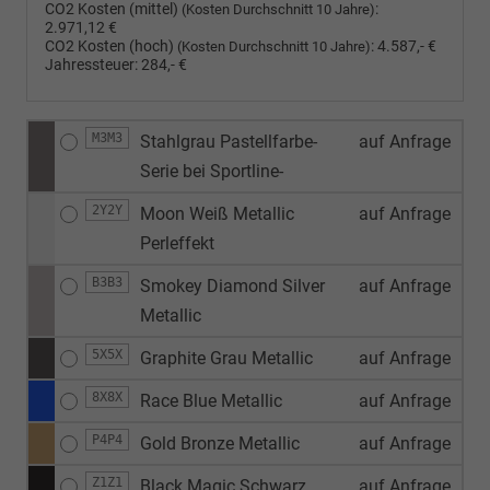
CO2 Kosten (mittel)
:
(Kosten Durchschnitt 10 Jahre)
2.971,12 €
CO2 Kosten (hoch)
:
4.587,- €
(Kosten Durchschnitt 10 Jahre)
Jahressteuer:
284,- €
M3M3
Stahlgrau Pastellfarbe-
auf Anfrage
Serie bei Sportline-
2Y2Y
Moon Weiß Metallic
auf Anfrage
Perleffekt
B3B3
Smokey Diamond Silver
auf Anfrage
Metallic
5X5X
Graphite Grau Metallic
auf Anfrage
8X8X
Race Blue Metallic
auf Anfrage
P4P4
Gold Bronze Metallic
auf Anfrage
Z1Z1
Black Magic Schwarz
auf Anfrage