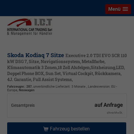
Menü
Skoda Kodiaq 7 Sitze
Executive 2.0 TDI EVO SCR 110
kW DSG 7, Sitze, Navigationssystem, Metallfarbe,
Klimaautomatik 3 Zonen,18 Zoll Alufelgen,Sitzheizung,LED,
Doppel Phone BOX, Sun Set, Virtual Cockpit, Rückkamera,
4J. Garantie, Full Assist Systems,
Fahrzeugnr.
:
287
, unverbindliche Lieferzeit:
3 Monate
, Landesversion: EU -
Europa,
Neuwagen
auf Anfrage
Gesamtpreis
ohne MwSt.
Fahrzeug bestellen