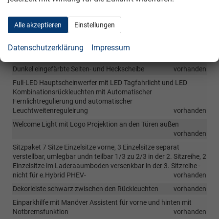
vorhanden
Schriftzug Skoda hinten in Unique Dark Chrom
vorhanden
Alle akzeptieren
Einstellungen
Dachreling in schwarz
vorhanden
Fenstereinfassungen schwarz
vorhanden
Datenschutzerklärung
Impressum
D-Säule in Mattschwarz
vorhanden
Dunkel eingefärbte Seiten- und Heckscheibe
vorhanden
Full-LED Hauptscheinwerfer mit LED Tagfahrlicht und LED
Kombinationsrückleuchten mit Automatischer
Fernlichtregulierung und automatischer
Leuchtweitenreguleirung
vorhanden
Welcome Light mit Logo Projektion an den Türen außen
vorhanden
Sitzpaket 7 Sitze Einzelsitze vorne, 3 Einzelsitze separat
verstellbar, umlegbar undn teilbar 1/3 zu 2/3 in der 2. Sitzreihe, 2
Einzelsitze im Laderaaumboden versenkbar in der 3. Sitzreihe -
nicht für e.Hybrid PHEV-
vorhanden
Dekorleiste schwarz zwischen den Rückleuchten
vorhanden
Einparkhilfe mit Manöver Assistent für vorne und hinten mit
Notbremsfunktion
vorhanden