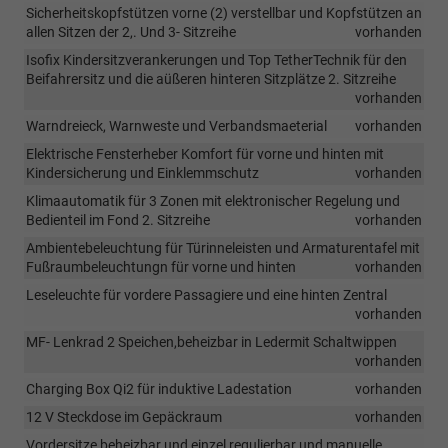
Sicherheitskopfstützen vorne (2) verstellbar und Kopfstützen an
allen Sitzen der 2,. Und 3- Sitzreihe
vorhanden
Isofix Kindersitzverankerungen und Top TetherTechnik für den
Beifahrersitz und die aüßeren hinteren Sitzplätze 2. Sitzreihe
vorhanden
Warndreieck, Warnweste und Verbandsmaeterial
vorhanden
Elektrische Fensterheber Komfort für vorne und hinten mit
Kindersicherung und Einklemmschutz
vorhanden
Klimaautomatik für 3 Zonen mit elektronischer Regelung und
Bedienteil im Fond 2. Sitzreihe
vorhanden
Ambientebeleuchtung für Türinneleisten und Armaturentafel mit
Fußraumbeleuchtungn für vorne und hinten
vorhanden
Leseleuchte für vordere Passagiere und eine hinten Zentral
vorhanden
MF- Lenkrad 2 Speichen,beheizbar in Ledermit Schaltwippen
vorhanden
Charging Box Qi2 für induktive Ladestation
vorhanden
12 V Steckdose im Gepäckraum
vorhanden
Vordersitze beheizbar und einzel regulierbar und manuelle