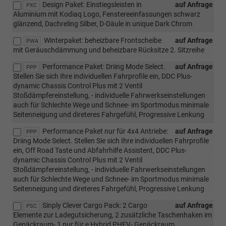
Design Paket: Einstiegsleisten in
auf Anfrage
PXC
Aluminium mit Kodiaq Logo, Fenstereeinfassungen schwarz
glänzend, Dachreling Silber, D-Däule in unique Dark Chrom
Winterpaket: beheizbare Frontscheibe
auf Anfrage
PWA
mit Geräuschdämmung und beheizbare Rücksitze 2. Sitzreihe
Performance Paket: Driing Mode Select.
auf Anfrage
PPP
Stellen Sie sich Ihre individuellen Fahrprofile ein, DDC Plus-
dynamic Chassis Control Plus mit 2 Ventil
Stoßdämpfereinstellung, - individuelle Fahrwerkseinstellungen
auch für Schlechte Wege und Schnee- im Sportmodus minimale
Seitenneigung und direteres Fahrgefühl, Progressive Lenkung
Performance Paket nur für 4x4 Antriebe:
auf Anfrage
PPP
Driing Mode Select. Stellen Sie sich Ihre individuellen Fahrprofile
ein, Off Road Taste und Abfahrhilfe Assistent, DDC Plus-
dynamic Chassis Control Plus mit 2 Ventil
Stoßdämpfereinstellung, - individuelle Fahrwerkseinstellungen
auch für Schlechte Wege und Schnee- im Sportmodus minimale
Seitenneigung und direteres Fahrgefühl, Progressive Lenkung
Sinply Clever Cargo Pack: 2 Cargo
auf Anfrage
PSC
Elemente zur Ladegutsicherung, 2 zusätzliche Taschenhaken im
Gepäckraum- 1 nur für e Hybrid PHEV- Gepäckraum