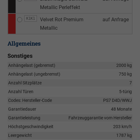
Metallic Perleffekt
K1K1
Velvet Rot Premium
auf Anfrage
Metallic
Allgemeines
Sonstiges
Anhängelast (gebremst)
2000 kg
Anhängelast (ungebremst)
750 kg
Anzahl Sitzplätze
7
Anzahl Türen
5-türig
Codes: Hersteller-Code
PS7 D4D/WWJ
Garantiedauer
48 Monate
Garantieleistung
Fahrzeuggarantie vom Hersteller
Höchstgeschwindigkeit
203 km/h
Leergewicht
1787 kg