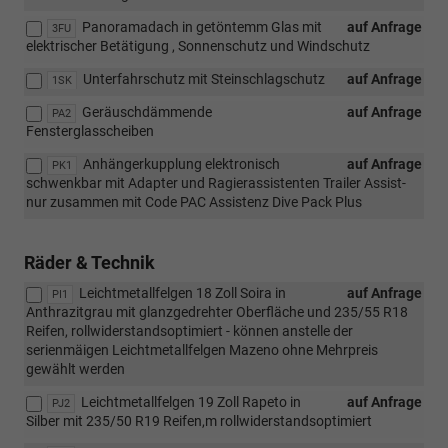
Panoramadach in getöntemm Glas mit
auf Anfrage
3FU
elektrischer Betätigung , Sonnenschutz und Windschutz
Unterfahrschutz mit Steinschlagschutz
auf Anfrage
1SK
Geräuschdämmende
auf Anfrage
PA2
Fensterglasscheiben
Anhängerkupplung elektronisch
auf Anfrage
PK1
schwenkbar mit Adapter und Ragierassistenten Trailer Assist-
nur zusammen mit Code PAC Assistenz Dive Pack Plus
Räder & Technik
Leichtmetallfelgen 18 Zoll Soira in
auf Anfrage
PI1
Anthrazitgrau mit glanzgedrehter Oberfläche und 235/55 R18
Reifen, rollwiderstandsoptimiert - können anstelle der
serienmäigen Leichtmetallfelgen Mazeno ohne Mehrpreis
gewählt werden
Leichtmetallfelgen 19 Zoll Rapeto in
auf Anfrage
PJ2
Silber mit 235/50 R19 Reifen,m rollwiderstandsoptimiert