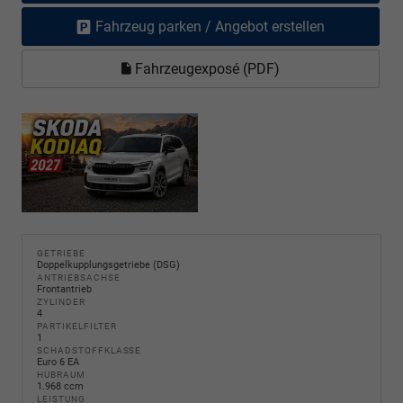
Fahrzeug parken / Angebot erstellen
Fahrzeugexposé (PDF)
GETRIEBE
Doppelkupplungsgetriebe (DSG)
ANTRIEBSACHSE
Frontantrieb
ZYLINDER
4
PARTIKELFILTER
1
SCHADSTOFFKLASSE
Euro 6 EA
HUBRAUM
1.968 ccm
LEISTUNG