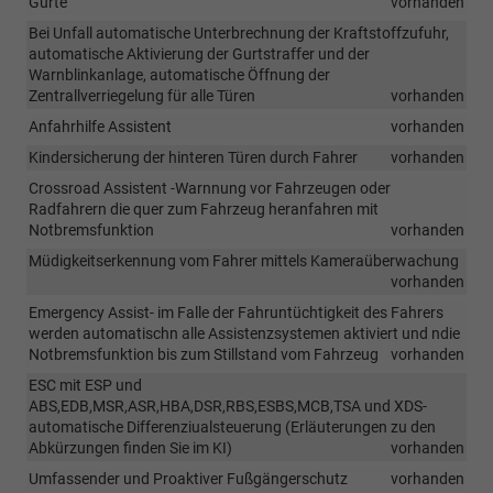
Gurte
vorhanden
Bei Unfall automatische Unterbrechnung der Kraftstoffzufuhr,
automatische Aktivierung der Gurtstraffer und der
Warnblinkanlage, automatische Öffnung der
Zentrallverriegelung für alle Türen
vorhanden
Anfahrhilfe Assistent
vorhanden
Kindersicherung der hinteren Türen durch Fahrer
vorhanden
Crossroad Assistent -Warnnung vor Fahrzeugen oder
Radfahrern die quer zum Fahrzeug heranfahren mit
Notbremsfunktion
vorhanden
Müdigkeitserkennung vom Fahrer mittels Kameraüberwachung
vorhanden
Emergency Assist- im Falle der Fahruntüchtigkeit des Fahrers
werden automatischn alle Assistenzsystemen aktiviert und ndie
Notbremsfunktion bis zum Stillstand vom Fahrzeug
vorhanden
ESC mit ESP und
ABS,EDB,MSR,ASR,HBA,DSR,RBS,ESBS,MCB,TSA und XDS-
automatische Differenziualsteuerung (Erläuterungen zu den
Abkürzungen finden Sie im KI)
vorhanden
Umfassender und Proaktiver Fußgängerschutz
vorhanden