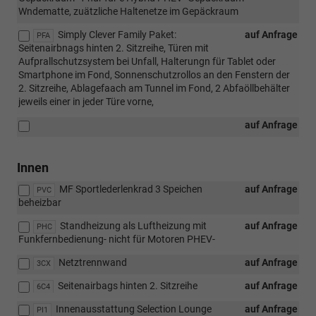
Wndematte, zuätzliche Haltenetze im Gepäckraum
Simply Clever Family Paket:
auf Anfrage
PFA
Seitenairbnags hinten 2. Sitzreihe, Türen mit
Aufprallschutzsystem bei Unfall, Halterungn für Tablet oder
Smartphone im Fond, Sonnenschutzrollos an den Fenstern der
2. Sitzreihe, Ablagefaach am Tunnel im Fond, 2 Abfaöllbehälter
jeweils einer in jeder Türe vorne,
auf Anfrage
Innen
MF Sportlederlenkrad 3 Speichen
auf Anfrage
PVC
beheizbar
Standheizung als Luftheizung mit
auf Anfrage
PHC
Funkfernbedienung- nicht für Motoren PHEV-
Netztrennwand
auf Anfrage
3CX
Seitenairbags hinten 2. Sitzreihe
auf Anfrage
6C4
Innenausstattung Selection Lounge
auf Anfrage
PI1