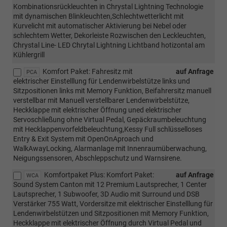
Kombinationsrückleuchten in Chrystal Lightning Technologie
mit dynamischen Blinkleuchten,Schlechtwetterlicht mit
Kurvelicht mit automatischer Aktivierung bei Nebel oder
schlechtem Wetter, Dekorleiste Rozwischen den Leckleuchten,
Chrystal Line- LED Chrytal Lightning Lichtband hotizontal am
Kühlergrill
Komfort Paket: Fahresitz mit
auf Anfrage
PCA
elektrischer Einstelllung für Lendenwirbelstütze links und
Sitzpositionen links mit Memory Funktion, Beifahrersitz manuell
verstellbar mit Manuell verstellbarer Lendenwirbelstütze,
Heckklappe mit elektrischer Öffnung uned elektrischer
Servoschließung ohne Virtual Pedal, Gepäckraumbeleuchtung
mit Hecklappenvorfeldbeleuchtung,Kessy Full schlüsselloses
Entry & Exit System mit OpenOnAproach und
WalkAwayLocking, Alarmanlage mit Innenraumüberwachung,
Neigungssensoren, Abschleppschutz und Warnsirene.
Komfortpaket Plus: Komfort Paket:
auf Anfrage
WCA
Sound System Canton mit 12 Premium Lautsprecher, 1 Center
Lautsprecher, 1 Subwoofer, 3D Audio mit Surround und DSB
Verstärker 755 Watt, Vordersitze mit elektrischer Einstelllung für
Lendenwirbelstützen und Sitzpositionen mit Memory Funktion,
Heckklappe mit elektrischer Öffnung durch Virtual Pedal und