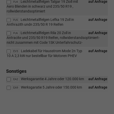
Leichtmetallfelgen Talgar 19 Zioll mit
auf Anfrage
PJ4
Aero Blenden in schwarz und 235/50 R19 ,
rollwiderstandsoptimiert
Leichtmetallfelgen Lefka 19 Zoll in
auf Anfrage
PJ5
Anthrazith undn 235/50 R 19 Reifen
Leichtmetallfelgen Rila 20 Zoll in
auf Anfrage
PJ6
Antracite und 235/50 R19 Reifen, rollwiderstandsoptimiert-
nicht zusammen mit Code 1SK Unterfahrschutz-
Ladekabel für Hausstrom Mode 2n Typ
auf Anfrage
EV3
10 A 2,3 kW nur bestellbar für Motoren PHEV
Sonstiges
Werksgarantie 4 Jahre oder 120.000 km
auf Anfrage
EA2
Werksgaratie 5 Jahre oder 150.000 km
auf Anfrage
EA9