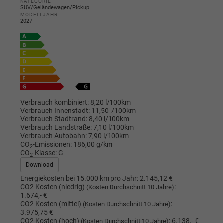
KATEGORIE
SUV/Geländewagen/Pickup
MODELLJAHR
2027
Verbrauch kombiniert:
8,20 l/100km
Verbrauch Innenstadt:
11,50 l/100km
Verbrauch Stadtrand:
8,40 l/100km
Verbrauch Landstraße:
7,10 l/100km
Verbrauch Autobahn:
7,90 l/100km
CO
-Emissionen:
186,00 g/km
2
CO
-Klasse:
G
2
Download
Energiekosten bei 15.000 km pro Jahr:
2.145,12 €
CO2 Kosten (niedrig)
:
(Kosten Durchschnitt 10 Jahre)
1.674,- €
CO2 Kosten (mittel)
:
(Kosten Durchschnitt 10 Jahre)
3.975,75 €
CO2 Kosten (hoch)
:
6.138,- €
(Kosten Durchschnitt 10 Jahre)