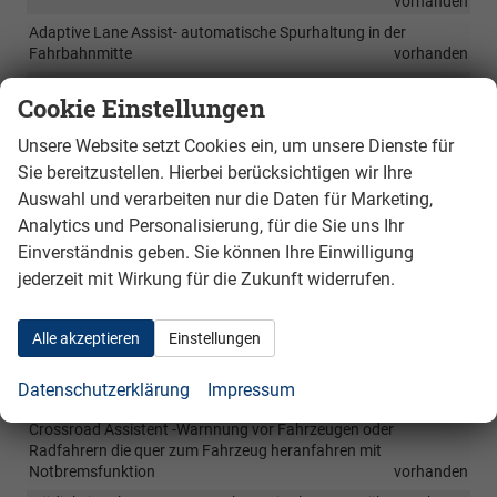
vorhanden
Adaptive Lane Assist- automatische Spurhaltung in der
Fahrbahnmitte
vorhanden
Full Airbags System: Airbags vorne mit Seitenairbags,
Cookie Einstellungen
Kopfairbags für vordere und hintere Passaagiere durch
Vorhangsystem, Centerairbag zwischwn den Vordersitzen,
Unsere Website setzt Cookies ein, um unsere Dienste für
Beifahrerairbag abschaltbar
vorhanden
Sie bereitzustellen. Hierbei berücksichtigen wir Ihre
3 Punkt Sicherheitsgurte vorne mit elektronischen Gurtstraffern
Auswahl und verarbeiten nur die Daten für Marketing,
undn höheneinsteellung, 3 Punkt Sicherheitsgurte für alle Sitze
in der 2. und 3. Sitzreihe mit Warnanzeige für nicht angelegte
Analytics und Personalisierung, für die Sie uns Ihr
Gurte
vorhanden
Einverständnis geben. Sie können Ihre Einwilligung
Bei Unfall automatische Unterbrechnung der Kraftstoffzufuhr,
jederzeit mit Wirkung für die Zukunft widerrufen.
automatische Aktivierung der Gurtstraffer und der
Warnblinkanlage, automatische Öffnung der
Zentrallverriegelung für alle Türen
vorhanden
Alle akzeptieren
Einstellungen
Anfahrhilfe Assistent
vorhanden
Datenschutzerklärung
Impressum
Kindersicherung der hinteren Türen durch Fahrer
vorhanden
Crossroad Assistent -Warnnung vor Fahrzeugen oder
Radfahrern die quer zum Fahrzeug heranfahren mit
Notbremsfunktion
vorhanden