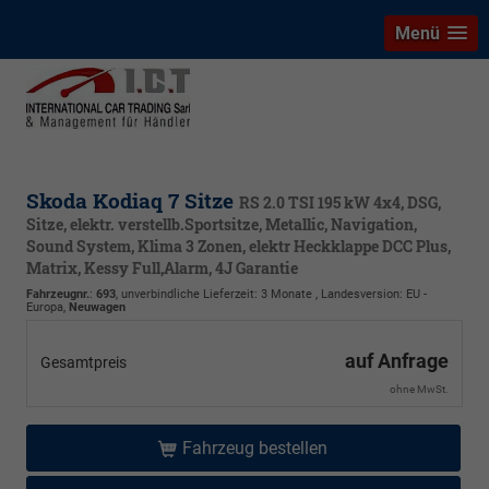
Menü
Skoda Kodiaq 7 Sitze
RS 2.0 TSI 195 kW 4x4, DSG,
Sitze, elektr. verstellb.Sportsitze, Metallic, Navigation,
Sound System, Klima 3 Zonen, elektr Heckklappe DCC Plus,
Matrix, Kessy Full,Alarm, 4J Garantie
Fahrzeugnr.
:
693
, unverbindliche Lieferzeit:
3 Monate
, Landesversion: EU -
Europa,
Neuwagen
auf Anfrage
Gesamtpreis
ohne MwSt.
Fahrzeug bestellen