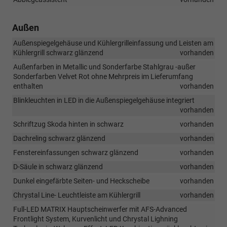
Außen
Außenspiegelgehäuse und Kühlergrilleinfassung und Leisten am
Kühlergrill schwarz glänzend
vorhanden
Außenfarben in Metallic und Sonderfarbe Stahlgrau -außer
Sonderfarben Velvet Rot ohne Mehrpreis im Lieferumfang
enthalten
vorhanden
Blinkleuchten in LED in die Außenspiegelgehäuse integriert
vorhanden
Schriftzug Skoda hinten in schwarz
vorhanden
Dachreling schwarz glänzend
vorhanden
Fenstereinfassungen schwarz glänzend
vorhanden
D-Säule in schwarz glänzend
vorhanden
Dunkel eingefärbte Seiten- und Heckscheibe
vorhanden
Chrystal Line- Leuchtleiste am Kühlergrill
vorhanden
Full-LED MATRIX Hauptscheinwerfer mit AFS-Advanced
Frontlight System, Kurvenlicht und Chrystal Lighning