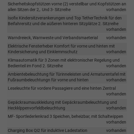
Sicherheitskopfstützen vorne (2) verstellbar und Kopfstützen an
allen Sitzen der 2,. Und 3- Sitzreihe
vorhanden
Isofix Kindersitzverankerungen und Top TetherTechnik für den
Beifahrersitz und die aüßeren hinteren Sitzplätze 2. Sitzreihe
vorhanden
Warndreieck, Warnweste und Verbandsmaeterial
vorhanden
Elektrische Fensterheber Komfort für vorne und hinten mit
Kindersicherung und Einklemmschutz
vorhanden
Klimaautomatik für 3 Zonen mit elektronischer Regelung und
Bedienteil im Fond 2. Sitzreihe
vorhanden
Ambientebeleuchtung für Türinneleisten und Armaturentafel mit
Fußraumbeleuchtungn für vorne und hinten
vorhanden
Leseleuchte für vordere Passagiere und eine hinten Zentral
vorhanden
Gepäckraumauskleidung mit Gepäckraumbeleuchtung und
Heckklppenvorfeldbeleuchtung
vorhanden
MF- Sportlederlenkrad 3 Speichen, beheizbar, mit Schaltwippen
vorhanden
Charging Box Qi2 für induktive Ladestation
vorhanden