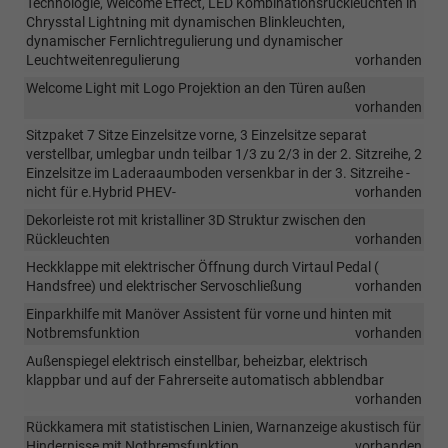
Technologie, Welcome Effect, LED Kombinationsrückleuchten in
Chrysstal Lightning mit dynamischen Blinkleuchten,
dynamischer Fernlichtregulierung und dynamischer
Leuchtweitenregulierung
vorhanden
Welcome Light mit Logo Projektion an den Türen außen
vorhanden
Sitzpaket 7 Sitze Einzelsitze vorne, 3 Einzelsitze separat
verstellbar, umlegbar undn teilbar 1/3 zu 2/3 in der 2. Sitzreihe, 2
Einzelsitze im Laderaaumboden versenkbar in der 3. Sitzreihe -
nicht für e.Hybrid PHEV-
vorhanden
Dekorleiste rot mit kristalliner 3D Struktur zwischen den
Rückleuchten
vorhanden
Heckklappe mit elektrischer Öffnung durch Virtaul Pedal (
Handsfree) und elektrischer Servoschließung
vorhanden
Einparkhilfe mit Manöver Assistent für vorne und hinten mit
Notbremsfunktion
vorhanden
Außenspiegel elektrisch einstellbar, beheizbar, elektrisch
klappbar und auf der Fahrerseite automatisch abblendbar
vorhanden
Rückkamera mit statistischen Linien, Warnanzeige akustisch für
Hindernisse mit Notbremsfunktion
vorhanden