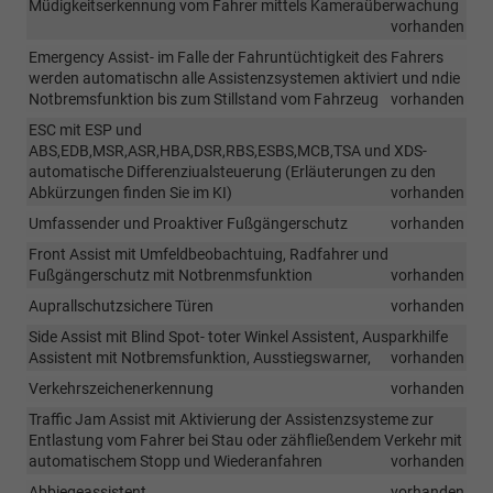
Müdigkeitserkennung vom Fahrer mittels Kameraüberwachung
vorhanden
Emergency Assist- im Falle der Fahruntüchtigkeit des Fahrers
werden automatischn alle Assistenzsystemen aktiviert und ndie
Notbremsfunktion bis zum Stillstand vom Fahrzeug
vorhanden
ESC mit ESP und
ABS,EDB,MSR,ASR,HBA,DSR,RBS,ESBS,MCB,TSA und XDS-
automatische Differenziualsteuerung (Erläuterungen zu den
Abkürzungen finden Sie im KI)
vorhanden
Umfassender und Proaktiver Fußgängerschutz
vorhanden
Front Assist mit Umfeldbeobachtuing, Radfahrer und
Fußgängerschutz mit Notbrenmsfunktion
vorhanden
Auprallschutzsichere Türen
vorhanden
Side Assist mit Blind Spot- toter Winkel Assistent, Ausparkhilfe
Assistent mit Notbremsfunktion, Ausstiegswarner,
vorhanden
Verkehrszeichenerkennung
vorhanden
Traffic Jam Assist mit Aktivierung der Assistenzsysteme zur
Entlastung vom Fahrer bei Stau oder zähfließendem Verkehr mit
automatischem Stopp und Wiederanfahren
vorhanden
Abbiegeassistent
vorhanden