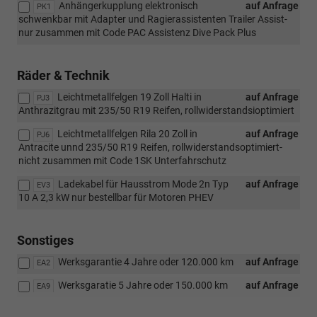
Anhängerkupplung elektronisch
auf Anfrage
PK1
schwenkbar mit Adapter und Ragierassistenten Trailer Assist-
nur zusammen mit Code PAC Assistenz Dive Pack Plus
Räder & Technik
Leichtmetallfelgen 19 Zoll Halti in
auf Anfrage
PJ3
Anthrazitgrau mit 235/50 R19 Reifen, rollwiderstandsioptimiert
Leichtmetallfelgen Rila 20 Zoll in
auf Anfrage
PJ6
Antracite unnd 235/50 R19 Reifen, rollwiderstandsoptimiert-
nicht zusammen mit Code 1SK Unterfahrschutz
Ladekabel für Hausstrom Mode 2n Typ
auf Anfrage
EV3
10 A 2,3 kW nur bestellbar für Motoren PHEV
Sonstiges
Werksgarantie 4 Jahre oder 120.000 km
auf Anfrage
EA2
Werksgaratie 5 Jahre oder 150.000 km
auf Anfrage
EA9