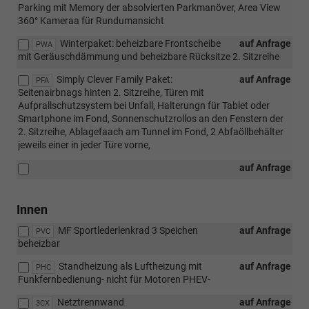
Parking mit Memory der absolvierten Parkmanöver, Area View
360° Kameraa für Rundumansicht
Winterpaket: beheizbare Frontscheibe
auf Anfrage
PWA
mit Geräuschdämmung und beheizbare Rücksitze 2. Sitzreihe
Simply Clever Family Paket:
auf Anfrage
PFA
Seitenairbnags hinten 2. Sitzreihe, Türen mit
Aufprallschutzsystem bei Unfall, Halterungn für Tablet oder
Smartphone im Fond, Sonnenschutzrollos an den Fenstern der
2. Sitzreihe, Ablagefaach am Tunnel im Fond, 2 Abfaöllbehälter
jeweils einer in jeder Türe vorne,
auf Anfrage
Innen
MF Sportlederlenkrad 3 Speichen
auf Anfrage
PVC
beheizbar
Standheizung als Luftheizung mit
auf Anfrage
PHC
Funkfernbedienung- nicht für Motoren PHEV-
Netztrennwand
auf Anfrage
3CX