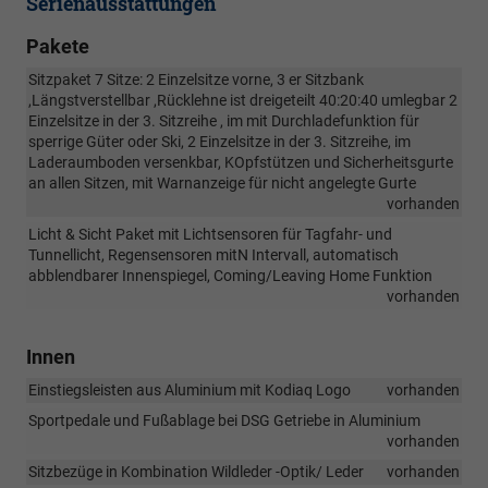
Serienausstattungen
Pakete
Sitzpaket 7 Sitze: 2 Einzelsitze vorne, 3 er Sitzbank
,Längstverstellbar ,Rücklehne ist dreigeteilt 40:20:40 umlegbar 2
Einzelsitze in der 3. Sitzreihe , im mit Durchladefunktion für
sperrige Güter oder Ski, 2 Einzelsitze in der 3. Sitzreihe, im
Laderaumboden versenkbar, KOpfstützen und Sicherheitsgurte
an allen Sitzen, mit Warnanzeige für nicht angelegte Gurte
vorhanden
Licht & Sicht Paket mit Lichtsensoren für Tagfahr- und
Tunnellicht, Regensensoren mitN Intervall, automatisch
abblendbarer Innenspiegel, Coming/Leaving Home Funktion
vorhanden
Innen
Einstiegsleisten aus Aluminium mit Kodiaq Logo
vorhanden
Sportpedale und Fußablage bei DSG Getriebe in Aluminium
vorhanden
Sitzbezüge in Kombination Wildleder -Optik/ Leder
vorhanden