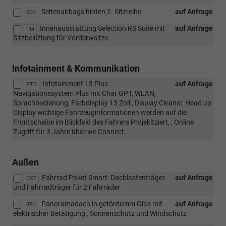
Seitenairbags hinten 2. Sitzreihe
auf Anfrage
6C4
Innenausstattung Selection RS Suite mit
auf Anfrage
PI4
Sitzbelüftung für Vorderwsitze
Infotainment & Kommunikation
Infotainment 13 Plus :
auf Anfrage
PTD
Navigationssystem Plus mit Chat GPT, WLAN,
Sprachbedienung, Farbdisplay 13 Zoll , Display Cleaner, Head up
Display wichtige Fahrzeuginformationen werden auf die
Frontscheibe im Blickfeld des Fahrers Projekltziert, , Online
Zugriff für 3 Jahre über we Connect,
Außen
Fahrrad Paket Smart: Dachlastenträger
auf Anfrage
CXE
und Fahrradträger für 2 Fahrräder
Panoramadach in getöntemm Glas mit
auf Anfrage
3FU
elektrischer Betätigung , Sonnenschutz und Windschutz