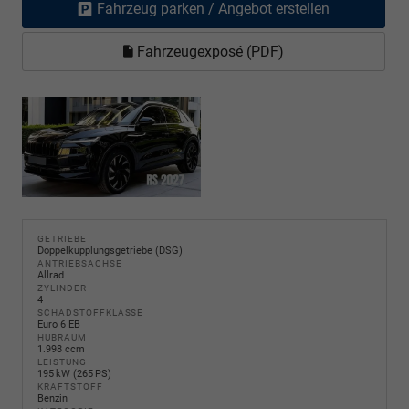
Fahrzeug parken / Angebot erstellen
Fahrzeugexposé (PDF)
GETRIEBE
Doppelkupplungsgetriebe (DSG)
ANTRIEBSACHSE
Allrad
ZYLINDER
4
SCHADSTOFFKLASSE
Euro 6 EB
HUBRAUM
1.998 ccm
LEISTUNG
195 kW (265 PS)
KRAFTSTOFF
Benzin