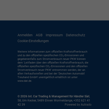
Anmelden
AGB
Impressum
Datenschutz
Cookie-Einstellungen
Weitere Informationen zum offiziellen Kraftstoffverbrauch
und zu den offiziellen spezifischen CO
-Emissionen und
2
gegebenenfalls zum Stromverbrauch neuer PKW können
dem 'Leitfaden über den offiziellen Kraftstoffverbrauch, die
offiziellen spezifischen CO
-Emissionen und den offiziellen
2
Stromverbrauch neuer PKW' entnommen werden, der an
allen Verkaufsstellen und bei der 'Deutschen Automobil
Treuhand GmbH' unentgeltlich erhältlich ist unter
www.dat.de.
© 2026
Int. Car Trading & Management für Händler Sàrl
,
58, Um Kecker
,
5489
Ehnen Wormeldange,
+352 621 41
42 39
Powered by Autrado