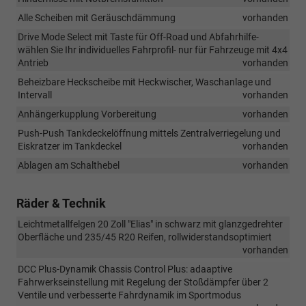
Alle Scheiben mit Geräuschdämmung
vorhanden
Drive Mode Select mit Taste für Off-Road und Abfahrhilfe-
wählen Sie Ihr individuelles Fahrprofil- nur für Fahrzeuge mit 4x4
Antrieb
vorhanden
Beheizbare Heckscheibe mit Heckwischer, Waschanlage und
Intervall
vorhanden
Anhängerkupplung Vorbereitung
vorhanden
Push-Push Tankdeckelöffnung mittels Zentralverriegelung und
Eiskratzer im Tankdeckel
vorhanden
Ablagen am Schalthebel
vorhanden
Räder & Technik
Leichtmetallfelgen 20 Zoll "Elias" in schwarz mit glanzgedrehter
Oberfläche und 235/45 R20 Reifen, rollwiderstandsoptimiert
vorhanden
DCC Plus-Dynamik Chassis Control Plus: adaaptive
Fahrwerkseinstellung mit Regelung der Stoßdämpfer über 2
Ventile und verbesserte Fahrdynamik im Sportmodus