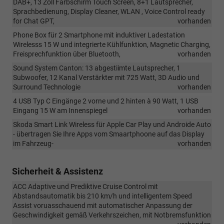
DAB+, 13 Zoll Farbschirm Touch Screen, 8+1 Lautsprecher,
Sprachbedienung, Display Cleaner, WLAN , Voice Control ready
for Chat GPT,
vorhanden
Phone Box für 2 Smartphone mit induktiver Ladestation
Wirelesss 15 W und integrierte Kühlfunktion, Magnetic Charging,
Freisprechfunktion über Bluetooth,
vorhanden
Sound System Canton: 13 abgestiimte Lautsprecher, 1
Subwoofer, 12 Kanal Verstärkter mit 725 Watt, 3D Audio und
Surround Technologie
vorhanden
4 USB Typ C Eingänge 2 vorne und 2 hinten à 90 Watt, 1 USB
Eingang 15 W am Innenspiegel
vorhanden
Skoda Smart Link Wireless für Apple Car Play und Androide Auto
- übertragen Sie Ihre Apps vom Smaartphoone auf das Display
im Fahrzeug-
vorhanden
Sicherheit & Assistenz
ACC Adaptive und Prediktive Cruise Control mit
Abstandsautomatik bis 210 km/h und intelligentem Speed
Assist voruasschauend mit automatischer Anpassung der
Geschwindigkeit gemäß Verkehrszeichen, mit Notbremsfunktion