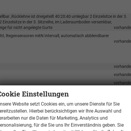
ellbar ,Rücklehne ist dreigeteilt 40:20:40 umlegbar 2 Einzelsitze in der 3.
 2 Einzelsitze in der 3. Sitzreihe, im Laderaumboden versenkbar,
ige für nicht angelegte Gurte
vorhand
icht, Regensensoren mitN Intervall, automatisch abblendbarer
vorhand
vorhand
vorhand
vorhand
allen Sitzen der 2,. Und 3- Sitzreihe
vorhand
Cookie Einstellungen
ifahrersitz und die aüßeren hinteren Sitzplätze 2. Sitzreihe
vorhand
nsere Website setzt Cookies ein, um unsere Dienste für Sie
vorhand
ereitzustellen. Hierbei berücksichtigen wir Ihre Auswahl und
ndersicherung und Einklemmschutz
vorhand
erarbeiten nur die Daten für Marketing, Analytics und
ienteil im Fond 2. Sitzreihe
vorhand
ersonalisierung, für die Sie uns Ihr Einverständnis geben. Sie