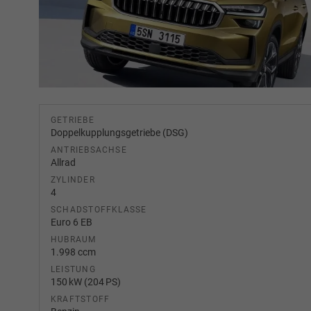
GETRIEBE
Doppelkupplungsgetriebe (DSG)
ANTRIEBSACHSE
Allrad
ZYLINDER
4
SCHADSTOFFKLASSE
Euro 6 EB
HUBRAUM
1.998 ccm
LEISTUNG
150 kW (204 PS)
KRAFTSTOFF