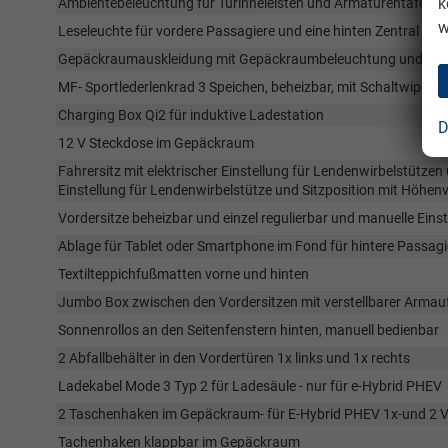
k
Ambientebeleuchtung für Türinneleisten und Armaturentafel m
w
Leseleuchte für vordere Passagiere und eine hinten Zentral
Gepäckraumauskleidung mit Gepäckraumbeleuchtung und Hec
MF- Sportlederlenkrad 3 Speichen, beheizbar, mit Schaltwippen
Charging Box Qi2 für induktive Ladestation
D
12 V Steckdose im Gepäckraum
Fahrersitz mit elektrischer Einstellung für Lendenwirbelstützen
Einstellung für Lendenwirbelstütze und Sitzposition mit Höhenv
Vordersitze beheizbar und einzel regulierbar und manuelle Eins
Ablage für Tablet oder Smartphone im Fond für hintere Passagi
Textilteppichfußmatten vorne und hinten
Jumbo Box zwischen den Vordersitzen mit verstellbarer Armaufl
Sonnenrollos an den Seitenfenstern hinten, manuell bedienbar
2 Abfallbehälter in den Vordertüren 1x links und 1x rechts
Ladekabel Mode 3 Typ 2 für Ladesäule - nur für e-Hybrid PHEV
2 Taschenhaken im Gepäckraum- für E-Hybrid PHEV 1x-und 2 
Tachenhaken klappbar im Gepäckraum