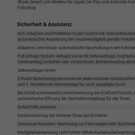
Skoda Smart Link Wireless für Apple Car Play und Androide Au
Fahrzeug-
Sicherheit & Assistenz
ACC Adaptive und Prediktive Cruise Control mit Abstandsautom
automatischer Anpassung der Geschwindigkeit gemäß Verkehr
Adaptive Lane Assist- automatische Spurhaltung in der Fahrb
Full Airbags System: Airbags vorne mit Seitenairbags, Kopfair
Centerairbag zwischwn den Vordersitzen, Beifahrerairbag absc
Seitenairbags hinten
3 Punkt Sicherheitsgurte vorne mit elektronischen Gurtstraffern 
und 3. Sitzreihe mit Warnanzeige für nicht angelegte Gurte
Bei Unfall automatische Unterbrechnung der Kraftstoffzufuhr, 
automatische Öffnung der Zentrallverriegelung für alle Türen
Anfahrhilfe Assistent
Kindersicherung der hinteren Türen durch Fahrer
Crossroad Assistent -Warnnung vor Fahrzeugen oder Radfahre
Müdigkeitserkennung vom Fahrer mittels Kameraüberwachun