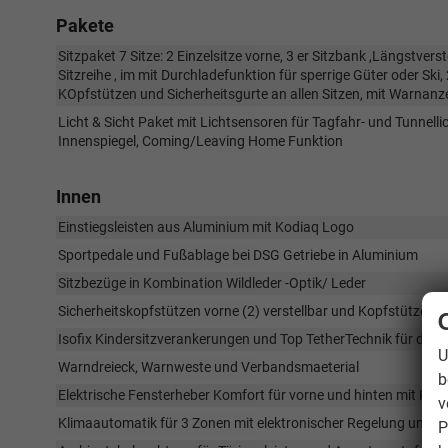
Pakete
Sitzpaket 7 Sitze: 2 Einzelsitze vorne, 3 er Sitzbank ,Längstverst
Sitzreihe , im mit Durchladefunktion für sperrige Güter oder Ski,
KOpfstützen und Sicherheitsgurte an allen Sitzen, mit Warnanze
Licht & Sicht Paket mit Lichtsensoren für Tagfahr- und Tunnell
Innenspiegel, Coming/Leaving Home Funktion
Innen
Einstiegsleisten aus Aluminium mit Kodiaq Logo
Sportpedale und Fußablage bei DSG Getriebe in Aluminium
Sitzbezüge in Kombination Wildleder -Optik/ Leder
Sicherheitskopfstützen vorne (2) verstellbar und Kopfstützen an 
Isofix Kindersitzverankerungen und Top TetherTechnik für den Be
U
Warndreieck, Warnweste und Verbandsmaeterial
b
Elektrische Fensterheber Komfort für vorne und hinten mit Ki
v
Klimaautomatik für 3 Zonen mit elektronischer Regelung und Bed
P