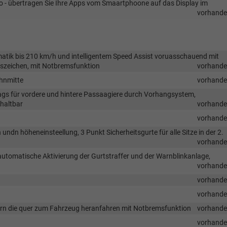
to - übertragen Sie Ihre Apps vom Smaartphoone auf das Display im
vorhand
atik bis 210 km/h und intelligentem Speed Assist voruasschauend mit
szeichen, mit Notbremsfunktion
vorhand
ahnmitte
vorhand
bags für vordere und hintere Passaagiere durch Vorhangsystem,
haltbar
vorhand
vorhand
undn höheneinsteellung, 3 Punkt Sicherheitsgurte für alle Sitze in der 2.
vorhand
automatische Aktivierung der Gurtstraffer und der Warnblinkanlage,
vorhand
vorhand
vorhand
rn die quer zum Fahrzeug heranfahren mit Notbremsfunktion
vorhand
g
vorhand