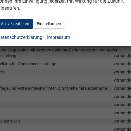
önnen Ihre Einwilligung jederzeit mit Wirkung für die Zukunft
it Fußraumbeleuchtungn für vorne und hinten
vorhand
iderrufen.
vorhand
kklppenvorfeldbeleuchtung
vorhand
Alle akzeptieren
Einstellungen
vorhand
vorhand
atenschutzerklärung
Impressum
vorhand
 und Sitzposition mit Memory funktion, Beifahrersitz mit manueller
estelleng
vorhand
tellung für Oberschenkelauflage
vorhand
ere
vorhand
vorhand
age und Mittelarmlehne hinten 2. Sitzreihe mit Becherhalter
vorhand
vorhand
vorhand
vorhand
Verzurrösen
vorhand
vorhand