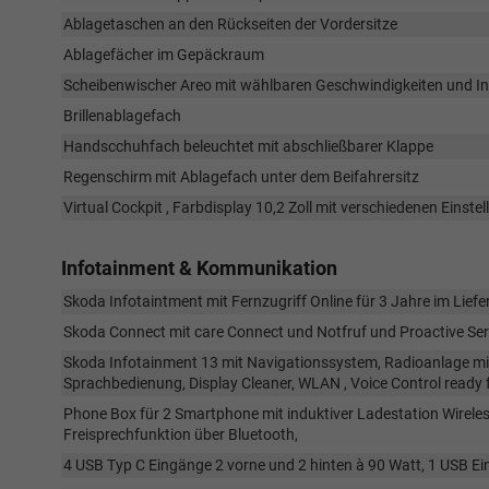
Ablagetaschen an den Rückseiten der Vordersitze
Ablagefächer im Gepäckraum
Scheibenwischer Areo mit wählbaren Geschwindigkeiten und Int
Brillenablagefach
Handscchuhfach beleuchtet mit abschließbarer Klappe
Regenschirm mit Ablagefach unter dem Beifahrersitz
Virtual Cockpit , Farbdisplay 10,2 Zoll mit verschiedenen Einst
Infotainment & Kommunikation
Skoda Infotaintment mit Fernzugriff Online für 3 Jahre im Lief
Skoda Connect mit care Connect und Notfruf und Proactive Ser
Skoda Infotainment 13 mit Navigationssystem, Radioanlage mit
Sprachbedienung, Display Cleaner, WLAN , Voice Control ready 
Phone Box für 2 Smartphone mit induktiver Ladestation Wireles
Freisprechfunktion über Bluetooth,
4 USB Typ C Eingänge 2 vorne und 2 hinten à 90 Watt, 1 USB E