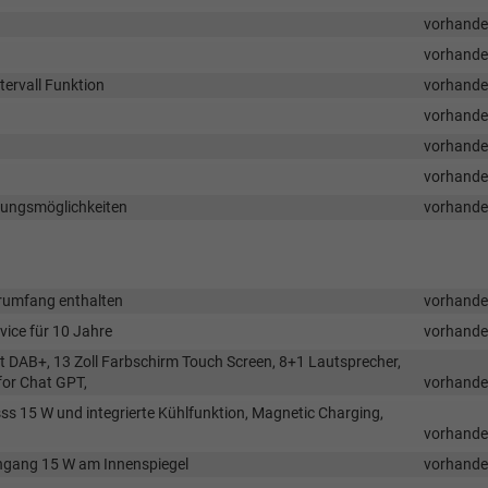
vorhand
vorhand
ervall Funktion
vorhand
vorhand
vorhand
vorhand
ellungsmöglichkeiten
vorhand
erumfang enthalten
vorhand
vice für 10 Jahre
vorhand
 DAB+, 13 Zoll Farbschirm Touch Screen, 8+1 Lautsprecher,
for Chat GPT,
vorhand
ss 15 W und integrierte Kühlfunktion, Magnetic Charging,
vorhand
ingang 15 W am Innenspiegel
vorhand