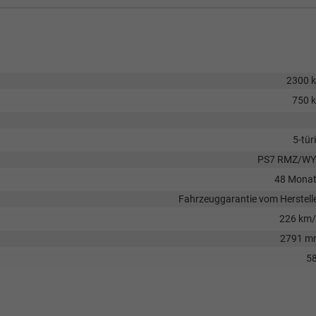
2300 
750 
5-tür
PS7 RMZ/WY
48 Mona
Fahrzeuggarantie vom Herstell
226 km
2791 m
58