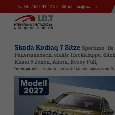
+352 621 41 42 39
ict-inas@inas.lu
Skoda Kodiaq 7 Sitze
Sportline "Be
Panoramadach, elektr. Heckklappe, Sitzhe
Klima 3 Zonen, Alarm, Kessy Full,
Fahrzeugnr.
:
690
, unverbindliche Lieferzeit:
3 Monate
, Landesversion: EU