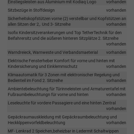
Einstiegsleisten aus Aluminium mit Kodiaq Logo
vorhanden
Sitzbezüge in Stoffdesign
vorhanden
Sicherheitskopfstützen vorne (2) verstellbar und Kopfstützen an
allen Sitzen der 2,. Und 3- Sitzreihe
vorhanden
Isofix Kindersitzverankerungen und Top TetherTechnik für den
Beifahrersitz und die aüßeren hinteren Sitzplätze 2. Sitzreihe
vorhanden
Warndreieck, Warnweste und Verbandsmaeterial
vorhanden
Elektrische Fensterheber Komfort für vorne und hinten mit
Kindersicherung und Einklemmschutz
vorhanden
Klimaautomatik für 3 Zonen mit elektronischer Regelung und
Bedienteil im Fond 2. Sitzreihe
vorhanden
Ambientebeleuchtung für Türinneleisten und Armaturentafel mit
Fußraumbeleuchtungn für vorne und hinten
vorhanden
Leseleuchte für vordere Passagiere und eine hinten Zentral
vorhanden
Gepäckraumauskleidung mit Gepäckraumbeleuchtung und
Heckklppenvorfeldbeleuchtung
vorhanden
MF- Lenkrad 2 Speichen,beheizbar in Ledermit Schaltwippen