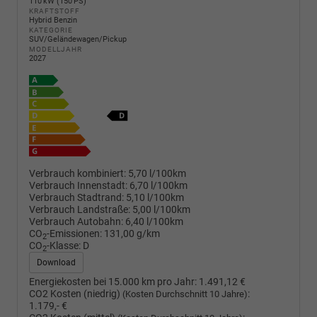
110 kW (150 PS)
KRAFTSTOFF
Hybrid Benzin
KATEGORIE
SUV/Geländewagen/Pickup
MODELLJAHR
2027
Verbrauch kombiniert:
5,70 l/100km
Verbrauch Innenstadt:
6,70 l/100km
Verbrauch Stadtrand:
5,10 l/100km
Verbrauch Landstraße:
5,00 l/100km
Verbrauch Autobahn:
6,40 l/100km
CO
-Emissionen:
131,00 g/km
2
CO
-Klasse:
D
2
Download
Energiekosten bei 15.000 km pro Jahr:
1.491,12 €
CO2 Kosten (niedrig)
:
(Kosten Durchschnitt 10 Jahre)
1.179,- €