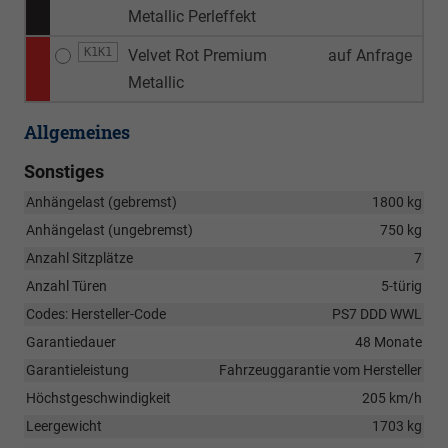
Metallic Perleffekt
K1K1
Velvet Rot Premium
auf Anfrage
Metallic
Allgemeines
Sonstiges
Anhängelast (gebremst)
1800 kg
Anhängelast (ungebremst)
750 kg
Anzahl Sitzplätze
7
Anzahl Türen
5-türig
Codes: Hersteller-Code
PS7 DDD WWL
Garantiedauer
48 Monate
Garantieleistung
Fahrzeuggarantie vom Hersteller
Höchstgeschwindigkeit
205 km/h
Leergewicht
1703 kg