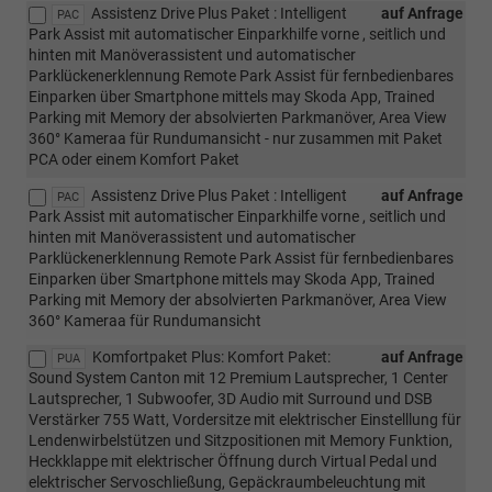
Assistenz Drive Plus Paket : Intelligent
auf Anfrage
PAC
Park Assist mit automatischer Einparkhilfe vorne , seitlich und
hinten mit Manöverassistent und automatischer
Parklückenerklennung Remote Park Assist für fernbedienbares
Einparken über Smartphone mittels may Skoda App, Trained
Parking mit Memory der absolvierten Parkmanöver, Area View
360° Kameraa für Rundumansicht - nur zusammen mit Paket
PCA oder einem Komfort Paket
Assistenz Drive Plus Paket : Intelligent
auf Anfrage
PAC
Park Assist mit automatischer Einparkhilfe vorne , seitlich und
hinten mit Manöverassistent und automatischer
Parklückenerklennung Remote Park Assist für fernbedienbares
Einparken über Smartphone mittels may Skoda App, Trained
Parking mit Memory der absolvierten Parkmanöver, Area View
360° Kameraa für Rundumansicht
Komfortpaket Plus: Komfort Paket:
auf Anfrage
PUA
Sound System Canton mit 12 Premium Lautsprecher, 1 Center
Lautsprecher, 1 Subwoofer, 3D Audio mit Surround und DSB
Verstärker 755 Watt, Vordersitze mit elektrischer Einstelllung für
Lendenwirbelstützen und Sitzpositionen mit Memory Funktion,
Heckklappe mit elektrischer Öffnung durch Virtual Pedal und
elektrischer Servoschließung, Gepäckraumbeleuchtung mit