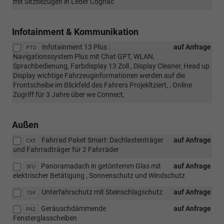
mit Sitzbezügen in Leder Cognac
Infotainment & Kommunikation
Infotainment 13 Plus :
auf Anfrage
PTD
Navigationssystem Plus mit Chat GPT, WLAN,
Sprachbedienung, Farbdisplay 13 Zoll , Display Cleaner, Head up
Display wichtige Fahrzeuginformationen werden auf die
Frontscheibe im Blickfeld des Fahrers Projekltziert, , Online
Zugriff für 3 Jahre über we Connect,
Außen
Fahrrad Paket Smart: Dachlastenträger
auf Anfrage
CXE
und Fahrradträger für 2 Fahrräder
Panoramadach in getöntemm Glas mit
auf Anfrage
3FU
elektrischer Betätigung , Sonnenschutz und Windschutz
Unterfahrschutz mit Steinschlagschutz
auf Anfrage
1SK
Geräuschdämmende
auf Anfrage
PA2
Fensterglasscheiben