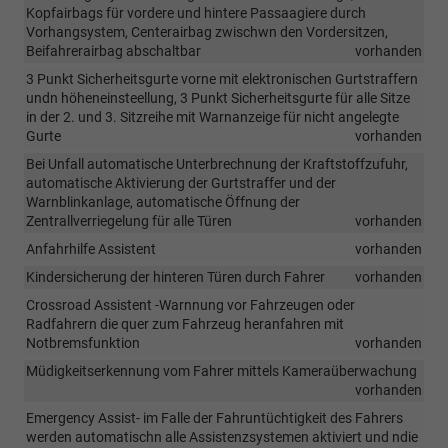
Kopfairbags für vordere und hintere Passaagiere durch
Vorhangsystem, Centerairbag zwischwn den Vordersitzen,
Beifahrerairbag abschaltbar
vorhanden
3 Punkt Sicherheitsgurte vorne mit elektronischen Gurtstraffern
undn höheneinsteellung, 3 Punkt Sicherheitsgurte für alle Sitze
in der 2. und 3. Sitzreihe mit Warnanzeige für nicht angelegte
Gurte
vorhanden
Bei Unfall automatische Unterbrechnung der Kraftstoffzufuhr,
automatische Aktivierung der Gurtstraffer und der
Warnblinkanlage, automatische Öffnung der
Zentrallverriegelung für alle Türen
vorhanden
Anfahrhilfe Assistent
vorhanden
Kindersicherung der hinteren Türen durch Fahrer
vorhanden
Crossroad Assistent -Warnnung vor Fahrzeugen oder
Radfahrern die quer zum Fahrzeug heranfahren mit
Notbremsfunktion
vorhanden
Müdigkeitserkennung vom Fahrer mittels Kameraüberwachung
vorhanden
Emergency Assist- im Falle der Fahruntüchtigkeit des Fahrers
werden automatischn alle Assistenzsystemen aktiviert und ndie