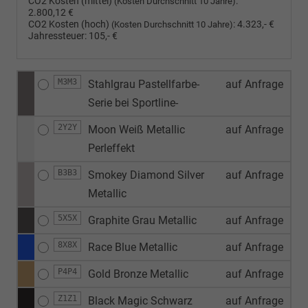
CO2 Kosten (mittel)
:
(Kosten Durchschnitt 10 Jahre)
2.800,12 €
CO2 Kosten (hoch)
:
4.323,- €
(Kosten Durchschnitt 10 Jahre)
Jahressteuer:
105,- €
M3M3
Stahlgrau Pastellfarbe-
auf Anfrage
Serie bei Sportline-
2Y2Y
Moon Weiß Metallic
auf Anfrage
Perleffekt
B3B3
Smokey Diamond Silver
auf Anfrage
Metallic
5X5X
Graphite Grau Metallic
auf Anfrage
8X8X
Race Blue Metallic
auf Anfrage
P4P4
Gold Bronze Metallic
auf Anfrage
Z1Z1
Black Magic Schwarz
auf Anfrage