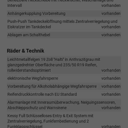
Beheizbare Heckscheibe mit Heckwischer, Waschanlage und
Intervall
vorhanden
Anhängerkupplung Vorbereitung
vorhanden
Push-Push Tankdeckelöffnung mittels Zentralverriegelung und
Eiskratzer im Tankdeckel
vorhanden
Ablagen am Schalthebel
vorhanden
Räder & Technik
Leichtmetallfelgen 19 Zoll "Halti" in Anthrazitgrau mit
glanzgedrehter Oberfläche und 235/50 R19 Reifen,
rollwiderstandsoptimiert
vorhanden
elektronische Wegfahrsperre
vorhanden
Vorbereitung für Alkoholabhängige Wegfahrsperre
vorhanden
Reifendruckkontrolle nach EU Standard
vorhanden
Alarmanlage mit Inneraumüberwachung, Neiguingssensoren,
Abschleppschutz und Warnsirene
vorhanden
Kessy Full Schlüsselloses Entry & Exit System mit
Zentralverriegelung, Funkfernbedienung und 2
Funkklappschlüssel
vorhanden