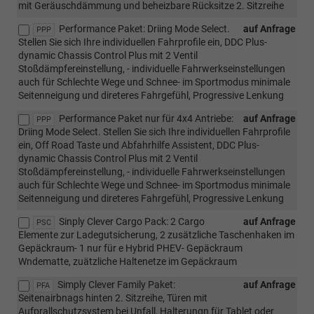
mit Geräuschdämmung und beheizbare Rücksitze 2. Sitzreihe
Performance Paket: Driing Mode Select.
auf Anfrage
PPP
Stellen Sie sich Ihre individuellen Fahrprofile ein, DDC Plus-
dynamic Chassis Control Plus mit 2 Ventil
Stoßdämpfereinstellung, - individuelle Fahrwerkseinstellungen
auch für Schlechte Wege und Schnee- im Sportmodus minimale
Seitenneigung und direteres Fahrgefühl, Progressive Lenkung
Performance Paket nur für 4x4 Antriebe:
auf Anfrage
PPP
Driing Mode Select. Stellen Sie sich Ihre individuellen Fahrprofile
ein, Off Road Taste und Abfahrhilfe Assistent, DDC Plus-
dynamic Chassis Control Plus mit 2 Ventil
Stoßdämpfereinstellung, - individuelle Fahrwerkseinstellungen
auch für Schlechte Wege und Schnee- im Sportmodus minimale
Seitenneigung und direteres Fahrgefühl, Progressive Lenkung
Sinply Clever Cargo Pack: 2 Cargo
auf Anfrage
PSC
Elemente zur Ladegutsicherung, 2 zusätzliche Taschenhaken im
Gepäckraum- 1 nur für e Hybrid PHEV- Gepäckraum
Wndematte, zuätzliche Haltenetze im Gepäckraum
Simply Clever Family Paket:
auf Anfrage
PFA
Seitenairbnags hinten 2. Sitzreihe, Türen mit
Aufprallschutzsystem bei Unfall, Halterungn für Tablet oder