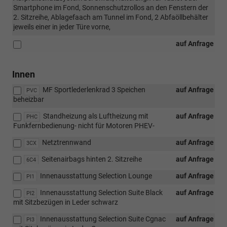
Smartphone im Fond, Sonnenschutzrollos an den Fenstern der
2. Sitzreihe, Ablagefaach am Tunnel im Fond, 2 Abfaöllbehälter
jeweils einer in jeder Türe vorne,
auf Anfrage
Innen
MF Sportlederlenkrad 3 Speichen
auf Anfrage
PVC
beheizbar
Standheizung als Luftheizung mit
auf Anfrage
PHC
Funkfernbedienung- nicht für Motoren PHEV-
Netztrennwand
auf Anfrage
3CX
Seitenairbags hinten 2. Sitzreihe
auf Anfrage
6C4
Innenausstattung Selection Lounge
auf Anfrage
PI1
Innenausstattung Selection Suite Black
auf Anfrage
PI2
mit Sitzbezügen in Leder schwarz
Innenausstattung Selection Suite Cgnac
auf Anfrage
PI3