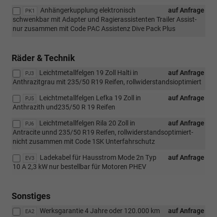
Anhängerkupplung elektronisch
auf Anfrage
PK1
schwenkbar mit Adapter und Ragierassistenten Trailer Assist-
nur zusammen mit Code PAC Assistenz Dive Pack Plus
Räder & Technik
Leichtmetallfelgen 19 Zoll Halti in
auf Anfrage
PJ3
Anthrazitgrau mit 235/50 R19 Reifen, rollwiderstandsioptimiert
Leichtmetallfelgen Lefka 19 Zoll in
auf Anfrage
PJ5
Anthrazith und235/50 R 19 Reifen
Leichtmetallfelgen Rila 20 Zoll in
auf Anfrage
PJ6
Antracite unnd 235/50 R19 Reifen, rollwiderstandsoptimiert-
nicht zusammen mit Code 1SK Unterfahrschutz
Ladekabel für Hausstrom Mode 2n Typ
auf Anfrage
EV3
10 A 2,3 kW nur bestellbar für Motoren PHEV
Sonstiges
Werksgarantie 4 Jahre oder 120.000 km
auf Anfrage
EA2