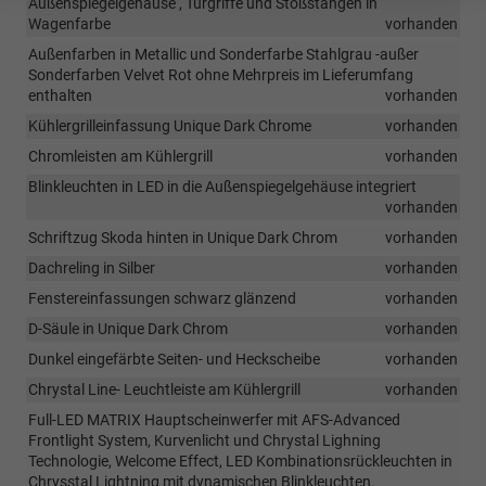
Außenspiegelgehäuse , Türgriffe und Stoßstangen in
Wagenfarbe
vorhanden
Außenfarben in Metallic und Sonderfarbe Stahlgrau -außer
Sonderfarben Velvet Rot ohne Mehrpreis im Lieferumfang
enthalten
vorhanden
Kühlergrilleinfassung Unique Dark Chrome
vorhanden
Chromleisten am Kühlergrill
vorhanden
Blinkleuchten in LED in die Außenspiegelgehäuse integriert
vorhanden
Schriftzug Skoda hinten in Unique Dark Chrom
vorhanden
Dachreling in Silber
vorhanden
Fenstereinfassungen schwarz glänzend
vorhanden
D-Säule in Unique Dark Chrom
vorhanden
Dunkel eingefärbte Seiten- und Heckscheibe
vorhanden
Chrystal Line- Leuchtleiste am Kühlergrill
vorhanden
Full-LED MATRIX Hauptscheinwerfer mit AFS-Advanced
Frontlight System, Kurvenlicht und Chrystal Lighning
Technologie, Welcome Effect, LED Kombinationsrückleuchten in
Chrysstal Lightning mit dynamischen Blinkleuchten,