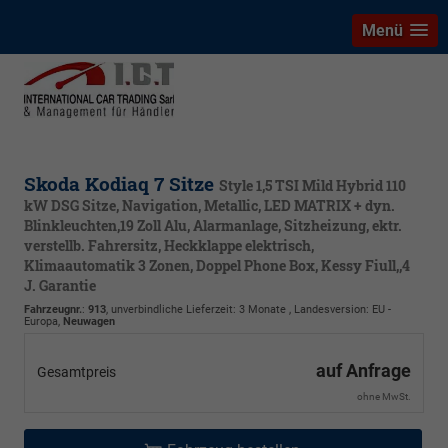
Menü
Skoda Kodiaq 7 Sitze
Style 1,5 TSI Mild Hybrid 110
kW DSG Sitze, Navigation, Metallic, LED MATRIX + dyn.
Blinkleuchten,19 Zoll Alu, Alarmanlage, Sitzheizung, ektr.
verstellb. Fahrersitz, Heckklappe elektrisch,
Klimaautomatik 3 Zonen, Doppel Phone Box, Kessy Fiull,,4
J. Garantie
Fahrzeugnr.
:
913
, unverbindliche Lieferzeit:
3 Monate
, Landesversion: EU -
Europa,
Neuwagen
auf Anfrage
Gesamtpreis
ohne MwSt.