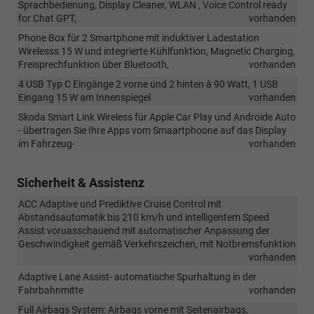
Sprachbedienung, Display Cleaner, WLAN , Voice Control ready
for Chat GPT,
vorhanden
Phone Box für 2 Smartphone mit induktiver Ladestation
Wirelesss 15 W und integrierte Kühlfunktion, Magnetic Charging,
Freisprechfunktion über Bluetooth,
vorhanden
4 USB Typ C Eingänge 2 vorne und 2 hinten à 90 Watt, 1 USB
Eingang 15 W am Innenspiegel
vorhanden
Skoda Smart Link Wireless für Apple Car Play und Androide Auto
- übertragen Sie Ihre Apps vom Smaartphoone auf das Display
im Fahrzeug-
vorhanden
Sicherheit & Assistenz
ACC Adaptive und Prediktive Cruise Control mit
Abstandsautomatik bis 210 km/h und intelligentem Speed
Assist voruasschauend mit automatischer Anpassung der
Geschwindigkeit gemäß Verkehrszeichen, mit Notbremsfunktion
vorhanden
Adaptive Lane Assist- automatische Spurhaltung in der
Fahrbahnmitte
vorhanden
Full Airbags System: Airbags vorne mit Seitenairbags,