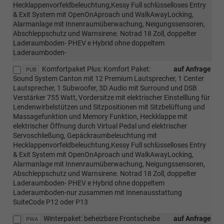
Hecklappenvorfeldbeleuchtung,Kessy Full schlüsselloses Entry
& Exit System mit OpenOnAproach und WalkAwayLocking,
Alarmanlage mit Innenraumüberwachung, Neigungssensoren,
Abschleppschutz und Warnsirene. Notrad 18 Zoll, doppelter
Laderaumboden- PHEV e Hybrid ohne doppeltem
Laderaumboden-
Komfortpaket Plus: Komfort Paket:
auf Anfrage
PUB
Sound System Canton mit 12 Premium Lautsprecher, 1 Center
Lautsprecher, 1 Subwoofer, 3D Audio mit Surround und DSB
Verstärker 755 Watt, Vordersitze mit elektrischer Einstelllung für
Lendenwirbelstützen und Sitzpositionen mit Sitzbelüftung und
Massagefunktion und Memory Funktion, Heckklappe mit
elektrischer Öffnung durch Virtual Pedal und elektrischer
Servoschließung, Gepäckraumbeleuchtung mit
Hecklappenvorfeldbeleuchtung,Kessy Full schlüsselloses Entry
& Exit System mit OpenOnAproach und WalkAwayLocking,
Alarmanlage mit Innenraumüberwachung, Neigungssensoren,
Abschleppschutz und Warnsirene. Notrad 18 Zoll, doppelter
Laderaumboden- PHEV e Hybrid ohne doppeltem
Laderaumboden-nur zusammen mit Innenausstattung
SuiteCode P12 oder P13
Winterpaket: beheizbare Frontscheibe
auf Anfrage
PWA