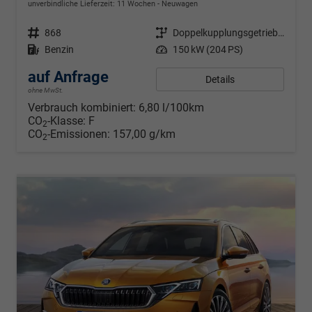
unverbindliche Lieferzeit:
11 Wochen
Neuwagen
Fahrzeugnr.
868
Getriebe
Doppelkupplungsgetriebe (DSG)
Kraftstoff
Benzin
Leistung
150 kW (204 PS)
auf Anfrage
Details
ohne MwSt.
Verbrauch kombiniert:
6,80 l/100km
CO
-Klasse:
F
2
CO
-Emissionen:
157,00 g/km
2