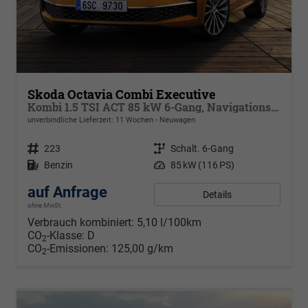
Skoda Octavia Combi Executive
Kombi 1.5 TSI ACT 85 kW 6-Gang, Navigationssystem, 17 Zoll Alufelgen, ACC, PDC, Klimaautomatik, Phone Box, Reserverad, Full LED, 4 Jahre Garantie,
unverbindliche Lieferzeit:
11 Wochen
Neuwagen
Fahrzeugnr.
223
Getriebe
Schalt. 6-Gang
Kraftstoff
Benzin
Leistung
85 kW (116 PS)
auf Anfrage
Details
ohne MwSt.
Verbrauch kombiniert:
5,10 l/100km
CO
-Klasse:
D
2
CO
-Emissionen:
125,00 g/km
2