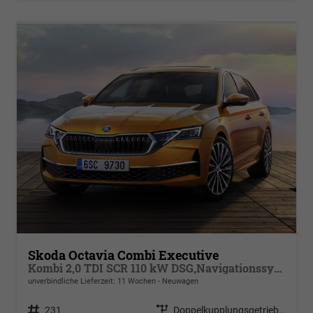
Skoda Octavia Combi Executive
Kombi 2,0 TDI SCR 110 kW DSG,Navigationssystem, 17 Zoll Alufelgen, ACC, PDC, Klimaautomatik, Phone Box, Reserverad, Full LED, 4 Jahre Garantie
unverbindliche Lieferzeit:
11 Wochen
Neuwagen
Fahrzeugnr.
231
Getriebe
Doppelkupplungsgetriebe (DSG)