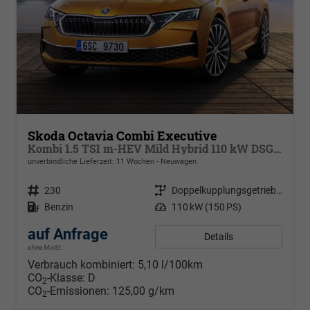
Skoda Octavia Combi Executive
Kombi 1.5 TSI m-HEV Mild Hybrid 110 kW DSG,Navigationssystem, 17 Zoll Alufelgen, ACC, PDC, Klimaautomatik, Phone Box, Reserverad, Full LED, 4 Jahre Garantie
unverbindliche Lieferzeit:
11 Wochen
Neuwagen
Fahrzeugnr.
230
Getriebe
Doppelkupplungsgetriebe (DSG)
Kraftstoff
Benzin
Leistung
110 kW (150 PS)
auf Anfrage
Details
ohne MwSt.
Verbrauch kombiniert:
5,10 l/100km
CO
-Klasse:
D
2
CO
-Emissionen:
125,00 g/km
2