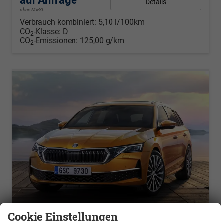
auf Anfrage
Details
ohne MwSt.
Verbrauch kombiniert:
5,10 l/100km
CO
-Klasse:
D
2
CO
-Emissionen:
125,00 g/km
2
Cookie Einstellungen