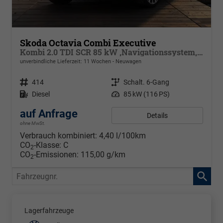
Skoda Octavia Combi Executive
Kombi 2.0 TDI SCR 85 kW ,Navigationssystem, 17 Zoll Alufelgen, ACC, PDC, Klimaautomatik, Phone Box, Reserverad, Full LED, 4 Jahre Garantie
unverbindliche Lieferzeit:
11 Wochen
Neuwagen
Fahrzeugnr.
414
Getriebe
Schalt. 6-Gang
Kraftstoff
Diesel
Leistung
85 kW (116 PS)
auf Anfrage
Details
ohne MwSt.
Verbrauch kombiniert:
4,40 l/100km
CO
-Klasse:
C
2
CO
-Emissionen:
115,00 g/km
2
Fahrzeugnr.
Lagerfahrzeuge