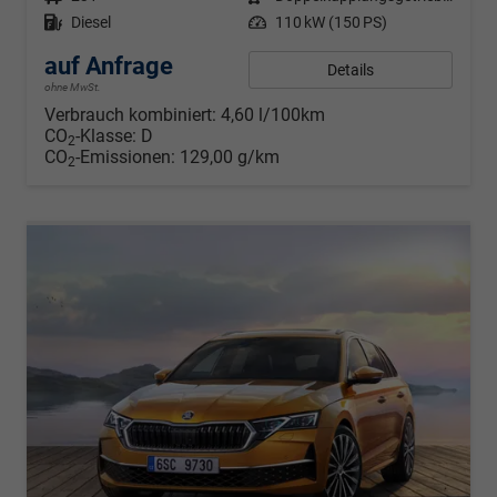
Kraftstoff
Diesel
Leistung
110 kW (150 PS)
auf Anfrage
Details
ohne MwSt.
Verbrauch kombiniert:
4,60 l/100km
CO
-Klasse:
D
2
CO
-Emissionen:
129,00 g/km
2