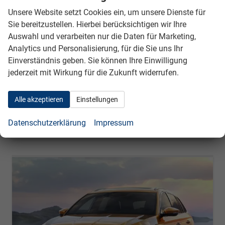
Skoda Octavia Combi Executive
Unsere Website setzt Cookies ein, um unsere Dienste für
Kombi 1.5 TSI ACT 110 kW 6-gang, Navigationssystem, 17 Zoll Alufelgen, ACC, PDC, Klimaautomatik, Phone Box, Reserverad, Full LED, 4 Jahre Garantie
Sie bereitzustellen. Hierbei berücksichtigen wir Ihre
unverbindliche Lieferzeit:
11 Wochen
Neuwagen
Auswahl und verarbeiten nur die Daten für Marketing,
Analytics und Personalisierung, für die Sie uns Ihr
Fahrzeugnr.
228
Getriebe
Schalt. 6-Gang
Einverständnis geben. Sie können Ihre Einwilligung
Kraftstoff
Benzin
Leistung
110 kW (150 PS)
jederzeit mit Wirkung für die Zukunft widerrufen.
auf Anfrage
Details
ohne MwSt.
Alle akzeptieren
Einstellungen
Verbrauch kombiniert:
5,50 l/100km
CO
-Klasse:
D
2
Datenschutzerklärung
Impressum
CO
-Emissionen:
134,00 g/km
2