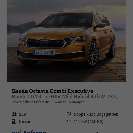
Skoda Octavia Combi Executive
Kombi 1.5 TSI m-HEV Mild Hybrid 85 kW DSG,Navigationssystem, 17 Zoll Alufelgen, ACC, PDC, Klimaautomatik, Phone Box, Reserverad, Full LED, 4 Jahre Garantie
unverbindliche Lieferzeit:
11 Wochen
Neuwagen
Fahrzeugnr.
229
Getriebe
Doppelkupplungsgetriebe (DSG)
Kraftstoff
Benzin
Leistung
110 kW (150 PS)